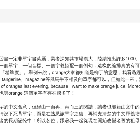
定非單字書莫屬，業者深知其市場廣大，陸續推出許多1000、2000、
一個單字、一個音標、一個字義搭配一個例句，這樣的編排真的有可
精準度」。舉例來說，orange大家都知道是柳丁的意思，我看過經常出
e若換成tomato、tangerine、magazine等風馬牛不相及的單字都可
last evening, because I want to make orange juice. Moreo
orange 這個單字有存在感多了！
字的中文含意，但經由一而再、再而三的閱讀，讀者也能藉由文中的
情況下死背單字，而是在熟悉該單字之後，再補充清楚的中文釋義增
者的長期記憶中！所以各位，跟著我一起從現在開始改變老舊的祖母