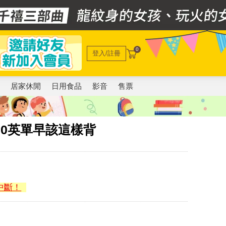
0
登入/註冊
電
居家休閒
日用食品
影音
售票
00英單早該這樣背
中斷！