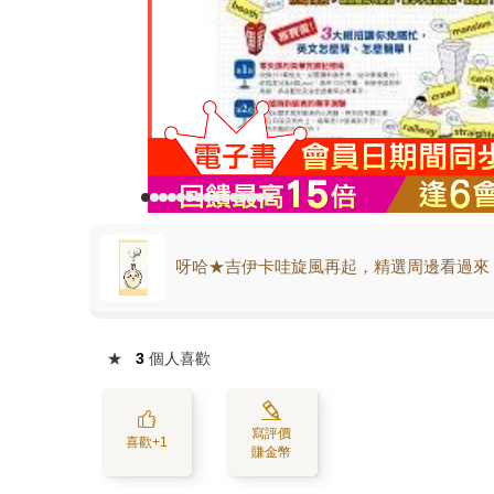
呀哈★吉伊卡哇旋風再起，精選周邊看過來
★
3
個人喜歡
寫評價
喜歡+1
賺金幣