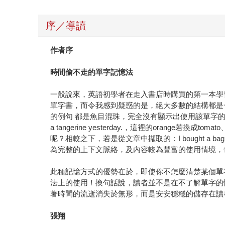
序／導讀
作者序
時間偷不走的單字記憶法
一般說來，英語初學者在走入書店時購買的第一本學習書一
單字書，而令我感到疑惑的是，絕大多數的結構都是
的例句 都是魚目混珠，完全沒有顯示出使用該單字的「
a tangerine yesterday.，這裡的orang
呢？相較之下，若是從文章中擷取的：I bought a bag of oranges 
為完整的上下文脈絡，及內容較為豐富的使用情境，也讓
此種記憶方式的優勢在於，即使你不怎麼清楚某個單
法上的使用！換句話說，讀者並不是在不了解單字的
著時間的流逝消失於無形，而是安安穩穩的儲存在讀
張翔