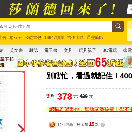
圭吾
楊双子
公益書包
16647續集
吉伊卡哇
通靈藥師
路邊攤新作
馬斯克
玩具總動員5
超慢跑
館
英文書
雜誌
電子書
文具
玩具親子
3C電玩
家
別瞎忙，看過就記住！40
378
9
折
元
420
元
認購希望書包，幫助弱勢孩童上學不
15
預計最高可得金幣
點
?