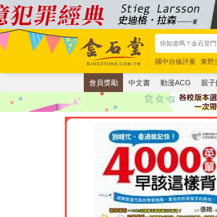
國中自修評量
東野
唯紅花綻放
奧德賽
會員獎勵
中文書
動漫ACG
親子