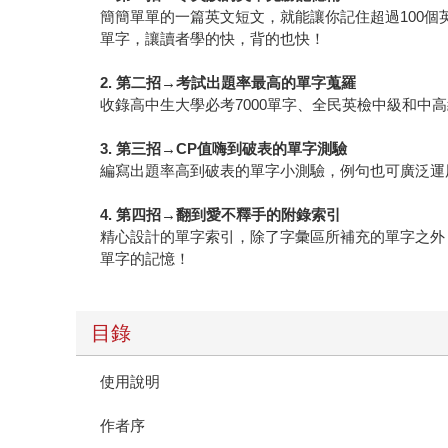
簡簡單單的一篇英文短文，就能讓你記住超過100個
單字，讓讀者學的快，背的也快！
2.
第二招→考試出題率最高的單字蒐羅
收錄高中生大學必考7000單字、全民英檢中級和中
3.
第三招→CP值嗨到破表的單字測驗
編寫出題率高到破表的單字小測驗，例句也可廣泛運
4.
第四招→翻到愛不釋手的附錄索引
精心設計的單字索引，除了字彙區所補充的單字之外，也
單字的記憶！
目錄
使用說明
作者序