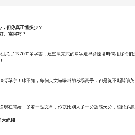
心，但你真正懂多少？
好、寫得巧？
地拚完1本7000單字書，這些填充式的單字遲早會隨著時間推移悄
！
法背單字！殊不知，每個英文嚇嚇叫的考場高手，都是從不斷閱讀英
從現在開始，多看一點文章，你就比別人多一分語感天分，也能多贏
4大絕招