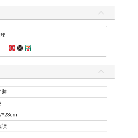
全球
平裝
級
7*23cm
適讀