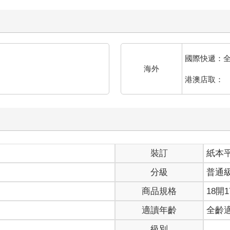
國際快遞：
海外
港澳店取：
裝訂
紙本
分級
普通
商品規格
18開1
適讀年齡
全齡
級別