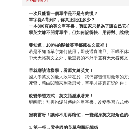
一次只能背一個單字是不是有夠慢？
單字從A背到Z，你真正記住多少？
一本800頁的英文單字書，買回家只是為了讓自己安
學英文離不開背單字，但如何記得快、用得對、說得
要知道，100%的關鍵英單都藏在文章裡！
若是不知道單字如何使用，即使通宵達旦、不眠不休
中天天烙英文之外，最重要的不外乎還有天天看英文
早就應該這樣學，看原文練英文！
國人學英文的最大敗筆在於，我們都習慣用最笨的方
死背，藉由閱讀來刺激思考，單字才能真正記的住！
改變學習方式，英文語感跟著來！
醒醒吧！別再拘泥於傳統的單字書，改變學習方式就
猴賽雷呀！讓你不用再瞎忙，一變躍身英文狠角色的
1. 第一招→零失誤的英單完勝記憶術