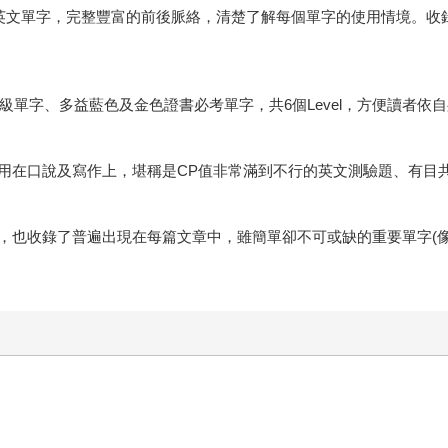
英文單字，完整豐富的前後脈絡，清楚了解每個單字的使用情境。收錄
高級單字、多益藍色及金色證書必考單字，共6個Level，方便讀者依
用在口說及寫作上，堪稱是CP值非常滿到不行的英文測驗題、有目
收錄了普遍出現在每篇文章中，雖簡單卻不可或缺的重要單字(像是and