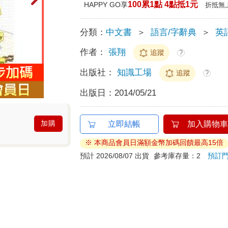
100累1點 4點抵1元
HAPPY GO享
折抵無
分類：
中文書
＞
語言/字辭典
＞
英
作者：
張翔
追蹤
?
出版社：
知識工場
追蹤
?
出版日：
2014/05/21
加購
立即結帳
加入購物車
※ 本商品會員日滿額金幣加碼回饋最高15倍
預計 2026/08/07 出貨
參考庫存量：2
預訂