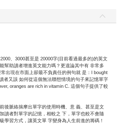
3000甚至是 20000字(目前看過最多的)的英文
能幫助讀者增進英文能力嗎？更遑論其中有 非常多
現在市面上卻最不負責任的例句就 是：I bought
以，但如此一來，讀者又該 如何從這個無法聯想情境的句子來記憶單字
ver, oranges are rich in vitamin C. 這個句子提供了較
前後脈絡揣摩出單字的使用時機、意 義、甚至是文
加讀者對單字的記憶，相較之 下，單字也較不會隨
級學習方式，讓英文單 字變身為人生前進的籌碼！