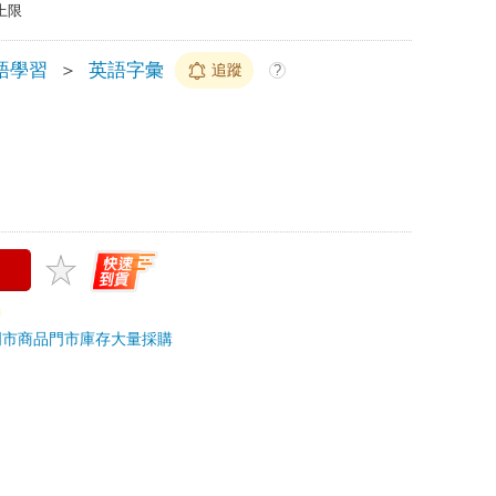
上限
語學習
＞
英語字彙
追蹤
?
門市商品
門市庫存
大量採購