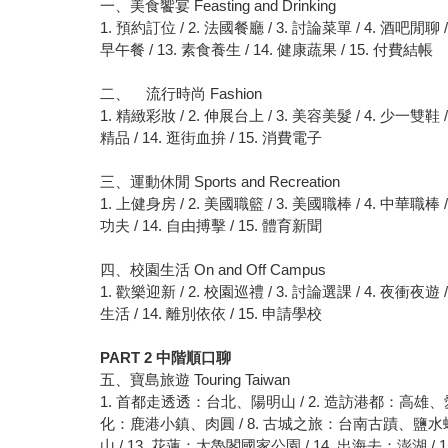
一、美食饗宴 Feasting and Drinking
1. 預約訂位 / 2. 法國餐廳 / 3. 討論菜單 / 4. 酒吧閒聊 
早午餐 / 13. 素食養生 / 14. 健康蔬果 / 15. 付費結帳
二、 流行時尚 Fashion
1. 精緻彩妝 / 2. 伸展台上 / 3. 美容美髮 / 4. 少一雙鞋 /
精品 / 14. 逛街血拚 / 15. 消費電子
三、運動休閒 Sports and Recreation
1. 上健身房 / 2. 美國職籃 / 3. 美國職棒 / 4. 中華職棒 / 
功夫 / 14. 自由搏擊 / 15. 體育新聞
四、校園生活 On and Off Campus
1. 歡樂迎新 / 2. 校園巡禮 / 3. 討論選課 / 4. 夜衝夜遊 /
生活 / 14. 離別依依 / 15. 申請學校
PART 2
中階順口聊
五、寶島旅遊 Touring Taiwan
1. 首都走透透：台北、陽明山 / 2. 造訪港都：高雄、愛河
化：鹿港小鎮、肉圓 / 8. 古城之旅：台南古蹟、鹽水蜂炮
山 / 13. 花蓮：太魯閣國家公園 / 14. 出海去：澎湖 