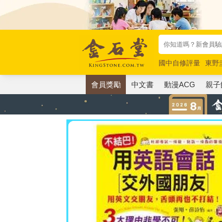
國中自修評量
東野
唯紅花綻放
奧德賽
會員獎勵
中文書
動漫ACG
親子