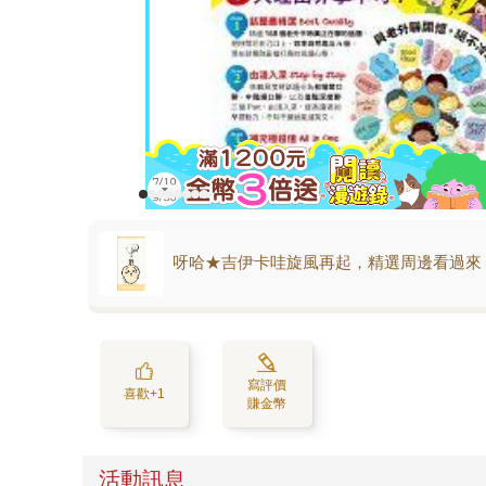
呀哈★吉伊卡哇旋風再起，精選周邊看過來
寫評價
喜歡+1
賺金幣
活動訊息