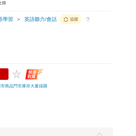
上限
語學習
＞
英語聽力/會話
追蹤
?
門市商品
門市庫存
大量採購