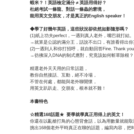
蝦米？！英語檢定滿分
≠
英語用得好？
杜絕考試一條龍、對話一條蟲的窘境，
能用英文交朋友，才是真正的
English speaker
！
◆
學了好幾年英語，這些狀況卻依然如影隨形嗎？
(1)紙上功夫perfect，一遇到真人老外，嘴巴就打結
→就算是公認的滿分王，話說不出口，有誰看得出你
(2)一遇到人和你打招呼，就自動回答Fine. Thank you
→彷彿深入DNA的制式應對，究竟該如何斬草除根？
精選老外天天用的日常話題，
教你自然接話、互動，絕不冷場，
不管在何處，都能與老外聊開懷，
用英文趴趴走、交朋友，根本就不難！
本書特色
☆
精選
168
話題
★
要學就學真正用得上的英文！
你還在以亂槍打鳥的心態背會話，以為用數量就能取
挑出168個老外平時真正在聊的話題，編寫內容，