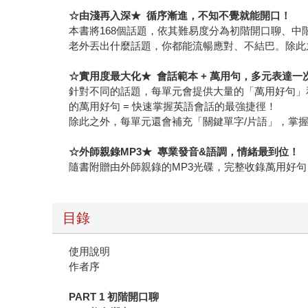
☆
由淺再入深
★
循序漸進，不知不覺就能開口！
本書將168個話題，依其難易度分為初階開口聊、中階
老外丟出什麼話題，你都能流暢應對、不結巴。除此
☆
實用度最大化
★
會話範本
+
萬用句，多元表達一
針對不同的話題，每單元會提供大量的「萬用好句」
的萬用好句 = 快速掌握英語會話的最強捷徑！
除此之外，每單元還會補充「關鍵單字/片語」，掌
☆
外師親錄
MP3
★
專業發音
&
語調，情緒最到位！
隨書附贈由外師親錄的MP3光碟，完整收錄萬用好句
目錄
使用說明
作者序
PART 1
初階開口聊