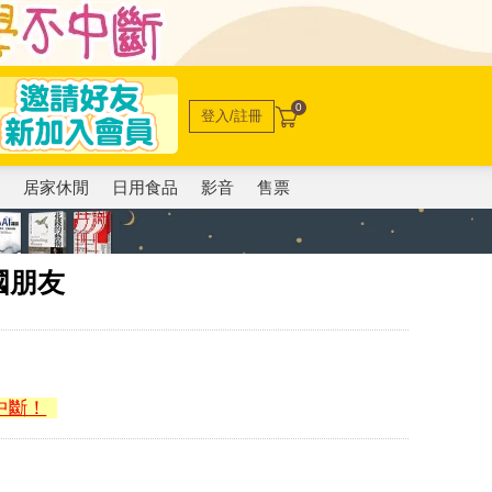
0
登入/註冊
電
居家休閒
日用食品
影音
售票
國朋友
中斷！