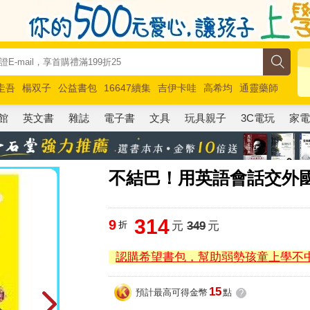
圭吾
楊双子
公益書包
16647續集
吉伊卡哇
高希均
通靈藥師
路邊攤新作
馬斯克
玩具總動員5
超慢跑
館
英文書
雜誌
電子書
文具
玩具親子
3C電玩
家
不結巴！用英語會話交外
314
9
折
元
349
元
認購希望書包，幫助弱勢孩童上學不
15
預計最高可得金幣
點
?