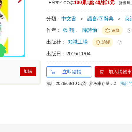
100累1點 4點抵1元
HAPPY GO享
折抵無
分類：
中文書
＞
語言/字辭典
＞
英
作者：
張 翔
、
薛詩怡
追蹤
?
出版社：
知識工場
追蹤
?
出版日：
2015/11/04
加購
立即結帳
加入購物車
預計 2026/08/10 出貨
參考庫存量：2
預訂