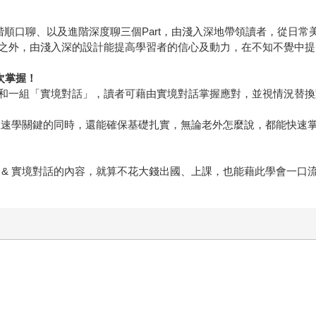
順口聊、以及進階深度聊三個Part，由淺入深地帶領讀者，從日常美
之外，由淺入深的設計能提高學習者的信心及動力，在不知不覺中提
次掌握！
和一組「實境對話」，讀者可藉由實境對話掌握應對，並視情況替換對
握速學關鍵的同時，還能確保基礎扎實，無論老外怎麼說，都能快速
 & 實境對話的內容，就算不花大錢出國、上課，也能藉此學會一口