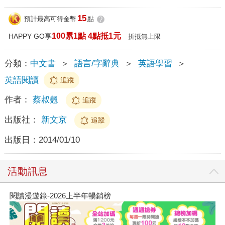
15
預計最高可得金幣
點
?
100累1點 4點抵1元
HAPPY GO享
折抵無上限
分類：
中文書
＞
語言/字辭典
＞
英語學習
＞
英語閱讀
追蹤
作者：
蔡叔翹
追蹤
出版社：
新文京
追蹤
出版日：
2014/01/10
活動訊息
閱讀漫遊錄-2026上半年暢銷榜