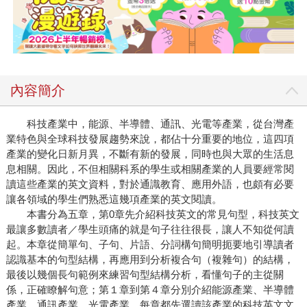
內容簡介
科技產業中，能源、半導體、通訊、光電等產業，從台灣產
業特色與全球科技發展趨勢來說，都佔十分重要的地位，這四項
產業的變化日新月異，不斷有新的發展，同時也與大眾的生活息
息相關。因此，不但相關科系的學生或相關產業的人員要經常閱
讀這些產業的英文資料，對於通識教育、應用外語，也頗有必要
讓各領域的學生們熟悉這幾項產業的英文閱讀。
本書分為五章，第0章先介紹科技英文的常見句型，科技英文
最讓多數讀者／學生頭痛的就是句子往往很長，讓人不知從何讀
起。本章從簡單句、子句、片語、分詞構句簡明扼要地引導讀者
認識基本的句型結構，再應用到分析複合句（複雜句）的結構，
最後以幾個長句範例來練習句型結構分析，看懂句子的主從關
係，正確瞭解句意；第１章到第４章分別介紹能源產業、半導體
產業、通訊產業、光電產業，每章都先選讀該產業的科技英文文