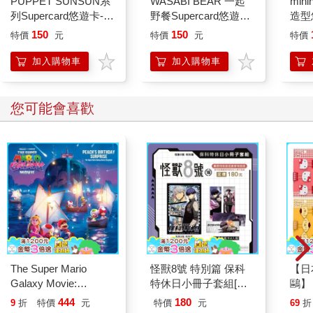
PUPPET SUNSUN系
WASABI BEAR 一起
mini
列Supercard悠遊卡-大
野餐Supercard悠遊卡-
造型悠
集合【受託代銷】
辣椒醬熊【受託代銷】
託代
150
150
特價
元
特價
元
特價
加入購物車
加入購物車
您可能會喜歡
The Super Mario
怪獸8號 特別篇 保科
【日本
Galaxy Movie:
特休日小冊子套組[限
鷗】
Peach`s Birthday
加購]
(8款
444
180
9
折
特價
元
特價
元
69
折
Surprise: The Super
Kit