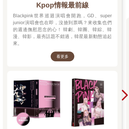
Kpop情報最前線
Blackpink世界巡迴演唱會開跑，GD、super
junior演唱會也在即，沒搶到票嗎？來收集也們
的週邊撫慰思念的心！ 韓劇、韓團、韓綜、韓
漫、韓影，最夯話題不錯過，韓星最新動態追起
來。
看更多