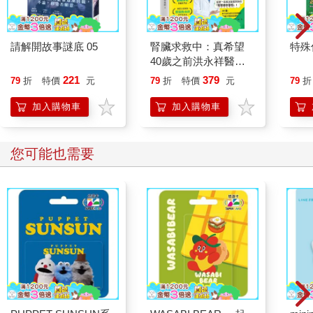
請解開故事謎底 05
腎臟求救中：真希望
特殊傳
40歲之前洪永祥醫師
就告訴我這些事
221
379
79
折
特價
元
79
折
特價
元
79
折
加入購物車
加入購物車
您可能也需要