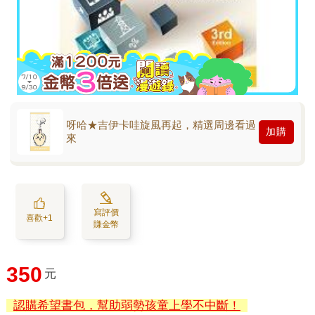
呀哈★吉伊卡哇旋風再起，精選周邊看過
加購
來
寫評價
喜歡+1
賺金幣
350
元
認購希望書包，幫助弱勢孩童上學不中斷！