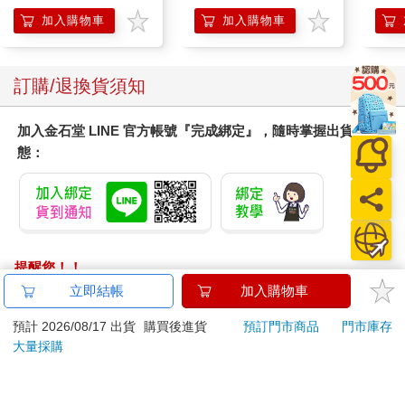
Mario Galaxy Movie
企鵝
加入購物車
加入購物車
Storybook
訂購/退換貨須知
加入金石堂 LINE 官方帳號『完成綁定』，隨時掌握出貨動
態：
提醒您！！
金石堂及銀行均不會請您操作ATM! 如接獲電話要求您前往
立即結帳
加入購物車
ATM提款機，請不要聽從指示，以免受騙上當！
預計 2026/08/17 出貨
購買後進貨
預訂門市商品
門市庫存
退換貨須知：
大量採購
**提醒您，鑑賞期不等於試用期，退回商品須為全新狀態**
依據「消費者保護法」第19條及行政院消費者保護處公告之