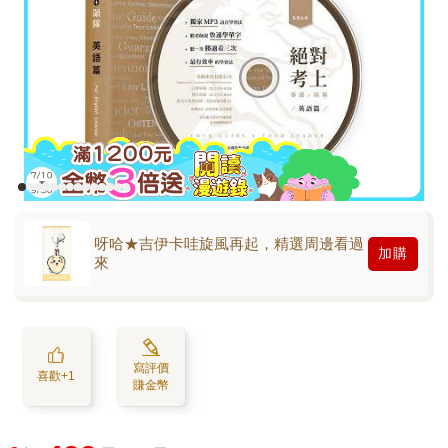
呀哈★吉伊卡哇旋風再起，精選周邊看過
加購
來
寫評價
喜歡+1
賺金幣