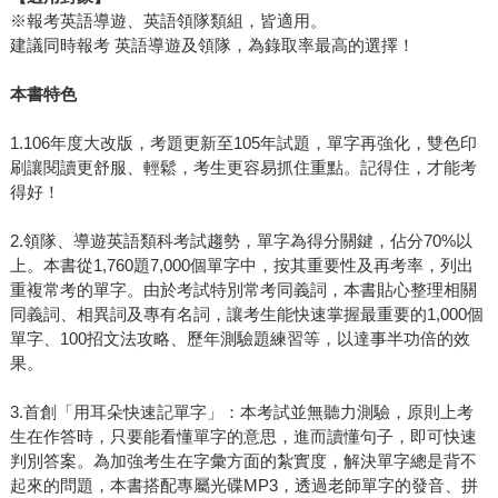
※報考英語導遊、英語領隊類組，皆適用。
建議同時報考 英語導遊及領隊，為錄取率最高的選擇！
本書特色
1.106年度大改版，考題更新至105年試題，單字再強化，雙色印
刷讓閱讀更舒服、輕鬆，考生更容易抓住重點。記得住，才能考
得好！
2.領隊、導遊英語類科考試趨勢，單字為得分關鍵，佔分70%以
上。本書從1,760題7,000個單字中，按其重要性及再考率，列出
重複常考的單字。由於考試特別常考同義詞，本書貼心整理相關
同義詞、相異詞及專有名詞，讓考生能快速掌握最重要的1,000個
單字、100招文法攻略、歷年測驗題練習等，以達事半功倍的效
果。
3.首創「用耳朵快速記單字」：本考試並無聽力測驗，原則上考
生在作答時，只要能看懂單字的意思，進而讀懂句子，即可快速
判別答案。為加強考生在字彙方面的紮實度，解決單字總是背不
起來的問題，本書搭配專屬光碟MP3，透過老師單字的發音、拼