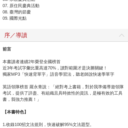
07. 原住民慶典活動
08. 臺灣的節慶
09. 國際光點
序／導讀
前言
本書讀者連續2年榮登全國榜首
近3年考試字彙比重高達70%，讀對範圍才是決勝關鍵！
獨家MP3「快速背單字」語音學習法，聽老師說快速學單字
英語領隊榜首 羅永青說：「絕對考上書籍，對於我準備導遊領隊
考試，提供了詳盡、有組織且具時效性的資訊，是極有效的工具
書，我強力推薦！」
【本書特色】
1.收錄100招文法規則，快速破解95%文法題型。