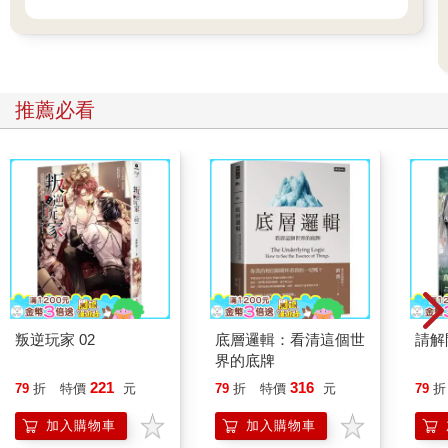
推薦必看
叛逆玩家 02
底層邏輯：看清這個世
請解
界的底牌
221
316
79
折
特價
元
79
折
特價
元
79
折
加入購物車
加入購物車