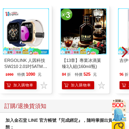
ERGOLINK 人因科技
【13章】專業冰滴菓
吉伊
SW210 2.01吋5ATM游
臻3入組(160ml/瓶)
泳心率血氧藍牙通話腕
1090
525
特價
元
84
折
特價
元
96
折
1990
錶
加入購物車
加入購物車
訂購/退換貨須知
加入金石堂 LINE 官方帳號『完成綁定』，隨時掌握出貨動
態：