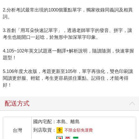
2.分析考試最常出現的1000個重點單字，獨家收錄同義詞及相異
詞。
3.首創「用耳朵快速記單字」，透過老師單字的發音、拼字，讓
考生也能開口一起唸，於無形中加深單字印象。
4.105~102年英文試題逐一翻譯+解析說明，隨讀隨測，快速掌握
題型！
5.106年度大改版，考題更新至105年，單字再強化，雙色印刷讓
閱讀更舒服、輕鬆，考生更容易抓住重點。記得住，才能考得
好！
配送方式
國內宅配：本島、離島
到店取貨：
台灣
不限金額免運費