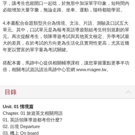
字，讓考生也能開口一起唸，於無形中加深單字印象，短時間內
必能增加大量字彙，無論走路、坐車、運動，隨時都能學習。
4.本書配合命題類型共分為情境、文法、片語、測驗及口試五大
單元。其中，口試單元是為報考英語導遊類組考生特別規劃的單
元。再次提醒考生，領隊導遊考試與其他英文檢定、升學考試最
大的差異，在於考試的方向更為生活化且實用性更高，尤其近幾
年更以豐富的單字量為考試關鍵。
搭配本書，馬跡中心提供相關輔導課程，讓您掌握重點更事半功
倍，相關考試資訊請洽馬跡中心官網 www.magee.tw。
目錄
Unit. 01
情境篇
Chapter. 01 旅遊英文相關用語
01. 英語領隊導遊都考些什麼?
02. 出境 Departure
03. 機上 On board