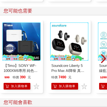
您可能也需要
【Timo】SONY WF-
Soundcore Liberty 5
Soun
1000XM6專用 純色矽
Pro Max AI降噪 真無
線藍
膠耳機保護套(附吊環)
線入耳式耳機
390
7490
特價
元
特價
元
590
1290
加入購物車
加入購物車
您可能會喜歡