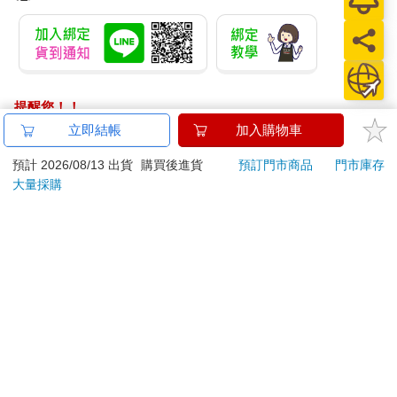
提醒您！！
金石堂及銀行均不會請您操作ATM! 如接獲電話要求您前往
立即結帳
加入購物車
ATM提款機，請不要聽從指示，以免受騙上當！
預計 2026/08/13 出貨
購買後進貨
預訂門市商品
門市庫存
退換貨須知：
大量採購
**提醒您，鑑賞期不等於試用期，退回商品須為全新狀態**
依據「消費者保護法」第19條及行政院消費者保護處公告之
「通訊交易解除權合理例外情事適用準則」，以下商品購買
後，除商品本身有瑕疵外，將不提供7天的猶豫期：
易於腐敗、保存期限較短或解約時即將逾期。（如：生
鮮食品）
依消費者要求所為之客製化給付。（客製化商品）
報紙、期刊或雜誌。（含MOOK、外文雜誌）
經消費者拆封之影音商品或電腦軟體。
非以有形媒介提供之數位內容或一經提供即為完成之線