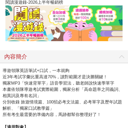
閱讀漫遊錄-2026上半年暢銷榜
內容簡介
導遊領隊英語筆試+口試，一本就夠
近3年考試字彙比重高達70%，讀對範圍才是決勝關鍵！
獨家MP3「快速背單字」語音學習法，聽老師說快速學單字
本書依領隊導遊考試實際範圍，獨家分析「高命題率之同義詞、
相異詞及專有名詞」
分別收錄 旅遊情境篇、100招必考文法篇、必考單字及歷年試題
解析、「獨家口試教學篇」
所有考生最需要的準備內容，馬跡都幫你整理好了！
【適用對象】