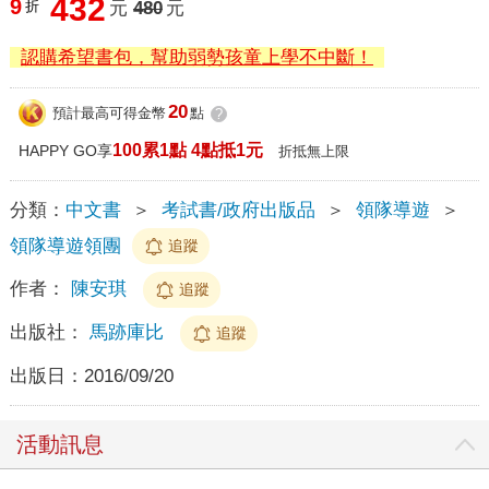
432
9
折
元
480
元
認購希望書包，幫助弱勢孩童上學不中斷！
20
預計最高可得金幣
點
?
100累1點 4點抵1元
HAPPY GO享
折抵無上限
分類：
中文書
＞
考試書/政府出版品
＞
領隊導遊
＞
領隊導遊領團
追蹤
作者：
陳安琪
追蹤
出版社：
馬跡庫比
追蹤
出版日：
2016/09/20
活動訊息