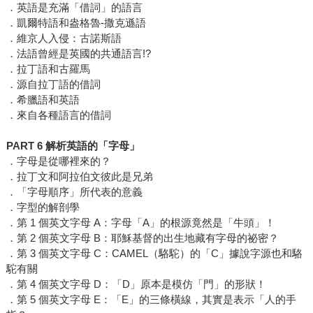
．英語是充滿「借詞」的語言
．凱爾特語和盎格魯-撒克遜語
．維京人入侵：古諾斯語
．法語曾經是英國的共通語言!?
．拉丁語和古羅馬
．源自拉丁語的借詞
．希臘語和英語
．來自各種語言的借詞
PART 6 解析英語的「字母」
．字母是從哪裡來的？
．拉丁文和阿拉伯文彼此是兄弟
．「字母順序」所代表的意義
．字型的解剖學
．第 1 個英文字母 A：字母「A」的根源竟然是「牛頭」！
．第 2 個英文字母 B：耶穌基督的出生地藏有字母的祕密？
．第 3 個英文字母 C：CAMEL（駱駝）的「C」據說字源也和駱
駝有關
．第 4 個英文字母 D：「D」原本是模仿「門」的形狀！
．第 5 個英文字母 E：「E」的三條橫線，其實是表示「人的手