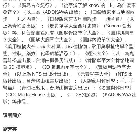
行》、《廣島古今紀行》、《從字源了解 know 的「k」為什麼不
發音？》（以上為 KADOKAWA 出版）；《口袋版東京古地圖散
步——丸之內篇》、《口袋版東京古地圖散步——淺草篇》（以
上為青幻舍出版）；《歷史單字大全西洋史篇》（Subaru 舍出
版〉等。科普類書籍則有《圖解骨路單字大全》、《圖解肌肉單
字大全》、《圖解大腦單字大全》、《圖解內藏單字大全》、
《藥用植物大全：69 大科屬，187種植物，常用藥學植物學名型
態、性狀、藥效、化學結構詳悉！》、《經穴大全》（以上為丸
善雄松堂出版，台灣由楓書房出版）；《骨骼單字大全骨骼地圖
暨 3D 模型版》、《3D 版肌肉單字大全》、《實驗用語單字大
全》（以上為 NTS 出版社出版）、《元素單字大全》（NTS 出
版社出版，台灣將由楓書房出版）；《人體藝用解剖學：手、手
臂篇》（青幻社出版，台灣由楓書房出版）；《名畫與解剖學》
（CCCMedia House 出版）、《＋-×÷的起源》（KADOKAWA 出
版）等作品。
譯者簡介
劉芳英