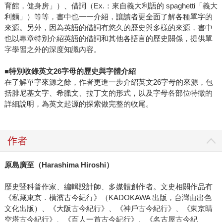
育館，健身房」）、借詞（Ex.：來自義大利語的 spaghetti「義大
利麵」）等等，書中也一一介紹，讓讀者更全面了解各種單字的
來源。另外，因為英語的借詞有悠久的歷史與多樣的來源，書中
也以專章特別介紹英語的借詞和其他各語言的歷史關係，提供單
字學習之外的深度知識內容。
■
特別收錄英文26字母的歷史與字體介紹
在了解單字來源之餘，作者更進一步介紹英文26字母的來源，包
括腓尼基文字、希臘文、拉丁文的形式，以及字母各部位特徵的
詳細說明，為英文起源的探索做完整的收尾。
作者
原島廣至（Harashima Hiroshi）
歷史暨科普作家、編輯設計師、多媒體創作者。文史相關作品有
《私藏東京．橫濱古今紀行》（KADOKAWA 出版，台灣由出色
文化出版）、《大阪古今紀行》、《神戶古今紀行》、《東京睛
空塔古今紀行》、《百人一首古今紀行》、《名古屋古今紀