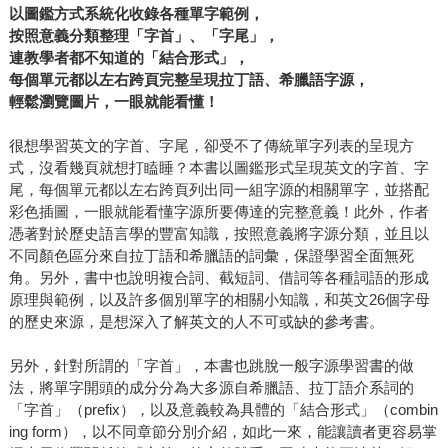
以圖鑑方式系統化收錄各種單字範例，
按照意義分類整理「字首」、「字尾」，
連教學者都不知道的「結合形式」，
每個單元都以左右跨頁完整呈現拉丁語、希臘語字源，
輕鬆瀏覽圖片，一眼就能看懂！
很想學習英文的字首、字尾，卻受不了傳統單字列表的呈現方
式，沒看幾頁就想打瞌睡？本書以圖鑑形式呈現英文的字首、字
尾，每個單元都以左右跨頁列出同一組字源的相關單字，並搭配
彩色插圖，一眼就能看懂字源所要傳達的完整意義！此外，作者
憑著對於歷史語言學的豐富知識，按照意義將字源分類，並且以
不同顏色區分來自拉丁語和希臘語的詞彙，保證學習全面無死
角。另外，書中也說明複合詞、截短詞、借詞等各種詞語的形成
原理與範例，以及許多個別單字的相關小知識，和英文26個字母
的歷史來源，是想深入了解英文的人不可或缺的參考書。
另外，針對所謂的「字首」，本書也跳脫一般字源學習書的做
法，將單字開頭的成分分為大多源自希臘語、拉丁語介系詞的
「字首」（prefix），以及意義較為具體的「結合形式」（combin
ing form），以不同章節分別介紹，如此一來，能讓讀者更容易掌