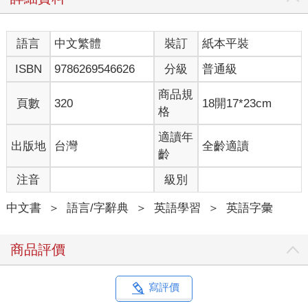
語言
中文繁體
裝訂
紙本平裝
ISBN
9786269546626
分級
普通級
商品規
頁數
320
18開17*23cm
格
適讀年
出版地
台灣
全齡適讀
齡
注音
級別
中文書
＞
語言/字辭典
＞
英語學習
＞
英語字彙
商品評價
寫評價