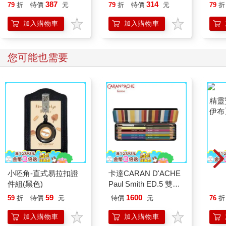
貓漫畫學歷史】
387
314
79
折
特價
元
79
折
特價
元
79
折
加入購物車
加入購物車
您可能也需要
小呸角-直式易拉扣證
卡達CARAN D'ACHE
精靈
件組(黑色)
Paul Smith ED.5 雙色
伊布
鉛筆組
59
1600
59
折
特價
元
特價
元
76
折
加入購物車
加入購物車