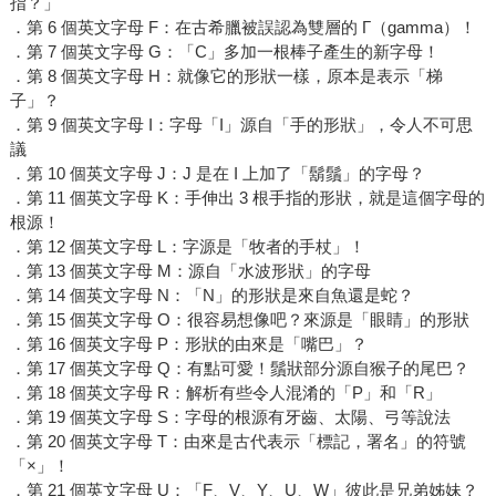
指？」
．第 6 個英文字母 F：在古希臘被誤認為雙層的 Г（gamma）！
．第 7 個英文字母 G：「C」多加一根棒子產生的新字母！
．第 8 個英文字母 H：就像它的形狀一樣，原本是表示「梯
子」？
．第 9 個英文字母 I：字母「I」源自「手的形狀」，令人不可思
議
．第 10 個英文字母 J：J 是在 I 上加了「鬍鬚」的字母？
．第 11 個英文字母 K：手伸出 3 根手指的形狀，就是這個字母的
根源！
．第 12 個英文字母 L：字源是「牧者的手杖」！
．第 13 個英文字母 M：源自「水波形狀」的字母
．第 14 個英文字母 N：「N」的形狀是來自魚還是蛇？
．第 15 個英文字母 O：很容易想像吧？來源是「眼睛」的形狀
．第 16 個英文字母 P：形狀的由來是「嘴巴」？
．第 17 個英文字母 Q：有點可愛！鬚狀部分源自猴子的尾巴？
．第 18 個英文字母 R：解析有些令人混淆的「P」和「R」
．第 19 個英文字母 S：字母的根源有牙齒、太陽、弓等說法
．第 20 個英文字母 T：由來是古代表示「標記，署名」的符號
「×」！
．第 21 個英文字母 U：「F、V、Y、U、W」彼此是兄弟姊妹？