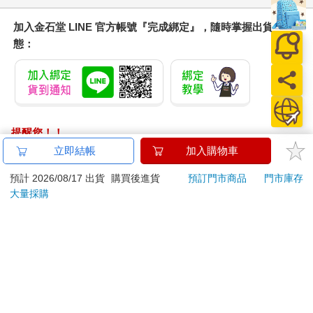
加入金石堂 LINE 官方帳號『完成綁定』，隨時掌握出貨動
態：
提醒您！！
金石堂及銀行均不會請您操作ATM! 如接獲電話要求您前往
立即結帳
加入購物車
ATM提款機，請不要聽從指示，以免受騙上當！
預計 2026/08/17 出貨
購買後進貨
預訂門市商品
門市庫存
退換貨須知：
大量採購
**提醒您，鑑賞期不等於試用期，退回商品須為全新狀態**
依據「消費者保護法」第19條及行政院消費者保護處公告之
「通訊交易解除權合理例外情事適用準則」，以下商品購買
後，除商品本身有瑕疵外，將不提供7天的猶豫期：
易於腐敗、保存期限較短或解約時即將逾期。（如：生
鮮食品）
依消費者要求所為之客製化給付。（客製化商品）