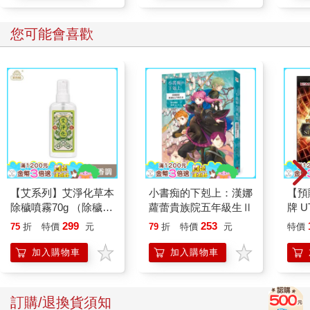
您可能會喜歡
【艾系列】艾淨化草本
小書痴的下剋上：漢娜
【預
除穢噴霧70g （除穢/
蘿蕾貴族院五年級生Ⅱ
牌 UT
平安/淨化/艾草/芙蓉/
SEL
299
253
75
折
特價
元
79
折
特價
元
特價
抹草） 此為單瓶賣場
充包
另有多瓶組優惠賣場
日文
加入購物車
加入購物車
訂購/退換貨須知