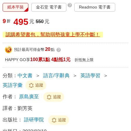
?
紙本平裝
金石堂 電子書
Readmoo 電子書
495
9
折
元
550
元
認購希望書包，幫助弱勢孩童上學不中斷！
20
預計最高可得金幣
點
?
100累1點 4點抵1元
HAPPY GO享
折抵無上限
分類：
中文書
＞
語言/字辭典
＞
英語學習
＞
英語字彙
追蹤
作者：
原島廣至
追蹤
譯者：
劉芳英
出版社：
語研學院
追蹤