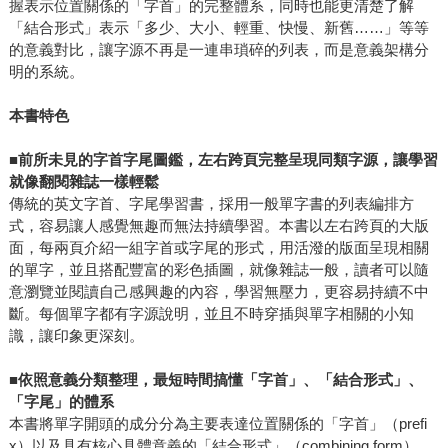
握表示位置關係的「字首」的完整體系，同時也能更清楚了解
「結合形式」表示「多少、大小、輕重、快慢、新舊……」等等
的意義對比，讓字源不再是一連串瑣碎的列表，而是意義架構分
明的系統。
本書特色
■
前所未見的字首字尾圖鑑，左右跨頁完整呈現同類字源，讓學習
就像翻閱雜誌一樣輕鬆
傳統的英文字首、字尾學習書，採用一般單字書的列表編排方
式，容易讓人感覺無趣而無法持續學習。本書以左右跨頁的大版
面，每兩頁介紹一組字首或字尾的形式，用活潑的版面呈現相關
的單字，並且搭配豐富的彩色插圖，就像雜誌一般，讀者可以隨
意瀏覽並閱讀自己感興趣的內容，學習無壓力，更容易持續不中
斷。每個單字都有字源說明，並且不時穿插與單字相關的小知
識，讓印象更深刻。
■
依照意義分類整理，最短時間搞懂「字首」、「結合形式」、
「字尾」的體系
本書將單字開頭的成分分為主要表達位置關係的「字首」（prefi
x）以及具有核心具體意義的「結合形式」（combining form），