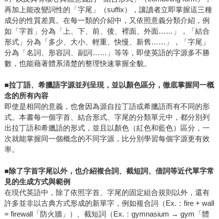
再加上能改變詞性的「字尾」（suffix），讓讀者立即掌握這三種
成分的性質差異。在每一類的介紹中，又依照意義分類介紹，例
如「字首」分為「上、下、前、後、裡面、外面……」，「結合
形式」分為「多少、大小、輕重、快慢、新舊……」，「字尾」
分為「名詞、形容詞、副詞……」等等，即使英語的字源多不勝
數，也能藉著體系清楚的整理快速掌握全貌。
■
拉丁語、希臘語字源並列呈現，並以顏色區分，徹底掌握同一概
念的所有內容
即使是相同的意義，也會因為源自拉丁語或希臘語而有不同的形
式。本書每一個字首、結合形式、字尾的分類單元中，都分別列
出拉丁語和希臘語的形式，並且以顏色（紅色和藍色）區分，一
次就能掌握同一個概念的不同字源，比分別學習每個字源更有效
率。
■
除了字首字尾以外，也介紹複合詞、截短詞、借詞等近代單字常
見的生成方式與範例
在現代英語中，除了依照字首、字尾的固定組合規則以外，還有
許多並非以古典方式形成的新單字，例如複合詞（Ex.：fire + wall
= firewall「防火牆」）、截短詞（Ex.：gymnasium → gym「體