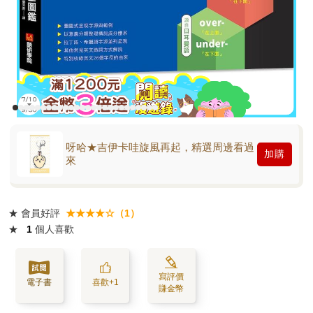
呀哈★吉伊卡哇旋風再起，精選周邊看過
加購
來
★
會員好評
★★★★☆（1）
★
1
個人喜歡
寫評價
電子書
喜歡+1
賺金幣