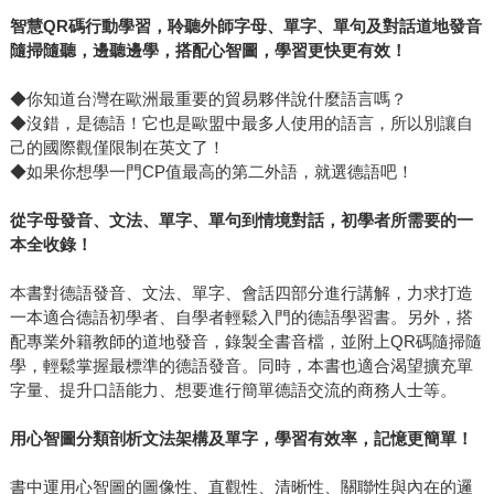
智慧QR碼行動學習，聆聽外師字母、單字、單句及對話道地發音
隨掃隨聽，邊聽邊學，搭配心智圖，學習更快更有效！
◆你知道台灣在歐洲最重要的貿易夥伴說什麼語言嗎？
◆沒錯，是德語！它也是歐盟中最多人使用的語言，所以別讓自
己的國際觀僅限制在英文了！
◆如果你想學一門CP值最高的第二外語，就選德語吧！
從字母發音、文法、單字、單句到情境對話，初學者所需要的一
本全收錄！
本書對德語發音、文法、單字、會話四部分進行講解，力求打造
一本適合德語初學者、自學者輕鬆入門的德語學習書。另外，搭
配專業外籍教師的道地發音，錄製全書音檔，並附上QR碼隨掃隨
學，輕鬆掌握最標準的德語發音。同時，本書也適合渴望擴充單
字量、提升口語能力、想要進行簡單德語交流的商務人士等。
用心智圖分類剖析文法架構及單字，學習有效率，記憶更簡單！
書中運用心智圖的圖像性、直觀性、清晰性、關聯性與內在的邏