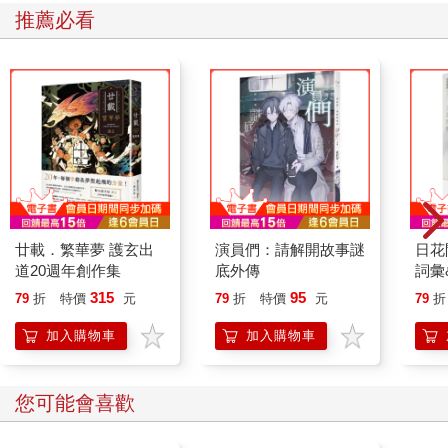
推薦必看
廿載．繁華夢 護玄出
演員們：請解開故事謎
日花
道20週年創作集
底外傳
詞彙
315
95
79
折
特價
元
79
折
特價
元
79
折
加入購物車
加入購物車
您可能會喜歡