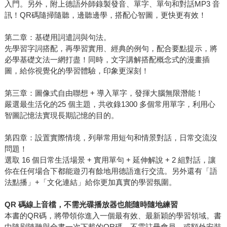
入門。另外，附上德語外師錄製發音、單字、單句和對話MP3 音
訊！QR碼隨掃隨聽，邊聽邊學，搭配心智圖，更快更有效！
第二章：基礎用詞遣詞與句法。
先學習字詞搭配，再學習實用、經典的例句，配合要點提示，將
必學基礎文法一網打盡！同時，文字講解搭配概念式的漫畫插
圖，給你視覺化的學習體驗，印象更深刻！
第三章：圖像式自由聯想 + 導入單字，發揮大腦無限潛能！
嚴選最生活化的25 個主題，共收錄1300 多個常用單字，利用心
智圖記憶法實現長期記憶的目的。
第四章：設置實際情境，列舉常用短句和情景對話，日常交流沒
問題！
選取 16 個日常生活場景 + 實用單句 + 延伸解說 + 2 組對話，讓
你在任何場合下都能遊刃有餘地用德語進行交流。另外還有「語
法點播」+「文化連結」給你更加真實的學習氛圍。
QR
碼線上音檔，不需光碟播放器也能隨時隨地練習
本書的QR碼，將帶領你進入一個最有效、最新穎的學習領域。書
中隨刷隨聽與全書一次下載的QR碼，不需註冊會員，或額外安裝