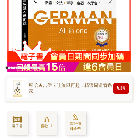
呀哈★吉伊卡哇旋風再起，精選周邊看過
加購
來
寫評價
電子書
喜歡+1
賺金幣