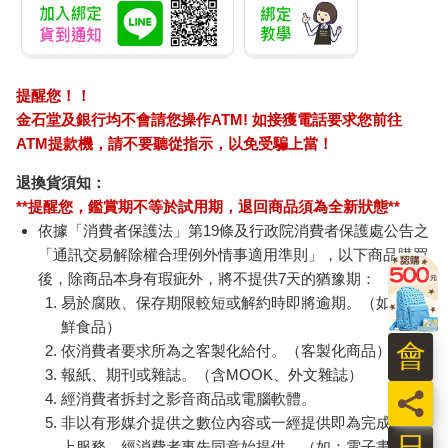
提醒您！！
金石堂及銀行均不會請您操作ATM! 如接獲電話要求您前往
ATM提款機，請不要聽從指示，以免受騙上當！
退換貨須知：
**提醒您，鑑賞期不等於試用期，退回商品須為全新狀態**
依據「消費者保護法」第19條及行政院消費者保護處公告之
「通訊交易解除權合理例外情事適用準則」，以下商品購買
後，除商品本身有瑕疵外，將不提供7天的猶豫期：
易於腐敗、保存期限較短或解約時即將逾期。（如：生
鮮食品）
會
依消費者要求所為之客製化給付。（客製化商品）
報紙、期刊或雜誌。（含MOOK、外文雜誌）
員
經消費者拆封之影音商品或電腦軟體。
非以有形媒介提供之數位內容或一經提供即為完成之線
日
上服務，經消費者事先同意始提供。（如：電子書、電