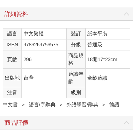
詳細資料
語言
中文繁體
裝訂
紙本平裝
ISBN
9786269756575
分級
普通級
商品規
頁數
296
18開17*23cm
格
適讀年
出版地
台灣
全齡適讀
齡
注音
級別
中文書
＞
語言/字辭典
＞
外語學習/辭典
＞
德語
商品評價