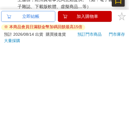
子雜誌、下載版軟體、虛擬商品…等）
已拆封之個人衛生用品。（如：內衣褲、刮鬍刀、除毛
刀…等）
若非上列種類商品，均享有到貨7天的猶豫期（含例假
日）。
辦理退換貨時，商品（組合商品恕無法接受單獨退貨）必須
是您收到商品時的原始狀態（包含商品本體、配件、贈品、
保證書、所有附隨資料文件及原廠內外包裝…等），請勿直
接使用原廠包裝寄送，或於原廠包裝上黏貼紙張或書寫文
字。
退回商品若無法回復原狀，將請您負擔回復原狀所需費用，
嚴重時將影響您的退貨權益。