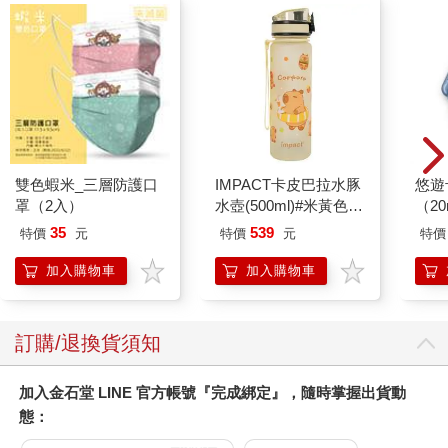
雙色蝦米_三層防護口
IMPACT卡皮巴拉水豚
悠遊
罩（2入）
水壺(500ml)#米黃色
（2
IM00B18YL
35
539
特價
元
特價
元
特價
加入購物車
加入購物車
訂購/退換貨須知
加入金石堂 LINE 官方帳號『完成綁定』，隨時掌握出貨動
態：