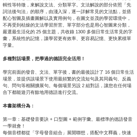
輯性等特徵，來解說文法、分類單字。文法解說的部分依照「先
詞法後句法」的順序，由淺入深，逐一詳解常見的文法點，並搭
配心智圖及插畫圖解以及實用例句，在圖文並茂的學習環境中，
不再受到枯燥的文法學習所苦。單字部分也是用心智圖來分類，
嚴選最生活化的 25 個主題，共收錄 1300 多個日常生活常見的字
彙，系統性的記憶，讓學習更有效率、更容易記憶、更快累積單
字量。
多種對話場景，把學過的德語完全活用！
學完前面的發音、文法、單字後，書的最後設計了 16 個日常生活
場景，並提供該場景下使用最頻繁的交流短句及其同義句、反義
句、問句等相關擴展句。每個場景另設 2 組對話，讓您在任何場
合下都能遊刃有餘地用德語進行交流。
本書架構分為：
第一章：基礎發音要訣 + 口型圖 + 範例字彙。最標準的德語發音
一學就會！
每個音標都從「字母發音組合」展開聯想，搭配中文釋義，快速