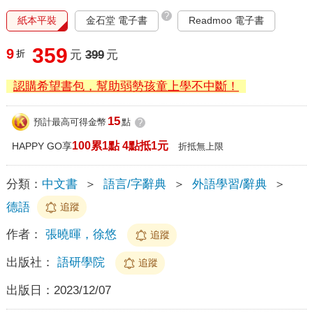
?
紙本平裝
金石堂 電子書
Readmoo 電子書
359
9
折
元
399
元
認購希望書包，幫助弱勢孩童上學不中斷！
15
預計最高可得金幣
點
?
100累1點 4點抵1元
HAPPY GO享
折抵無上限
分類：
中文書
＞
語言/字辭典
＞
外語學習/辭典
＞
德語
追蹤
作者：
張曉暉，徐悠
追蹤
出版社：
語研學院
追蹤
出版日：
2023/12/07