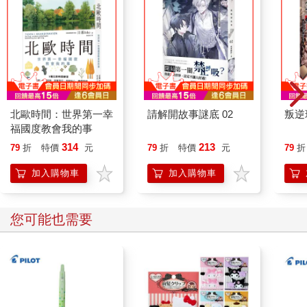
北歐時間：世界第一幸
請解開故事謎底 02
叛逆
福國度教會我的事
314
213
79
折
特價
元
79
折
特價
元
79
折
加入購物車
加入購物車
您可能也需要