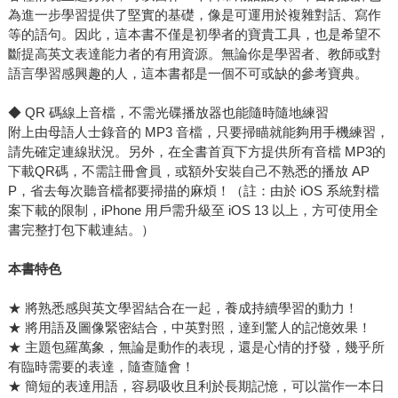
為進一步學習提供了堅實的基礎，像是可運用於複雜對話、寫作
等的語句。因此，這本書不僅是初學者的寶貴工具，也是希望不
斷提高英文表達能力者的有用資源。無論你是學習者、教師或對
語言學習感興趣的人，這本書都是一個不可或缺的參考寶典。
◆ QR 碼線上音檔，不需光碟播放器也能隨時隨地練習
附上由母語人士錄音的 MP3 音檔，只要掃瞄就能夠用手機練習，
請先確定連線狀況。另外，在全書首頁下方提供所有音檔 MP3的
下載QR碼，不需註冊會員，或額外安裝自己不熟悉的播放 AP
P，省去每次聽音檔都要掃描的麻煩！（註：由於 iOS 系統對檔
案下載的限制，iPhone 用戶需升級至 iOS 13 以上，方可使用全
書完整打包下載連結。）
本書特色
★ 將熟悉感與英文學習結合在一起，養成持續學習的動力！
★ 將用語及圖像緊密結合，中英對照，達到驚人的記憶效果！
★ 主題包羅萬象，無論是動作的表現，還是心情的抒發，幾乎所
有臨時需要的表達，隨查隨會！
★ 簡短的表達用語，容易吸收且利於長期記憶，可以當作一本日