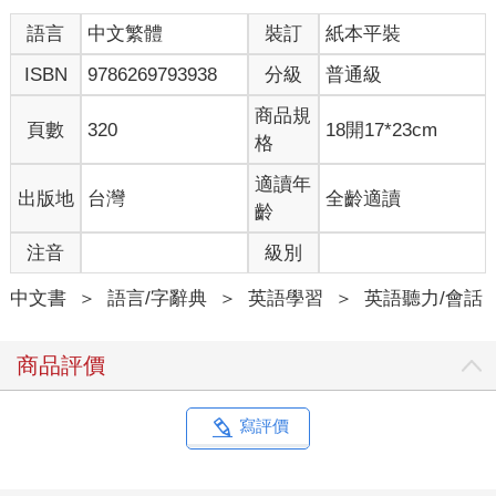
語言
中文繁體
裝訂
紙本平裝
ISBN
9786269793938
分級
普通級
商品規
頁數
320
18開17*23cm
格
適讀年
出版地
台灣
全齡適讀
齡
注音
級別
中文書
＞
語言/字辭典
＞
英語學習
＞
英語聽力/會話
商品評價
寫評價