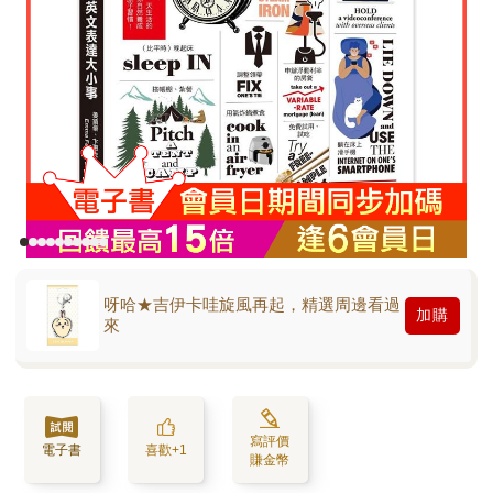
呀哈★吉伊卡哇旋風再起，精選周邊看過
加購
來
寫評價
電子書
喜歡+1
賺金幣