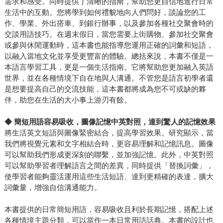
需求和感受。同時提供了清晰的指南，幫助您更自信地進行日常
生活中的互動。您將學到如何禮貌地向人們問好，談論您的工
作、學業、外出搭車、到銀行辦事，以及參加各種社交聚會時的
交談用語技巧。在週末假日，當您需要上街購物、參加社交聚會
或參與休閒運動時，這本書也能指導您運用正確的詞彙和短語，
以融入當地文化並享受更豐富的體驗。總括來說，本書不僅是一
本語言學習工具，更是一個生活指南。它將幫助您更加融入英語
世界，並在各種情境下自在地與人溝通。不管您是語言初學者還
是想要提高自己的交流技能，這本書都將成為您不可或缺的夥
伴，助您在生活的大小事上游刃有餘。
◆
簡短用語容易吸收，圖像記憶中英對照，達到驚人的記憶效果
將生活英文短語與圖像緊密結合，提高學習效果。研究顯示，當
我們將視覺元素和文字相結合時，更容易理解和記憶訊息。圖像
可以幫助我們形成更深刻的聯繫，並加強記憶。此外，中英對照
可以幫助學習者理解語言之間的差異，同時提供「替換詞彙」，
使學習者能夠靈活運用這些生活短語、達到更精確的表達，擴大
詞彙量，增強自信溝通能力。
本書提供的日常簡短用語，容易吸收且利於長期記憶，搭配上述
各種情境主題分類，可以當作一本日常用語話典。本書的設計也