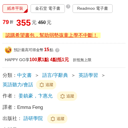
?
紙本平裝
金石堂 電子書
Readmoo 電子書
355
79
折
元
450
元
認購希望書包，幫助弱勢孩童上學不中斷！
15
預計最高可得金幣
點
?
100累1點 4點抵1元
HAPPY GO享
折抵無上限
分類：
中文書
＞
語言/字辭典
＞
英語學習
＞
英語聽力/會話
追蹤
作者：
姜鎮豪，卞惠允
追蹤
譯者：
Emma Feng
出版社：
語研學院
追蹤