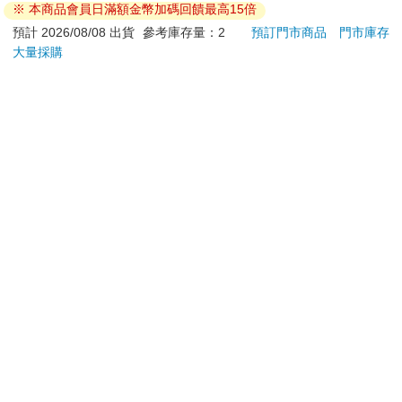
退換貨須知：
**提醒您，鑑賞期不等於試用期，退回商品須為全新狀態**
依據「消費者保護法」第19條及行政院消費者保護處公告之
「通訊交易解除權合理例外情事適用準則」，以下商品購買
後，除商品本身有瑕疵外，將不提供7天的猶豫期：
易於腐敗、保存期限較短或解約時即將逾期。（如：生
鮮食品）
依消費者要求所為之客製化給付。（客製化商品）
報紙、期刊或雜誌。（含MOOK、外文雜誌）
經消費者拆封之影音商品或電腦軟體。
非以有形媒介提供之數位內容或一經提供即為完成之線
上服務，經消費者事先同意始提供。（如：電子書、電
子雜誌、下載版軟體、虛擬商品…等）
已拆封之個人衛生用品。（如：內衣褲、刮鬍刀、除毛
刀…等）
若非上列種類商品，均享有到貨7天的猶豫期（含例假
日）。
辦理退換貨時，商品（組合商品恕無法接受單獨退貨）必須