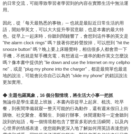
的日常交流，可能導致學習者學習到的內容在實際生活中無法運
用。
因此，從「每天最熟悉的事物」─ 也就是最貼近日常生活的用
語，開始學英文，可以大大提升學習意願，也是本書的最大特
色。從早上一起床時，你聽到鬧鐘響了，會想到這件事的英文是
"the alarm clock rings" 嗎？接著你把鈴聲按掉，可以想到 "hit the
snooze button" 嗎？晚上要上床睡覺時，相信很多人都會滑一下
手機，不然就是幫手機充電，有想過這一連串的動作英文怎麼說
嗎？像本書中提供的 "lie down and use the Internet on my cellpho
ne"，或是 "plug my phone into the charger"，都是最簡單也最道
地的說法，可能會比你自己以為的 "slide my phone" 的錯誤說法
更加實用。
◆
主題包羅萬象，16 個分類情境，將生活大小事一把抓
無論你是學生還是上班族，本書內容從早上起床、梳洗、吃早
餐，到夜間準備就寢一整天可能的行為動作，還有週末假日上街
購物、社交聚會、看醫生、到銀行辦事、休閒運動等一定會聽到
說到的短語，每一個情境都包含了豐富多彩的生活瞬間，以及內
心世界的情感表達，使您能夠更深入地了解如何用英語表達您的