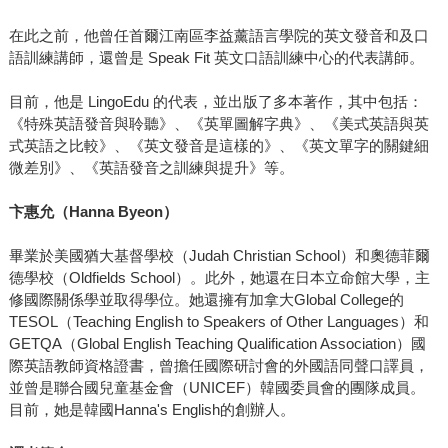
在此之前，他曾任首爾江南區李益薰語言學院的英文發音和及口
語訓練講師，還曾是 Speak Fit 英文口語訓練中心的代表講師。
目前，他是 LingoEdu 的代表，並出版了多本著作，其中包括：
《特殊英語發音與聆聽》、《英單圖解字典》、《美式英語與英
式英語之比較》、《英文發音是這樣的》、《英文單字的關鍵細
微差別》、《英語發音之訓練與提升》等。
卞惠允（
Hanna Byeon
）
畢業於美國猶大基督學校（Judah Christian School）和奧德菲爾
德學校（Oldfields School）。此外，她還在日本立命館大學，主
修國際關係學並取得學位。她還擁有加拿大Global College的
TESOL（Teaching English to Speakers of Other Languages）和
GETQA（Global English Teaching Qualification Association）國
際英語教師資格證書，曾擔任國際研討會的外國語同聲口譯員，
並曾是聯合國兒童基金會（UNICEF）韓國委員會的團隊成員。
目前，她是韓國Hanna's English的創辦人。