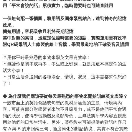
用「平常會說的話」累積實力，臨時需要時也可隨查隨用
一個短句配一張插圖，將用語及圖像緊密結合，達到神奇的記憶
效果，
簡短用語，容易吸收且利於長期記憶
英中對照的索引，迅速定位臨時需要的短語，實際運用更有效率
附QR碼母語人士錄製的線上音檔，學習最道地的正確發音及語調
＊用你平時最熟悉的事物來學英文最有效率！
＊無論你是初學或再學，學生或上班族，就是用這本搞定你的生
活大小事！
＊日常生活會遇到的各種場合、情境、狀況，這本書都幫你想好
了！
◆
為什麼我們應該要從每天最熟悉的事物來開始訓練英文表達？
一般市面上的英語會話或句型的教材所涵蓋的主題、情境與內
容，可能有部分對學習者來說不具吸引力，或不是他們平常會遇
到的狀況，使得學習動機及意願降低，且無法將所學內容直接應
用於他們的日常生活中。另外，某些教材可能提供的對話內容只
有 A 與 B 的來回兩三句，過度簡化的對話情境，其實不符合實際