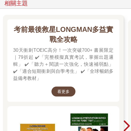
相關主題
考前最後救星LONGMAN多益實
戰全攻略
30天衝刺TOEIC高分！一次突破700+ 書展限定
｜79折起 ✔️「完整模擬真實考試，掌握出題邏
輯」 ✔️「聽力＋閱讀一次強化，快速補弱點」
✔️「適合短期衝刺與自學考生」 ✔️「全球暢銷多
益備考教材」
看更多