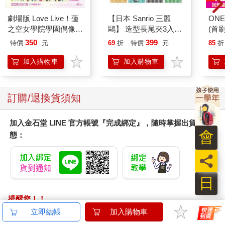
劇場版 Love Live！蓮
【日本 Sanrio 三麗
ONE
之空女學院學園偶像俱
鷗】 造型長尾夾3入組
(首刷
樂部 Bloom Garden
(8款可選) 凱蒂貓 Hello
350
399
特價
元
69
折
特價
元
85
折
Party單人套票
Kitty 庫洛米 布丁狗 酷
企鵝
加入購物車
加入購物車
訂購/退換貨須知
加入金石堂 LINE 官方帳號『完成綁定』，隨時掌握出貨動
會
態：
員
日
提醒您！！
金石堂及銀行均不會請您操作ATM! 如接獲電話要求您前往
ATM提款機，請不要聽從指示，以免受騙上當！