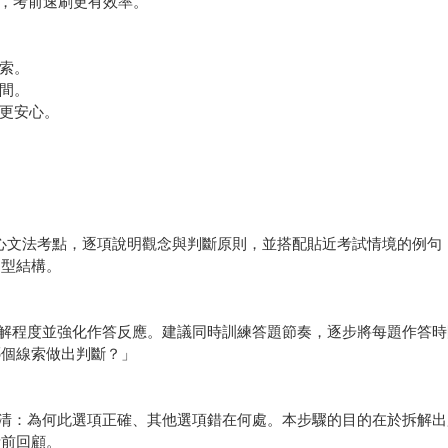
合，考前速刷更有效率。
線索。
之間。
習更安心。
6個核心文法考點，逐項說明觀念與判斷原則，並搭配貼近考試情境的例
句型結構。
解程度並強化作答反應。建議同時訓練答題節奏，逐步將每題作答時
哪個線索做出判斷？」
清：為何此選項正確、其他選項錯在何處。本步驟的目的在於拆解出
考前回顧。