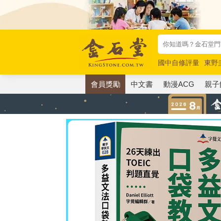
國中自修評量
東野
唯紅花綻放
奧德賽
會員獎勵
中文書
動漫ACG
親子