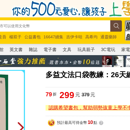
圭吾
楊双子
公益書包
16647續集
吉伊卡哇
高希均
通靈藥師
路邊攤新作
馬斯克
玩具總動員5
超慢跑
館
英文書
雜誌
電子書
文具
玩具親子
3C電玩
家
多益文法口袋教練：26天練
299
79
折
元
379
元
認購希望書包，幫助弱勢孩童上學不
10
預計最高可得金幣
點
?