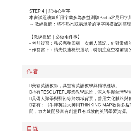
STEP 4｜記核心單字
本書試題演練所用字彙多為多益測驗Part 5常見
→ 教練提醒：將不熟悉或易混淆的單字與搭配詞整
【教練提醒｜必做兩件事】
• 考前複習：務必完整回顧一次個人筆記，針對常
• 作答當下：請先快速檢視選項，特別注意空格前
作者
美籍英語教師，具豐富英語教學與輔導經驗。
持有TESOL/TEFL專業教學認證，深入掌握台灣
具備人類學與藝術等跨領域背景，善用文化脈絡與
著有：《牛津英語大師用THINKING MAP教你
問，致力於開發富有創意且有成效的英語學習資源。
目錄