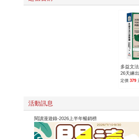
多益文
26天練出
直覺
定價
379
活動訊息
閱讀漫遊錄-2026上半年暢銷榜