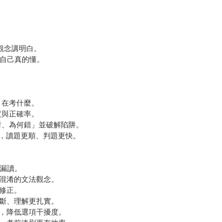
觀念講明白。
認自己真的懂。
目在考什麼。
度與正確率。
何對、為何錯」並破解陷阱。
搭配，讀題更順、判題更快。
怕漏讀。
易混淆的文法觀念。
時修正。
中斷、理解更扎實。
握，降低選項干擾度。