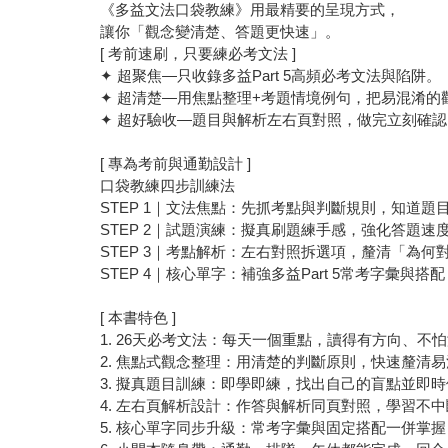
《多益文法口袋教練》用最精要的呈現方式，
讓你「觀念變清楚、答題更快速」。
[ 考前速刷，只要練必考文法 ]
✦ 超聚焦—只收錄多益Part 5高頻必考文法與陷阱。
✦ 超清楚—用焦點整理+考題情境例句，把易混淆的
✦ 超好驗收—題目與解析左右頁對照，做完立刻確
[ 專為考前與通勤設計 ]
口袋教練四步訓練法
STEP 1｜文法焦點：先抓考點與判斷規則，知道題
STEP 2｜試題演練：擬真刷題練手感，強化答題速
STEP 3｜考點解析：左右對照拆選項，釐清「為
STEP 4｜核心單字：補強多益Part 5常考字彙與
[ 本書特色 ]
1. 26天必考文法：每天一個重點，讀得有方向、不
2. 焦點式觀念整理：用清楚的判斷原則，快速釐清
3. 擬真題目訓練：即學即練，找出自己的盲點並即
4. 左右頁解析設計：作答與解析同頁對照，學習不
5. 核心單字同步升級：常考字彙與固定搭配一併掌