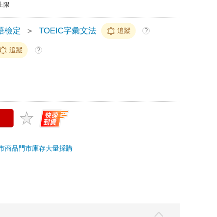
上限
語檢定
＞
TOEIC字彙文法
追蹤
?
追蹤
?
市商品
門市庫存
大量採購