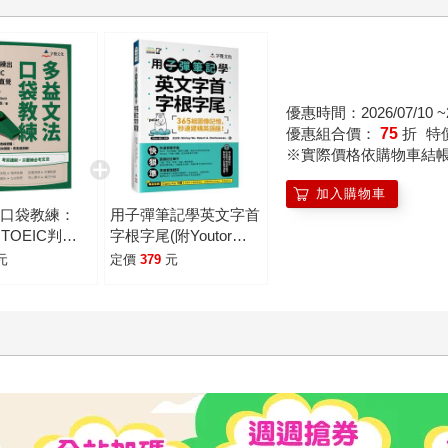
優惠時間：2026/07/10 ~2
優惠組合價：
75
折
特
※實際價格依購物車結
加入購物車
法口袋教練：
用子彈筆記學英文字首
TOEIC判題
字根字尾(附Youtor
App)
元
定價
379
元