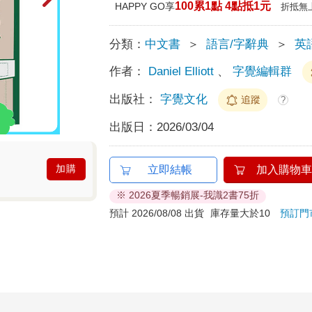
100累1點 4點抵1元
HAPPY GO享
折抵無
分類：
中文書
＞
語言/字辭典
＞
英
作者：
Daniel Elliott
、
字覺編輯群
出版社：
字覺文化
追蹤
?
出版日：
2026/03/04
加購
立即結帳
加入購物車
※ 2026夏季暢銷展-我識2書75折
預計 2026/08/08 出貨
庫存量大於10
預訂門