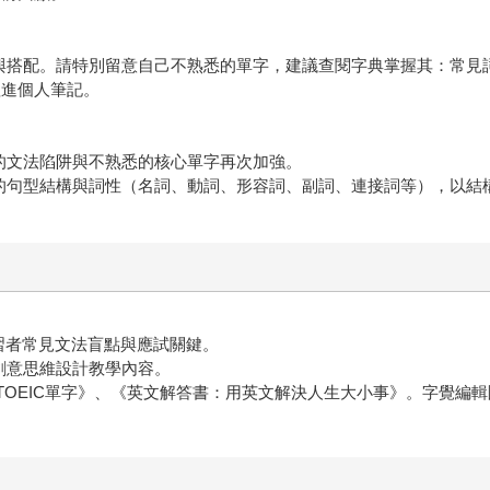
用字與搭配。請特別留意自己不熟悉的單字，建議查閱字典掌握其：常
理進個人筆記。
錯的文法陷阱與不熟悉的核心單字再次加強。
後的句型結構與詞性（名詞、動詞、形容詞、副詞、連接詞等），以結
學習者常見文法盲點與應試關鍵。
創意思維設計教學內容。
多益TOEIC單字》、《英文解答書：用英文解決人生大小事》。
字覺編輯