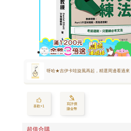
呀哈★吉伊卡哇旋風再起，精選周邊看過來
寫評價
喜歡+1
賺金幣
超值合購