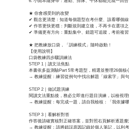
6. 小開本隨身帶：通勤、排隊、午休都能完成一回
★ 你會感受到的改變
✔ 觀念更清楚：知道每個題型在考什麼、該看哪個
✔ 作答更快更穩：判斷規則建立後，不再卡在選項
✔ 準備更有方向：重點集中、錯題可追蹤，考前複
★ 把教練放口袋，「訓練模式」隨時啟動！
【使用說明】
口袋教練四步驟訓練法
STEP 1｜讀文法焦點
本書依多益測驗Part 5常考題型，精選並整理2
→ 教練提醒：練習從例句中找出解題「線索字」與
STEP 2｜做試題演練
閱讀文法重點後，務必立即進行題目演練，以檢視理
→ 教練提醒：每完成一題，請自我檢核：「我依據
STEP 3｜看解析對答
作答後請確實核對正確答案，並對照右頁解析逐題釐
→ 教練提醒：請將錯誤原因記錄於個人筆記，以利