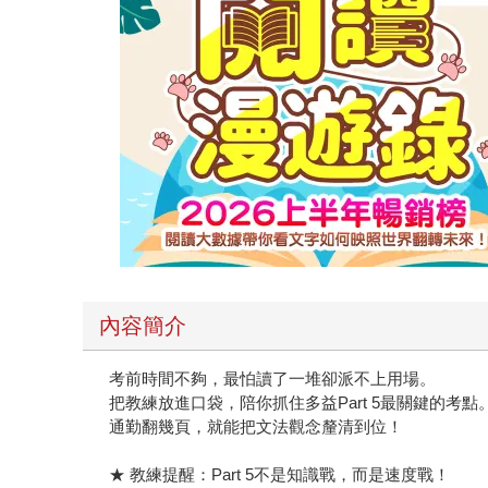
內容簡介
考前時間不夠，最怕讀了一堆卻派不上用場。
把教練放進口袋，陪你抓住多益Part 5最關鍵的考點
通勤翻幾頁，就能把文法觀念釐清到位！
★ 教練提醒：Part 5不是知識戰，而是速度戰！