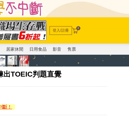
0
登入/註冊
電
居家休閒
日用食品
影音
售票
出TOEIC判題直覺
中斷！