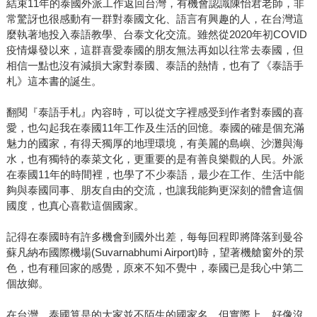
結束11年的泰國外派工作返回台灣，有機會認識陳怡君老師，非
常驚訝也很感動有一群對泰國文化、語言有興趣的人，在台灣這
麼執著地投入泰語教學、台泰文化交流。雖然從2020年初COVID
疫情爆發以來，這群喜愛泰國的朋友無法再如以往常去泰國，但
相信一點也沒有減損大家對泰國、泰語的熱情，也有了《泰語手
札》這本書的誕生。
翻閱『泰語手札』內容時，可以從文字裡感受到作者對泰國的喜
愛，也勾起我在泰國11年工作及生活的回憶。泰國的確是個充滿
魅力的國家，有得天獨厚的地理環境，有美麗的島嶼、沙灘與海
水，也有獨特的泰菜文化，更重要的是有善良樂觀的人民。外派
在泰國11年的時間裡，也學了不少泰語，最少在工作、生活中能
夠與泰國同事、朋友自由的交流，也讓我能夠更深刻的體會這個
國度，也真心喜歡這個國家。
記得在泰國時有許多機會到國外出差，每每回程即將降落到曼谷
蘇凡納布國際機場(Suvarnabhumi Airport)時，望著機艙窗外的景
色，也有種回家的感覺，原來不知不覺中，泰國已是我心中第二
個故鄉。
在台灣，泰國算是的大家並不陌生的國家名，但實際上，好像沒