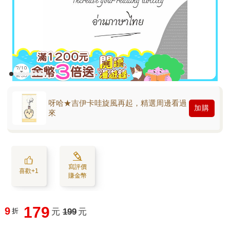
呀哈★吉伊卡哇旋風再起，精選周邊看過
加購
來
寫評價
喜歡+1
賺金幣
179
9
折
元
199
元