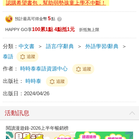
認購希望書包，幫助弱勢孩童上學不中斷！
5
預計最高可得金幣
點
?
100累1點 4點抵1元
HAPPY GO享
折抵無上限
分類：
中文書
＞
語言/字辭典
＞
外語學習/辭典
＞
泰語
追蹤
作者：
時時泰泰語資源中心
追蹤
出版社：
時時泰
追蹤
出版日：
2024/04/26
活動訊息
閱讀漫遊錄-2026上半年暢銷榜