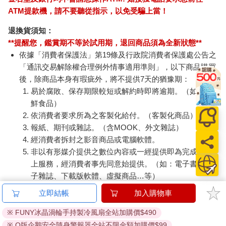
ATM提款機，請不要聽從指示，以免受騙上當！
退換貨須知：
**提醒您，鑑賞期不等於試用期，退回商品須為全新狀態**
依據「消費者保護法」第19條及行政院消費者保護處公告之
「通訊交易解除權合理例外情事適用準則」，以下商品購買
後，除商品本身有瑕疵外，將不提供7天的猶豫期：
易於腐敗、保存期限較短或解約時即將逾期。（如：生
鮮食品）
依消費者要求所為之客製化給付。（客製化商品）
報紙、期刊或雜誌。（含MOOK、外文雜誌）
經消費者拆封之影音商品或電腦軟體。
非以有形媒介提供之數位內容或一經提供即為完成之線
上服務，經消費者事先同意始提供。（如：電子書、電
子雜誌、下載版軟體、虛擬商品…等）
已拆封之個人衛生用品。（如：內衣褲、刮鬍刀、除毛
立即結帳
加入購物車
刀…等）
若非上列種類商品，均享有到貨7天的猶豫期（含例假
※ FUNY冰晶渦輪手持製冷風扇全站加購價$490
日）。
※ Q版企鵝安全隨身警報器全站不限金額加購價$99