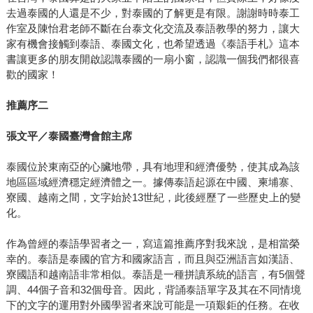
去過泰國的人還是不少，對泰國的了解更是有限。謝謝時時泰工
作室及陳怡君老師不斷在台泰文化交流及泰語教學的努力，讓大
家有機會接觸到泰語、泰國文化，也希望透過《泰語手札》這本
書讓更多的朋友開啟認識泰國的一扇小窗，認識一個我們都很喜
歡的國家！
推薦序二
張文平／泰國臺灣會館主席
泰國位於東南亞的心臟地帶，具有地理和經濟優勢，使其成為該
地區區域經濟穩定經濟體之一。據傳泰語起源在中國、柬埔寨、
寮國、越南之間，文字始於13世紀，此後經歷了一些歷史上的變
化。
作為曾經的泰語學習者之一，寫這篇推薦序對我來說，是相當榮
幸的。泰語是泰國的官方和國家語言，而且與亞洲語言如漢語、
寮國語和越南語非常相似。泰語是一種拼讀系統的語言，有5個聲
調、44個子音和32個母音。因此，背誦泰語單字及其在不同情境
下的文字的運用對外國學習者來說可能是一項艱鉅的任務。在收