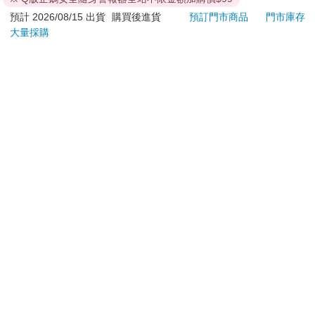
辦理退換貨時，商品（組合商品恕無法接受單獨退貨）必須
預計 2026/08/15 出貨
購買後進貨
預訂門市商品
門市庫存
是您收到商品時的原始狀態（包含商品本體、配件、贈品、
大量採購
保證書、所有附隨資料文件及原廠內外包裝…等），請勿直
接使用原廠包裝寄送，或於原廠包裝上黏貼紙張或書寫文
字。
退回商品若無法回復原狀，將請您負擔回復原狀所需費用，
嚴重時將影響您的退貨權益。