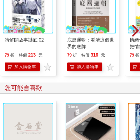
請解開故事謎底 02
底層邏輯：看清這個世
情緒
界的底牌
把情
誰都
213
316
79
折
特價
元
79
折
特價
元
79
折
加入購物車
加入購物車
您可能會喜歡