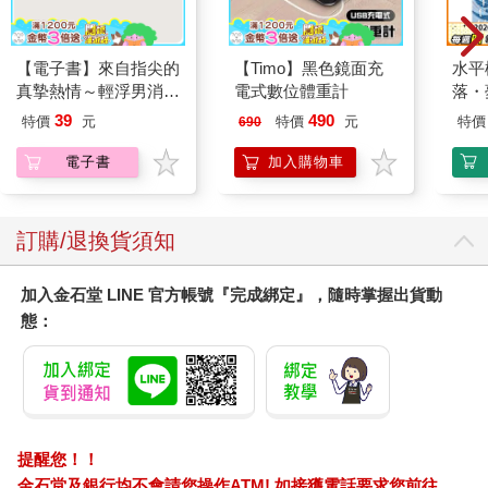
【電子書】來自指尖的
【Timo】黑色鏡面充
水平
真摯熱情～輕浮男消防
電式數位體重計
落・
員帶著熱烈眼神擁抱我
39
490
特價
元
特價
元
特價
690
～(第11話)
電子書
加入購物車
訂購/退換貨須知
加入金石堂 LINE 官方帳號『完成綁定』，隨時掌握出貨動
態：
提醒您！！
金石堂及銀行均不會請您操作ATM! 如接獲電話要求您前往