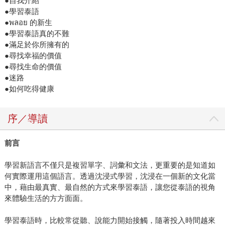
●自我介紹
●學習泰語
●พลอย 的新生
●學習泰語真的不難
●滿足於你所擁有的
●尋找幸福的價值
●尋找生命的價值
●迷路
●如何吃得健康
序／導讀
前言
學習新語言不僅只是複習單字、詞彙和文法，更重要的是知道如
何實際運用這個語言。透過沈浸式學習，沈浸在一個新的文化當
中，藉由最真實、最自然的方式來學習泰語，讓您從泰語的視角
來體驗生活的方方面面。
學習泰語時，比較常從聽、說能力開始接觸，隨著投入時間越來