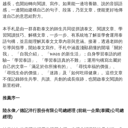
越長，也開始轉向閱讀、寫作。如果能一邊培養聽、說的音韻語
感，一邊開始建構自己的句子、段落，乃至文章，便能更好地傳
達自己的意思給對方。
本手札是由一群喜歡泰文的師生共同從拼讀泰文、閱讀文章、學
習閱讀技巧、解構文章，一步一步、有系統地了解並學會運用泰
語句構，並且能理解其泰文文章內容與意涵。接著，透過老師的
引導與指導，開始泰文寫作。手札中涵蓋淺顯易懂的開場「關於
我」、「自我介紹」、「พลอย 的新生活」；自身學習泰語的經
驗─「學習泰語」、「學習泰語真的不難」；運用句構寫出屬於
自己的文章─「滿足於你所擁有的」、「尋找幸福的價值」、
「尋找生命的價值」、「迷路」及「如何吃得健康」。這些文章
不僅記錄師生共學、共讀、共創的成長痕跡，也開啟泰文閱讀的
新里程碑。
推薦序一
陸永偉／德記洋行股份有限公司總經理 (前統一企業(泰國)公司總
經理)