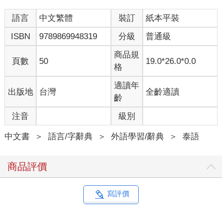
語言
中文繁體
裝訂
紙本平裝
ISBN
9789869948319
分級
普通級
商品規
頁數
50
19.0*26.0*0.0
格
適讀年
出版地
台灣
全齡適讀
齡
注音
級別
中文書
＞
語言/字辭典
＞
外語學習/辭典
＞
泰語
商品評價
寫評價