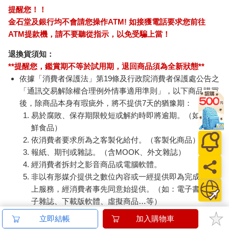
提醒您！！
金石堂及銀行均不會請您操作ATM! 如接獲電話要求您前往
ATM提款機，請不要聽從指示，以免受騙上當！
退換貨須知：
**提醒您，鑑賞期不等於試用期，退回商品須為全新狀態**
依據「消費者保護法」第19條及行政院消費者保護處公告之
「通訊交易解除權合理例外情事適用準則」，以下商品購買
後，除商品本身有瑕疵外，將不提供7天的猶豫期：
易於腐敗、保存期限較短或解約時即將逾期。（如：生
鮮食品）
依消費者要求所為之客製化給付。（客製化商品）
報紙、期刊或雜誌。（含MOOK、外文雜誌）
經消費者拆封之影音商品或電腦軟體。
非以有形媒介提供之數位內容或一經提供即為完成之線
上服務，經消費者事先同意始提供。（如：電子書、電
子雜誌、下載版軟體、虛擬商品…等）
已拆封之個人衛生用品。（如：內衣褲、刮鬍刀、除毛
立即結帳
加入購物車
刀…等）