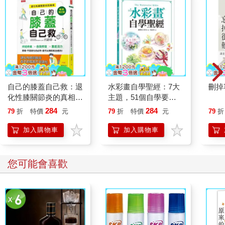
自己的膝蓋自己救：退
水彩畫自學聖經：7大
刪掉
化性膝關節炎的真相
主題，51個自學要
【暢銷增訂版】
點，一本最全面的水彩
284
284
79
折
特價
元
79
折
特價
元
79
折
繪畫技巧寶典！
加入購物車
加入購物車
您可能會喜歡