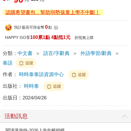
認購希望書包，幫助弱勢孩童上學不中斷！
0
預計最高可得金幣
點
?
100累1點 4點抵1元
HAPPY GO享
折抵無上限
分類：
中文書
＞
語言/字辭典
＞
外語學習/辭典
＞
泰語
追蹤
作者：
時時泰泰語資源中心
追蹤
出版社：
時時泰
追蹤
出版日：
2024/04/26
活動訊息
閱讀漫遊錄-2026上半年暢銷榜