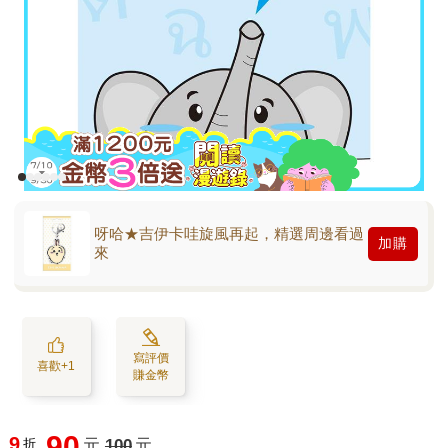
呀哈★吉伊卡哇旋風再起，精選周邊看過
加購
來
寫評價
喜歡+1
賺金幣
90
9
折
元
100
元