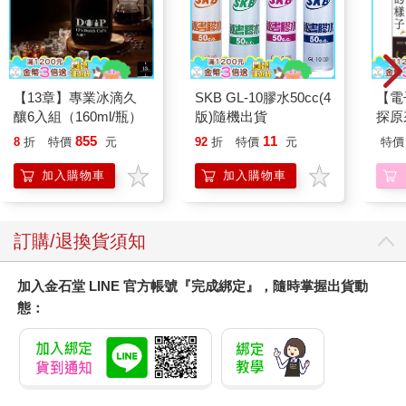
【13章】專業冰滴久
SKB GL-10膠水50cc(4
【電
釀6入組（160ml/瓶）
版)隨機出貨
探原
855
11
8
折
特價
元
92
折
特價
元
特價
加入購物車
加入購物車
訂購/退換貨須知
加入金石堂 LINE 官方帳號『完成綁定』，隨時掌握出貨動
態：