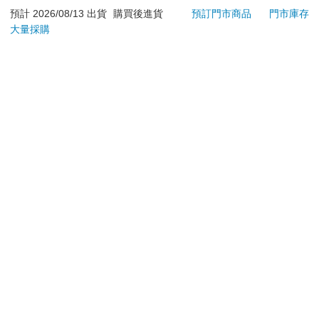
若非上列種類商品，均享有到貨7天的猶豫期（含例假
預計 2026/08/13 出貨
購買後進貨
預訂門市商品
門市庫存
大量採購
日）。
辦理退換貨時，商品（組合商品恕無法接受單獨退貨）必須
是您收到商品時的原始狀態（包含商品本體、配件、贈品、
保證書、所有附隨資料文件及原廠內外包裝…等），請勿直
接使用原廠包裝寄送，或於原廠包裝上黏貼紙張或書寫文
字。
退回商品若無法回復原狀，將請您負擔回復原狀所需費用，
嚴重時將影響您的退貨權益。