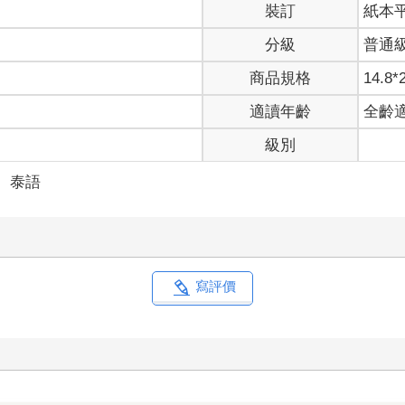
裝訂
紙本
分級
普通
商品規格
14.8*
適讀年齡
全齡
級別
＞
泰語
寫評價