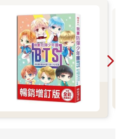
抄
蹟
言
抄寫
語
生
加
著
造奇