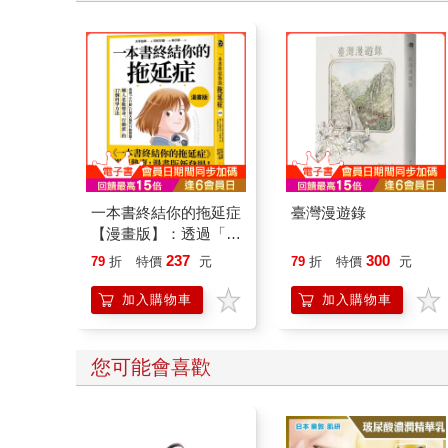
一本書終結你的拖延症
臺灣漫遊錄
【漫畫版】：透過「小
行動」打開大腦的行動
237
300
79
折
特價
元
79
折
特價
元
開關，懶人也能變身
「行動派」的37個科
加入購物車
加入購物車
學方法
您可能會喜歡