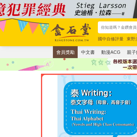
國中自修評量
東野
唯紅花綻放
奧德賽
會員獎勵
中文書
動漫ACG
親子