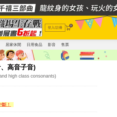
0
登入/註冊
電
居家休閒
日用食品
影音
售票
母音、高音子音)
and high class consonants)
中斷！