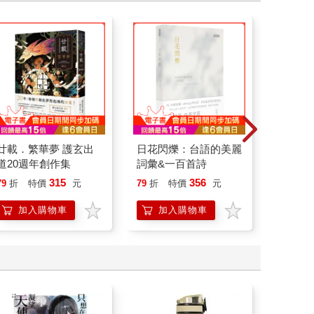
廿載．繁華夢 護玄出
日花閃爍：台語的美麗
請解開故
道20週年創作集
詞彙&一百首詩
315
356
79
折
特價
元
79
折
特價
元
79
折
加入購物車
加入購物車
加