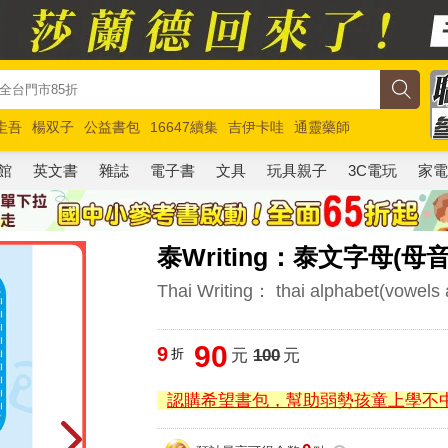
圭吾
楊双子
公益書包
16647續集
吉伊卡哇
通靈藥師
路邊攤新作
馬斯克
玩具總動員5
超慢跑
館
英文書
雜誌
電子書
文具
玩具親子
3C電玩
家
泰Writing：泰文字母(
Thai Writing： thai alphabet(vowels 
90
9
折
元
100
元
認購希望書包，幫助弱勢孩童上學不