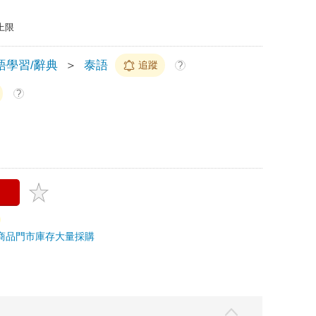
上限
語學習/辭典
＞
泰語
追蹤
?
?
商品
門市庫存
大量採購