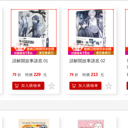
請解開故事謎底 01
請解開故事謎底 02
229
213
79
折
特價
元
79
折
特價
元
加入購物車
加入購物車