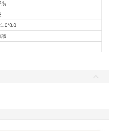
平裝
級
21.0*0.0
適讀