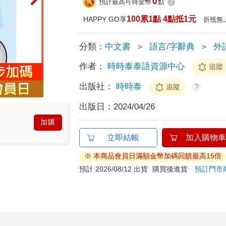
0
預計最高可得金幣
點
?
100累1點 4點抵1元
HAPPY GO享
折抵無
分類：
中文書
＞
語言/字辭典
＞
外
作者：
時時泰泰語資源中心
追蹤
出版社：
時時泰
追蹤
?
出版日：
2024/04/26
加購
立即結帳
加入購物車
※ 本商品會員日滿額金幣加碼回饋最高15倍
預計 2026/08/12 出貨
購買後進貨
預訂門市