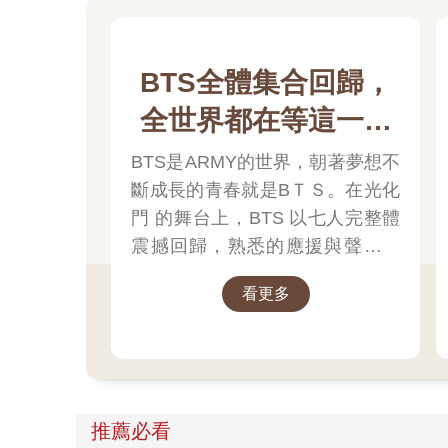
BTS全體集合回歸，
全世界都在等這一刻
💜
BTS是ARMY的世界，朝著夢想不
斷成長的青春就是BＴＳ。在光化
門 的舞台上，BTS 以七人完整體
震撼回歸，熟悉的應援與聲音再
次點燃全場。這不只是一次演
看更多
出，而是一段橫跨十年的旅程，
再次被喚醒。當音樂再次開始，
你會發現——那些陪你走過的日
子，其實從未離開過。 💜
推薦必看