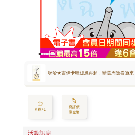
呀哈★吉伊卡哇旋風再起，精選周邊看過來
寫評價
喜歡+1
賺金幣
活動訊息