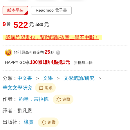
紙本平裝
Readmoo 電子書
522
9
折
元
580
元
認購希望書包，幫助弱勢孩童上學不中斷！
25
預計最高可得金幣
點
?
100累1點 4點抵1元
HAPPY GO享
折抵無上限
分類：
中文書
＞
文學
＞
文學總論/研究
＞
華文文學研究
追蹤
作者：
約翰．吉拉德
追蹤
譯者：
劉凡恩
出版社：
橡實
追蹤