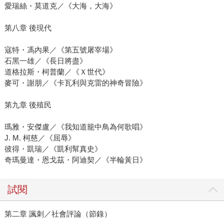
愛瑞絲・莫道克／《大海，大海》
第八章 後現代
寇特・馮內果／《第五號屠宰場》
石黑一雄／《長日將盡》
道格拉斯・柯普蘭／《Ｘ世代》
麥可・謝朋／《卡瓦利與克雷的神奇冒險》
第九章 後殖民
瑪雅・安傑盧／《我知道籠中鳥為何歌唱》
J. M. 柯慈／《屈辱》
彼得・凱瑞／《凱利幫真史》
奇瑪曼達・恩戈茲・阿迪契／《半輪黃日》
試閱
第二章 諷刺／社會評論（節錄）