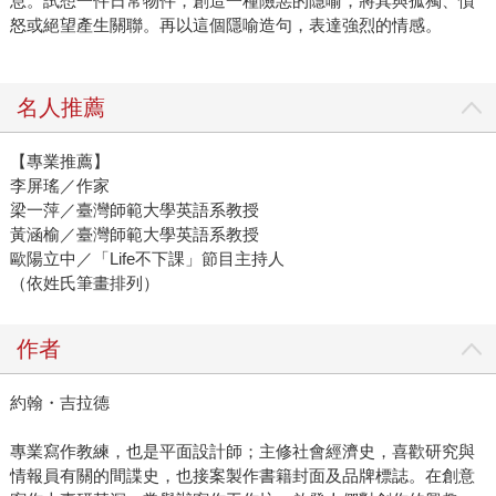
息。試想一件日常物件，創造一種險惡的隱喻，將其與孤獨、憤
怒或絕望產生關聯。再以這個隱喻造句，表達強烈的情感。
名人推薦
【專業推薦】
李屏瑤／作家
梁一萍／臺灣師範大學英語系教授
黃涵榆／臺灣師範大學英語系教授
歐陽立中／「Life不下課」節目主持人
（依姓氏筆畫排列）
作者
約翰・吉拉德
專業寫作教練，也是平面設計師；主修社會經濟史，喜歡研究與
情報員有關的間諜史，也接案製作書籍封面及品牌標誌。在創意