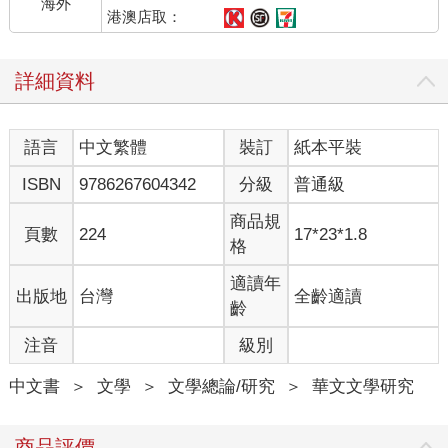
海外
港澳店取：
奧斯丁的六部小說都以英國社會的權貴階級為主，探討當時社會
規則和習俗底下的人性面相。她的故事核心是女性憑藉婚姻取得
詳細資料
經濟保障與社會地位，而儘管限制重重，愛情卻又總能在生活中
萌芽。她的文字充滿機智與諷刺。第一部小說《理性與感性》
（Sense and Sensibility, 1811），標題是對此前「感性小說類」
語言
中文繁體
裝訂
紙本平裝
的俏皮致意；這類小說總是藉著情節與角色堆疊情緒。奧斯丁戲
仿這種手法，同時也描繪人類經驗的現實面。
ISBN
9786267604342
分級
普通級
奧斯丁的情節往往由假象和誤解帶引。隨著情節發展，主要人物
商品規
頁數
224
17*23*1.8
的真正面貌逐步顯現。對話帶出人物的陰暗面，或人物歡愉的對
格
話藏著更陰暗的一面。真正的情感常透過信件揭露，就像達西先
生寫給伊莉莎白那封的坦誠和真心。這也是《勸導》
適讀年
出版地
台灣
全齡適讀
（Persuasion, 1817）結局的關鍵。溫沃斯坐在酒吧提筆給安，安
齡
也來到這裡，溫沃斯無意間聽到她向朋友透露她對愛的看法。溫
注音
級別
沃斯信中的詩句優美而有力：「您穿透了我的靈魂。我既感痛
苦，又充滿希望⋯⋯我從來只愛您，沒有別人。」奧斯丁顯示，
中文書
＞
文學
＞
文學總論/研究
＞
華文文學研究
階級意識和社會規矩儘管能抑制情緒，真實感情仍將自行迸發：
「極少，完整的真相極少被任何人揭露；某事沒有多少被遮掩，
或被誤會，極少發生；但即便那樣，儘管像此時，舉止遭到誤
商品評價