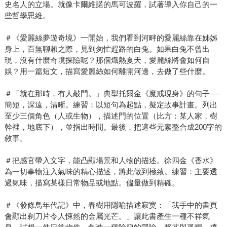
史名人的立場。就像卡爾維諾的馬可波羅，試著導入你自己的一
些哲學思維。
＃《愛麗絲夢遊奇境》一開始，我們看到河畔的愛麗絲靠在姊姊
身上，百無聊賴之際，見到匆忙趕路的白兔。如果白兔不曾出
現，沒有什麼奇境探險呢？那個熾熱夏天，愛麗絲將會如何自
娛？用一篇短文，描寫愛麗絲如何離開河邊，去做了些什麼。
＃「就在那時，有人敲門。」典型托爾金《魔戒現身》的句子──
簡短，深遠，清晰。練習：以短句為起點，擬定故事計畫。列出
至少三個角色（人或生物），描述門的位置（比方：某人家，樹
幹裡，地底下），並指出時間。最後，把這些元素整合成200字的
敘事。
＃把感官帶入文字，能凸顯場景和人物的描述。徐四金《香水》
為一切事物注入氣味的精心描述，將此做到極致。練習：主要透
過氣味，描寫某樣日常物品或地點。儘量做到精確。
＃《發條鳥年代記》中，春樹用隱喻描述寂寞：「我手中的書頁
會顯出剃刀片令人悚然的金屬光芒。」讓此書產生一種不祥氣