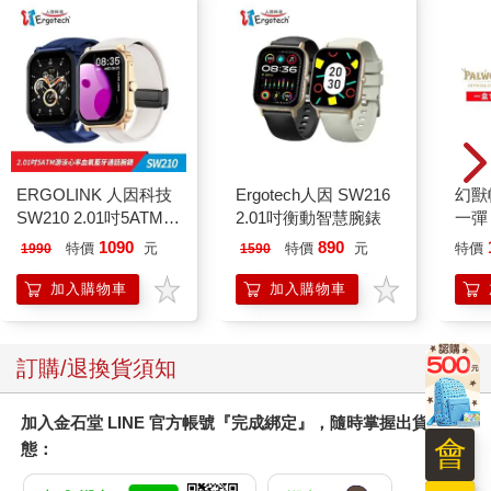
昆德拉不斷實驗其寫作風格。在《生命中不能承受之輕》
（1984）這部巔峰之作的開頭，他思索著尼采的「永恆回歸」──
該理論概念如是：若一切所為終將重複，則我們每個行動都將重
擊自身。他再思及這股沉重與生活之輕的對立：時間如斯過去，
並未受到後果之重。然後他向我們介紹托馬斯，他「經年不斷想
起」的人物。作者／主角的深思，發展出一則虛擬情節。起始三
頁間，昆德拉帶我們從他自己的哲學思辨，走入一對捷克伴侶的
ERGOLINK 人因科技
Ergotech人因 SW216
幻獸
故事中。他混合運用各種寫作元素，從短文到自傳到夢境敘事。
SW210 2.01吋5ATM游
2.01吋衡動智慧腕錶
一彈 
對他而言，探索人類存在乃一切之始。而在角色建構及正式敘述
泳心率血氧藍牙通話腕
Pal
1090
890
特價
元
特價
元
特價
1990
1590
之上，他出入種種敘事風格，不斷進行實驗。
錶
盒）
加入購物車
加入購物車
昆德拉的父親是位音樂學者，對於音樂理論的認識，深深影響他
的寫作。小說《玩笑》（The Joke, 1967）讓他站上國際舞台，
也使他成為1968年布拉格之春的重要人物。1975年遭流放至法
訂購/退換貨須知
國，許多偉大作品便寫成於他位於巴黎蒙帕納斯
（Montparnasse）閣樓公寓的小寫作間：一張小書桌，一台老舊
加入金石堂 LINE 官方帳號『完成綁定』，隨時掌握出貨動
的打字機，周遭書架盡是哲學與音樂理論的書籍。
會
態：
昆德拉運用音樂上的複調來編織小說。如此，各種統一的元素得