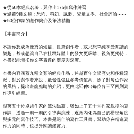
★從50本經典名著，延伸出175個寫作練習
★涵蓋9種文類：恐怖、科幻、諷刺、兒童文學、社會評論⋯⋯
★50位作家的創作簡介及筆法精髓
【本書簡介】
不論你想成為優秀的短篇、長篇創作者，或只想單純享受閱讀的
樂趣，甚或想讓自己在社群媒體上的發文更吸睛、視角更獨特，
本書都能開拓你文字表達的廣度與深度。
本書內容涵蓋九種文類的經典作品，跨越百年文學歷史和多種流
派，對於寫作者來說，啟發性強且參考價值高。除了對每位作家
的風格，提出畫龍點睛的介紹，更由此延伸出每位各三至四則寫
作導引練習。
跟著五十位卓越作家的筆法臨摹，猶如上了五十堂作家親授的寫
作課，透過一則一則的引導與演練，逐漸內化為自己的構思角度
與多元的寫作技巧。本書是絕佳的寫作工具書，幫助你在精進寫
作力的同時，也提升閱讀鑑賞力。