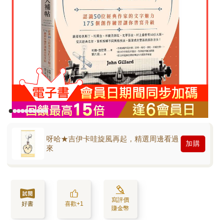
呀哈★吉伊卡哇旋風再起，精選周邊看過
加購
來
寫評價
好書
喜歡+1
賺金幣