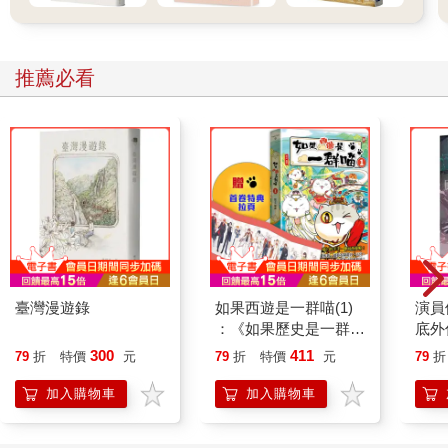
練習：寫些嘲弄諷刺的文字，來反映當今的社會習俗。不妨從某
人表達想法、或幾人交談的角度出發。
推薦必看
練習29｜自由間接引語（free indirect speech）
奧斯丁發展出自由間接引語技巧，透過第三人稱敘事，描繪人物
的思想言談。這讓讀者直探人物內心，也保留了結構的流暢，與
全知敘事者的觀察。《傲慢與偏見》即透過這個技巧，使讀者窺
見賓利先生的想法：
「⋯⋯每個人對他都十分關注仁慈，沒有客套做作，他很快便覺
得與大家毫無隔閡；至於班奈特小姐，更是他見過最美麗的天
使。」
臺灣漫遊錄
如果西遊是一群喵(1)
演員
練習：寫些自由間接引語，也許幾個簡短的例子，或一段較長的
：《如果歷史是一群
底外
敘述。先用標準的、第三人稱的敘事者來介紹某個角色，再讓這
喵》作者最新力作，附
300
411
79
折
特價
元
79
折
特價
元
79
折
位敘事者呈現該角色的內心世界。
【首卷特典】拉頁
加入購物車
加入購物車
（略）