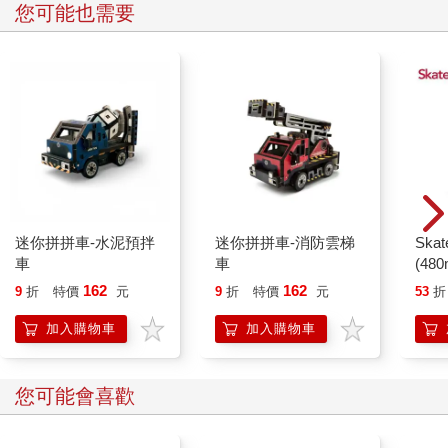
您可能也需要
米蘭．昆德拉（Milan KUNDERA）
生於：1929年4月1日
死於：2023年7月11日
國籍：捷克──法國
主要著作：《生命中不能承受之輕》（The Unbearable Lightness
of Being）
如之前的卡夫卡（見44頁），昆德拉用鬧劇及荒誕，處理人類存
在的普世課題。音樂理論在其間扮演重要角色，對位法和多重複
迷你拼拼車-水泥預拌
迷你拼拼車-消防雲梯
Ska
音（聲響及語音的連結）有著充分的發揮。
車
車
(48
162
162
在《生命中不能承受之輕》中，昆德拉不斷以「媚俗」（kitsch）
9
折
特價
元
9
折
特價
元
53
折
與「狗屎」（shit）二詞，呈現極權主義政權的荒謬與人類對「狗
加入購物車
加入購物車
屎」的普遍否認──認為一切應當完美、淨化。這種烏托邦的理
想，不容許世上那不容否定的存在──狗屎，從而使我們跟土壤、
地球及一切生命起源的宇宙脫離。如前輩卡夫卡，昆德拉藉荒誕
您可能會喜歡
投射出深層的哲學思維。看似粗獷平庸的字眼，實則深具分量。
存在此一普世主題