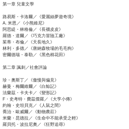
第一章 兒童文學
路易斯・卡洛爾／《愛麗絲夢遊奇境》
A. 米恩／《小熊維尼》
阿思緹・林格倫／《長襪皮皮》
羅德・道爾／《巧克力冒險工廠》
茱蒂・布倫／《天長地久》
林利・多德／《唐納森牧場的毛毛狗》
密爾德瑞・泰勒／《黑色棉花田》
第二章 諷刺／社會評論
珍・奧斯丁／《傲慢與偏見》
赫曼・梅爾維爾／《白鯨記》
法蘭茲・卡夫卡／《變形記》
F・史考特・費茲傑羅／《大亨小傳》
約翰・史坦貝克／《人鼠之間》
喬治・歐威爾／《動物農莊》
米蘭・昆德拉／《生命中不能承受之輕》
羅貝托・波拉尼奧／《狂野追尋》