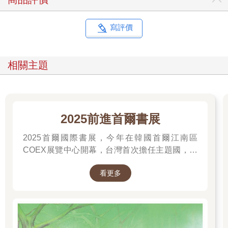
解，情感卻不曾」《艾瑪》（Emma, 1815）。
一項被世人公認的真理
寫評價
奧斯丁常採用被動語態，這在現代文學頗不受到認可。她是以此
表達人物對當時社會習俗的遵從。《傲慢與偏見》的開場白就是
相關主題
很好的例子：「但凡有錢的單身男子必定想要娶妻，這是一項被
世人公認的真理。」小說接下來可見，人物性格消極地引出其
言，例如談自己在社會被賦予的位階：「我的情感並未被想感動
他們的企圖所膨脹。我的情緒或許可被稱作怨恨。我的好意見一
旦失去，就被永遠地遺失了。」
2025前進首爾書展
2025首爾國際書展，今年在韓國首爾江南區
每部小說中，人物及彼此的互動推展著情節。主人翁們的內在面
臨挑戰，歷經巨大變化。奧斯丁以社會習俗成見開場，讓筆下人
COEX展覽中心開幕，台灣首次擔任主題國，有
物來打破它。《傲慢與偏見》前面，我們了解到跳舞被視為有助
二十多位跨領域台灣作家前往參展，一起來回顧
戀愛，換言之，就是找個追求者。這就是評斷愛情的方式：「喜
看更多
他們的作品，並共享參展喜悅。
歡跳舞是談情說愛的可靠前提。」小說尾聲，伊莉莎白看透自己
曾有的一切傲慢與偏見，真正愛上了達西先生：「現在別把我當
作想戲弄你的優雅淑女，而是向你吐露真心話的理性生物。」她
看穿了批判能遮蔽我們真正的自我與感情，人類的一樁普世體
會：「直到此刻我才認識自己。」