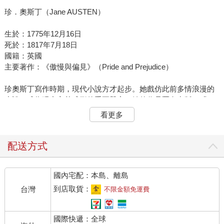
珍．奧斯丁（Jane AUSTEN）
生於：1775年12月16日
死於：1817年7月18日
國籍：英國
主要著作：《傲慢與偏見》（Pride and Prejudice）
珍奧斯丁寫作時期，現代小說方才起步。她戲仿此前多情浪漫的
小說，成為現實主義成形的重要聲音。她的作品匿名出版，「一
位女士所著」取代了她的名字。
看更多
奧斯丁用節奏來反映情緒。《傲慢與偏見》（1813）中，達西先
生求婚的步調見於句子長度：「我的掙扎只是徒勞無功，我無法
配送方式
抑制我的感情。您必須允許我告訴您，我是如何地景仰愛慕
您。」偏見超越了他的溫柔，一個以子句構成的長句反映出這
國內宅配：本島、離島
點：「他眼中家庭背景為她帶來的卑下──身分不夠──使他的情
感總是受到批判壓抑，同時卻又懷著一股似乎是折磨帶來的暖
到店取貨：
台灣
不限金額免運費
意⋯⋯」
國際快遞：全球
機智與諷刺