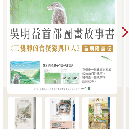
「我討厭聽你口中的所有女性好像都是淑女，而非理性生物。我
們全都不想一輩子平靜無波。」── 珍．奧斯丁，《勸導》
【和珍．奧斯丁學寫作】延伸的三個練習
練習28｜諷刺
奧斯丁的作品基調往往充滿諷刺，她善用自己銳利的機智，戲仿
社會習俗與角色類型。《傲慢與偏見》中，伊莉莎白以嘲諷、機
敏的輕蔑，表達自己對達西與整體男性的偏見：「嘲笑一名男子
的同時，你也總會發現一些趣味。」諷刺的展開，往往是先提出
某種觀念，再用尖利的評論推翻它。伊莉莎白先說自己嘲笑男
人，言下之意是交談中不見趣味，只有虛偽；隨即又說偶爾還是
有所發現，算是稱讚，也可說是諷刺。在一次伊莉莎白與父親的
簡短對話中，嘲諷與幽默就被拿來傳達父親的想法個性，以及母
親：「你可面臨一個不愉快的抉擇了，伊莉莎白：今天起，你與
雙親之一必將形同陌路。如果你不嫁給柯林斯先生，你母親絕對
不要再見到你；如果你嫁了，我就不再見你。」