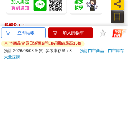
員
以同步貫穿小說，宛如交織著諸多概念、線索、敘事語、夢境及
現實序列的掛毯，產生一種美麗的、對根本主題的持續叩問。時
日
間感，則透過章節的長度與安排形成。
提醒您！！
關鍵詞
金石堂及銀行均不會請您操作ATM! 如接獲電話要求您前往
立即結帳
加入購物車
ATM提款機，請不要聽從指示，以免受騙上當！
為能扣緊一切，簡潔不可或缺。於是昆德拉每部小說各有不斷重
※ 本商品會員日滿額金幣加碼回饋最高15倍
複的關鍵字，以達到這種緊密度。《笑忘書》（The Book of
退換貨須知：
預計 2026/08/08 出貨
參考庫存量：3
預訂門市商品
門市庫存
Laughter and Forgetting, 1979）的關鍵詞有：忘、笑、天使、利
大量採購
**提醒您，鑑賞期不等於試用期，退回商品須為全新狀態**
托斯特（將感覺化為詞語的能力）（譯注：litost，捷克語）、界
依據「消費者保護法」第19條及行政院消費者保護處公告之
限。有意思的是，昆德拉曾提及，他作品的譯者常出現一個問
「通訊交易解除權合理例外情事適用準則」，以下商品購買
題：為了追求「優雅風格」，而略過了他的重複。昆德拉重實質
後，除商品本身有瑕疵外，將不提供7天的猶豫期：
勝於「風格」。這些關鍵詞無可取代。
易於腐敗、保存期限較短或解約時即將逾期。（如：生
昆德拉的小說都分成七個部分，《賦別曲》（The Farewell Party,
鮮食品）
1976）是唯一例外。而每部小說構成七部的路徑不同，有《生活
依消費者要求所為之客製化給付。（客製化商品）
在他方》（Life Is Elsewhere, 1973）的最後加上第七部，是主角
報紙、期刊或雜誌。（含MOOK、外文雜誌）
死去三年後的最終故事；有《可笑的愛》（Laughable Loves,
經消費者拆封之影音商品或電腦軟體。
1968）的原先十部拿掉三則故事。昆德拉說明：「我受到一種深
非以有形媒介提供之數位內容或一經提供即為完成之線
層、無意識、難以言說的需求驅動，一種我無法迴避的正式原
上服務，經消費者事先同意始提供。（如：電子書、電