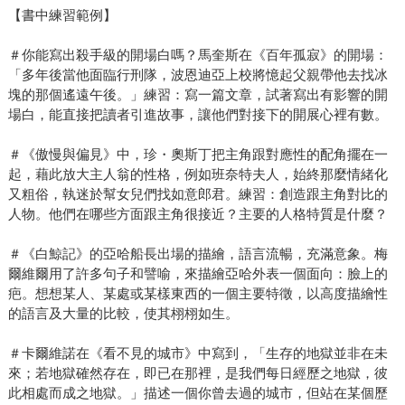
【書中練習範例】
＃你能寫出殺手級的開場白嗎？馬奎斯在《百年孤寂》的開場：
「多年後當他面臨行刑隊，波恩迪亞上校將憶起父親帶他去找冰
塊的那個遙遠午後。」練習：寫一篇文章，試著寫出有影響的開
場白，能直接把讀者引進故事，讓他們對接下的開展心裡有數。
＃《傲慢與偏見》中，珍・奧斯丁把主角跟對應性的配角擺在一
起，藉此放大主人翁的性格，例如班奈特夫人，始終那麼情緒化
又粗俗，執迷於幫女兒們找如意郎君。練習：創造跟主角對比的
人物。他們在哪些方面跟主角很接近？主要的人格特質是什麼？
＃《白鯨記》的亞哈船長出場的描繪，語言流暢，充滿意象。梅
爾維爾用了許多句子和譬喻，來描繪亞哈外表一個面向：臉上的
疤。想想某人、某處或某樣東西的一個主要特徵，以高度描繪性
的語言及大量的比較，使其栩栩如生。
＃卡爾維諾在《看不見的城市》中寫到，「生存的地獄並非在未
來；若地獄確然存在，即已在那裡，是我們每日經歷之地獄，彼
此相處而成之地獄。」描述一個你曾去過的城市，但站在某個歷