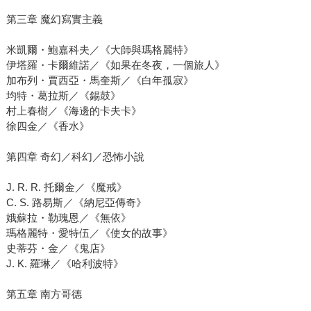
第三章 魔幻寫實主義
米凱爾・鮑嘉科夫／《大師與瑪格麗特》
伊塔羅・卡爾維諾／《如果在冬夜，一個旅人》
加布列・賈西亞・馬奎斯／《白年孤寂》
均特・葛拉斯／《錫鼓》
村上春樹／《海邊的卡夫卡》
徐四金／《香水》
第四章 奇幻／科幻／恐怖小說
J. R. R. 托爾金／《魔戒》
C. S. 路易斯／《納尼亞傳奇》
娥蘇拉・勒瑰恩／《無依》
瑪格麗特・愛特伍／《使女的故事》
史蒂芬・金／《鬼店》
J. K. 羅琳／《哈利波特》
第五章 南方哥德