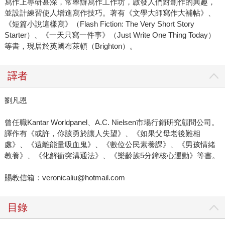
寫作上專研甚深，常舉辦寫作工作坊，啟發人們對創作的興趣，
並設計練習使人增進寫作技巧。著有《文學大師寫作大補帖》、
《短篇小說這樣寫》（Flash Fiction: The Very Short Story
Starter）、《一天只寫一件事》（Just Write One Thing Today）
等書，現居於英國布萊頓（Brighton）。
譯者
劉凡恩
曾任職Kantar Worldpanel、A.C. Nielsen市場行銷研究顧問公司。
譯作有《或許，你該勇於讓人失望》、《如果父母老後難相
處》、《遠離能量吸血鬼》、《數位公民素養課》、《男孩情緒
教養》、《化解衝突溝通法》、《樂齡族5分鐘核心運動》等書。
賜教信箱：veronicaliu@hotmail.com
目錄