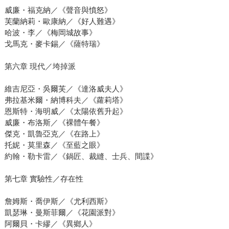
威廉・福克納／《聲音與憤怒》
芙蘭納莉・歐康納／《好人難遇》
哈波・李／《梅岡城故事》
戈馬克・麥卡錫／《薩特瑞》
第六章 現代／垮掉派
維吉尼亞・吳爾芙／《達洛威夫人》
弗拉基米爾・納博科夫／《蘿莉塔》
恩斯特・海明威／《太陽依舊升起》
威廉・布洛斯／《裸體午餐》
傑克・凱魯亞克／《在路上》
托妮・莫里森／《至藍之眼》
約翰・勒卡雷／《鍋匠、裁縫、士兵、間諜》
第七章 實驗性／存在性
詹姆斯・喬伊斯／《尤利西斯》
凱瑟琳・曼斯菲爾／《花園派對》
阿爾貝・卡繆／《異鄉人》