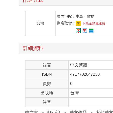
國內宅配：本島、離島
到店取貨：
台灣
不限金額免運費
詳細資料
語言
中文繁體
ISBN
4717702047238
頁數
0
出版地
台灣
注音
中文書
＞
輕小說
＞
華文作品
＞
其他華