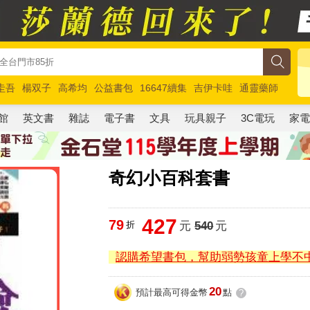
圭吾
楊双子
高希均
公益書包
16647續集
吉伊卡哇
通靈藥師
路邊攤新作
馬斯克
玩具總動員5
超慢跑
館
英文書
雜誌
電子書
文具
玩具親子
3C電玩
家
奇幻小百科套書
427
79
折
元
540
元
認購希望書包，幫助弱勢孩童上學不
20
預計最高可得金幣
點
?