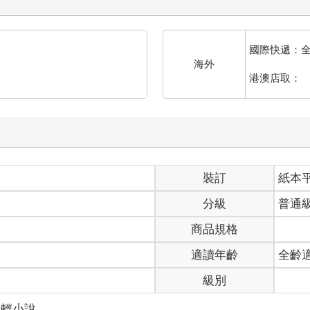
國際快遞：
海外
港澳店取：
裝訂
紙本
分級
普通
商品規格
適讀年齡
全齡
級別
文輕小說