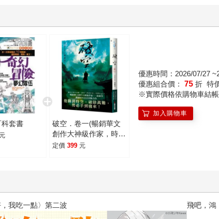
優惠時間：2026/07/27 ~20
優惠組合價：
75
折
特
※實際價格依購物車結帳
加入購物車
百科套書
破空．卷一(暢銷華文
創作大神級作家，時空
元
跳躍玄幻冒險力作)
定價
399
元
飛吧，鴻！：母親、我與中國（暢