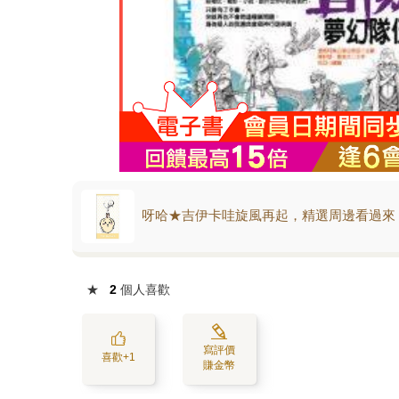
呀哈★吉伊卡哇旋風再起，精選周邊看過來
★
2
個人喜歡
寫評價
喜歡+1
賺金幣