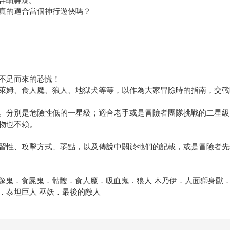
真的適合當個神行遊俠嗎？
不足而來的恐慌！
萊姆、食人魔、狼人、地獄犬等等，以作為大家冒險時的指南，交戰
。分別是危險性低的一星級；適合老手或是冒險者團隊挑戰的二星級
物也不賴。
習性、攻擊方式、弱點，以及傳說中關於牠們的記載，或是冒險者先
石像鬼．食屍鬼．骷髏．食人魔．吸血鬼．狼人 木乃伊．人面獅身獸
．泰坦巨人 巫妖．最後的敵人