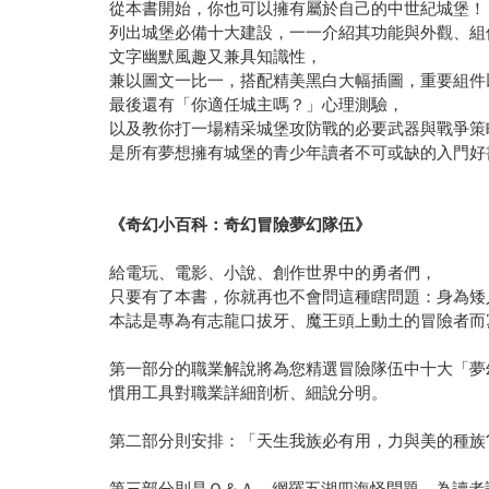
從本書開始，你也可以擁有屬於自己的中世紀城堡！
列出城堡必備十大建設，一一介紹其功能與外觀、組
文字幽默風趣又兼具知識性，
兼以圖文一比一，搭配精美黑白大幅插圖，重要組件
最後還有「你適任城主嗎？」心理測驗，
以及教你打一場精采城堡攻防戰的必要武器與戰爭策
是所有夢想擁有城堡的青少年讀者不可或缺的入門好
《奇幻小百科：奇幻冒險夢幻隊伍》
給電玩、電影、小說、創作世界中的勇者們，
只要有了本書，你就再也不會問這種瞎問題：身為矮
本誌是專為有志龍口拔牙、魔王頭上動土的冒險者而
第一部分的職業解說將為您精選冒險隊伍中十大「夢
慣用工具對職業詳細剖析、細說分明。
第二部分則安排：「天生我族必有用，力與美的種族
第三部分則是Ｑ＆Ａ，網羅五湖四海怪問題，為讀者