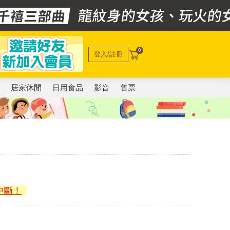
0
登入/註冊
電
居家休閒
日用食品
影音
售票
中斷！