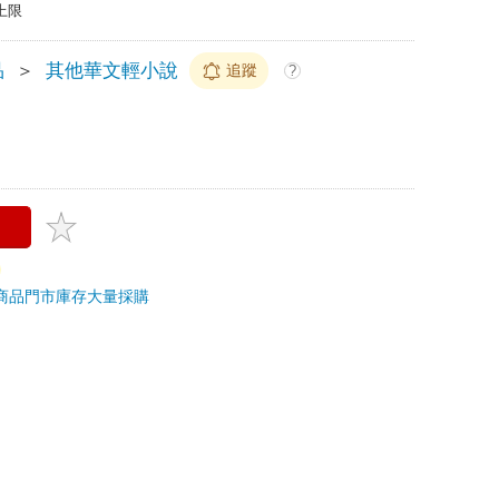
上限
品
＞
其他華文輕小說
追蹤
?
商品
門市庫存
大量採購