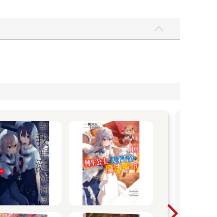
2
買
《
【期
20