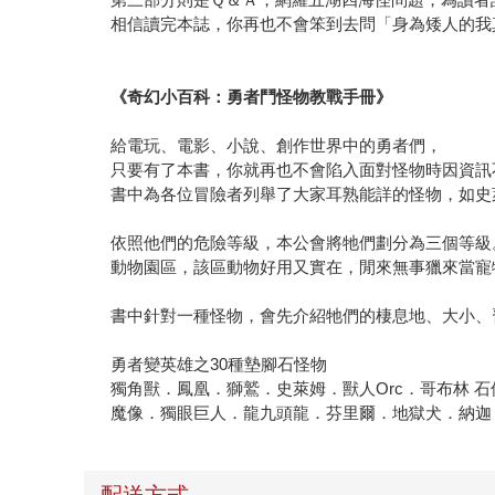
相信讀完本誌，你再也不會笨到去問「身為矮人的我
《奇幻小百科：勇者鬥怪物教戰手冊》
給電玩、電影、小說、創作世界中的勇者們，
只要有了本書，你就再也不會陷入面對怪物時因資訊
書中為各位冒險者列舉了大家耳熟能詳的怪物，如史
依照他們的危險等級，本公會將牠們劃分為三個等級
動物園區，該區動物好用又實在，閒來無事獵來當寵
書中針對一種怪物，會先介紹牠們的棲息地、大小、
勇者變英雄之30種墊腳石怪物
獨角獸．鳳凰．獅鷲．史萊姆．獸人Orc．哥布林 
魔像．獨眼巨人．龍九頭龍．芬里爾．地獄犬．納迦
配送方式