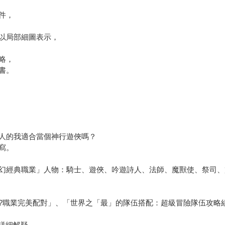
件，
以局部細圖表示，
略，
書。
人的我適合當個神行遊俠嗎？
寫。
幻經典職業」人物：騎士、遊俠、吟遊詩人、法師、魔獸使、祭司、
?職業完美配對」、「世界之「最」的隊伍搭配：超級冒險隊伍攻略
詳細解疑。