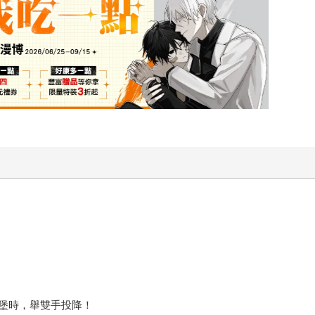
圖
堡時，舉雙手投降！