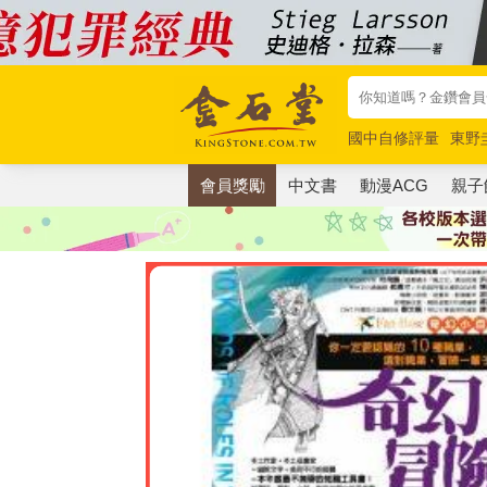
國中自修評量
東野
唯紅花綻放
奧德賽
會員獎勵
中文書
動漫ACG
親子