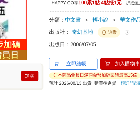
100累1點 4點抵1元
HAPPY GO享
折抵無
分類：
中文書
＞
輕小說
＞
華文作
出版社：
奇幻基地
追蹤
?
出版日：
2006/07/05
立即結帳
加入購物車
※ 本商品會員日滿額金幣加碼回饋最高15倍
加購
預計 2026/08/13 出貨
購買後進貨
預訂門市