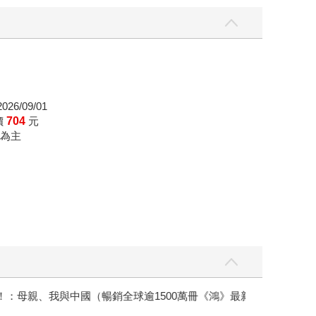
26/09/01
價
704
元
為主
銷全球逾1500萬冊《鴻》最新系列作）
原本只是跟全校
的存在（１）