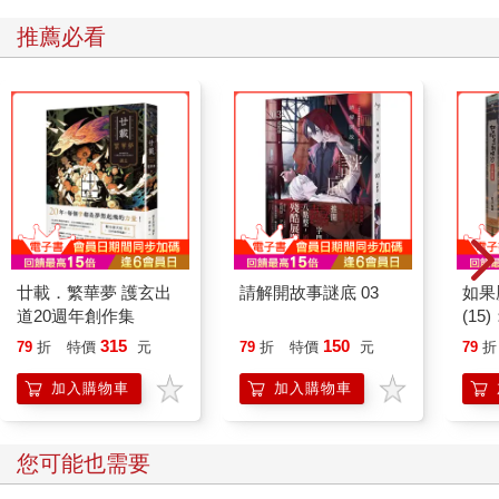
推薦必看
廿載．繁華夢 護玄出
請解開故事謎底 03
如果
道20週年創作集
(1
貓漫
315
150
79
折
特價
元
79
折
特價
元
79
折
加入購物車
加入購物車
您可能也需要