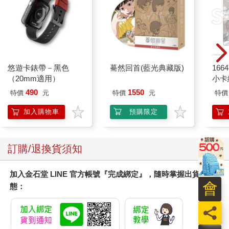
悠遊卡錶帶－黑色
驀然回首(藍光典藏版)
1664
（20mm適用）
小卡
490
1550
特價
元
特價
元
特價
加入購物車
預購限定
訂購/退換貨須知
加入金石堂 LINE 官方帳號『完成綁定』，隨時掌握出貨動
會
態：
員