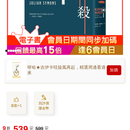
呀哈★吉伊卡哇旋風再起，精選周邊看過
加購
來
寫評價
喜歡+1
賺金幣
539
9
折
元
599
元