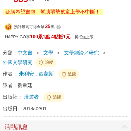
認購希望書包，幫助弱勢孩童上學不中斷！
25
預計最高可得金幣
點
?
100累1點 4點抵1元
HAPPY GO享
折抵無上限
分類：
中文書
＞
文學
＞
文學總論／研究
＞
外國文學研究
追蹤
作者：
朱利安．西蒙斯
追蹤
譯者：
劉韋廷
出版社：
漫遊者
追蹤
出版日：
2018/02/01
活動訊息