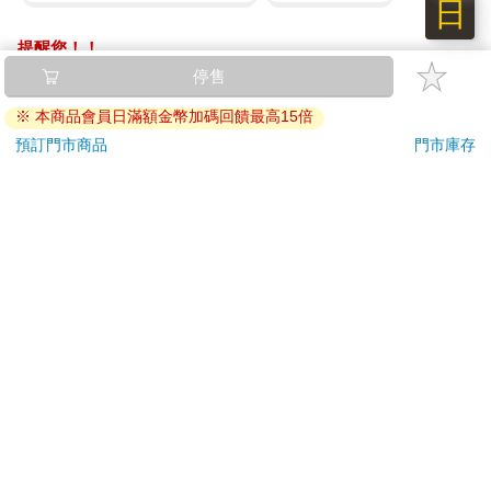
日
提醒您！！
金石堂及銀行均不會請您操作ATM! 如接獲電話要求您前往
停售
ATM提款機，請不要聽從指示，以免受騙上當！
※ 本商品會員日滿額金幣加碼回饋最高15倍
退換貨須知：
預訂門市商品
門市庫存
**提醒您，鑑賞期不等於試用期，退回商品須為全新狀態**
依據「消費者保護法」第19條及行政院消費者保護處公告之
「通訊交易解除權合理例外情事適用準則」，以下商品購買
後，除商品本身有瑕疵外，將不提供7天的猶豫期：
易於腐敗、保存期限較短或解約時即將逾期。（如：生
鮮食品）
依消費者要求所為之客製化給付。（客製化商品）
報紙、期刊或雜誌。（含MOOK、外文雜誌）
經消費者拆封之影音商品或電腦軟體。
非以有形媒介提供之數位內容或一經提供即為完成之線
上服務，經消費者事先同意始提供。（如：電子書、電
子雜誌、下載版軟體、虛擬商品…等）
已拆封之個人衛生用品。（如：內衣褲、刮鬍刀、除毛