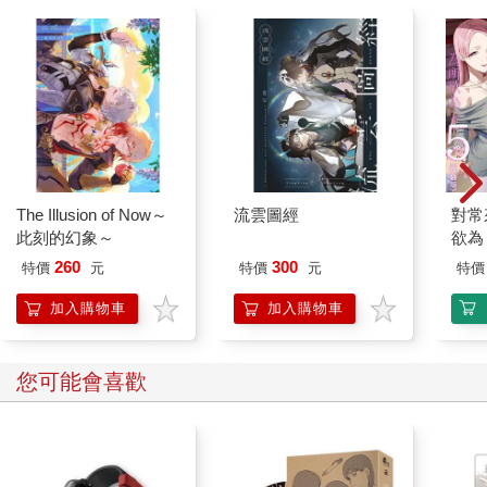
The Illusion of Now～
流雲圖經
對常
此刻的幻象～
欲為 
260
300
特價
元
特價
元
特價
加入購物車
加入購物車
您可能會喜歡