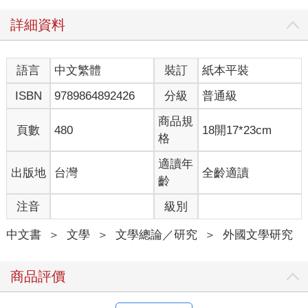
詳細資料
語言
中文繁體
裝訂
紙本平裝
ISBN
9789864892426
分級
普通級
商品規
頁數
480
18開17*23cm
格
適讀年
出版地
台灣
全齡適讀
齡
注音
級別
中文書
＞
文學
＞
文學總論／研究
＞
外國文學研究
商品評價