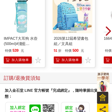
IMPACT大耳狗 水壺
2026第12屆希望書包
166
(500ml)#淺藍
組／文具組
IMCMB01LB
539
500
特價
元
51
折
特價
元
特價
加入購物車
加入購物車
訂購/退換貨須知
加入金石堂 LINE 官方帳號『完成綁定』，隨時掌握出貨動
會
態：
員