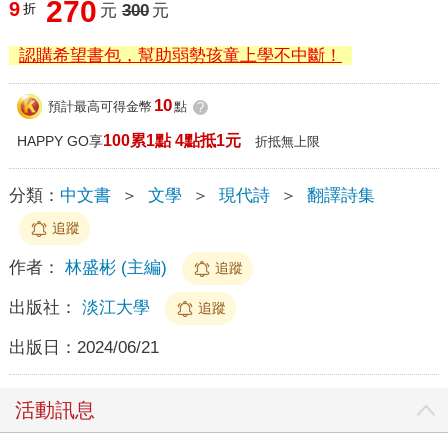
270
9
折
元
300
元
認購希望書包，幫助弱勢孩童上學不中斷！
10
預計最高可得金幣
點
?
100累1點 4點抵1元
HAPPY GO享
折抵無上限
分類：
中文書
＞
文學
＞
現代詩
＞
翻譯詩集
追蹤
作者：
林盛彬 (主編)
追蹤
出版社：
淡江大學
追蹤
出版日：
2024/06/21
活動訊息