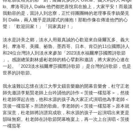
lo、摩洛哥詩人 Dalila 他們都把喜悅寫在臉上，大家平安！而最讓
我動容的是，當詩人到忠寮，正忙得團團轉的老理事長李鎮榮見
到 Dalila，兩人幾乎是跳躍式的擁抱！那動作像在傳達他們的心
聲：「歡迎回家！」「回家真好！」
淡水是詩美之鄉，淡水人用最真誠的心歡迎來自薩爾瓦多、義大
利、摩洛哥、美國、祕魯、墨西哥、日本、肯亞的11位國際詩人
和24位台灣詩人到淡水來參加「2023淡水福爾摩莎國際詩歌節
」。感謝總策劃林盛彬老師的精心擘劃和邀請，將大家的心連在
一起。「2023淡水福爾摩莎國際詩歌節 」是台灣的詩歌節，也是
世界的詩歌節。
我永遠難以忘懷在淡江大學文錙音樂廳的開幕音樂會，杜守正老
師先邀請李魁賢老師上台吟誦他的詩作＜茨後一欉茄苳＞，然後
杜老師彈起吉他，他和水源的孩子為大家正式演唱他為李老師＜
茨後一欉茄苳＞所譜的歌曲。李老師的＜茨後一欉茄苳＞原本就
富深意，杜老師將詩譜寫成歌，和水源的孩子一起演唱出來更是
韻味無窮。杜老師在詩歌節閉幕晚宴上，再一次上台演唱＜茨後
一欉茄苳