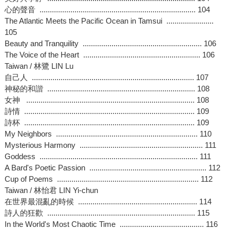
心的聲音 ............................................................................ 104
The Atlantic Meets the Pacific Ocean in Tamsui .......................
105
Beauty and Tranquility .......................................................... 106
The Voice of the Heart ......................................................... 106
Taiwan / 林鷺 LIN Lu
自己人 ............................................................................... 107
神秘的和諧 ........................................................................ 108
女神 .................................................................................. 108
詩情 ................................................................................... 109
詩杯 ................................................................................... 109
My Neighbors ..................................................................... 110
Mysterious Harmony ............................................................ 111
Goddess ............................................................................. 111
A Bard's Poetic Passion ......................................................... 112
Cup of Poems ..................................................................... 112
Taiwan / 林怡君 LIN Yi-chun
在世界最混亂的時候 .......................................................... 114
詩人的狂歡 ........................................................................ 115
In the World's Most Chaotic Time ......................................... 116