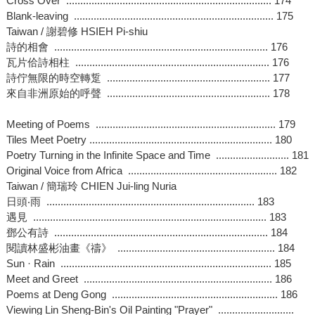
Cross Over ......................................................................... 174
Blank-leaving ....................................................................... 175
Taiwan / 謝碧修 HSIEH Pi-shiu
詩的相會 ............................................................................ 176
瓦片佮詩相柱 ..................................................................... 176
詩佇無限的時空轉踅 .......................................................... 177
來自非洲原始的呼聲 .......................................................... 178
Meeting of Poems ................................................................ 179
Tiles Meet Poetry ................................................................. 180
Poetry Turning in the Infinite Space and Time .......................... 181
Original Voice from Africa ..................................................... 182
Taiwan / 簡瑞玲 CHIEN Jui-ling Nuria
日頭‧雨 .......................................................................... 183
遇見 ................................................................................... 183
鄧公有詩 ............................................................................ 184
閱讀林盛彬油畫《禱》 ........................................................ 184
Sun · Rain ........................................................................... 185
Meet and Greet ................................................................... 186
Poems at Deng Gong ........................................................... 186
Viewing Lin Sheng-Bin's Oil Painting "Prayer" ...........................