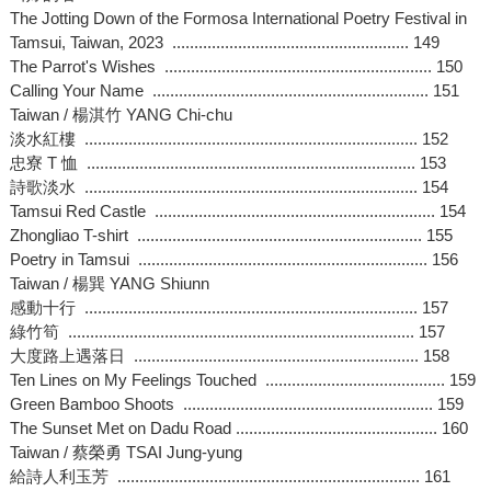
The Jotting Down of the Formosa International Poetry Festival in
Tamsui, Taiwan, 2023 ...................................................... 149
The Parrot's Wishes ............................................................. 150
Calling Your Name ............................................................... 151
Taiwan / 楊淇竹 YANG Chi-chu
淡水紅樓 ............................................................................ 152
忠寮 T 恤 ........................................................................... 153
詩歌淡水 ............................................................................ 154
Tamsui Red Castle ................................................................ 154
Zhongliao T-shirt ................................................................. 155
Poetry in Tamsui .................................................................. 156
Taiwan / 楊巽 YANG Shiunn
感動十行 ............................................................................ 157
綠竹筍 ............................................................................... 157
大度路上遇落日 ................................................................. 158
Ten Lines on My Feelings Touched ......................................... 159
Green Bamboo Shoots ......................................................... 159
The Sunset Met on Dadu Road .............................................. 160
Taiwan / 蔡榮勇 TSAI Jung-yung
給詩人利玉芳 ..................................................................... 161