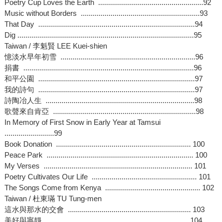
Poetry Cup Loves the Earth .....................................................92
Music without Borders ............................................................93
That Day ...............................................................................94
Dig .........................................................................................95
Taiwan / 李魁賢 LEE Kuei-shien
憶淡水早年初雪 ....................................................................96
捐書 ......................................................................................96
和平公園 ...............................................................................97
我的詩句 ...............................................................................97
詩陶冶人生 ...........................................................................98
歌聲來自肯亞 ........................................................................98
In Memory of First Snow in Early Year at Tamsui
.........................99
Book Donation .................................................................... 100
Peace Park .......................................................................... 100
My Verses ........................................................................... 101
Poetry Cultivates Our Life ..................................................... 101
The Songs Come from Kenya ................................................ 102
Taiwan / 杜東璊 TU Tung-men
這水與那水的交會 .............................................................. 103
美好與寧靜 ........................................................................ 104