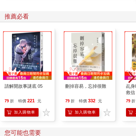
推薦必看
請解開故事謎底 05
刪掉容易，忘掉很難
乩身
救信
221
332
79
折
特價
元
79
折
特價
元
79
折
加入購物車
加入購物車
您可能也需要