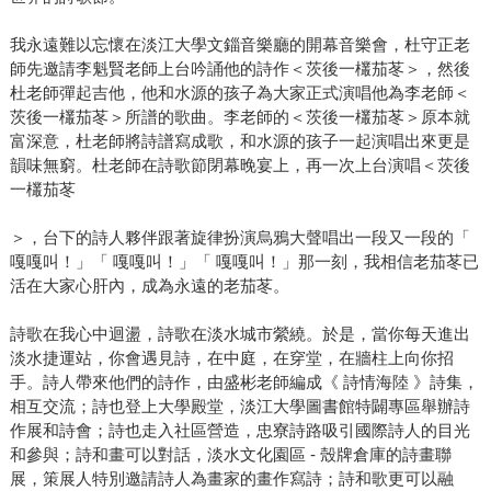
我永遠難以忘懷在淡江大學文錙音樂廳的開幕音樂會，杜守正老
師先邀請李魁賢老師上台吟誦他的詩作＜茨後一欉茄苳＞，然後
杜老師彈起吉他，他和水源的孩子為大家正式演唱他為李老師＜
茨後一欉茄苳＞所譜的歌曲。李老師的＜茨後一欉茄苳＞原本就
富深意，杜老師將詩譜寫成歌，和水源的孩子一起演唱出來更是
韻味無窮。杜老師在詩歌節閉幕晚宴上，再一次上台演唱＜茨後
一欉茄苳
＞，台下的詩人夥伴跟著旋律扮演烏鴉大聲唱出一段又一段的「
嘎嘎叫！」「 嘎嘎叫！」「 嘎嘎叫！」那一刻，我相信老茄苳已
活在大家心肝內，成為永遠的老茄苳。
詩歌在我心中迴盪，詩歌在淡水城市縈繞。於是，當你每天進出
淡水捷運站，你會遇見詩，在中庭，在穿堂，在牆柱上向你招
手。詩人帶來他們的詩作，由盛彬老師編成《 詩情海陸 》詩集，
相互交流；詩也登上大學殿堂，淡江大學圖書館特闢專區舉辦詩
作展和詩會；詩也走入社區營造，忠寮詩路吸引國際詩人的目光
和參與；詩和畫可以對話，淡水文化園區 - 殼牌倉庫的詩畫聯
展，策展人特別邀請詩人為畫家的畫作寫詩；詩和歌更可以融