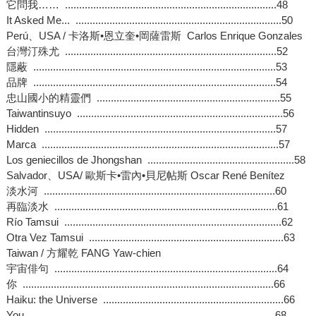
它問我…… ...........................................................................48
It Asked Me... .........................................................................50
Perú、USA / 卡洛斯•恩立奎•岡薩雷斯 Carlos Enrique Gonzales
台灣汀殊尤 ...........................................................................52
隱蔽 ......................................................................................53
品牌 ......................................................................................54
忠山國小的精靈們 .................................................................55
Taiwantinsuyo .........................................................................56
Hidden ..................................................................................57
Marca ....................................................................................57
Los geniecillos de Jhongshan ....................................................58
Salvador、USA/ 歐斯卡•雷內•貝尼帖斯 Oscar René Benítez
淡水河 ..................................................................................60
再臨淡水 ...............................................................................61
Río Tamsui .............................................................................62
Otra Vez Tamsui .....................................................................63
Taiwan / 方耀乾 FANG Yaw-chien
宇宙俳句 ...............................................................................64
你 .........................................................................................66
Haiku: the Universe ................................................................66
You .......................................................................................68