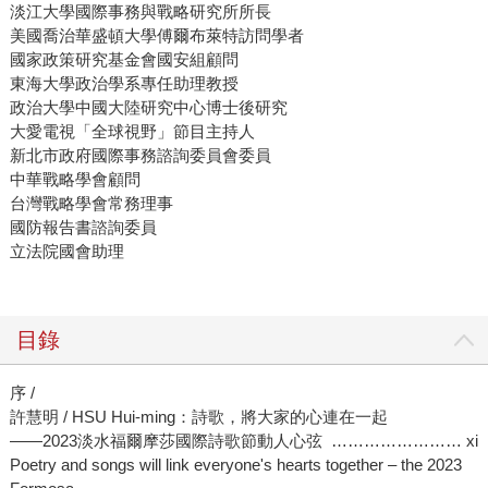
淡江大學國際事務與戰略研究所所長
美國喬治華盛頓大學傅爾布萊特訪問學者
國家政策研究基金會國安組顧問
東海大學政治學系專任助理教授
政治大學中國大陸研究中心博士後研究
大愛電視「全球視野」節目主持人
新北市政府國際事務諮詢委員會委員
中華戰略學會顧問
台灣戰略學會常務理事
國防報告書諮詢委員
立法院國會助理
目錄
序 /
許慧明 / HSU Hui-ming：詩歌，將大家的心連在一起
——2023淡水福爾摩莎國際詩歌節動人心弦 …………………… xi
Poetry and songs will link everyone's hearts together – the 2023