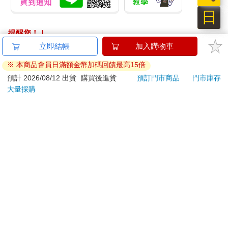
日
提醒您！！
金石堂及銀行均不會請您操作ATM! 如接獲電話要求您前往
立即結帳
加入購物車
ATM提款機，請不要聽從指示，以免受騙上當！
※ 本商品會員日滿額金幣加碼回饋最高15倍
退換貨須知：
預計 2026/08/12 出貨
購買後進貨
預訂門市商品
門市庫存
大量採購
**提醒您，鑑賞期不等於試用期，退回商品須為全新狀態**
依據「消費者保護法」第19條及行政院消費者保護處公告之
「通訊交易解除權合理例外情事適用準則」，以下商品購買
後，除商品本身有瑕疵外，將不提供7天的猶豫期：
易於腐敗、保存期限較短或解約時即將逾期。（如：生
鮮食品）
依消費者要求所為之客製化給付。（客製化商品）
報紙、期刊或雜誌。（含MOOK、外文雜誌）
經消費者拆封之影音商品或電腦軟體。
非以有形媒介提供之數位內容或一經提供即為完成之線
上服務，經消費者事先同意始提供。（如：電子書、電
子雜誌、下載版軟體、虛擬商品…等）