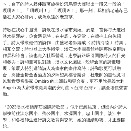
＞，台下的詩人夥伴跟著旋律扮演烏鴉大聲唱出一段又一段的「
嘎嘎叫！」「 嘎嘎叫！」「 嘎嘎叫！」那一刻，我相信老茄苳已
活在大家心肝內，成為永遠的老茄苳。
詩歌在我心中迴盪，詩歌在淡水城市縈繞。於是，當你每天進出
淡水捷運站，你會遇見詩，在中庭，在穿堂，在牆柱上向你招
手。詩人帶來他們的詩作，由盛彬老師編成《 詩情海陸 》詩集，
相互交流；詩也登上大學殿堂，淡江大學圖書館特闢專區舉辦詩
作展和詩會；詩也走入社區營造，忠寮詩路吸引國際詩人的目光
和參與；詩和畫可以對話，淡水文化園區 - 殼牌倉庫的詩畫聯
展，策展人特別邀請詩人為畫家的畫作寫詩；詩和歌更可以融
合，將捷金鬱金香酒店的夕照望高樓音樂會，杜老師的吉他竟可
以和肯亞音樂家 Ombiro 的非洲鼓和聲合奏，更不用說是義大利
Angelo 為大家帶來最高潮的安可曲＜台灣 台灣＞，讓全場歡聲雷
動。
「2023淡水福爾摩莎國際詩歌節 」似乎已經結束，但國內外詩人
聯袂前往淡水國小、鄧公國小、水源國小、忠山國小、淡江中
學，和各校師生進行詩文教育與交流，她的後續影響，才正要開
始。