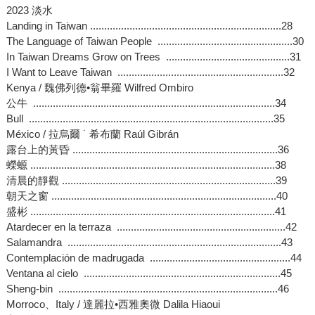
2023 淡水
Landing in Taiwan ....................................................................28
The Language of Taiwan People ................................................30
In Taiwan Dreams Grow on Trees ............................................31
I Want to Leave Taiwan ...........................................................32
Kenya / 魏佛列德•翁畢羅 Wilfred Ombiro
公牛 ......................................................................................34
Bull .......................................................................................35
México / 拉烏爾 ˙ 希布蘭 Raúl Gibrán
露台上的黃昏 .........................................................................36
蠑螈 .......................................................................................38
清晨的靜觀 ............................................................................39
朝天之窗 ................................................................................40
盛彬 .......................................................................................41
Atardecer en la terraza ............................................................42
Salamandra ............................................................................43
Contemplación de madrugada ..................................................44
Ventana al cielo ......................................................................45
Sheng-bin ..............................................................................46
Morroco、Italy / 達麗拉•西雅奧微 Dalila Hiaoui