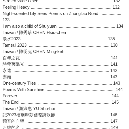
Stretch Wide Open .............................................................. 132
Feeling Heady ...................................................................... 132
Night-scented Lily Sees Poems on Zhongliao Road ..................
133
I am also a child of Shuiyuan ................................................. 134
Taiwan / 陳秀珍 CHEN Hsiu-chen
淡水2023 ......................................................................... 135
Tamsui 2023 ...................................................................... 138
Taiwan / 陳明克 CHEN Ming-keh
百年之瓦 ............................................................................ 141
詩帶著陽光 ........................................................................ 141
永遠 ................................................................................... 142
盡頭 .................................................................................... 143
One-century Tiles ................................................................ 143
Poems With Sunshine ........................................................... 144
Forever ............................................................................... 144
The End .............................................................................. 145
Taiwan / 游淑惠 YU Shu-hui
記2023福爾摩莎國際詩歌節 ............................................. 146
鸚哥的向望 ........................................................................ 147
叫妳的名 ............................................................................ 149