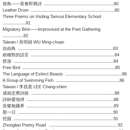
侯鳥——茶會即興詩 ............................................................80
Leather Drum ........................................................................80
Three Poems on Visiting Tamsui Elementary School
....................81
Migratory Bird——Improvised at the Poet Gathering
..................82
Taiwan / 吳明娟 WU Ming-chuan
自由鳥 ..................................................................................83
絕種獸的語言 ........................................................................84
群游 ......................................................................................84
Free Bird ................................................................................85
The Language of Extinct Beasts .................................................86
A Group of Swimming Fish .......................................................86
Taiwan / 李昌憲 LEE Chang-shien
成就忠寮詩路 ........................................................................88
詩杯愛地球 ...........................................................................88
音樂無國界 ...........................................................................89
那一日 ..................................................................................90
挖掘 ......................................................................................91
Zhongliao Poetry Road ...........................................................92