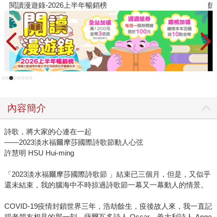
閱讀漫遊錄-2026上半年暢銷榜
飢
內容簡介
詩歌，將大家的心連在一起
——2023淡水福爾摩莎國際詩歌節動人心弦
許慧明 HSU Hui-ming
「2023淡水福爾摩莎國際詩歌節 」結束已三個月，但是，又似乎
還未結束，我的腦海中不時掠過詩歌節一幕又一幕動人的情景。
COVID-19疫情封鎖世界三年，浩劫餘生，疫後故人來，我一直記
得老朋友相見的那一刻，薩爾瓦多詩人 Oscar、義大利詩人 Ange