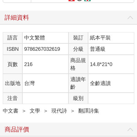
詳細資料
語言
中文繁體
裝訂
紙本平裝
ISBN
9786267032619
分級
普通級
商品規
頁數
216
14.8*21*0
格
適讀年
出版地
台灣
全齡適讀
齡
注音
級別
中文書
＞
文學
＞
現代詩
＞
翻譯詩集
商品評價