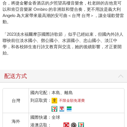
合，將捷金鬱金香酒店的夕照望高樓音樂會，杜老師的吉他竟可
以和肯亞音樂家 Ombiro 的非洲鼓和聲合奏，更不用說是義大利
Angelo 為大家帶來最高潮的安可曲＜台灣 台灣＞，讓全場歡聲雷
動。
「2023淡水福爾摩莎國際詩歌節 」似乎已經結束，但國內外詩人
聯袂前往淡水國小、鄧公國小、水源國小、忠山國小、淡江中
學，和各校師生進行詩文教育與交流，她的後續影響，才正要開
始。
配送方式
國內宅配：本島、離島
到店取貨：
台灣
不限金額免運費
國際快遞：全球
海外
港澳店取：