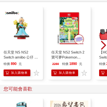
任天堂 NS NS2
任天堂 NS2 Switch 2
【HO
Switch amiibo 公仔 羅
寶可夢Pokemon
Swi
潔塔＆奇可（超級瑪利
Pokopia慢活沙盒 國際
方向盤
890
1890
特價
元
特價
元
特價
2280
歐系列 瑪利歐銀河）
版鑰匙卡（支援中文）
NS
車 
加入購物車
加入購物車
您可能會喜歡