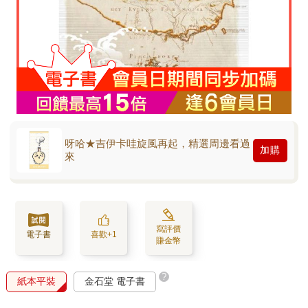
呀哈★吉伊卡哇旋風再起，精選周邊看過
加購
來
寫評價
電子書
喜歡+1
賺金幣
?
紙本平裝
金石堂 電子書