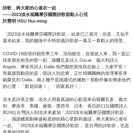
詩歌，將大家的心連在一起
——2023
淡水福爾摩莎國際詩歌節動人心弦
許慧明 HSU Hui-ming
「2023淡水福爾摩莎國際詩歌節 」結束已三個月，但是，又似乎
還未結束，我的腦海中不時掠過詩歌節一幕又一幕動人的情景。
COVID-19疫情封鎖世界三年，浩劫餘生，疫後故人來，我一直記
得老朋友相見的那一刻，薩爾瓦多詩人 Oscar、義大利詩人
Angelo、摩洛哥詩人 Dalila 他們都把喜悅寫在臉上，大家平安！
而最讓我動容的是，當詩人到忠寮，正忙得團團轉的老理事長李
鎮榮見到 Dalila，兩人幾乎是跳躍式的擁抱！那動作像在傳達他們
的心聲：「歡迎回家！」「回家真好！」
淡水是詩美之鄉，淡水人用最真誠的心歡迎來自薩爾瓦多、義大
利、摩洛哥、美國、祕魯、墨西哥、日本、肯亞的11位國際詩人
和24位台灣詩人到淡水來參加「2023淡水福爾摩莎國際詩歌節
」。感謝總策劃林盛彬老師的精心擘劃和邀請，將大家的心連在
一起。「2023淡水福爾摩莎國際詩歌節 」是台灣的詩歌節，也是
世界的詩歌節。