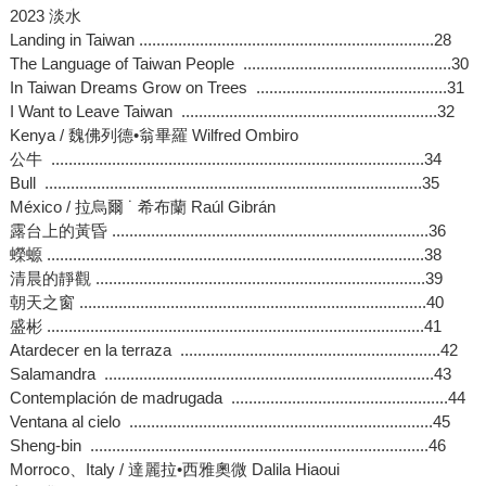
2023 淡水
Landing in Taiwan ....................................................................28
The Language of Taiwan People ................................................30
In Taiwan Dreams Grow on Trees ............................................31
I Want to Leave Taiwan ...........................................................32
Kenya / 魏佛列德•翁畢羅 Wilfred Ombiro
公牛 ......................................................................................34
Bull .......................................................................................35
México / 拉烏爾 ˙ 希布蘭 Raúl Gibrán
露台上的黃昏 .........................................................................36
蠑螈 .......................................................................................38
清晨的靜觀 ............................................................................39
朝天之窗 ................................................................................40
盛彬 .......................................................................................41
Atardecer en la terraza ............................................................42
Salamandra ............................................................................43
Contemplación de madrugada ..................................................44
Ventana al cielo ......................................................................45
Sheng-bin ..............................................................................46
Morroco、Italy / 達麗拉•西雅奧微 Dalila Hiaoui