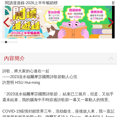
銷榜
飢餓遊戲前傳贈早優券
內容簡介
詩歌，將大家的心連在一起
——2023淡水福爾摩莎國際詩歌節動人心弦
許慧明 HSU Hui-ming
「2023淡水福爾摩莎國際詩歌節 」結束已三個月，但是，又似乎
還未結束，我的腦海中不時掠過詩歌節一幕又一幕動人的情景。
COVID-19疫情封鎖世界三年，浩劫餘生，疫後故人來，我一直記
得老朋友相見的那一刻，薩爾瓦多詩人 Oscar、義大利詩人 Ange