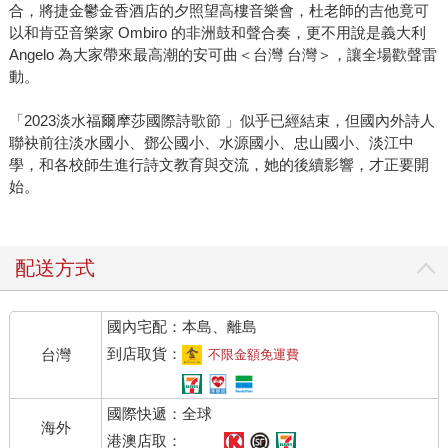
合，將捷金鬱金香酒店的夕照望高樓音樂會，杜老師的吉他竟可
以和肯亞音樂家 Ombiro 的非洲鼓和聲合奏，更不用說是義大利
Angelo 為大家帶來最高潮的安可曲＜台灣 台灣＞，讓全場歡聲雷
動。
「2023淡水福爾摩莎國際詩歌節 」似乎已經結束，但國內外詩人
聯袂前往淡水國小、鄧公國小、水源國小、忠山國小、淡江中
學，和各校師生進行詩文教育與交流，她的後續影響，才正要開
始。
配送方式
國內宅配：本島、離島
到店取貨：
台灣
不限金額免運費
國際快遞：全球
海外
港澳店取：