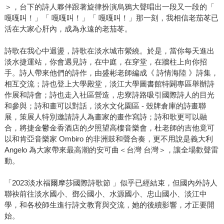
＞，台下的詩人夥伴跟著旋律扮演烏鴉大聲唱出一段又一段的「
嘎嘎叫！」「 嘎嘎叫！」「 嘎嘎叫！」那一刻，我相信老茄苳已
活在大家心肝內，成為永遠的老茄苳。
詩歌在我心中迴盪，詩歌在淡水城市縈繞。於是，當你每天進出
淡水捷運站，你會遇見詩，在中庭，在穿堂，在牆柱上向你招
手。詩人帶來他們的詩作，由盛彬老師編成《 詩情海陸 》詩集，
相互交流；詩也登上大學殿堂，淡江大學圖書館特闢專區舉辦詩
作展和詩會；詩也走入社區營造，忠寮詩路吸引國際詩人的目光
和參與；詩和畫可以對話，淡水文化園區 - 殼牌倉庫的詩畫聯
展，策展人特別邀請詩人為畫家的畫作寫詩；詩和歌更可以融
合，將捷金鬱金香酒店的夕照望高樓音樂會，杜老師的吉他竟可
以和肯亞音樂家 Ombiro 的非洲鼓和聲合奏，更不用說是義大利
Angelo 為大家帶來最高潮的安可曲＜台灣 台灣＞，讓全場歡聲雷
動。
「2023淡水福爾摩莎國際詩歌節 」似乎已經結束，但國內外詩人
聯袂前往淡水國小、鄧公國小、水源國小、忠山國小、淡江中
學，和各校師生進行詩文教育與交流，她的後續影響，才正要開
始。