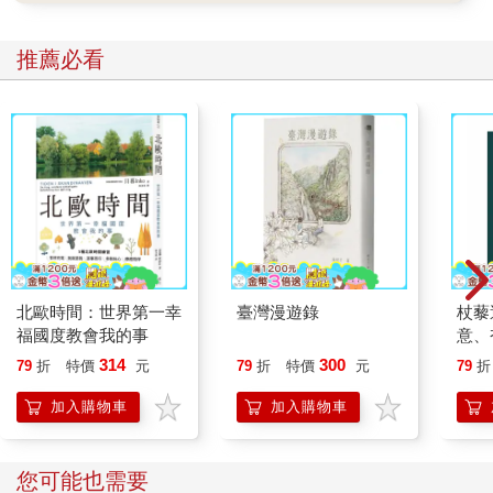
推薦必看
北歐時間：世界第一幸
臺灣漫遊錄
杖藜
福國度教會我的事
意、
恭談
314
300
79
折
特價
元
79
折
特價
元
79
折
想
加入購物車
加入購物車
您可能也需要