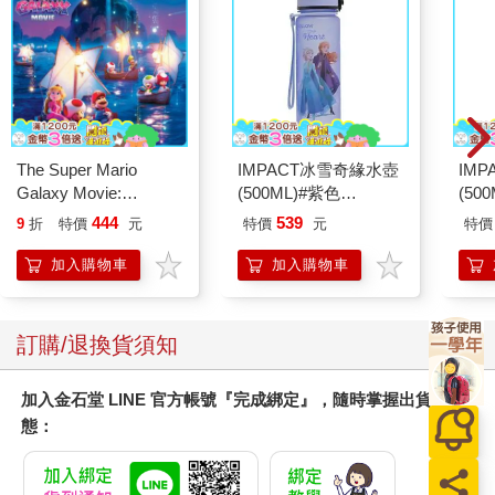
The Super Mario
IMPACT冰雪奇緣水壺
IM
Galaxy Movie:
(500ML)#紫色
(50
Peach`s Birthday
IMDSB01PL
IMC
444
539
9
折
特價
元
特價
元
特價
Surprise: The Super
Mario Galaxy Movie
加入購物車
加入購物車
Storybook
訂購/退換貨須知
加入金石堂 LINE 官方帳號『完成綁定』，隨時掌握出貨動
態：