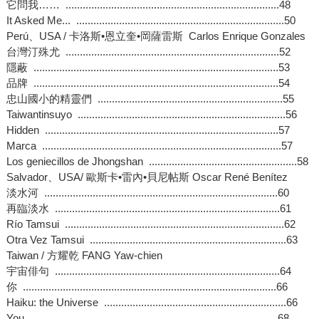
它問我…… ...........................................................................48
It Asked Me... .........................................................................50
Perú、USA / 卡洛斯•恩立奎•岡薩雷斯 Carlos Enrique Gonzales
台灣汀殊尤 ...........................................................................52
隱蔽 ......................................................................................53
品牌 ......................................................................................54
忠山國小的精靈們 .................................................................55
Taiwantinsuyo .........................................................................56
Hidden ..................................................................................57
Marca ....................................................................................57
Los geniecillos de Jhongshan ....................................................58
Salvador、USA/ 歐斯卡•雷內•貝尼帖斯 Oscar René Benítez
淡水河 ..................................................................................60
再臨淡水 ...............................................................................61
Río Tamsui .............................................................................62
Otra Vez Tamsui .....................................................................63
Taiwan / 方耀乾 FANG Yaw-chien
宇宙俳句 ...............................................................................64
你 .........................................................................................66
Haiku: the Universe ................................................................66
You .......................................................................................68