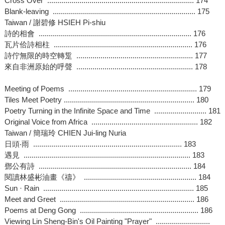
Cross Over ......................................................................... 174
Blank-leaving ....................................................................... 175
Taiwan / 謝碧修 HSIEH Pi-shiu
詩的相會 ............................................................................ 176
瓦片佮詩相柱 ..................................................................... 176
詩佇無限的時空轉踅 .......................................................... 177
來自非洲原始的呼聲 .......................................................... 178
Meeting of Poems ................................................................ 179
Tiles Meet Poetry ................................................................. 180
Poetry Turning in the Infinite Space and Time .......................... 181
Original Voice from Africa ..................................................... 182
Taiwan / 簡瑞玲 CHIEN Jui-ling Nuria
日頭‧雨 .......................................................................... 183
遇見 ................................................................................... 183
鄧公有詩 ............................................................................ 184
閱讀林盛彬油畫《禱》 ........................................................ 184
Sun · Rain ........................................................................... 185
Meet and Greet ................................................................... 186
Poems at Deng Gong ........................................................... 186
Viewing Lin Sheng-Bin's Oil Painting "Prayer" ...........................