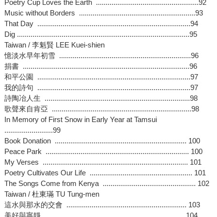
Poetry Cup Loves the Earth .....................................................92
Music without Borders ............................................................93
That Day ...............................................................................94
Dig .........................................................................................95
Taiwan / 李魁賢 LEE Kuei-shien
憶淡水早年初雪 ....................................................................96
捐書 ......................................................................................96
和平公園 ...............................................................................97
我的詩句 ...............................................................................97
詩陶冶人生 ...........................................................................98
歌聲來自肯亞 ........................................................................98
In Memory of First Snow in Early Year at Tamsui
.........................99
Book Donation .................................................................... 100
Peace Park .......................................................................... 100
My Verses ........................................................................... 101
Poetry Cultivates Our Life ..................................................... 101
The Songs Come from Kenya ................................................ 102
Taiwan / 杜東璊 TU Tung-men
這水與那水的交會 .............................................................. 103
美好與寧靜 ........................................................................ 104