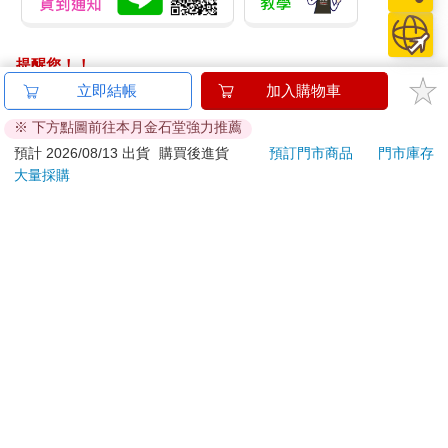
提醒您！！
金石堂及銀行均不會請您操作ATM! 如接獲電話要求您前往
立即結帳
加入購物車
ATM提款機，請不要聽從指示，以免受騙上當！
※ 下方點圖前往本月金石堂強力推薦
退換貨須知：
預計 2026/08/13 出貨
購買後進貨
預訂門市商品
門市庫存
大量採購
**提醒您，鑑賞期不等於試用期，退回商品須為全新狀態**
依據「消費者保護法」第19條及行政院消費者保護處公告之
「通訊交易解除權合理例外情事適用準則」，以下商品購買
後，除商品本身有瑕疵外，將不提供7天的猶豫期：
易於腐敗、保存期限較短或解約時即將逾期。（如：生
鮮食品）
依消費者要求所為之客製化給付。（客製化商品）
報紙、期刊或雜誌。（含MOOK、外文雜誌）
經消費者拆封之影音商品或電腦軟體。
非以有形媒介提供之數位內容或一經提供即為完成之線
上服務，經消費者事先同意始提供。（如：電子書、電
子雜誌、下載版軟體、虛擬商品…等）