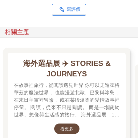
寫評價
相關主題
海外選品展 ✈️ STORIES &
JOURNEYS
在故事裡旅行，從閱讀遇見世界 你可以走進霍格
華茲的魔法世界， 也能漫遊北歐、巴黎與冰島；
在末日宇宙裡冒險， 或在某段溫柔的愛情故事裡
停留。 閱讀，從來不只是閱讀。 而是一場關於
世界、想像與生活感的旅行。 海外選品展，1折
起 限量空運商品，先搶先贏 週週商品更新
看更多