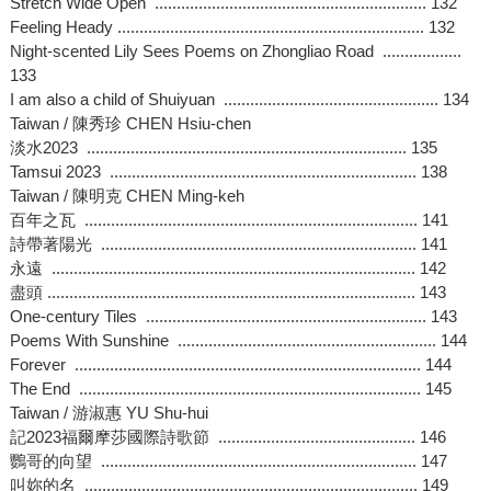
Stretch Wide Open .............................................................. 132
Feeling Heady ...................................................................... 132
Night-scented Lily Sees Poems on Zhongliao Road ..................
133
I am also a child of Shuiyuan ................................................. 134
Taiwan / 陳秀珍 CHEN Hsiu-chen
淡水2023 ......................................................................... 135
Tamsui 2023 ...................................................................... 138
Taiwan / 陳明克 CHEN Ming-keh
百年之瓦 ............................................................................ 141
詩帶著陽光 ........................................................................ 141
永遠 ................................................................................... 142
盡頭 .................................................................................... 143
One-century Tiles ................................................................ 143
Poems With Sunshine ........................................................... 144
Forever ............................................................................... 144
The End .............................................................................. 145
Taiwan / 游淑惠 YU Shu-hui
記2023福爾摩莎國際詩歌節 ............................................. 146
鸚哥的向望 ........................................................................ 147
叫妳的名 ............................................................................ 149