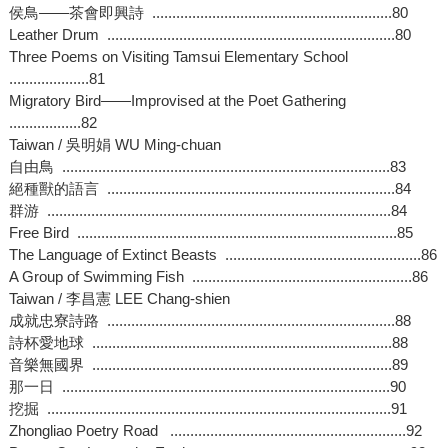
侯鳥——茶會即興詩 ............................................................80
Leather Drum ........................................................................80
Three Poems on Visiting Tamsui Elementary School
....................81
Migratory Bird——Improvised at the Poet Gathering
..................82
Taiwan / 吳明娟 WU Ming-chuan
自由鳥 ..................................................................................83
絕種獸的語言 ........................................................................84
群游 ......................................................................................84
Free Bird ................................................................................85
The Language of Extinct Beasts .................................................86
A Group of Swimming Fish .......................................................86
Taiwan / 李昌憲 LEE Chang-shien
成就忠寮詩路 ........................................................................88
詩杯愛地球 ...........................................................................88
音樂無國界 ...........................................................................89
那一日 ..................................................................................90
挖掘 ......................................................................................91
Zhongliao Poetry Road ...........................................................92