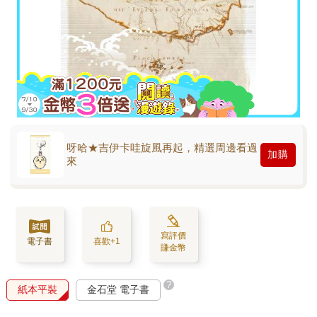
呀哈★吉伊卡哇旋風再起，精選周邊看過
加購
來
寫評價
電子書
喜歡+1
賺金幣
?
紙本平裝
金石堂 電子書