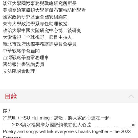
淡江大學國際事務與戰略研究所所長
美國喬治華盛頓大學傅爾布萊特訪問學者
國家政策研究基金會國安組顧問
東海大學政治學系專任助理教授
政治大學中國大陸研究中心博士後研究
大愛電視「全球視野」節目主持人
新北市政府國際事務諮詢委員會委員
中華戰略學會顧問
台灣戰略學會常務理事
國防報告書諮詢委員
立法院國會助理
目錄
序 /
許慧明 / HSU Hui-ming：詩歌，將大家的心連在一起
——2023淡水福爾摩莎國際詩歌節動人心弦 …………………… xi
Poetry and songs will link everyone's hearts together – the 2023