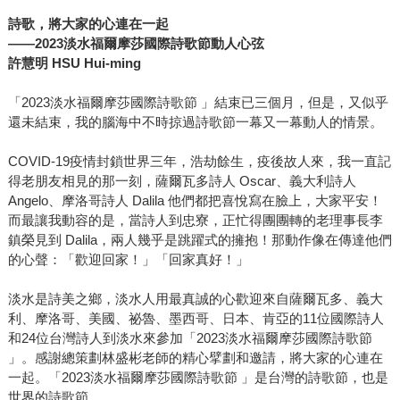
詩歌，將大家的心連在一起
——2023
淡水福爾摩莎國際詩歌節動人心弦
許慧明 HSU Hui-ming
「2023淡水福爾摩莎國際詩歌節 」結束已三個月，但是，又似乎
還未結束，我的腦海中不時掠過詩歌節一幕又一幕動人的情景。
COVID-19疫情封鎖世界三年，浩劫餘生，疫後故人來，我一直記
得老朋友相見的那一刻，薩爾瓦多詩人 Oscar、義大利詩人
Angelo、摩洛哥詩人 Dalila 他們都把喜悅寫在臉上，大家平安！
而最讓我動容的是，當詩人到忠寮，正忙得團團轉的老理事長李
鎮榮見到 Dalila，兩人幾乎是跳躍式的擁抱！那動作像在傳達他們
的心聲：「歡迎回家！」「回家真好！」
淡水是詩美之鄉，淡水人用最真誠的心歡迎來自薩爾瓦多、義大
利、摩洛哥、美國、祕魯、墨西哥、日本、肯亞的11位國際詩人
和24位台灣詩人到淡水來參加「2023淡水福爾摩莎國際詩歌節
」。感謝總策劃林盛彬老師的精心擘劃和邀請，將大家的心連在
一起。「2023淡水福爾摩莎國際詩歌節 」是台灣的詩歌節，也是
世界的詩歌節。