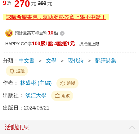
270
9
折
元
300
元
認購希望書包，幫助弱勢孩童上學不中斷！
10
預計最高可得金幣
點
?
100累1點 4點抵1元
HAPPY GO享
折抵無上限
分類：
中文書
＞
文學
＞
現代詩
＞
翻譯詩集
追蹤
作者：
林盛彬 (主編)
追蹤
出版社：
淡江大學
追蹤
出版日：
2024/06/21
活動訊息