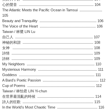
心的聲音 ............................................................................ 104
The Atlantic Meets the Pacific Ocean in Tamsui .......................
105
Beauty and Tranquility .......................................................... 106
The Voice of the Heart ......................................................... 106
Taiwan / 林鷺 LIN Lu
自己人 ............................................................................... 107
神秘的和諧 ........................................................................ 108
女神 .................................................................................. 108
詩情 ................................................................................... 109
詩杯 ................................................................................... 109
My Neighbors ..................................................................... 110
Mysterious Harmony ............................................................ 111
Goddess ............................................................................. 111
A Bard's Poetic Passion ......................................................... 112
Cup of Poems ..................................................................... 112
Taiwan / 林怡君 LIN Yi-chun
在世界最混亂的時候 .......................................................... 114
詩人的狂歡 ........................................................................ 115
In the World's Most Chaotic Time ......................................... 116