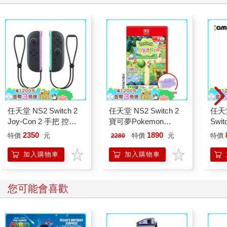
任天堂 NS2 Switch 2
任天堂 NS2 Switch 2
任天堂
Joy-Con 2 手把 控制
寶可夢Pokemon
Swit
器 淺紫 / 淺綠（台灣
Pokopia慢活沙盒 國際
潔塔
2350
1890
特價
元
特價
元
特價
2280
公司貨）
版鑰匙卡（支援中文）
歐系
加入購物車
加入購物車
您可能會喜歡