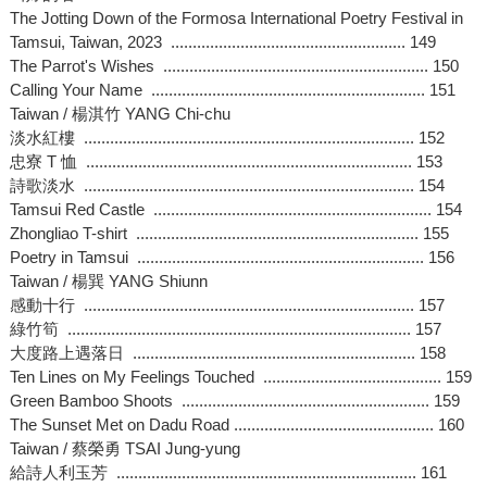
The Jotting Down of the Formosa International Poetry Festival in
Tamsui, Taiwan, 2023 ...................................................... 149
The Parrot's Wishes ............................................................. 150
Calling Your Name ............................................................... 151
Taiwan / 楊淇竹 YANG Chi-chu
淡水紅樓 ............................................................................ 152
忠寮 T 恤 ........................................................................... 153
詩歌淡水 ............................................................................ 154
Tamsui Red Castle ................................................................ 154
Zhongliao T-shirt ................................................................. 155
Poetry in Tamsui .................................................................. 156
Taiwan / 楊巽 YANG Shiunn
感動十行 ............................................................................ 157
綠竹筍 ............................................................................... 157
大度路上遇落日 ................................................................. 158
Ten Lines on My Feelings Touched ......................................... 159
Green Bamboo Shoots ......................................................... 159
The Sunset Met on Dadu Road .............................................. 160
Taiwan / 蔡榮勇 TSAI Jung-yung
給詩人利玉芳 ..................................................................... 161