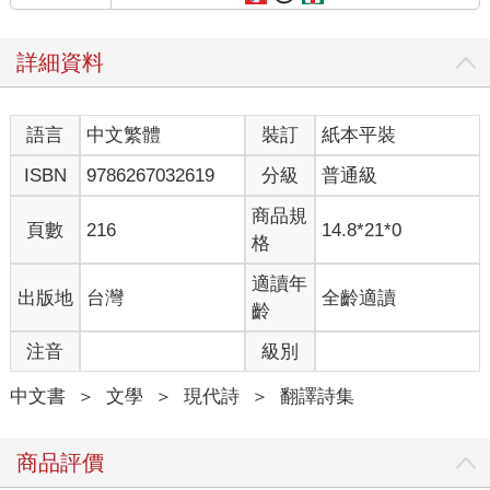
詳細資料
語言
中文繁體
裝訂
紙本平裝
ISBN
9786267032619
分級
普通級
商品規
頁數
216
14.8*21*0
格
適讀年
出版地
台灣
全齡適讀
齡
注音
級別
中文書
＞
文學
＞
現代詩
＞
翻譯詩集
商品評價