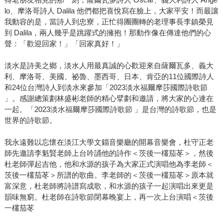
lo、摩洛哥詩人 Dalila 他們都把喜悅寫在臉上，大家平安！而最讓
我動容的是，當詩人到忠寮，正忙得團團轉的老理事長李鎮榮見
到 Dalila，兩人幾乎是跳躍式的擁抱！那動作像在傳達他們的心
聲：「歡迎回家！」「回家真好！」
淡水是詩美之鄉，淡水人用最真誠的心歡迎來自薩爾瓦多、義大
利、摩洛哥、美國、祕魯、墨西哥、日本、肯亞的11位國際詩人
和24位台灣詩人到淡水來參加「2023淡水福爾摩莎國際詩歌節
」。感謝總策劃林盛彬老師的精心擘劃和邀請，將大家的心連在
一起。「2023淡水福爾摩莎國際詩歌節 」是台灣的詩歌節，也是
世界的詩歌節。
我永遠難以忘懷在淡江大學文錙音樂廳的開幕音樂會，杜守正老
師先邀請李魁賢老師上台吟誦他的詩作＜茨後一欉茄苳＞，然後
杜老師彈起吉他，他和水源的孩子為大家正式演唱他為李老師＜
茨後一欉茄苳＞所譜的歌曲。李老師的＜茨後一欉茄苳＞原本就
富深意，杜老師將詩譜寫成歌，和水源的孩子一起演唱出來更是
韻味無窮。杜老師在詩歌節閉幕晚宴上，再一次上台演唱＜茨後
一欉茄苳