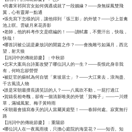
•尚書宋祁與宮女如何偶遇成就了一段姻緣？——身無綵鳳雙飛
翼，心有靈犀一點通
•張先寫下怎樣的詞，讓他得到「張三影」的外號？——沙上並禽
池上暝。雲破月來花弄影
•老師，他的科考作文是瞎編的！——讀軾書，不覺汗出，快哉，
快哉！
•哪首詞被公認是豪放詞的開篇之作？——會挽雕弓如滿月，西北
望，射天狼
【詩詞中的傳統節慶】：中秋節
•北宋大案烏台詩案改變了哪位詞人的一生？——長恨此身非我
有，何時忘卻營營
•被貶官的蘇軾為何自號「東坡居士」？——大江東去，浪淘盡、
千古風流人物
•誰是宋朝最擅長講笑話的人？——八風吹不動，一屁打過江
•賀鑄長相奇醜，卻有一個清新唯美的外號「賀梅子」——一川煙
草，滿城風絮。梅子黃時雨
•宋朝最會描寫春天的詞人當屬黃庭堅！——春歸何處。寂寞無行
路
【詩詞中的傳統節慶】：重陽節
•哪位詞人在一夜風雨後，只擔心庭院的海棠花？——知否。知