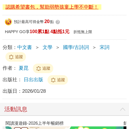
認購希望書包，幫助弱勢孩童上學不中斷！
20
預計最高可得金幣
點
?
100累1點 4點抵1元
HAPPY GO享
折抵無上限
分類：
中文書
＞
文學
＞
國學/古詩詞
＞
宋詞
追蹤
作者：
夏昆
追蹤
出版社：
日出出版
追蹤
出版日：
2026/01/28
活動訊息
閱讀漫遊錄-2026上半年暢銷榜
飢