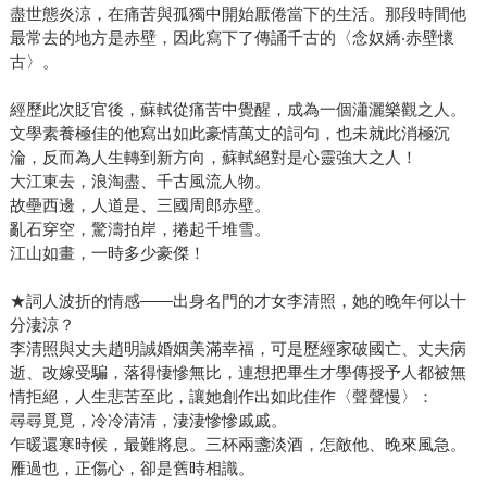
盡世態炎涼，在痛苦與孤獨中開始厭倦當下的生活。那段時間他
最常去的地方是赤壁，因此寫下了傳誦千古的〈念奴嬌‧赤壁懷
古〉。
經歷此次貶官後，蘇軾從痛苦中覺醒，成為一個瀟灑樂觀之人。
文學素養極佳的他寫出如此豪情萬丈的詞句，也未就此消極沉
淪，反而為人生轉到新方向，蘇軾絕對是心靈強大之人！
大江東去，浪淘盡、千古風流人物。
故壘西邊，人道是、三國周郎赤壁。
亂石穿空，驚濤拍岸，捲起千堆雪。
江山如畫，一時多少豪傑！
★詞人波折的情感——出身名門的才女李清照，她的晚年何以十
分淒涼？
李清照與丈夫趙明誠婚姻美滿幸福，可是歷經家破國亡、丈夫病
逝、改嫁受騙，落得悽慘無比，連想把畢生才學傳授予人都被無
情拒絕，人生悲苦至此，讓她創作出如此佳作〈聲聲慢〉：
尋尋覓覓，冷冷清清，淒淒慘慘戚戚。
乍暖還寒時候，最難將息。三杯兩盞淡酒，怎敵他、晚來風急。
雁過也，正傷心，卻是舊時相識。