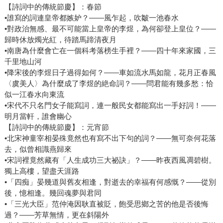
【詩詞中的傳統節慶】：春節
•誰寫的詞連皇帝都嫉妒？——風乍起，吹皺一池春水
•對政治無感、最不可能當上皇帝的李煜，為何卻登上皇位？——
歸時休放燭光紅，待踏馬蹄清夜月
•南唐為什麼會亡在一個科考落榜生手裡？——四十年來家國，三
千里地山河
•降宋後的李煜日子過得如何？——車如流水馬如龍，花月正春風
〈虞美人〉為什麼成了李煜的絶命詞？——問君能有幾多愁：恰
似一江春水向東流
•宋代不只名門女子能寫詞，連一般民女都能寫出一手好詞！——
明月當軒，誰會幽心
【詩詞中的傳統節慶】：元宵節
•北宋神童宰相晏殊竟然也有寫不出下句的詞？——無可奈何花落
去，似曾相識燕歸來
•宋詞裡竟然藏有「人生成功三大祕訣」？——昨夜西風凋碧樹。
獨上高樓，望盡天涯路
•「四痴」晏幾道與舊友相逢，對逝去的幸福有何感慨？——從別
後，憶相逢。幾回魂夢與君同
•「三光大臣」范仲淹因耿直被貶，飽受思鄉之苦的他是否後悔
過？——芳草無情，更在斜陽外