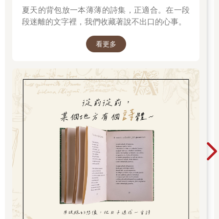
夏天的背包放一本薄薄的詩集，正適合。在一段
賦〉，還留下了一首傳誦千古的〈念奴嬌‧赤壁懷古〉：
段迷離的文字裡，我們收藏著說不出口的心事。
〈念奴嬌 赤壁懷古〉
大江東去，浪淘盡、千古風流人物。故壘西邊，人道是、三國周
看更多
郎赤壁。
亂石穿空，驚濤拍岸，捲起千堆雪。江山如畫，一時多少豪傑！
遙想公瑾當年，小喬初嫁了，雄姿英發。羽扇綸巾，談笑間、檣
櫓灰飛煙滅。
故國神遊，多情應笑我、早生華髮。人間如夢，一樽還酹江月。
滔滔長江水，就像不停流逝的時間，在它們面前，任何前朝功
業、英雄豪傑最終都逃不脫成為歷史的命運。在赤壁的西邊，有
一些古代營壘的遺址，有人說，這就是三國周郎率領軍隊抗擊曹
操的地方。放眼望去，江邊亂石林立，直刺天空，波濤拍擊江
岸，浪花飛濺，如千堆白雪，讓人不禁感慨：如畫的江山，不知
曾孕育了多少英雄豪傑！
蘇軾想起了著名的英雄周瑜。周瑜二十四歲就擔任建威中郎將，
三十三歲指揮赤壁之戰，打敗了當時不可一世的曹操，可謂人中
豪傑。而且周瑜娶了吳地最美的兩姐妹之一的小喬，英雄美女，
人生真可以說是完美了。他指揮赤壁之戰的時候，搖著羽扇，戴