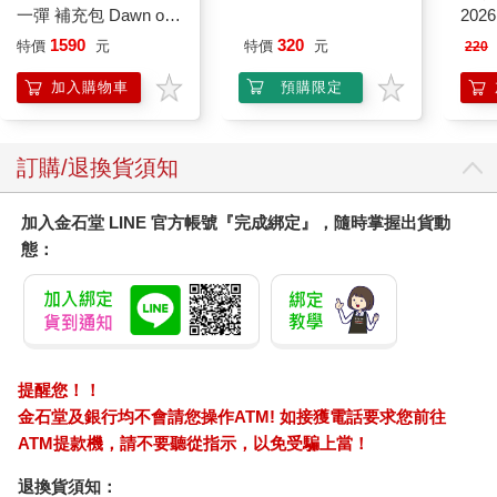
一彈 補充包 Dawn of
202
說，那時候的新年不是春節，而是冬至。因為人們認為，冬至那
Palpagos（日文版一
1590
320
一天代表了冬天已經到頂點，之後逐漸轉暖，是大吉之日，把這
特價
元
特價
元
220
盒）
一天作為一年的開始是最合適的。直到漢武帝採用夏曆，才把冬
加入購物車
預購限定
至和正月分開，從那時起，冬至才不再作為新年，而作為一個專
門的節日。冬至在傳統節慶是如此重要，古往今來，當然也有無
數的詩人留下了關於冬至的詩詞。
訂購/退換貨須知
唐代大詩人白居易在這一年冬至的時候正在邯鄲的驛站裡，夜晚
天寒地凍，他一個人坐在燈前，寒意更增添了心中的孤獨。白居
易不由得想到，此時此刻，家人大概正圍著溫暖的火爐坐在一
加入金石堂 LINE 官方帳號『完成綁定』，隨時掌握出貨動
起，他們聊天的內容，大半應該與自己這個在外奔波、勞苦疲倦
態：
的遠行人有關吧。
〈邯鄲冬至夜思家〉
邯鄲驛裡逢冬至，
抱膝燈前影伴身。
想得家中夜深坐，
提醒您！！
還應說著遠行人。
金石堂及銀行均不會請您操作ATM! 如接獲電話要求您前往
ATM提款機，請不要聽從指示，以免受騙上當！
唐代的另一位大詩人杜甫，因為安史之亂而逃難到四川，後來又
到夔州，可是他的心裡無時無刻不在想著有朝一日能夠回到家
退換貨須知：