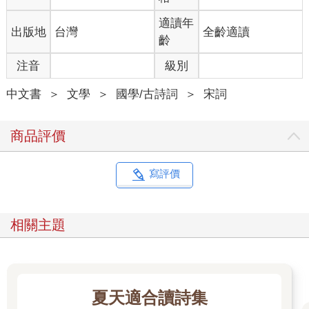
自己的主人。可是身在官場，要自己做主談何容易！夜深了，江
水平靜，就像閃光的絲綢一樣波瀾不驚，蘇軾心想，要是能坐一
適讀年
出版地
台灣
全齡適讀
條小船，離開黃州，離開官場，離開這牽線木偶的人生，那該多
齡
好啊！
注音
級別
〈臨江仙〉
中文書
＞
文學
＞
國學/古詩詞
＞
宋詞
夜飲東坡醒復醉，歸來彷彿三更。家童鼻息已雷鳴。敲門都不
應，倚杖聽江聲。
長恨此身非我有，何時忘卻營營。夜闌風靜縠紋平。小舟從此
商品評價
逝，江海寄餘生。
每個人生命中都會有波折和痛苦，但是不是每個人都能從波折和
寫評價
痛苦中覺醒，因為這個過程往往是艱難而複雜的。初到黃州的蘇
軾也經歷了痛苦、徬徨、孤獨、迷茫，但是當他逐漸平靜之後，
便憑藉自己的意志與豁達戰勝痛苦，成為一個瀟灑樂觀的人。
相關主題
黃州附近的長江岸邊，有一塊可以在上面俯視江面的高崖，叫赤
壁磯。有人說，其實應該叫赤鼻磯，以免將其與周瑜火攻曹操的
赤壁相混淆，據考證，赤壁之戰的爆發地是湖北嘉魚縣，而不在
黃州。不過蘇軾當時是戴罪之身，行動被嚴加監管，所以沒有機
會到嘉魚縣赤壁去遊覽，因此，他最常去的地方還是黃州的赤
夏天適合讀詩集
壁。在這裡，他留下了兩篇賦——〈前赤壁賦〉、〈後赤壁