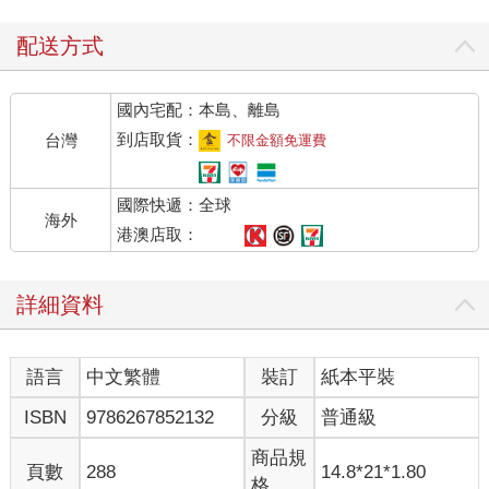
州城東邊，又是一塊坡地，蘇軾想起了自己崇拜的唐代詩人白居
易在忠州的時候就有一塊用來植樹、種花的地叫東坡，為效法白
配送方式
居易，蘇軾也把這塊地叫東坡，還給自己取了一個號，叫｢東坡居
士｣，從此以後，我們就把蘇軾也叫作蘇東坡。
國內宅配：本島、離島
相比於黃州生活的艱難，讓蘇軾更痛苦的是世態的炎涼。因為他
下獄，又被貶黃州，很多以前跟他關係好的人都不敢搭理他，原
到店取貨：
台灣
不限金額免運費
本經常寫信給他的人不再寫信了，甚至他寫過去的信人家也不再
回。曾經朋友遍天下的蘇東坡頓時少了很多朋友。他寫詞說｢酒賤
國際快遞：全球
常愁客少｣，其實並不是說自己的酒品質不好，朋友都不來拜訪，
海外
而是因為自己現在是戴罪之身，很多人避之唯恐不及，這讓蘇軾
港澳店取：
更感到痛苦與孤獨。
有一天晚上，蘇軾到朋友家喝酒，喝醉睡著了，過一會兒又醒
詳細資料
來，此時已經是半夜，蘇軾獨自回家。到家時，家人都睡著了，
連負責開門的僕人也鼾聲大作，蘇軾敲半天門都沒人應門，無奈
之下，他只好坐在自己家門口，就這樣坐了一夜。
語言
中文繁體
裝訂
紙本平裝
這一夜蘇軾想了很多，他想到自己少年得志，高中進士，得到當
時文壇領袖歐陽修的賞識，成為名震天下的青年才俊，可是在官
ISBN
9786267852132
分級
普通級
場打滾二十多年，不僅功業不成，反而像牽線木偶一樣一下被指
派到這，一下被指派到那，而現在竟然落得被貶黃州的下場！蘇
商品規
頁數
288
14.8*21*1.80
軾覺得厭倦了，他真想離開這種牽線木偶似的生活，真正做一次
格