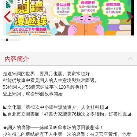
內容簡介
走進宋詞的世界，要風月也罷、要家常也好，
都能從故事中看見詞人的人生意境與無常際遇。
53位詞人╳56個宋詞故事╳120首經典佳作
愛上宋詞，就從56個故事開始
◣文化部「第42次中小學生讀物選介」人文社科類◢
◣台北市立圖書館「好書大家讀第76梯次文學讀物」好書推薦◢
★詞人的磨難——蘇軾又叫蘇東坡的原因很悲涼！
少年得志的蘇軾經歷了人生第一次的磨難：被貶官至黃州。他看