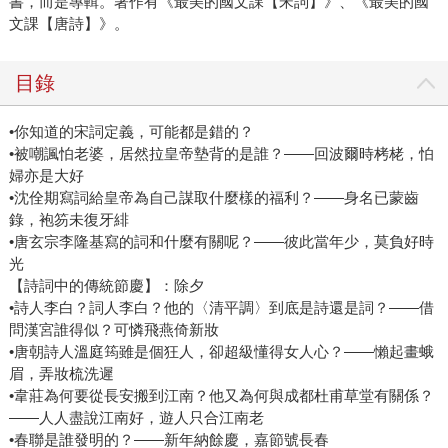
書，而是專輯。著作有《最美的國文課【宋詞】》、《最美的國
文課【唐詩】》。
目錄
•你知道的宋詞定義，可能都是錯的？
•被嘲諷怕老婆，居然拉皇帝墊背的是誰？——回波爾時栲栳，怕
婦亦是大好
•沈佺期寫詞給皇帝為自己謀取什麼樣的福利？——身名已蒙齒
錄，袍笏未復牙緋
•唐玄宗李隆基寫的詞和什麼有關呢？——彼此當年少，莫負好時
光
【詩詞中的傳統節慶】：除夕
•詩人李白？詞人李白？他的〈清平調〉到底是詩還是詞？——借
問漢宮誰得似？可憐飛燕倚新妝
•唐朝詩人溫庭筠雖是個狂人，卻超級懂得女人心？——懶起畫蛾
眉，弄妝梳洗遲
•韋莊為何要從長安搬到江南？他又為何與成都杜甫草堂有關係？
——人人盡說江南好，遊人只合江南老
•春聯是誰發明的？——新年納餘慶，嘉節號長春