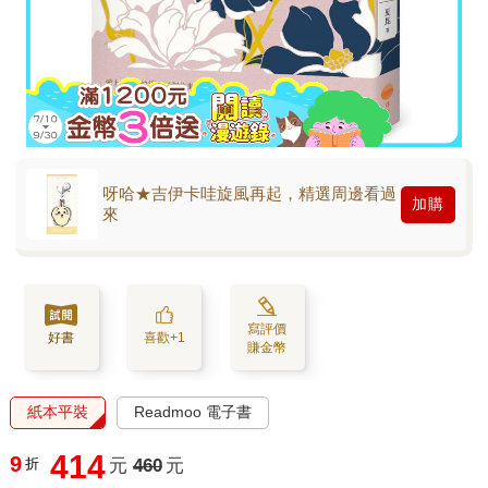
呀哈★吉伊卡哇旋風再起，精選周邊看過
加購
來
寫評價
好書
喜歡+1
賺金幣
紙本平裝
Readmoo 電子書
414
9
折
元
460
元