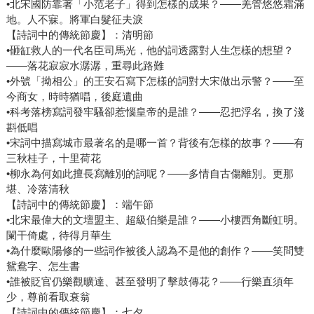
•北宋國防靠著「小范老子」得到怎樣的成果？——羌管悠悠霜滿
地。人不寐。將軍白髮征夫淚
【詩詞中的傳統節慶】：清明節
•砸缸救人的一代名臣司馬光，他的詞透露對人生怎樣的想望？
——落花寂寂水潺潺，重尋此路難
•外號「拗相公」的王安石寫下怎樣的詞對大宋做出示警？——至
今商女，時時猶唱，後庭遺曲
•科考落榜寫詞發牢騷卻惹惱皇帝的是誰？——忍把浮名，換了淺
斟低唱
•宋詞中描寫城市最著名的是哪一首？背後有怎樣的故事？——有
三秋桂子，十里荷花
•柳永為何如此擅長寫離別的詞呢？——多情自古傷離別。更那
堪、冷落清秋
【詩詞中的傳統節慶】：端午節
•北宋最偉大的文壇盟主、超級伯樂是誰？——小樓西角斷虹明。
闌干倚處，待得月華生
•為什麼歐陽修的一些詞作被後人認為不是他的創作？——笑問雙
鴛鴦字、怎生書
•誰被貶官仍樂觀曠達、甚至發明了擊鼓傳花？——行樂直須年
少，尊前看取衰翁
【詩詞中的傳統節慶】：七夕