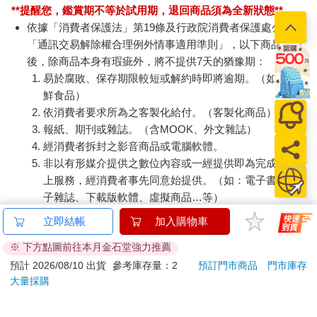
鄉。時間一年一年過去，詩人一年一年衰老，但是回家的夢卻一
**提醒您，鑑賞期不等於試用期，退回商品須為全新狀態**
年比一年更顯得渺茫。杜甫在冬至這一天，拄著枴杖來到山頂眺
依據「消費者保護法」第19條及行政院消費者保護處公告之
望，只見白茫茫一片，大雪覆蓋了山川。他想起以前在長安為官
「通訊交易解除權合理例外情事適用準則」，以下商品購買
的時候，在紫宸殿，官員們散朝了，佩玉相擊，叮噹作響。可是
後，除商品本身有瑕疵外，將不提供7天的猶豫期：
現在自己客居他鄉，不知道什麼時候才能重回故都，重回家鄉
易於腐敗、保存期限較短或解約時即將逾期。（如：生
啊！
鮮食品）
依消費者要求所為之客製化給付。（客製化商品）
〈冬至〉
報紙、期刊或雜誌。（含MOOK、外文雜誌）
年年至日長為客，忽忽窮愁泥殺人。
經消費者拆封之影音商品或電腦軟體。
江上形容吾獨老，天邊風俗自相親。
非以有形媒介提供之數位內容或一經提供即為完成之線
杖藜雪後臨丹壑，鳴玉朝來散紫宸。
心折此時無一寸，路迷何處見三秦。
上服務，經消費者事先同意始提供。（如：電子書、電
子雜誌、下載版軟體、虛擬商品…等）
南宋的范成大也作過一首關於冬至的詞，則描寫了當時人們慶祝
已拆封之個人衛生用品。（如：內衣褲、刮鬍刀、除毛
立即結帳
加入購物車
冬至的情形。
刀…等）
※ 下方點圖前往本月金石堂強力推薦
若非上列種類商品，均享有到貨7天的猶豫期（含例假
〈滿江紅 冬至〉
日）。
預計 2026/08/10 出貨
參考庫存量：2
預訂門市商品
門市庫存
寒谷春生，熏葉氣、玉筒吹谷。新陽後、便占新歲，吉雲清穆。
大量採購
辦理退換貨時，商品（組合商品恕無法接受單獨退貨）必須
休把心情關藥裹，但逢節序添詩軸。笑強顏、風物豈非痴，終非
是您收到商品時的原始狀態（包含商品本體、配件、贈品、
俗。
保證書、所有附隨資料文件及原廠內外包裝…等），請勿直