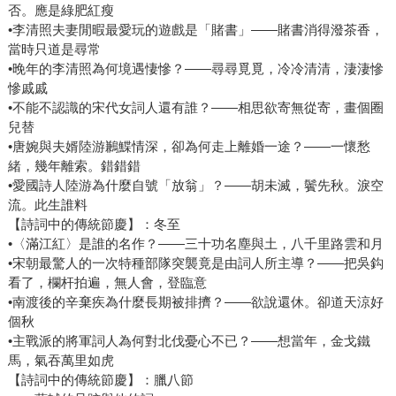
否。應是綠肥紅瘦
•李清照夫妻閒暇最愛玩的遊戲是「賭書」——賭書消得潑茶香，
當時只道是尋常
•晚年的李清照為何境遇悽慘？——尋尋覓覓，冷冷清清，淒淒慘
慘戚戚
•不能不認識的宋代女詞人還有誰？——相思欲寄無從寄，畫個圈
兒替
•唐婉與夫婿陸游鶼鰈情深，卻為何走上離婚一途？——一懷愁
緒，幾年離索。錯錯錯
•愛國詩人陸游為什麼自號「放翁」？——胡未滅，鬢先秋。淚空
流。此生誰料
【詩詞中的傳統節慶】：冬至
•〈滿江紅〉是誰的名作？——三十功名塵與土，八千里路雲和月
•宋朝最驚人的一次特種部隊突襲竟是由詞人所主導？——把吳鈎
看了，欄杆拍遍，無人會，登臨意
•南渡後的辛棄疾為什麼長期被排擠？——欲說還休。卻道天涼好
個秋
•主戰派的將軍詞人為何對北伐憂心不已？——想當年，金戈鐵
馬，氣吞萬里如虎
【詩詞中的傳統節慶】：臘八節