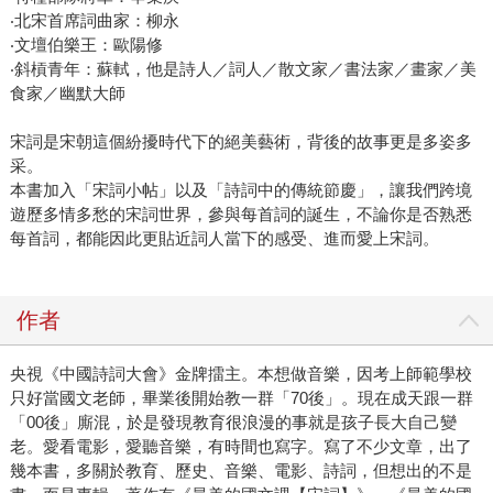
‧北宋首席詞曲家：柳永
‧文壇伯樂王：歐陽修
‧斜槓青年：蘇軾，他是詩人／詞人／散文家／書法家／畫家／美
食家／幽默大師
宋詞是宋朝這個紛擾時代下的絕美藝術，背後的故事更是多姿多
采。
本書加入「宋詞小帖」以及「詩詞中的傳統節慶」，讓我們跨境
遊歷多情多愁的宋詞世界，參與每首詞的誕生，不論你是否熟悉
每首詞，都能因此更貼近詞人當下的感受、進而愛上宋詞。
作者
央視《中國詩詞大會》金牌擂主。本想做音樂，因考上師範學校
只好當國文老師，畢業後開始教一群「70後」。現在成天跟一群
「00後」廝混，於是發現教育很浪漫的事就是孩子長大自己變
老。愛看電影，愛聽音樂，有時間也寫字。寫了不少文章，出了
幾本書，多關於教育、歷史、音樂、電影、詩詞，但想出的不是