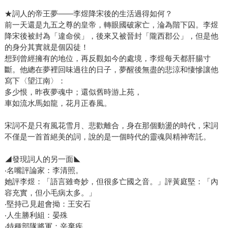
★詞人的帝王夢——李煜降宋後的生活過得如何？
前一天還是九五之尊的皇帝，轉眼國破家亡，淪為階下囚。李煜
降宋後被封為「違命侯」，後來又被晉封「隴西郡公」，但是他
的身分其實就是個囚徒！
想到曾經擁有的地位，再反觀如今的處境，李煜每天都肝腸寸
斷。他總在夢裡回味過往的日子，夢醒後無盡的悲涼和悽慘讓他
寫下〈望江南〉：
多少恨，昨夜夢魂中；還似舊時游上苑，
車如流水馬如龍，花月正春風。
宋詞不是只有風花雪月、悲歡離合，身在那個動盪的時代，宋詞
不僅是一首首絕美的詞，說的是一個時代的靈魂與精神寄託。
◢發現詞人的另一面◣
‧名嘴評論家：李清照。
她評李煜：「語言雖奇妙，但很多亡國之音。」評黃庭堅：「內
容充實，但小毛病太多。」
‧堅持己見超會拗：王安石
‧人生勝利組：晏殊
‧特種部隊將軍：辛棄疾