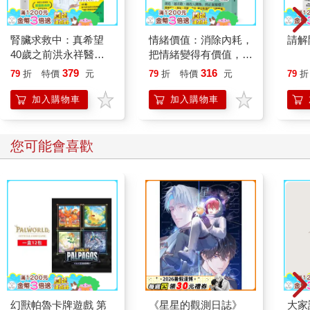
東坡便買了豬肉，自己創造一種烹飪方法，把豬肉做得很好吃，
這就是東坡肉。蘇東坡還專門寫了一篇〈豬肉頌〉，將這種烹飪
方法流傳下來：
腎臟求救中：真希望
情緒價值：消除內耗，
請解
40歲之前洪永祥醫師
把情緒變得有價值，跟
淨洗鐺，少著水，柴頭罨煙焰不起。待他自熟莫催他，火候足時
就告訴我這些事
誰都能自在相處
379
316
79
折
特價
元
79
折
特價
元
79
折
他自美。黃州好豬肉，價賤如泥土。貴者不肯吃，貧者不解煮，
早晨起來打兩碗，飽得自家君莫管。
加入購物車
加入購物車
詩詞中的傳統節慶：冬至
您可能會喜歡
每年太陽直射南回歸線的這一天，北半球白天最短，黑夜最長，
這一天就被稱為冬至。冬至在現在是一個節氣，在古代卻是一個
非常重要的節日，因為古人認為這一天之後，白天漸漸變長，夜
晚漸漸變短，陽氣回升，是一個節氣循環的開始，因此應當作為
節日來慶賀。直到今天，很多地方也還有慶祝冬至的習俗，在這
一天，北方有吃餃子、宰羊、吃餛飩的習俗，而在南方則有吃冬
至米團、冬至長麵線的習俗，很多地方也在冬至這一天有祭天、
祭祖的習俗。民間甚至有｢冬至大於年｣的說法，可見對冬至的重
視。
早在三千多年以前，就測出了冬至日的準確時間，制訂出了周
幻獸帕魯卡牌遊戲 第
《星星的觀測日誌》
大家
曆。而且從周到秦一直到漢代，人們都以冬至作為歲首，也就是