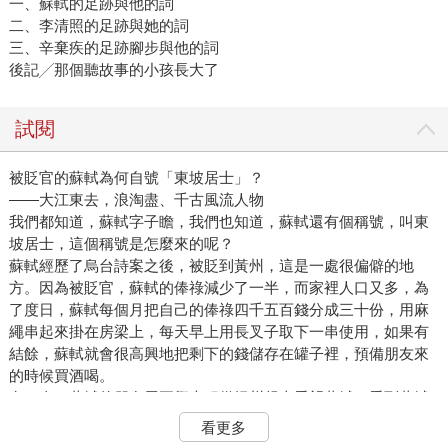
一、蘇軾的足跡與他的詞
二、李清照的足跡與她的詞
三、辛棄疾的足跡腳步與他的詞
後記╱那個聽故事的小孩長大了
試閱
被貶官的蘇軾為何自號「東坡居士」？
——大江東去，浪淘盡、千古風流人物
我們都知道，蘇軾字子瞻，我們也知道，蘇軾還有個稱號，叫東
坡居士，這個稱號是怎麼來的呢？
蘇軾經歷了烏台詩案之後，被貶到黃州，這是一處很偏僻的地
方。因為被貶官，蘇軾的俸祿減少了一半，而家裡人口又多，為
了度日，蘇軾每個月把自己的俸祿四千五百錢分成三十份，用麻
繩串起來掛在房梁上，每天早上用長叉子取下一串使用，如果有
結餘，蘇軾就會很高興地把剩下的錢儲存在罐子裡，預備朋友來
的時候買酒喝。
有一次，蘇軾的朋友馬正卿專程從揚州趕來看望蘇軾，看到蘇軾
生活如此貧苦，於是找到黃州太守，將當地的一塊荒地撥給蘇軾
看更多
耕種，幫助他一家解決吃飯問題。蘇軾十分高興。這塊荒地在黃