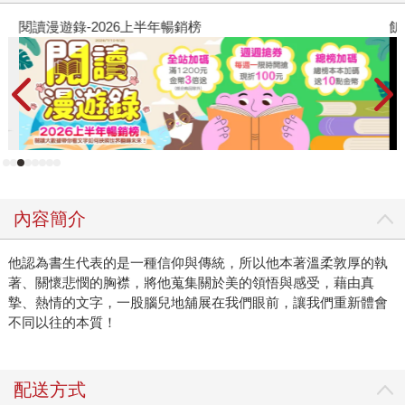
閱讀漫遊錄-2026上半年暢銷榜
飢
內容簡介
他認為書生代表的是一種信仰與傳統，所以他本著溫柔敦厚的執
著、關懷悲憫的胸襟，將他蒐集關於美的領悟與感受，藉由真
摯、熱情的文字，一股腦兒地舖展在我們眼前，讓我們重新體會
不同以往的本質！
配送方式