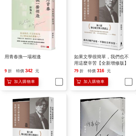
用青春換一場相逢
如果文學很簡單，我們也不
用這麼辛苦【全新增修版】
342
316
9
折
特價
元
79
折
特價
元
加入購物車
加入購物車