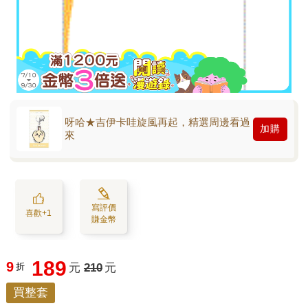
呀哈★吉伊卡哇旋風再起，精選周邊看過
加購
來
寫評價
喜歡+1
賺金幣
189
9
折
元
210
元
買整套