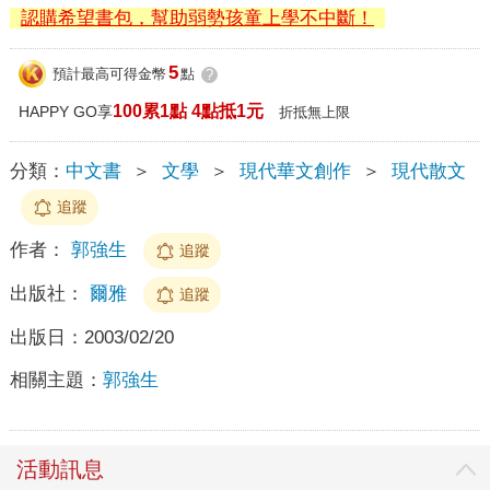
認購希望書包，幫助弱勢孩童上學不中斷！
5
預計最高可得金幣
點
?
100累1點 4點抵1元
HAPPY GO享
折抵無上限
分類：
中文書
＞
文學
＞
現代華文創作
＞
現代散文
追蹤
作者：
郭強生
追蹤
出版社：
爾雅
追蹤
出版日：
2003/02/20
相關主題：
郭強生
活動訊息