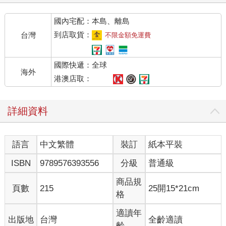
國內宅配：本島、離島
到店取貨：
台灣
不限金額免運費
國際快遞：全球
海外
港澳店取：
詳細資料
語言
中文繁體
裝訂
紙本平裝
ISBN
9789576393556
分級
普通級
商品規
頁數
215
25開15*21cm
格
適讀年
出版地
台灣
全齡適讀
齡