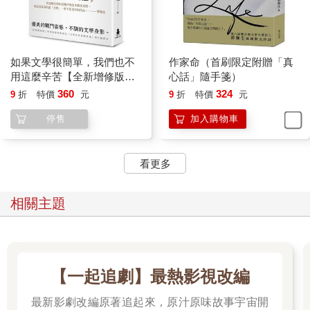
如果文學很簡單，我們也不
作家命（首刷限定附贈「真
用這麼辛苦【全新增修版】
心話」隨手箋）
(限量作者親簽版)
360
324
9
折
特價
元
9
折
特價
元
停售
加入購物車
看更多
相關主題
【一起追劇】最熱影視改編
最新影劇改編原著追起來，原汁原味故事宇宙開