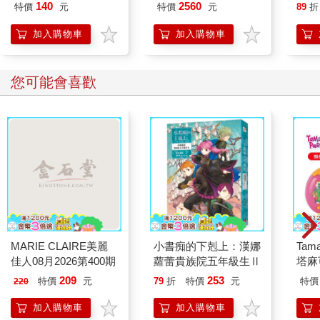
筆 ED.5 條紋銀
140
2560
特價
元
特價
元
89
折
加入購物車
加入購物車
您可能會喜歡
MARIE CLAIRE美麗
小書痴的下剋上：漢娜
Tam
佳人08月2026第400期
蘿蕾貴族院五年級生Ⅱ
塔麻
園系
209
253
特價
元
79
折
特價
元
特價
220
地冰
加入購物車
加入購物車