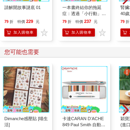
請解開故事謎底 01
一本書終結你的拖延
腎臟
症：透過「小行動」打
40
開大腦的行動開關，懶
就告
229
237
79
折
特價
元
79
折
特價
元
79
折
人也能變身「行動派」
的37個科學方法
加入購物車
加入購物車
您可能也需要
Dimanche感壓貼 [喵生
卡達CARAN D'ACHE
穎寶
活]
849 Paul Smith 自動鉛
(進