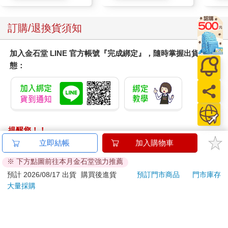
訂購/退換貨須知
加入金石堂 LINE 官方帳號『完成綁定』，隨時掌握出貨動
態：
提醒您！！
金石堂及銀行均不會請您操作ATM! 如接獲電話要求您前往
立即結帳
加入購物車
ATM提款機，請不要聽從指示，以免受騙上當！
※ 下方點圖前往本月金石堂強力推薦
退換貨須知：
預計 2026/08/17 出貨
購買後進貨
預訂門市商品
門市庫存
大量採購
**提醒您，鑑賞期不等於試用期，退回商品須為全新狀態**
依據「消費者保護法」第19條及行政院消費者保護處公告之
「通訊交易解除權合理例外情事適用準則」，以下商品購買
後，除商品本身有瑕疵外，將不提供7天的猶豫期：