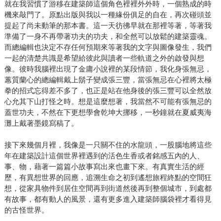
就在我習慣了游移在建築師這個角色裡裡外外時，一個熟成的時
機來敲門了。原點出版與我以一種緣份俱足的自在，再次碰頭並
提起了尚未動筆的那本書。這一天彷彿早就在那裡等著，等著我
準備了一身不再帶著功夫的功夫，和全然可以放鬆的建築靈魂。
而總編輯也決定不存任何預期來等著我的文字與圖像發生，我們
一起的清楚共識是希望給彼此與讀者一些軌道之外的啟發與想
像。彼時我腦裡出現了金庸小說裡的某段情節，我化身張無忌，
蕙質蘭心的總編輯戴上鬍子變成張三豐，當張無忌在心裡將太極
拳的招式忘得差不多了，也正是站在他身後的張三豐可以全然放
心允其下山打怪之時。想是這麼想著，我當然不可能有張無忌的
蓋世功夫，不然在下更想學會乾坤大挪移，一秒鐘就在夏威夷海
灘上戴著墨鏡寫稿了。
接下來幾個月裡，我像是一只關不住的水龍頭，一股腦地將這些
年在建築設計這個世界裡遇到的活色生香或者銘感五內的人、
事、物，藉著一篇篇小故事寫出來也畫下來。有真實生活的經
歷，有異想世界的回應，追溯生命之初到遙想旅程終點的空間狂
想，從家具物件到居住空間再到街道然後再到整個城市，到處都
有故事，都有動人的風景，還有更多進入建築師腦袋裡才看得見
的古怪世界。