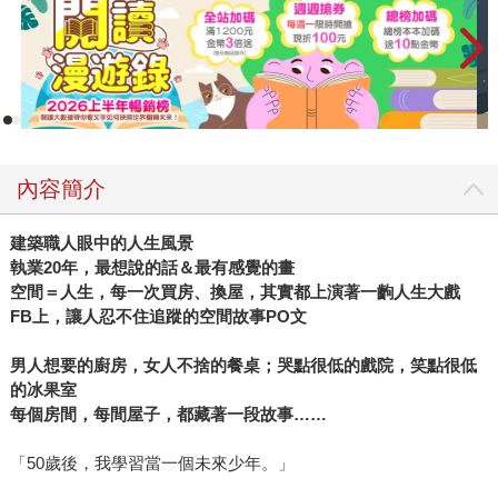
內容簡介
建築職人眼中的人生風景
執業
20
年，最想說的話＆最有感覺的畫
空間＝人生，每一次買房、換屋，其實都上演著一齣人生大戲
FB
上，讓人忍不住追蹤的空間故事
PO
文
男人想要的廚房，女人不捨的餐桌；哭點很低的戲院，笑點很低
的冰果室
每個房間，每間屋子，都藏著一段故事
……
「50歲後，我學習當一個未來少年。」