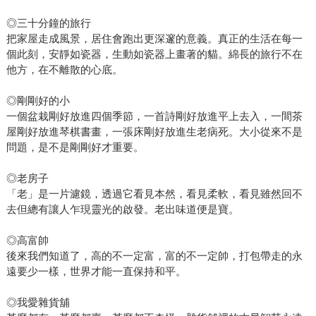
◎三十分鐘的旅行
把家屋走成風景，居住會跑出更深邃的意義。真正的生活在每一
個此刻，安靜如瓷器，生動如瓷器上畫著的貓。綿長的旅行不在
他方，在不離散的心底。
◎剛剛好的小
一個盆栽剛好放進四個季節，一首詩剛好放進平上去入，一間茶
屋剛好放進琴棋書畫，一張床剛好放進生老病死。大小從來不是
問題，是不是剛剛好才重要。
◎老房子
「老」是一片濾鏡，透過它看見本然，看見柔軟，看見雖然回不
去但總有讓人乍現靈光的啟發。老出味道便是寶。
◎高富帥
後來我們知道了，高的不一定富，富的不一定帥，打包帶走的永
遠要少一樣，世界才能一直保持和平。
◎我愛雜貨舖