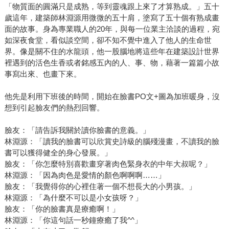
「物質面的圓滿只是成熟，等到靈魂跟上來了才算熟成。」五十
歲這年，建築師林淵源用微微的五十肩，塗寫了五十個有熟成畫
面的故事。身為專業職人的20年，與每一位業主洽談的過程，宛
如深夜食堂，看似談空間，卻不知不覺中進入了他人的生命世
界。像是關不住的水龍頭，他一股腦地將這些年在建築設計世界
裡遇到的活色生香或者銘感五內的人、事、物，藉著一篇篇小故
事寫出來、也畫下來。
他先是利用下班後的時間，開始在臉書PO文+圖為加班暖身，沒
想到引起臉友們的熱烈回響。
臉友：「請告訴我關於讀你臉書的意義。」
林淵源：「讀我的臉書可以欣賞史詩級的腦殘漫畫，不讀我的臉
書可以獲得健全的身心發展。」
臉友：「你怎麼特別喜歡畫穿著肉色緊身衣的中年大叔呢？」
林淵源：「因為肉色是愛情的顏色啊啊啊……」
臉友：「我覺得你的心裡住著一個不想長大的小男孩。」
林淵源：「為什麼不可以是小女孩呀？」
臉友：「你的臉書真是療癒啊！」
林淵源：「你這句話一秒鐘療癒了我^^」