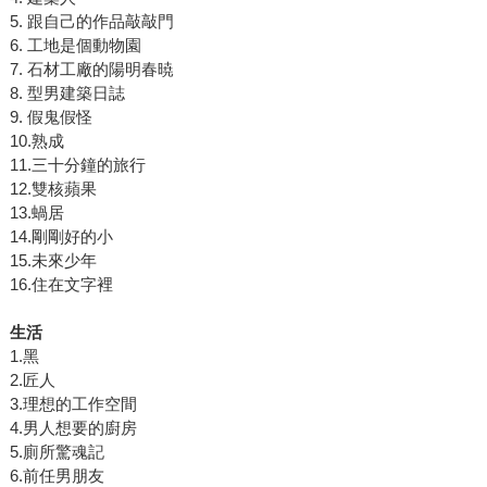
5. 跟自己的作品敲敲門
6. 工地是個動物園
7. 石材工廠的陽明春暁
8. 型男建築日誌
9. 假鬼假怪
10.熟成
11.三十分鐘的旅行
12.雙核蘋果
13.蝸居
14.剛剛好的小
15.未來少年
16.住在文字裡
生活
1.黑
2.匠人
3.理想的工作空間
4.男人想要的廚房
5.廁所驚魂記
6.前任男朋友