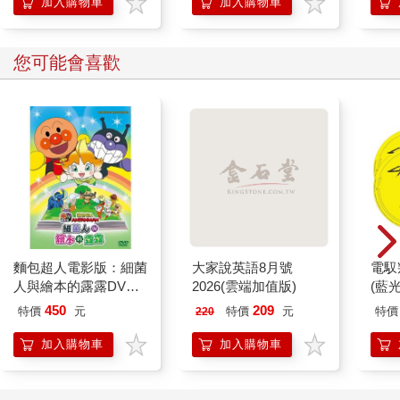
「日常私服小卡組」）
加入購物車
加入購物車
起的高塔。
十五年前老徐去了中國發展，據說是受到一股母體般的巨大召
您可能會喜歡
喚，他說那裡土地尺度的大美讓他有了更高的理想與情懷。眼看
對岸的建築動能在這幾年蓬勃發展，早已成了國際大師仙人們比
劃身手的閃亮舞台，讓我對我的石像老友抱以更深期許。多年不
見的他，直到去年我到上海出差時才有機會再得聚首。這才知道
堅持不離開建築領域的老徐後來熱情不減地轉進了土地的規劃與
開發，現已成了城市裡的地產大亨。再次見面的那晚，他開了一
瓶十萬元的紅酒與一支跟「切格瓦拉」同樣大器如砲管的雪茄，
與我分享了另外一種建築人的碩大情懷。只見雪茄被夾在他一如
往常的中指與無名指之間，隔著裊裊燃起的煙霧，我看到巨柴後
方變胖了的「庫哈斯先生」，一時之間倒有那麼幾分「川普」的
麵包超人電影版：細菌
大家說英語8月號
電馭
錯覺。
人與繪本的露露DVD-
2026(雲端加值版)
(藍
平裝版
…………………………………………………
450
209
特價
元
特價
元
特價
220
加入購物車
加入購物車
「當你離開你一直以為扮演得很好的那個角色時，才終於讓你自
己與那個角色都活了過來，並且深愛彼此。」