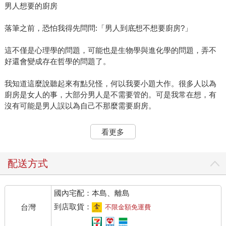
男人想要的廚房
落筆之前，恐怕我得先問問:「男人到底想不想要廚房?」
這不僅是心理學的問題，可能也是生物學與進化學的問題，弄不
好還會變成存在哲學的問題了。
我知道這麼說聽起來有點兒怪，何以我要小題大作。很多人以為
廚房是女人的事，大部分男人是不需要管的。可是我常在想，有
沒有可能是男人誤以為自己不那麼需要廚房。
得道的高僧(也是男人)說過這麼一句話:「需要的不多，想要的太
看更多
多。」這句話落在男人與廚房之間就有意思了。試想如果男人不
僅需要廚房，而且想要廚房比需要還多，這個世界會不會變得更
可愛些，更療癒些呢!
配送方式
我想說一個故事，關於一個男人與廚房的愛恨癡愁。
國內宅配：本島、離島
老友L男，外商公司的高級主管，名校畢業的管理碩士。幾年前當
到店取貨：
台灣
不限金額免運費
他還是單身時就在城市二十樓的上空擁有一戶自己的「質男部