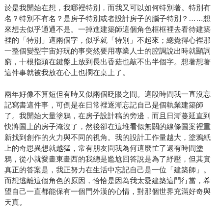
於是我開始在想，我哪裡特別，而我又可以如何特別著。特別有
名？特別不有名？是房子特別或者設計房子的腦子特別？……想
來想去似乎通通不是。一掉進建築師這個角色框框裡去看待建築
裡的「特別」這兩個字，似乎就「特別」不起來；總覺得心裡那
一整個變型宇宙好玩的事突然要用專業人士的腔調說出時就顯詞
窮，十根指頭在鍵盤上放到長出香菇也敲不出半個字。想著想著
這件事就被我放在心上也擱在桌上了。
兩年好像不算短但有時又似兩個眨眼之間。這段時間我一直沒忘
記寫書這件事，可倒是在日常裡逐漸忘記自己是個執業建築師
了。我開始大量塗鴉，在房子設計稿的旁邊，而且日漸蔓延直到
快將圖上的房子淹沒了，然後卻在這堆看似無關的線條圖案裡重
新找到創作的火力與不同的視角。我的設計工作量越大，塗鴉紙
上的奇思異想就越猛，常有朋友問我為何這麼忙了還有時間塗
鴉，從小就愛畫東畫西的我總是尷尬回答說是為了紓壓，但其實
真正的答案是，我正努力在生活中忘記自己是一位「建築師」。
而想逃離這個角色的原因，恰恰是因為我太愛建築這門行當，希
望自己一直都能保有一個門外漢的心情，對那個世界充滿好奇與
天真。