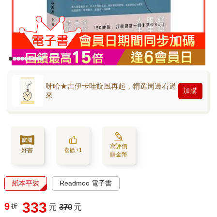
呀哈★吉伊卡哇旋風再起，精選周邊看過
加購
來
寫評價
好書
喜歡+1
賺金幣
紙本平裝
Readmoo 電子書
333
9
折
元
370
元