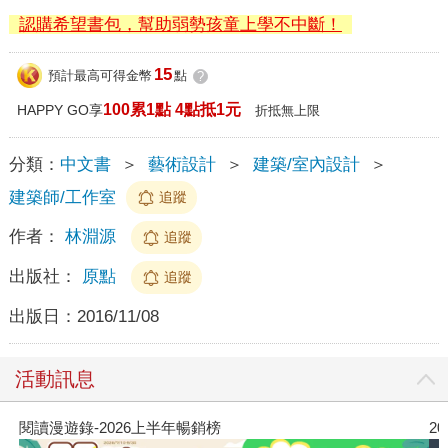
認購希望書包，幫助弱勢孩童上學不中斷！
15
預計最高可得金幣
點
?
100累1點 4點抵1元
HAPPY GO享
折抵無上限
分類：
中文書
＞
藝術設計
＞
建築/室內設計
＞
建築師/工作室
追蹤
作者：
林淵源
追蹤
出版社：
原點
追蹤
出版日：
2016/11/08
活動訊息
閱讀漫遊錄-2026上半年暢銷榜
2