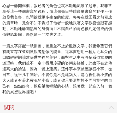
心思一離開框架，敘述者的角色也就不斷地流動了起來。我非常
享受這一整個書寫的過程，而這個每日持續多量書寫的動作不僅
啟發我良多，也開啟我更多生命的維度。每每在我回看之前寫成
的篇章時，竟會不知不覺成了他者一般地跟著文字歡喜也跟著感
動。不斷地離開熟練的身份而且不讓自己的角色被約定俗成的價
值觀給凝固，果然是一門功夫之道。
一篇文字搭配一紙插圖，圖畫並不止於服務文字，我更希望它們
有獨立存在並刺激觀者想像的能量。這本書想用一種貼近耳朵的
口吻輕輕朗讀建築世界裡的美好，面對生活中有許多看似堂奧的
道理時，我們並不一定非得用冷硬的姿態去接近，此書不在於傳
達高大的論述，因為「愛上建築」這件事本來就應該從小事、從
日常、從平凡中開始。不管你是不是建築人，是心裡住著小孩的
大人或者有著老靈魂的小孩，或者你只要還對於不同可能性的自
己有一點點好奇，歡迎帶著輕鬆的心情，跟著我一起進入前一個
我的異想世界裡吧！
試閱