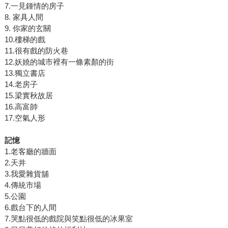
7.一見鍾情的房子
8. 家具人間
9. 你家的玄關
10.樓梯的戲
11.很有戲的防火巷
12.妖嬈的城市裡有一條素顏的街
13.獨立書店
14.老房子
15.梁實秋故居
16.高富帥
17.空氣人形
記憶
1.老客廳的牆面
2.天井
3.我愛雜貨舖
4.傳統市場
5.公園
6.戲台下的人間
7.哭點很低的戲院與笑點很低的冰果室