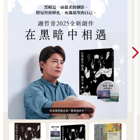
「男人也許更想要的是廚房的主人。」
建築人
建築人的款式有許多不同路數，每種款式都有其獨到的魅力與特
有的悲催。
我的朋友老徐，長得像鼎鼎大名的雷姆・庫哈斯（Rem
Koolhaas），就是設計了北京中央電視台總部大樓的建築大明
星，庫哈斯先生有著細細長長的身材跟一身的黑衣服，老徐也是
這個模樣。老徐抽菸時喜歡把香菸夾在中指與無名指之間，他說
這種焚燒的儀式要安排在四支長指之間比較像壁爐烈火裡獨處的
乾柴，既孤獨又快活，不曉得庫哈斯先生是否也如此。老徐長得
老，三十年前就是現在的模樣了，屬於滄桑先行的建築人。聽著
他在聊著對於建築的熱情與抱負時的那股苦行勁道，簡直就像是
嘴裡含著快蛀光的牙在吃巧克力一般，微痛並甜著。每次見到老
徐時，總會覺得眼前這位黑衣巫師好像幾個世紀沒睡似的，黑眼
圈早已像年輪一般覆蓋其歷經風霜的臉頰，顯出疲累的身形卻可
以直挺著軀幹談論他的作品。一串又一串如四射火光般的囈語在