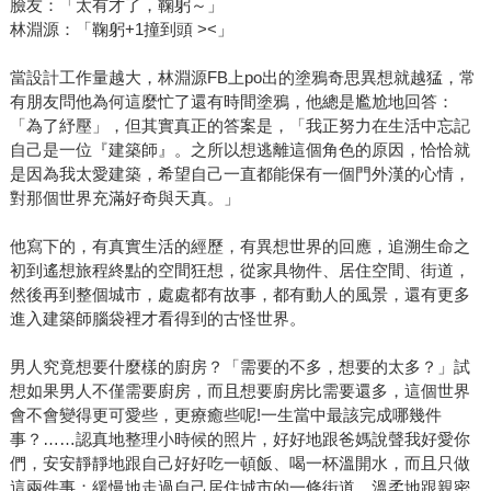
臉友：「太有才了，鞠躬～」
林淵源：「鞠躬+1撞到頭 ><」
當設計工作量越大，林淵源FB上po出的塗鴉奇思異想就越猛，常
有朋友問他為何這麼忙了還有時間塗鴉，他總是尷尬地回答：
「為了紓壓」，但其實真正的答案是，「我正努力在生活中忘記
自己是一位『建築師』。之所以想逃離這個角色的原因，恰恰就
是因為我太愛建築，希望自己一直都能保有一個門外漢的心情，
對那個世界充滿好奇與天真。」
他寫下的，有真實生活的經歷，有異想世界的回應，追溯生命之
初到遙想旅程終點的空間狂想，從家具物件、居住空間、街道，
然後再到整個城市，處處都有故事，都有動人的風景，還有更多
進入建築師腦袋裡才看得到的古怪世界。
男人究竟想要什麼樣的廚房？「需要的不多，想要的太多？」試
想如果男人不僅需要廚房，而且想要廚房比需要還多，這個世界
會不會變得更可愛些，更療癒些呢!一生當中最該完成哪幾件
事？……認真地整理小時候的照片，好好地跟爸媽說聲我好愛你
們，安安靜靜地跟自己好好吃一頓飯、喝一杯溫開水，而且只做
這兩件事；緩慢地走過自己居住城市的一條街道，溫柔地跟親密