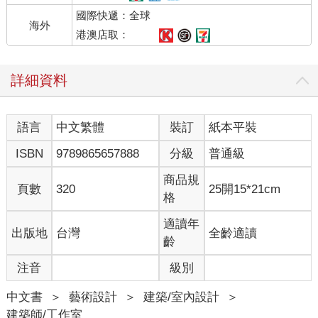
屋」。房子共20坪大的面積全部打通，一個房間與一間浴室，一
國際快遞：全球
個男人與一隻大狗。廚房對他而言只是牆面的一個符號，在半夜
海外
突然飢餓需要煮碗泡麵時，那符號才會發生生物學的意義。其實
港澳店取：
這位雅痞不是不愛美食，而是享用料理美饌時的L男總是在那個叫
作「家」以外的「他方」，一家又一家高檔的餐廳。烹調的概念
詳細資料
與那個男人的身體接觸僅於味蕾食道與內臟了，也難怪他會與廚
房演化出那種疏離的物與物之關係。而那個房子的大小也量身訂
製般的剛剛好讓1.5個人舒服居住，那個0.5代表一種非穩定交往的
語言
中文繁體
裝訂
紙本平裝
情感關係，其實也就是他更迭不定的女伴們。
ISBN
9789865657888
分級
普通級
直到40歲那一年，L男說他需要一個廚房了，因為終於遇到一個懂
他的女人，男人浪蕩的靈魂與漂泊的腸胃都想要定下來了。所以
商品規
頁數
320
25開15*21cm
他換了一間30坪的房子，一個房間一間浴室，一個餐廳與開放式
格
廚房，跟半個不需要電視機的起居間，另外一半留給了植物與寵
物。
適讀年
出版地
台灣
全齡適讀
齡
你可以想像這個房子的幸福感多到像奶昔一般溢出來了，廚房裡
注音
級別
日日烹調的不僅是食物，更多的是愛情。空間跟身體的關係也不
再只是物理性的尺度感，更多的是感官性的親密感。對L男而言，
中文書
＞
藝術設計
＞
建築/室內設計
＞
廚房非但不再只是個符號，而且簡直從名詞變成一個充滿表情的
建築師/工作室
動詞了。對於男人類來講，或許這也是一種空間認知上的演化吧!