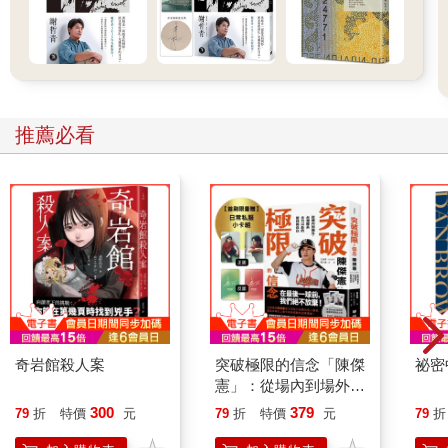
我眼前迸開，一下子是理性的白色，隨即又浪漫如梵谷的向日
葵，然後瞬間碎裂成葛飾北齋畫裡的滔天浪花。炯炯的眼神好像
要把城市裡被無聊美學漫天撒下的大網子給畫破，每次看他仰著
頭直視上方擋住陽光那棟巨大樓房時的蒼白表情，就會讓我想到
庫哈斯先生有一張相片，相片裡的他也仰了頭朝上方直視，但讓
他直視的卻是來自屋頂缺口透進來的那道光。我猜可能是這種四
推薦必看
十五度仰角的身體姿勢特別適合建築人，從西方的柯比意、萊特
到東方的安藤忠雄與伊東豊雄都曾以這個姿勢在跟他們的光交
談，那些身影被留在一張張建築史頁裡的黑白相片，各自英雄也
各自不朽著。
老徐自小學習古典鋼琴，原本應該是一位在演奏台上英姿煥發的
白馬王子，可自從進了那個教他要勇敢做自己的建築學院後，白
馬王子就被徹底解構再從反骨裡長出一個全新的浪子。他開始喜
歡有毛邊的音樂，也讓自己原本被裁剪得一絲不苟的性格長出毛
邊，柔軟如一張張被隨性撕開的棉紙，也鏗鏘如落在銀盤上的鋼
珠。有時流洩如瀑、有時像冰山，在他身上我見到不斷進化的流
奇岩館殺人案
突破極限的信念「陳傑
祕密
動生命，也感受到那種在探究設計可能性時，如石像一般的堅毅
憲」：從場內到場外，
精神。張牙舞爪的音符在這個建築怪客的手裡，也早已超出了樂
台灣隊長全力以赴的堅
300
379
79
折
特價
元
79
折
特價
元
79
折
譜上那五條只能平行的直線，我總能在他的建築作品裡，聽見幽
持與自白 （限量典藏
微晦澀的樂音；也在他不從眾的琴聲裡，看見不斷崩塌又不斷拔