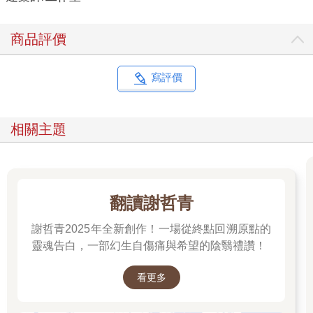
三年後，L男離婚了。(這裡不去解釋為了甚麼原因，反正跟柴米
商品評價
油鹽沒關係也好像有關係。)回到獨居的他沒有再換房子，有意思
的是，他把唯一的臥房拆掉，將原本的廚房延伸成為兩倍大。兩
台冰箱兩座爐具，兩張島台兩盞吊燈；剩下一半的肢體動作揮舞
寫評價
著兩倍的兩次方的寂寞，他要讓自己睡在親密的寂寞裡。
那個懂他的女人離開以後，他似乎更加耽溺這間廚房了。就是
相關主題
「寂寞」這東西讓「耽溺」從嫩芽長成大樹，男人在重新單獨面
對這個親密空間時開始學習從舌尖到腳趾尖跟自己好好相處，而
最好的場所正是廚房，這是L男步入中年後賴以安身的存在哲學。
前陣子得知L男再婚了，某天我在臉書上收到他傳來的短訊:「哥
翻讀謝哲青
們，我終於知道理想廚房的條件是啥了!」
謝哲青2025年全新創作！一場從終點回溯原點的
「是啥?」我問
靈魂告白，一部幻生自傷痛與希望的陰翳禮讚！
「不告訴你。」
看更多
…………………………………………………