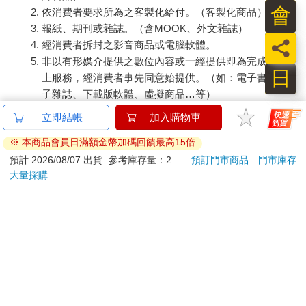
會
依消費者要求所為之客製化給付。（客製化商品）
報紙、期刊或雜誌。（含MOOK、外文雜誌）
員
經消費者拆封之影音商品或電腦軟體。
非以有形媒介提供之數位內容或一經提供即為完成之線
日
上服務，經消費者事先同意始提供。（如：電子書、電
子雜誌、下載版軟體、虛擬商品…等）
已拆封之個人衛生用品。（如：內衣褲、刮鬍刀、除毛
刀…等）
若非上列種類商品，均享有到貨7天的猶豫期（含例假
日）。
辦理退換貨時，商品（組合商品恕無法接受單獨退貨）必須
是您收到商品時的原始狀態（包含商品本體、配件、贈品、
保證書、所有附隨資料文件及原廠內外包裝…等），請勿直
接使用原廠包裝寄送，或於原廠包裝上黏貼紙張或書寫文
字。
退回商品若無法回復原狀，將請您負擔回復原狀所需費用，
嚴重時將影響您的退貨權益。