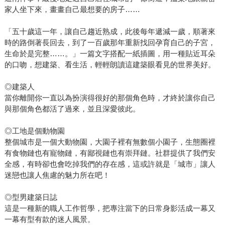
家人坐下來，畫畫自己最想要的房子……
「五十歲這一年，讓自己趨近熟成，此後每年遞減一歲，順著來
時的路倒著長回去，到了一百歲那年重新找回孕育自己的子宮，
生命於是完整……。」一篇文字搭配一紙插圖，用一種貼近耳朵
的口吻，想建築、看生活，輕輕朗讀這建築眼看見的世界美好。
◎建築人
當你離開你一直以為扮演得很好的那個角色時，才終於讓你自己
與那個角色都活了過來，並且深愛彼此。
◎工地是個動物園
整個城市是一個大動物園，大園子裡有無數個小園子，生態圈裡
有食物鏈也有寵物鏈，有鄙視鏈也有崇拜鏈。社群提供了我們安
全感，有時卻也會吃掉我們的存在感，這或許就是「城市」讓人
迷戀也讓人焦慮的魅力所在吧！
◎型男建築日誌
這是一種新的職人工作哲學，把專注當下的日常身影活成一幕又
一幕有型有款的迷人風景。