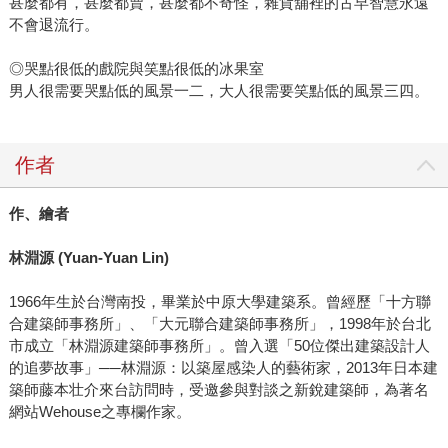
甚麼都有，甚麼都賣，甚麼都不奇怪，雜貨舖裡的古早智慧永遠
不會退流行。
◎哭點很低的戲院與笑點很低的冰果室
男人很需要哭點低的風景一二，大人很需要笑點低的風景三四。
作者
作、繪者
林淵源
(Yuan-Yuan Lin)
1966年生於台灣南投，畢業於中原大學建築系。曾經歷「十方聯
合建築師事務所」、「大元聯合建築師事務所」，1998年於台北
市成立「林淵源建築師事務所」。曾入選「50位傑出建築設計人
的追夢故事」──林淵源：以築屋感染人的藝術家，2013年日本建
築師藤本壮介來台訪問時，受邀參與對談之新銳建築師，為著名
網站Wehouse之專欄作家。