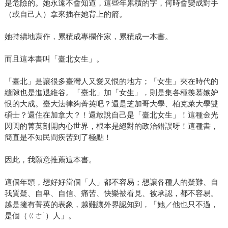
是危險的。她永遠不會知道，這些年累積的字，何時會變成對手
（或自己人）拿來插在她背上的箭。
她持續地寫作，累積成專欄作家，累積成一本書。
而且這本書叫「臺北女生」。
「臺北」是讓很多臺灣人又愛又恨的地方；「女生」夾在時代的
縫隙也是進退維谷。「臺北」加「女生」，則是集各種羨慕嫉妒
恨的大成。臺大法律夠菁英吧？還是芝加哥大學、柏克萊大學雙
碩士？還住在加拿大？！還敢說自己是「臺北女生」！這種金光
閃閃的菁英剖開內心世界，根本是絕對的政治錯誤呀！這種書，
簡直是不知民間疾苦到了極點！
因此，我願意推薦這本書。
這個年頭，想好好當個「人」都不容易；想讓各種人的疑難、自
我質疑、自卑、自信、痛苦、快樂被看見、被承認，都不容易。
越是擁有菁英的表象，越難讓外界認知到，「她／他也只不過，
是個（ㄍㄜ˙）人」。