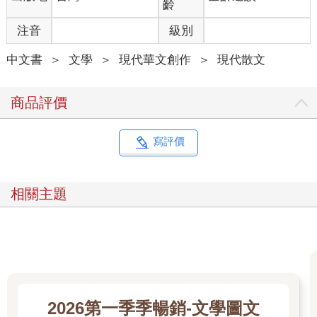
齡
因為其實沒有那麼好的收入可以四處旅行。也沒有那麼久的假
注音
級別
期。而假期要節省起來去聽起來比較異國風味的歐洲。即使不去
歐洲，也想去京都吃甜點看楓葉。比較標新立異的台北女生會去
中文書
＞
文學
＞
現代華文創作
＞
現代散文
印度、泰國、柬埔寨。台北女生在鏡頭前笑得很美，分不清楚他
在對誰笑，但她在那樣的角色扮演當中是得笑，就該那麼笑，很
美地笑。台北女生不想結婚但也不想單身。台北女生有能力－無
商品評價
論是經濟或智識上的－抵抗要把她捕捉回潛留在現代化城市下的
父權暗流。那被寫好的，議程改都不能改的文化霸權。長輩說話
不回嘴，老公晚歸做宵夜。彷彿她少也賤而多能鄙事的十八般武
寫評價
藝，在婚姻市場上都不算數，她孓然一身只剩下生育與照護的價
值，任三姑六婆品頭論足。台北女生不是很喜歡單身，眼光也不
是那麼高，她想找的是可以一起在人生裡旅行的伴侶，出現的卻
相關主題
總是想透過擁有她來證明自己是人生勝利組的男孩們。在玩具箱
裡少一個漂亮能幹女朋友的男孩們。
「你是要我，還是要一個會認真聽你說話、陪伴你，跟你朋友家
人處得來的有陰道的人類？」台北女生常常在心裡這樣默默地質
問躺在身邊的男朋友們。
2026第一季季暢銷-文學圖文
男朋友們都說現在女生沒有公主病最好了。但當台北女生皺著眉