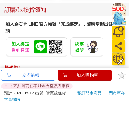
以記得他們，記得陳澄波，還有那些平白消失在歷史的人們。所
以我們要一直記得。」
訂購/退換貨須知
**
加入金石堂 LINE 官方帳號『完成綁定』，隨時掌握出貨動
歷史裡的死亡其實沒有很遙遠，歷史裡的死亡往往在當下。臺灣
態：
幾乎處處都是田野現場，一伸手就能觸碰到時代巨輪。
出國前後，中學歷史課綱的修改議題還沒有如野火般一發不可收
拾，只是溫溫地悶燒在學術工作者之間。我追蹤這個議題許久，
閱讀會議側記，相關的報導與部落格文看了很多，每有新發展也
都抓空與身邊朋友討論。
提醒您！！
金石堂及銀行均不會請您操作ATM! 如接獲電話要求您前往
立即結帳
加入購物車
無庸置疑，歷史的形塑是權力的展演 (The making of history is no
ATM提款機，請不要聽從指示，以免受騙上當！
doubt a political project)。歷史課綱的問題開始受到學者矚目，出
※ 下方點圖前往本月金石堂強力推薦
身法國的高格孚教授來多倫多演講，開場白的第一句就這麼說。
退換貨須知：
預計 2026/08/12 出貨
購買後進貨
預訂門市商品
門市庫存
我坐在台下，心裡一驚。我是政治學的學生，我也看見了這歷史
大量採購
**提醒您，鑑賞期不等於試用期，退回商品須為全新狀態**
的書寫裡權力再赤裸不過。眼前浮起會議側記裡王曉波舌戰群雄
依據「消費者保護法」第19條及行政院消費者保護處公告之
的紀錄，又想起課綱比較表格中被粗暴改寫的移民觀點，清清楚
「通訊交易解除權合理例外情事適用準則」，以下商品購買
楚，鬥爭就在跟前。
後，除商品本身有瑕疵外，將不提供7天的猶豫期：
易於腐敗、保存期限較短或解約時即將逾期。（如：生
現時的鬥爭決定對過去的理解，爭的是過去，改變的卻是未來。