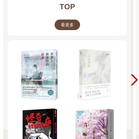
頭談論稅務、房地產或市長選舉的時候，台北女生好像又不可愛
TOP
了。可愛到底是什麼？是馬尾，還是雙馬尾？是笑起來的時候會
先抿一下嘴唇？是看電影的時候會被嚇一跳讓男生握住她的手？
為什麼可愛總與激起雄性保護欲有正相關呢？但我覺得我的台北
看更多
女生朋友們最可愛的時候是她們在熱炒店喝了啤酒大聲說「幹馬
英九下台」。
真正的台北女生有軟弱的時候－城市是這樣一個會吞噬掉靈魂的
黑洞啊－但她真的需要妳的時候她不是落難的公主。她是不得志
的白居易，被一份雞肋般的工作勒得看不見出路，而台北居大不
易。
這首都的願景與創新被老男人們佔據了版面。可其實，台北的輝
煌繁華都是台北女生撐起來的。她們在城市機器裡做大大小小的
螺絲釘，編織人群成政經網絡。在台北女生的手下，高樓從平地
興起，夢想從遠方降落。她照料著百工在市井間穿梭，餵飽鰥寡
孤獨，扶穩了改朝換代。台北女生老了的時候，還得走進政治人
物的藉口裡，扮成淡水阿嬤叫人選總統。哎，真正的台北女生才
不會叫人選總統。治大國如烹小鮮，她從廚房走出來可以直接走
進總統府裡。後來選上總統的不就是個台北女生。