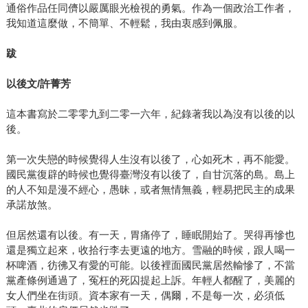
通俗作品任同儕以嚴厲眼光檢視的勇氣。作為一個政治工作者，
我知道這麼做，不簡單、不輕鬆，我由衷感到佩服。
跋
以後文
/
許菁芳
這本書寫於二零零九到二零一六年，紀錄著我以為沒有以後的以
後。
第一次失戀的時候覺得人生沒有以後了，心如死木，再不能愛。
國民黨復辟的時候也覺得臺灣沒有以後了，自甘沉落的島。島上
的人不知是漫不經心，愚昧，或者無情無義，輕易把民主的成果
承諾放煞。
但居然還有以後。有一天，胃痛停了，睡眠開始了。哭得再慘也
還是獨立起來，收拾行李去更遠的地方。雪融的時候，跟人喝一
杯啤酒，彷彿又有愛的可能。以後裡面國民黨居然輸慘了，不當
黨產條例通過了，冤枉的死囚提起上訴。年輕人都醒了，美麗的
女人們坐在街頭。資本家有一天，偶爾，不是每一次，必須低