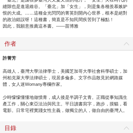
縫隙也是進退維谷。「臺北」加「女生」，則是集各種羨慕嫉妒
恨的大成。……這種金光閃閃的菁英剖開內心世界，根本是絕對
的政治錯誤呀！這種書，簡直是不知民間疾苦到了極點！
因此，我願意推薦這本書。——苗博雅
作者
許菁芳
高雄人，臺灣大學法律學士，美國芝加哥大學社會科學碩士，加
州柏克萊大學法律碩士，現居多倫多。文字作品散見於網路媒
體，女人迷Womany專欄作家。
少時懞懞懂懂地做憤青，成人後是半調子文青。正職從事知識生
產工作，關心東亞法治與民主。平日讀書寫字，跑步，摸貓，看
電影。日常宅裡實踐女性主義，做獨立的人，做自由的臺灣人。
目錄