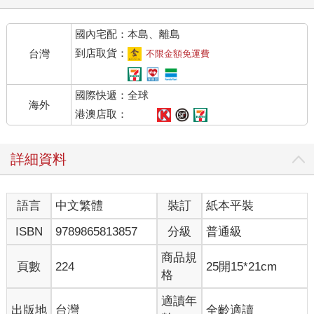
她那無法被錯認的才華和光彩，立刻就讓她變成她自己了。
國內宅配：本島、離島
五年後她累積了好多作品。Youtube上的自動播放清單轉呀轉，一
口氣轉了十幾首歌，貓咪都聽到睡著了。
到店取貨：
台灣
不限金額免運費
徐佳瑩變得好像是台北女生呀。畫了眼線畫了長長的睫毛，長長
國際快遞：全球
的腿長長的頭髮，在瀏海後抬眼靜靜定定地看著你。明明很在
海外
乎，但也知道在乎沒有用，誰在乎誰傷心，抱著這種心情進進出
港澳店取：
出感情間。在感情裡打死也不要吃虧。但真問她為什麼那麼怕吃
虧，她也說不出所以然。睜著大大的眼睛，很有個性地，很美麗
詳細資料
但很倔強地不要吃虧那樣。也可以喝酒也可以跳舞也可以帥氣地
刷卡也可以跟男生回家也可以流浪在雙人床間。但她感冒時妳拎
著熱湯去看她時，她很憔悴地坐在妳為她擺好的餐具前，怔怔流
語言
中文繁體
裝訂
紙本平裝
下淚來。妳作為一個好朋友，輕輕拍拍她的背。那樣的台北女
生。
ISBN
9789865813857
分級
普通級
台北女生通常不真的是台北女生。台北女生往往有一個不是台北
商品規
頁數
224
25開15*21cm
的家，在過年過節的時候要回去。她會從小小的租屋處，光鮮亮
格
麗地拉著行李去搭捷運，搭到台北車站，在複雜的地下道間穿
梭，上高鐵，坐下來，喝一口小七買的咖啡，聽哀鳳裡的音樂。
適讀年
出版地
台灣
全齡適讀
她盡力維持那從都會區回到家鄉的形象。她不會離開台北很久，