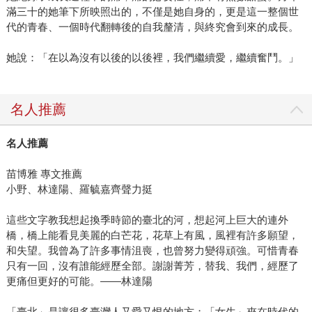
滿三十的她筆下所映照出的，不僅是她自身的，更是這一整個世
代的青春、一個時代翻轉後的自我釐清，與終究會到來的成長。
她說：「在以為沒有以後的以後裡，我們繼續愛，繼續奮鬥。」
名人推薦
名人推薦
苗博雅 專文推薦
小野、林達陽、羅毓嘉齊聲力挺
這些文字教我想起換季時節的臺北的河，想起河上巨大的連外
橋，橋上能看見美麗的白芒花，花草上有風，風裡有許多願望，
和失望。我曾為了許多事情沮喪，也曾努力變得頑強。可惜青春
只有一回，沒有誰能經歷全部。謝謝菁芳，替我、我們，經歷了
更痛但更好的可能。——林達陽
「臺北」是讓很多臺灣人又愛又恨的地方；「女生」夾在時代的