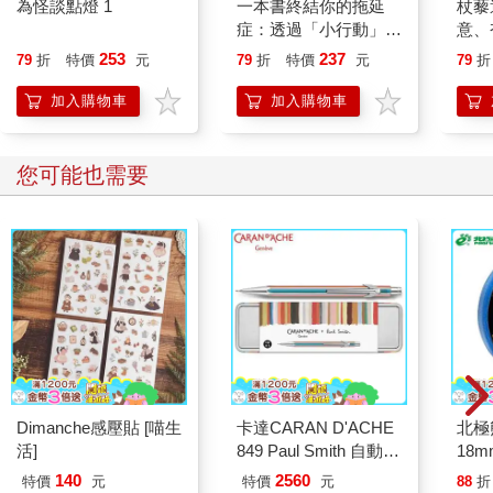
為怪談點燈 1
一本書終結你的拖延
杖藜
須做出的選擇。二零一四年，我剛進博士班。二二八前幾天中央
症：透過「小行動」打
意、
社報導一場座談會，會中講者指稱二二八事件沒有元兇，甚至，
開大腦的行動開關，懶
恭談
253
237
79
折
特價
元
79
折
特價
元
79
折
日本才是二二八事件元凶。臉友們轉貼這篇報導，驚恐不已。已
人也能變身「行動派」
想
經七十年了，這樣的言論還能夠蟄伏在人們認知的邊緣，以話術
的37個科學方法
加入購物車
加入購物車
將事實一筆勾銷。彷彿大批移動來台的飛機與軍隊，都是憑空出
現；被捉捕與處決的人們，也都是憑空消失。槍枝與刀械在臺灣
人身上留下的傷口與血跡被掩埋在人們的記憶裡，不敢說也不敢
您可能也需要
想。
全世界的獨裁政權似乎都覺得，如果屠殺只存在在記憶裡，就不
算是存在；如果不存在，就沒有指揮官需要對暗夜的號哭與恐懼
負責。
隔了幾天，讀歷史的朋友 F 寫了一篇文章紀念陳澄波。陳澄波是
傑出的畫家，來自殖民地的平凡學徒，靠著天份與勤力，一躍而
上日本帝國的藝術舞台。他的畫筆下有澄澈的淡水海波，有林木
蓊鬱的嘉義公園。家人在他筆下有樸拙勤實的古風，孩子穿著胖
Dimanche感壓貼 [喵生
卡達CARAN D'ACHE
北極
胖的棉襖，戴瓜皮小帽。年夜飯時人們聚集在餐桌邊，畫家的眼
活]
849 Paul Smith 自動鉛
18m
是全視角，將全家人都包納進去。但陳澄波也是國民黨軍隊槍口
筆 ED.5 條紋銀
140
2560
下的犧牲者。作為地方仕紳，又因少時遊歷能說流利的北京話，
特價
元
特價
元
88
折