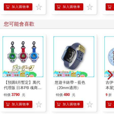
人們仰賴他。在二二八的混亂之中，他義不容辭地擔負起與政府
加入購物車
加入購物車
對話的責任，穿戴好整齊的西裝前往水上機場與軍隊談判。
他挺直背脊，直挺挺地走進去；他的背脊也直挺挺地躺著出來。
您可能會喜歡
他躺在那裡，直挺挺地躺著，死不瞑目的僵直著。我在許多場合
都一再看見陳澄波躺在木板上的遺容。實在不好看，委屈橫死
的，如何能好看。但我也逼著我自己看，不只是他，我告訴自己
絕對不輕易跳過那一張張死前凝視鏡頭、死後七竅流血的照片。
因為死亡的面目如此，獨裁政權的本質如此。這塊土地承載過這
些鮮血。此政權後來所宣稱的現代化與經濟奇蹟裡，還有一群被
迫沈默的幽魂在背景遊蕩。後面世世代代也都沈默著，任憑教育
與媒體一層層覆蓋上權力者的觀點，為著下一代不要心懷恐懼。
無知便可以不恐懼。
但無知不是無所畏懼，無知只是無知。擁有知識才可能擁有無懼
【預購8月暫定】萬代
悠遊卡錶帶－藍色
吉伊
的勇氣。在真理面前人才能自由。這麼多年後，我們可以面對死
代理版 日本PB 魂商店
（20mm適用）
本屋
亡的來龍去脈。
限定 數碼寶貝 D-ARK
3790
490
特價
元
特價
元
9
折
25周年彩色進化版
F 說：「終於我們活在了一個可以自由談論陳澄波的時代，終於
加入購物車
加入購物車
我們對於這些過往，不需要遮遮掩掩，不需要心懷恐懼。我們可