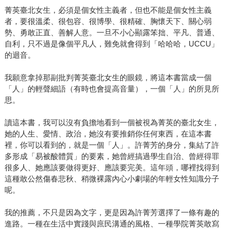
菁英臺北女生，必須是個女性主義者，但也不能是個女性主義
者，要很溫柔、很包容、很博學、很精確、胸懷天下、關心弱
勢、勇敢正直、善解人意。一旦不小心顯露笨拙、平凡、普通、
自利，只不過是像個平凡人，難免就會得到「哈哈哈，UCCU」
的迴音。
我願意拿掉那副批判菁英臺北女生的眼鏡，將這本書當成一個
「人」的輕聲細語（有時也會提高音量），一個「人」的所見所
思。
讀這本書，我可以沒有負擔地看到一個被視為菁英的臺北女生，
她的人生、愛情、政治，她沒有要推銷你任何東西，在這本書
裡，你可以看到的，就是一個「人」。許菁芳的身分，集結了許
多形成「易被酸體質」的要素，她曾經搞過學生自治、曾經得罪
很多人、她應該要做得更好、應該要完美。這年頭，哪裡找得到
這種敢公然傷春悲秋、稍微裸露內心小劇場的年輕女性知識分子
呢。
我的推薦，不只是因為文字，更是因為許菁芳選擇了一條有趣的
進路。一種在生活中實踐與庶民溝通的風格、一種學院菁英敢寫