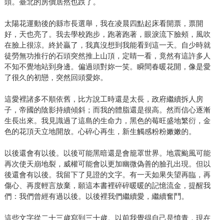
頭。臺北的房價居然也跌了。
太陽花運動後的縣市長選舉，我在凌晨四點起床看開票，票開
好，天也亮了。我去學校跑步，跑著跑著，眼淚流下臉頰，風吹
在臉上很涼。終於贏了，我真沒想到我能看到這一天。自少時就
徒勞無功推行的石頭突然推上山頂，定睛一看，竟然有這許多人
不知不覺地站到身邊。偏過頭對妳一笑。瞬間春暖花開，像是愛
了很久的初戀，突然回頭愛妳。
這愛裡諸多不順依舊，比方說工時還是太長，政府繼續拆人房
子，帝國的陰影持續傾斜；而我的體脂還是很高。然而信心逐漸
生長出來。我見識過了這島的生命力，黑色的莓旺盛地繁衍，金
色的花頂天立地開放。心碎心再生，新生觸感粉粉嫩嫩的。
以後還會有以後。以後可能黑暗還是會籠罩世界。地震颱風可能
再次使天崩地裂，威權可能會以更加幽微偽善的臉孔出現。但以
後還會有以後。我留下了見證的文字。有一天如果失望再臨，再
傷心、再度輕言放棄，願這本書裡碎碎暖暖的記憶流金，提醒我
們：我們曾經有過以後。以後裡我們繼續愛，繼續奮鬥。
這些文字從二十三歲寫到三十歲。以前我覺得自己是憤青，現在