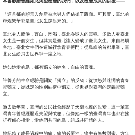
本書獻給曾經如此渴望改變的我們，以及改變成真的以後
——
「這首都的願景與創新被老男人們佔據了版面。可其實，臺北的
輝煌繁華都是臺北女生撐起來的。」
臺北令人疲倦，蒼白，潮濕，臺北吞噬人的靈魂。多數人看臺北
女生是一個女生，但其實是臺北讓人變成了臺北女生。來自島嶼
各地，臺北女生們在這城裡拿青春搏鬥；從島嶼的首都畢業，臺
北女生紛飛去世界爭一席之地。
她如她愛的島，都有獨立的姓名，自由的靈魂。
許菁芳的生命經驗是關於「獨立」的反省：從憤怒與迷惘的青春
裡獨立，從既定的性別結構中獨立，從世界對臺灣的定義裡獨
立。
過去數年間，臺灣的公民社會經歷了天翻地覆的改變，這一輩臺
灣青年曾經經歷過失望與憤怒，但像她一樣的臺灣青年也都在挫
折裡傾心相愛，愛他們共同的島，組成共同體的人。
她紀錄了成長過程中的痛，痛的必要性，痛中有無數甜蜜。方年