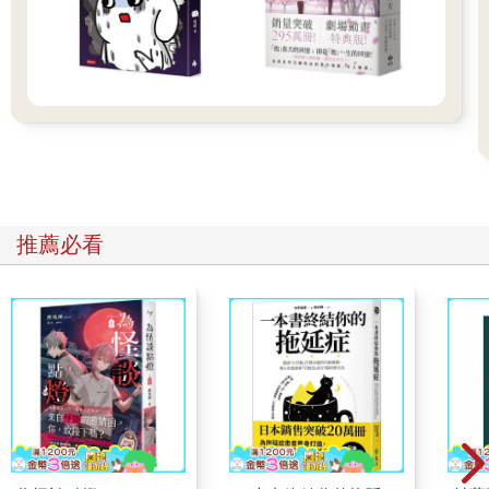
多數人看台北女生是一個女生，但我總覺得是台北讓人變成了台
北女生。這城苦她心志，勞她筋骨，雖是咬著牙奮鬥卻仍然笑咪
咪地，別人輕賤她卻還是心懷大志。我聽了一個晚上的徐佳瑩。
她問，「我們是不是比從前完整？和誰過著理想的人生？」我想
著我曾經做過台北女生。我花了很大的力氣才從台北畢業。我沒
有跟誰一起過理想的人生。不過，幸好，我倒也可以問心無愧地
說，天降大任於斯，是那城裡讓我成了台北女生，終究能了人所
不能。
------------
推薦必看
建築在死亡上的青春與愛 (部分節錄)
……
（前略）
其實為臺灣而死的人很多，實在是太多了，而且沒有被記得就被
遺忘。大學時代啟蒙以來我困惑不已，為何我們如此善於遺忘？
勇於遺忘難道不正是助長不義？
遺忘與記憶是歷史學家的課題，但如何面對記憶卻是每個公民必