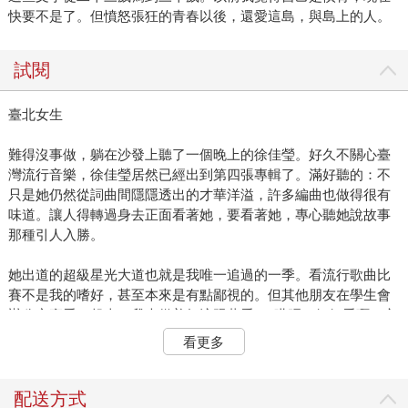
快要不是了。但憤怒張狂的青春以後，還愛這島，與島上的人。
試閱
臺北女生
難得沒事做，躺在沙發上聽了一個晚上的徐佳瑩。好久不關心臺
灣流行音樂，徐佳瑩居然已經出到第四張專輯了。滿好聽的：不
只是她仍然從詞曲間隱隱透出的才華洋溢，許多編曲也做得很有
味道。讓人得轉過身去正面看著她，要看著她，專心聽她說故事
那種引人入勝。
她出道的超級星光大道也就是我唯一追過的一季。看流行歌曲比
賽不是我的嗜好，甚至本來是有點鄙視的。但其他朋友在學生會
辦公室裏看了起來，我也從善如流跟著看──哎呀，好好看啊。立
刻折服成戲迷。女孩們都非常喜歡李伯恩，林芯儀的台語歌，一
看更多
開口就征服所有南部小孩。我們跟著小胖老師、黃韻玲點評得頭
頭是道。而親眼目睹、第一次聽見徐佳瑩的成名作《身騎白
馬》，當然可以算是我們世代集體記憶之一了吧。沒有人能否認
配送方式