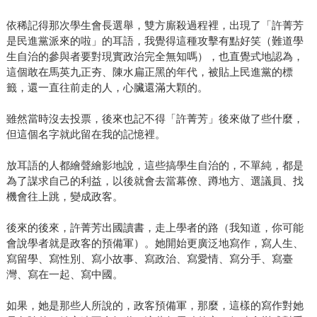
依稀記得那次學生會長選舉，雙方廝殺過程裡，出現了「許菁芳
是民進黨派來的啦」的耳語，我覺得這種攻擊有點好笑（難道學
生自治的參與者要對現實政治完全無知嗎），也直覺式地認為，
這個敢在馬英九正夯、陳水扁正黑的年代，被貼上民進黨的標
籤，還一直往前走的人，心臟還滿大顆的。
雖然當時沒去投票，後來也記不得「許菁芳」後來做了些什麼，
但這個名字就此留在我的記憶裡。
放耳語的人都繪聲繪影地說，這些搞學生自治的，不單純，都是
為了謀求自己的利益，以後就會去當幕僚、蹲地方、選議員、找
機會往上跳，變成政客。
後來的後來，許菁芳出國讀書，走上學者的路（我知道，你可能
會說學者就是政客的預備軍）。她開始更廣泛地寫作，寫人生、
寫留學、寫性別、寫小故事、寫政治、寫愛情、寫分手、寫臺
灣、寫在一起、寫中國。
如果，她是那些人所說的，政客預備軍，那麼，這樣的寫作對她