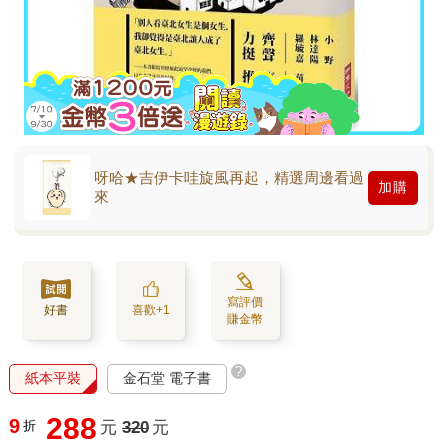
呀哈★吉伊卡哇旋風再起，精選周邊看過
加購
來
寫評價
好書
喜歡+1
賺金幣
?
紙本平裝
金石堂 電子書
288
9
折
元
320
元