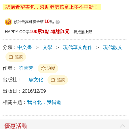
認購希望書包，幫助弱勢孩童上學不中斷！
10
預計最高可得金幣
點
?
100累1點 4點抵1元
HAPPY GO享
折抵無上限
分類：
中文書
＞
文學
＞
現代華文創作
＞
現代散文
追蹤
作者：
許菁芳
追蹤
出版社：
二魚文化
追蹤
出版日：
2016/12/09
相關主題：
我台北，我街道
優惠活動