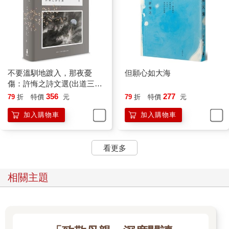
我們的心真的像大海，我們的心本來就是大海。
媽媽，下次身體有一些不舒服，有不如意的人或事了，妳就去
想，自己的心是大海。
當我們的心不是情緒的心，而是無窮無邊的悲智大海，我們就會
遠離害怕與恐懼了。
不要溫馴地踱入，那夜憂
但願心如大海
傷：許悔之詩文選(出道三十
二○一二年二月二十三日《聯合副刊》
週年典藏紀念版)
356
277
79
折
特價
元
79
折
特價
元
加入購物車
加入購物車
〈原是一名抄經人〉
捨得，捨不得。
看更多
沒有一步到位的智慧，都是在煩惱中、痛苦裡逐步學會的。
相關主題
元月十一日，我的老狗尼歐捨報了，下午，我從五洲動物醫院開
車把他接回家，停在地下二樓的停車場，抱著他要坐電梯的時
候，他突然睜大了眼睛看我，劇烈喘了幾口氣，當我開了家門，
把他放在狗窩中，幾秒鐘，他便斷了氣，他的眼睛瞬即黯淡，黑
白分明的眼球彈指轉而為灰，我為他蓋上往生被，開始為他助