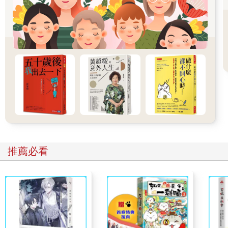
經，度過了那六天五夜。我用大張的紙，抄寫法華經的觀世音菩
薩普門品、化城喻品，也為一位朋友抄寫注解了一部心經。
那個酷寒無比的冬天，我記得是不下雨的乾冷，還有些微陽光，
尼歐那時是不到一歲的小狗，純種好看好動的米格魯。有時抄經
累了，我躺在地板上，他就過來舔我的臉，我就告訴他，我人生
所有的恐懼、黑暗和不堪，他用慧黠的眼神表示傾聽和理解，他
並不須要言語。
有時尼歐跑近他的外出皮繩旁，叼著皮繩跑近我，希望我帶他去
戶外散步。
對於那時缺乏行動力的我而言，有萬般不願意。我曾經喃喃的向
推薦必看
尼歐說過「我都決定要自殺了，你還要我帶你去散步！？」
尼歐堅定的叼著皮繩，左右蹦跳，他那種全然純真的眼神讓我無
法拒絕，所以，我滿他的願，就帶他外出散步、晃盪，有時一個
小時，有時兩個小時，戶外的陽光照著我們，並不能驅趕我心的
寒冷，但我們相互陪伴。