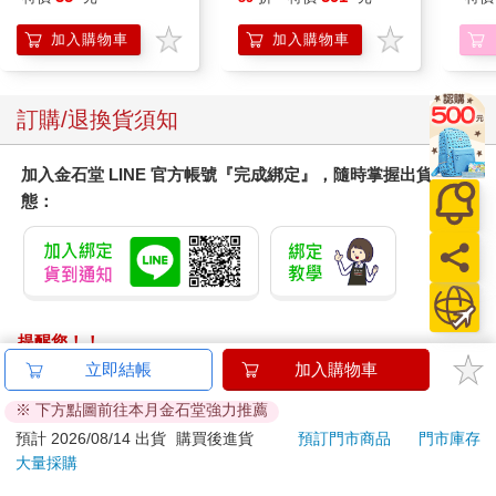
我沒有馬上答應，那跟我佛法的訓練不符，尼歐會昏昏沉沉進入
中陰，於他後來之世，甚不妥當。但我的內心非常煎熬，也動過
加入購物車
加入購物車
念頭，告訴自己，不得已的時候，就進行吧。有好幾天，我的內
心痛苦萬分。
訂購/退換貨須知
尼歐捨報那天中午，我帶他去醫院皮下注射，他在診間，開始口
中滴血，我也動了念頭，或將進行。
加入金石堂 LINE 官方帳號『完成綁定』，隨時掌握出貨動
態：
下午我去接他，依每日之慣常載他回家，他終究決定了離魂在我
的懷裡、死去在我們的家中。他成全了我，圓滿我之所願：希望
他在斷氣之時，我在他的身邊，為他八小時專心助念。
二O O四年初，尼歐陪我抄經那六天五夜過後，我就沒再想過自
殺了，那個我從小就曾浮現多次的念頭。
提醒您！！
金石堂及銀行均不會請您操作ATM! 如接獲電話要求您前往
立即結帳
加入購物車
我也在那之後，變得比較認真學佛一些、專心抄經一些。
ATM提款機，請不要聽從指示，以免受騙上當！
※ 下方點圖前往本月金石堂強力推薦
蔣老師急性心肌梗塞那幾天，我就每日為他抄一次普門品偈頌，
退換貨須知：
預計 2026/08/14 出貨
購買後進貨
預訂門市商品
門市庫存
珠兒汪浩搬家，我也抄普門品偈頌祝福；有時抄心經，有時抄觀
大量採購
**提醒您，鑑賞期不等於試用期，退回商品須為全新狀態**
世音菩薩普門品偈頌，身邊長輩朋友，或有得之，那都是我的祝
依據「消費者保護法」第19條及行政院消費者保護處公告之