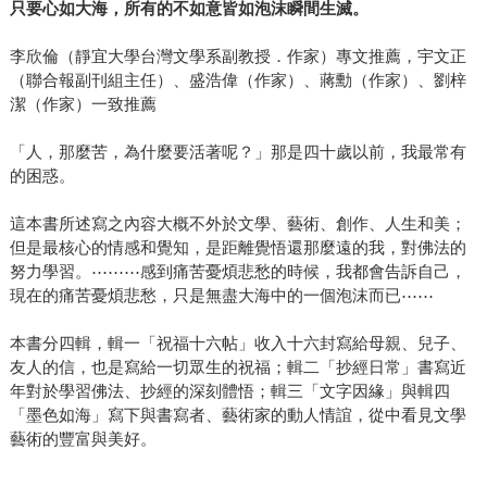
只要心如大海，所有的不如意皆如泡沫瞬間生滅。
李欣倫（靜宜大學台灣文學系副教授．作家）專文推薦，宇文正
（聯合報副刊組主任）、盛浩偉（作家）、蔣勳（作家）、劉梓
潔（作家）一致推薦
「人，那麼苦，為什麼要活著呢？」那是四十歲以前，我最常有
的困惑。
這本書所述寫之內容大概不外於文學、藝術、創作、人生和美；
但是最核心的情感和覺知，是距離覺悟還那麼遠的我，對佛法的
努力學習。⋯⋯⋯感到痛苦憂煩悲愁的時候，我都會告訴自己，
現在的痛苦憂煩悲愁，只是無盡大海中的一個泡沫而已⋯⋯
本書分四輯，輯一「祝福十六帖」收入十六封寫給母親、兒子、
友人的信，也是寫給一切眾生的祝福；輯二「抄經日常」書寫近
年對於學習佛法、抄經的深刻體悟；輯三「文字因緣」與輯四
「墨色如海」寫下與書寫者、藝術家的動人情誼，從中看見文學
藝術的豐富與美好。