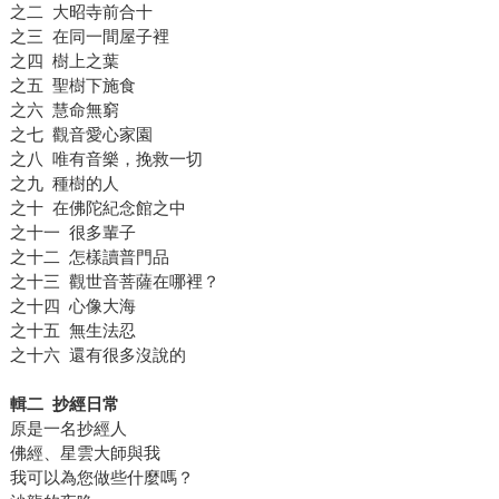
之二 大昭寺前合十
之三 在同一間屋子裡
之四 樹上之葉
之五 聖樹下施食
之六 慧命無窮
之七 觀音愛心家園
之八 唯有音樂，挽救一切
之九 種樹的人
之十 在佛陀紀念館之中
之十一 很多輩子
之十二 怎樣讀普門品
之十三 觀世音菩薩在哪裡？
之十四 心像大海
之十五 無生法忍
之十六 還有很多沒說的
輯二 抄經日常
原是一名抄經人
佛經、星雲大師與我
我可以為您做些什麼嗎？