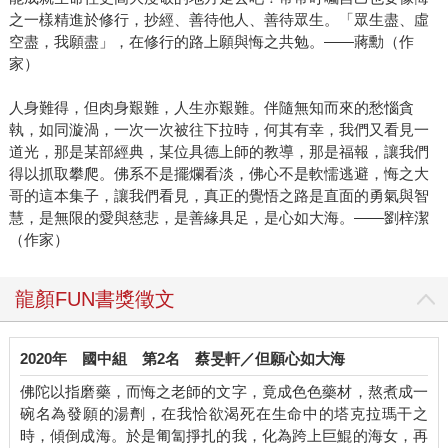
之一樣精進於修行，抄經、善待他人、善待眾生。「眾生盡、虛
空盡，我願盡」，在修行的路上願與悔之共勉。——蔣勳（作
家）
人身難得，但肉身艱難，人生亦艱難。伴隨無知而來的愁惱貪
執，如同漩渦，一次一次被往下拉時，何其有幸，我們又看見一
道光，那是某部經典，某位具德上師的教導，那是福報，讓我們
得以抓取攀爬。佛系不是擺爛看淡，佛心不是軟懦逃避，悔之大
哥的這本集子，讓我們看見，真正的覺悟之路是直面的勇氣與智
慧，是無限的愛與慈悲，是善緣具足，是心如大海。——劉梓潔
（作家）
龍顏FUN書獎徵文
2020年
國中組
第2名
蔡旻軒／但願心如大海
佛陀以指磨藥，而悔之老師的文字，竟成色色藥材，熬煮成一
碗名為發願的湯劑，在我恰欲渴死在生命中的塔克拉瑪干之
時，傾倒成海。於是匍匐掙扎的我，化為跨上巨鯤的海女，再