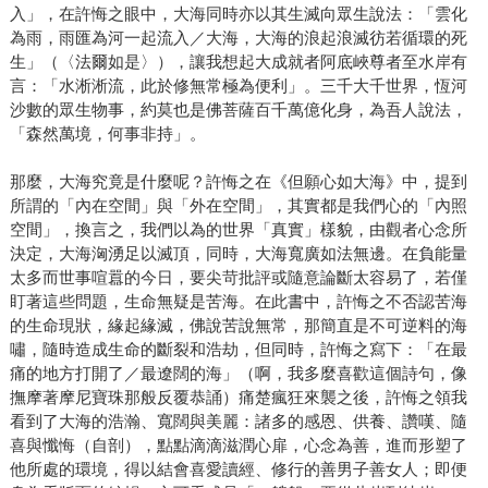
入」，在許悔之眼中，大海同時亦以其生滅向眾生說法：「雲化
為雨，雨匯為河一起流入／大海，大海的浪起浪滅彷若循環的死
生」（〈法爾如是〉），讓我想起大成就者阿底峽尊者至水岸有
言：「水淅淅流，此於修無常極為便利」。三千大千世界，恆河
沙數的眾生物事，約莫也是佛菩薩百千萬億化身，為吾人說法，
「森然萬境，何事非持」。
那麼，大海究竟是什麼呢？許悔之在《但願心如大海》中，提到
所謂的「內在空間」與「外在空間」，其實都是我們心的「內照
空間」，換言之，我們以為的世界「真實」樣貌，由觀者心念所
決定，大海洶湧足以滅頂，同時，大海寬廣如法無邊。在負能量
太多而世事喧囂的今日，要尖苛批評或隨意論斷太容易了，若僅
盯著這些問題，生命無疑是苦海。在此書中，許悔之不否認苦海
的生命現狀，緣起緣滅，佛說苦說無常，那簡直是不可逆料的海
嘯，隨時造成生命的斷裂和浩劫，但同時，許悔之寫下：「在最
痛的地方打開了／最遼闊的海」（啊，我多麼喜歡這個詩句，像
撫摩著摩尼寶珠那般反覆恭誦）痛楚瘋狂來襲之後，許悔之領我
看到了大海的浩瀚、寬闊與美麗：諸多的感恩、供養、讚嘆、隨
喜與懺悔（自剖），點點滴滴滋潤心扉，心念為善，進而形塑了
他所處的環境，得以結會喜愛讀經、修行的善男子善女人；即便