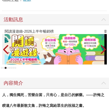
活動訊息
閱讀漫遊錄-2026上半年暢銷榜
飢
內容簡介
人，獨生獨死，苦樂自當，只有心，是自己的解藥。——許悔之
睽違八年最新散文集，許悔之寫給眾生的祝福之書。