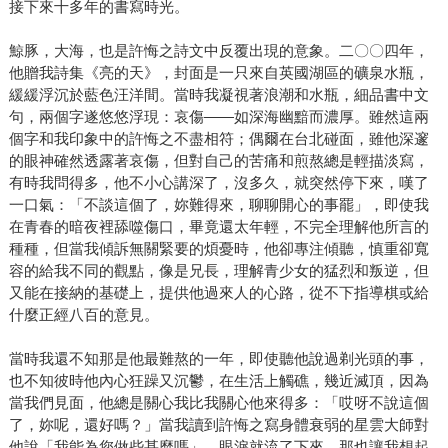
接下來十多年的書寫時光。
鯨豚，大海，也是許悔之詩文中反覆出現的意象。二〇〇四年，
他贈我詩集《亮的天》，封面是一只來自英國湖區的礦泉水瓶，
緩緩浮沉於藍色汪洋間。當時我凝視著浪潮和水瓶，細品書中文
句，兩個字遂悠悠浮現：哀傷——如深海幽黯而濃厚。雖然這兩
個字和我印象中的許悔之不盡相符；偶爾在台北碰面，雖他深邃
的眼神確然透露著哀傷，但對自己的苦痛和煎熬總是輕描淡寫，
有時我問得多，他不小心講深了，沒多久，就突然停下來，嘆了
一口氣：「不談這個了，妳難得來，聊聊開心的事罷」，即使我
在青春的暗夜裡舔噬傷口，畢竟還太年輕，不完全理解他所言的
種種，但當我傾訴無關緊要的煩憂時，他卻專注傾聽，慎重卻寬
容的給我不同的觀點，像是兄長，理解青少女的猛烈和叛逆，但
又能在接納的基礎上，提供他過來人的心路，從不下指導棋或給
什麼正經八百的意見。
當時我還不知那是他最難熬的一年，即使聽他說過剃光頭的事，
也不知彼時他內心狂躁又沉鬱，在生活上觸礁，幾近滅頂，因為
當我們見面，他總是關心我比我關心他來得多：「哎呀不說這個
了，妳呢，還好嗎？」當我讀到許悔之寫身體衰弱的星雲大師對
他說「我能為您做些甚麼嗎」，眼淚就流了下來，那也讓我想起