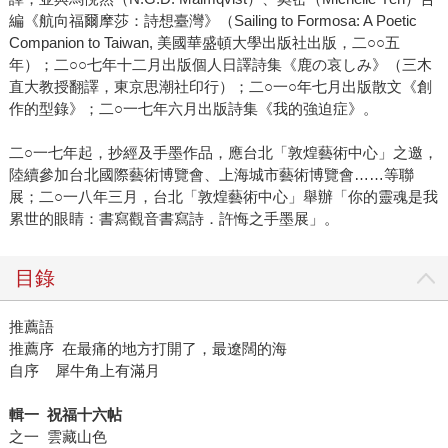
編《航向福爾摩莎：詩想臺灣》（Sailing to Formosa: A Poetic
Companion to Taiwan, 美國華盛頓大學出版社出版，二○○五
年）；二○○七年十二月出版個人日譯詩集《鹿の哀しみ》（三木
直大教授翻譯，東京思潮社印行）；二○一○年七月出版散文《創
作的型錄》；二○一七年六月出版詩集《我的強迫症》。
二○一七年起，抄經及手墨作品，應台北「敦煌藝術中心」之邀，
陸續參加台北國際藝術博覽會、上海城市藝術博覽會……等聯
展；二○一八年三月，台北「敦煌藝術中心」舉辦「你的靈魂是我
累世的眼睛：書寫觀音書寫詩．許悔之手墨展」。
目錄
推薦語
推薦序 在最痛的地方打開了，最遼闊的海
自序 犀牛角上有滿月
輯一 祝福十六帖
之一 雲藏山色