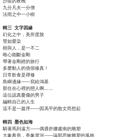
沙龍的夜晚
九分凡夫一分僧
法雨之中一小樹
輯三 文字因緣
幻化之中，美所度脫
譬如愛染
樹與人，是一不二
唯心能斷金剛
帶著金剛經的旅行
多麼動人的借假修真！
日常飲食是禪修
島嶼邊緣——寫給鴻基
那住在心裡的戀人啊……
這位認真憂傷的男子
編輯自己的人生
這不是一篇序——因馮平的散文而想起
輯四 墨色如海
騎著馬到遠方——偶遇舒娜盧南的雕塑
大象希形，香象渡河——論郭思敏雕塑的風格