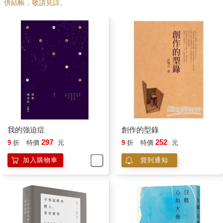
併結帳，敬請見諒。
總是有用，因此我還算能夠平衡。
這幾年，我多了一些進步。不等情緒生起並蔓延擴大，當有不快
樂的事發生，我都去想像，這些是幻化而已，像大海裡的一個小
泡沫，一下子，就會過去。
因此，也就沒什麼好罣礙、生氣或恐懼。
我常常去想，生生世世以來，不知道「自己」有過多少負面情
緒，但又有哪一件是此生的「我」記得的呢？既然如此，我為什
麼要浪費那麼多生命住在情緒裡？
我的強迫症
創作的型錄
297
252
9
折
特價
元
9
折
特價
元
《金剛經》中，佛陀回答須菩提如何處理自己的心，媽媽，要理
解佛陀所說的「空性」，我們可以從想像自己的心是無邊的大海
加入購物車
貨到通知
開始，這個那個不如我們意的總總，都只是瞬間生滅的泡沫而
已。
媽媽，一瓶墨水是沒辦法把大海染黑的。