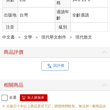
格
二○一一年十一月十日《聯合副刊》
適讀年
出版地
台灣
全齡適讀
〈祝福十六帖之十四 心像大海〉
齡
注音
級別
媽媽：
中文書
＞
文學
＞
現代華文創作
＞
現代散文
大概四十歲以前，我的心常常住在一些情緒裡，比方說，憤怒、
恐懼、焦慮、偏執、激動，有時感到自己像溺水般的憂鬱。
商品評價
我花了很長的歲月，才學會跟這些情緒相處，找到一些平衡之
道；但有時我越想控制、消減這些情緒，它反而累積，有時候爆
發，我都覺得自己像是餓鬼或阿修羅。
寫評價
甚至以前別人的言語或行為，如果我覺得有惡意，我就會很生
氣，然後反擊；我花了四十年，在學習認識自己。
相關商品
我還以為，那些情緒是「我」的生命呢。
全選
加入購物車
所幸，很負面情緒的時候，我都讀經，譬如，普門品、金剛經，
※ 出版日十年以上商品需另下訂，調貨時間較長，無法與一般商品合
或默誦心經。