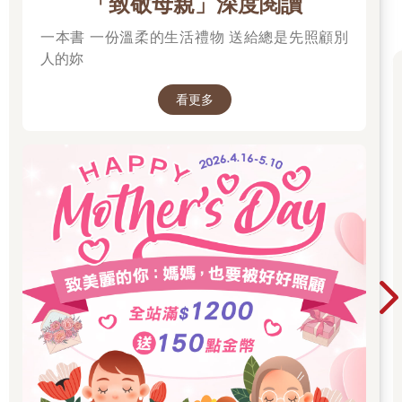
「致敬母親」深度閱讀
念，直到八個小時後圓滿。
一本書 一份溫柔的生活禮物 送給總是先照顧別
一直想要為尼歐好好抄一次心經，但是因為他此生最後一段時日
人的妳
的重病，我必須常常抱他飲水、上廁所或就醫，又因為他的心臟
脆弱，所以我用一種不合人體工學的姿勢抱他，而導致右肩受
看更多
傷，手力不濟，一直到一月三十一日凌晨，我取出旭原、惠美從
京都為我帶回來的筆，開始為尼歐抄了一次心經。
其實兩年前的冬天，在春節過年之前，尼歐就曾經離死亡很近。
那年尼歐在五洲動物醫院住院，我的大兒子去看望陪伴他時，為
他念《紅樓夢》，我則多為他念觀世音菩薩普門品及六字大明
咒，那時他的身體敗壞，也長了攝護腺腫瘤，各項生理指數都顯
示他是一隻即將捨報的狗。那個冬天，我也曾為他抄心經。
尼歐不是寵物，他是我的狗兒子、我的家人。
二O O四年初，農曆春節有六天五夜的假期，在那之前，正是我
生命最艱難困頓的黑暗期。春節假期，我一人在家索居，也決定
好，過不了關時，自殺的方法。終究我佛慈悲，我終究靠著抄