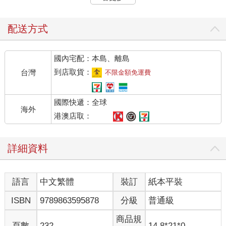
的，是在假日的凌晨陪你去麥當勞，毫不健康的吃喝；還有，安
安靜靜的燒一頓飯給你吃。
配送方式
當你感到食物的滋味，我相信，你會重新找到看望的方向和自我
安頓的力量。
國內宅配：本島、離島
你不怪喜歡的人，我很高興；但看重自己，也非常重要。你的心
到店取貨：
台灣
不限金額免運費
地從小就好，總會替別人設想，所以，我才告訴你：人生的路，
有一天會有一個女子愛你，當她看你之時，會像我做父親般看你
國際快遞：全球
時候的讚歎！
海外
港澳店取：
此生和你為父子，是我最快樂的事之一了。有時候，我會有一種
感覺，彷彿因為你，我更有對別人好的能力，但也可能因為你，
詳細資料
所以，我還時時有分別心，離「怨親平等」那麼遙遠吧。
你還那麼年輕，我很難說服你，不要因挫折所傷，因為我有時也
語言
中文繁體
裝訂
紙本平裝
做不到。感情於佛法是虛妄，但真心卻是此生真實的宴饗！我們
這一生，終將體會真心的可貴；快一點，或慢一些，都很好。我
ISBN
9789863595878
分級
普通級
祝福你的人生，總有日光遍照、月光遍照，像你的名字，雲藏山
色，山色廓然。
商品規
頁數
232
14.8*21*0