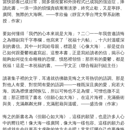
當快節奏已成日常，開多個視窗和外掛程式已成我的強迫症，捧
讀此書，一浪一浪的煩惱貪瞋漸漸淡渺，終究止歇，又是寧靜、
廣闊、無際的大海啊。——李欣倫（靜宜大學台灣文學系副教
授．作家）
要如何懂得「我們的心本來就是大海」？二〇一一年我曾邀請悔
之為聯副寫千字專欄，他寫來了「祝福十六帖」，十六封溫暖深
刻的書信。其中一封寫給母親，標題是〈心像大海〉，卻是從自
己如何跟憂鬱相處寫起。這整本書，正是寫給讀者的信，揭示心
能夠如何從生命種種的恐懼、憤怒裡領悟：那所有的憂鬱，都是
祝福！這是一本祝福的書。——宇文正（聯合報副刊組主任）
讀著集子裡的文字，耳邊就彷彿聽見悔之大哥熱切的語調。那是
對他人有愛、對世間有愛的語調——一種既深且廣的愛，宛若大
海。因為襟懷遼闊恢弘，所以可怖也不足為懼，可憎也微不足
道；那正體現了書名《但願心如大海》。在這片海裡，充滿藝術
與美，充滿粼粼光輝，充滿慰藉與溫暖。——盛浩偉（作家）
悔之的新書名為《但願心如大海》，這樣的願望，也是許多人心
中的嚮往吧！像大海一樣廣闊，像大海一樣包容。這樣的願力必
能成就生命往更高大虔敬的地方走去吧！常常叮囑自己也要像悔