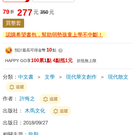
277
79
折
元
350
元
買整套
認購希望書包，幫助弱勢孩童上學不中斷！
10
預計最高可得金幣
點
?
100累1點 4點抵1元
HAPPY GO享
折抵無上限
分類：
中文書
＞
文學
＞
現代華文創作
＞
現代散文
追蹤
作者：
許悔之
追蹤
出版社：
木馬文化
追蹤
出版日：
2018/09/27
相關主題：
龍顏