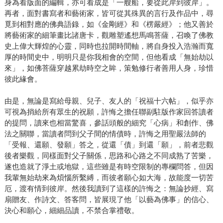
身為看版面的編輯，亦可看成是「一艘船，要從此岸到彼岸」。
再者，面對書寫者和藝術家，皆可從其殊異的言行及作品中，尋
覓到相對應的佛典語錄，如《金剛經》和《楞嚴經》；他又善於
將藝術家的細筆畫比諸唐卡，觀雕塑遙想馬鳴菩薩，召喚了佛教
史上偉大輝煌的心靈，同時也拉開時間軸，將自身投入浩瀚而寬
厚的時間史中，明明只是你我相會的空間，但他看成「無始劫以
來」，如佛菩薩穿越累劫時空之眸，策勉修行者善用人身，珍惜
彼此緣會。
由是，無論是寫給母親、兒子、友人的「祝福十六帖」，似乎亦
可視為捎給所有眾生的祝願，許悔之擔任聯副駐版作家回答讀者
的提問，讀來也相當驚喜，參話頭般的細究「心病」和創作、佛
法之關聯，當讀者問到父子間的情債時，許悔之用聖嚴法師的
「受報、還願、發願」答之，從還「債」到還「願」，前者悲觀
後者樂觀，同樣面對父子關係，思路和心路之不同成熟了苦樂，
遂也造就了淨土或地獄，這些雖是有時空限制的專欄問答，但因
我輩無始劫來為煩惱所繫縛，而彼者願心如大海，故能度一切苦
厄，渡有情到彼岸。然後我讀到了這樣的許悔之：無論抄經、寫
扇贈友、作詩文、答客問，皆展現了他「以藝為佛事」的信心、
決心和願心，細細品讀，不禁合掌禮敬。