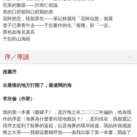
完美的樂器——許雨仁初論
美的口腔期與口腔期的美
花眸慈悲，怪胎眾生——筆記林麗玲「花眸似慾」個展
老子已乘青牛去——于彭畫作的化「複雜」於「一志」
墨色如海見真吾
于彭的山海經
序／導讀
推薦序
在最痛的地方打開了，最遼闊的海
李欣倫（作家）
我的第一本書《藥罐子》，是許悔之在二〇〇二年編的，他為我
作的序是〈海豚為什麼要向陸地敘說？〉，直到現在，我都還記
得序文提到了鯨豚的返祖，以及海豚的環岸繞遊。我始終很感謝
悔之大哥——我都這麼稱呼他——為我出版了第一本書，開啟了