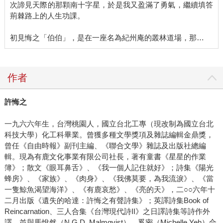
次諦見天際的那顆南十字星，於是我又盈滿了勇氣，繼續填答
荊棘路上的人生功課。
初見悔之「伯伯」，是在一座名為紀州庵的叢林道場，那…
作者
許悔之
一九六六年生，台灣桃園人，國立台北工專（現改制為國立台北
科技大學）化工科畢業。曾獲多種文學獎項及雜誌編輯金鼎獎，
曾任《自由時報》副刊主編、《聯合文學》雜誌及出版社總編
輯。現為有鹿文化事業有限公司社長，著有童書《星星的作業
簿》；散文《眼耳鼻舌》、《我一個人記住就好》；詩集《陽光
蜂房》、《家族》、《肉身》、《我佛莫要，為我流淚》、《當
一隻鯨魚渴望海洋》、《有鹿哀愁》、《亮的天》，二○○六年十
二月出版《遺失的哈達：許悔之有聲詩集》；英譯詩集Book of
Reincarnation、三人合集《台灣現代詩II》之日譯詩集等詩作外
譯，並與馬悅然（N.G.D. Malmqvist）、奚密（Michelle Yeh）合