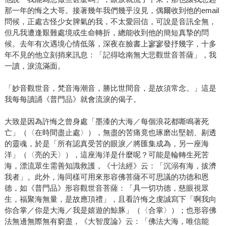
那一年的悔之大哥。接著幾年我們幾乎沒見，偶爾收到他的email
問候，正處古怪少女脾氣的我，不太愛回信，可說是音訊全無，
但凡我遭逢艱難處境或生命轉折，總能收到他的簡短真摯的問
候。去年有次遇境心情低落，深夜在臉書上寥寥發抒幾字，十多
年不見的他立刻捎來訊息：「記得唸南無大悲觀世音菩薩」，我
一讀，淚流滿面。
「妙音觀世音，梵音海潮音，勝比世間音，是故須常念。」這是
我每每讀誦《普門品》就會流淚的偈子。
大致是因為許悔之曾身處「墨漆的大海／每個浪花都嘶鳴著死
亡」（〈在時間盡止處〉），無盡的苦痛竟也琢磨出堅韌、剔透
的靈魂，於是「所有認真受苦的眼淚／將匯集成為，另一座海
洋」（〈亮的天〉），這座海洋是什麼呢？可能是輪轉生死苦
海，漂流眾生需善知識救護，《十法經》云：「沉溺有海，拔濟
我者」。此外，海同樣可用來形容佛菩薩不可思議的功德和恩
德，如《普門品》形容觀世音菩薩：「具一切功德，慈眼視眾
生，福聚海無量，是故應頂禮」，且看許悔之虔誠寫下「啊我向
你合掌／你是大海／我是嬉遊的鯨豚」（〈合掌〉）；也形容佛
法無邊無際無有窮盡，《大智度論》云：「佛法大海，唯信能