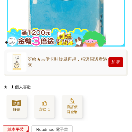
呀哈★吉伊卡哇旋風再起，精選周邊看過
加購
來
★
1
個人喜歡
寫評價
好書
喜歡+1
賺金幣
紙本平裝
Readmoo 電子書