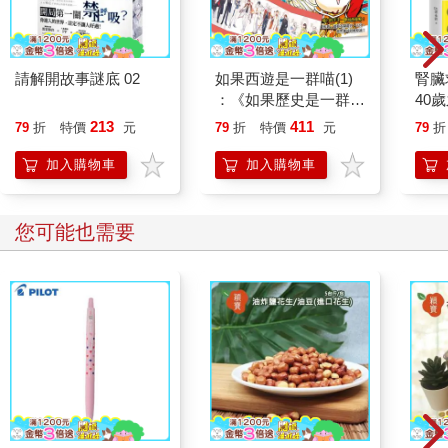
我的心中也開始有光，慢慢的照破了黑暗。
有一天凌晨，抄寫觀世音菩薩普門品，抄到手累了，暫停休息
時，閉上雙眼，眼中心中可以感覺無量無邊的柔光紛紛，宛若細
請解開故事謎底 02
如果西遊是一群喵(1)
腎臟
碎的鵝絨漂浮在空中，那一刻，我感覺到真正的平靜、自在、內
：《如果歷史是一群
40
外不分，好像我的心與這個世界不再衝突乖違了。
喵》作者最新力作，附
就告
213
411
79
折
特價
元
79
折
特價
元
79
折
【首卷特典】拉頁
兩年前的冬天，尼歐曾經離死亡很近，那讓我痛貫心肝！我常常
加入購物車
加入購物車
掉淚痛哭，捨不得我的救命恩狗就要死去。
一天晚上，法鼓山的方丈和尚果東法師打電話給我，我向方丈和
您可能也需要
尚傾訴我的捨不得，方丈和尚慈悲，告訴我，那天晚上，他會為
尼歐念佛。
同一天晚上，張淑芬女士打電話給我，她是一位成功的企業家夫
人、一位學佛並多行慈善的大姊。她先是對我當頭棒喝，喝罵我
死生本有因緣，竟還哭哭啼啼，學佛都白學了。但她告訴我，今
天晚上，她會為尼歐念一整卷《大孔雀明王經》。
過了那一晚，尼歐不可思議的脫離險境，終在過年前出院回家。