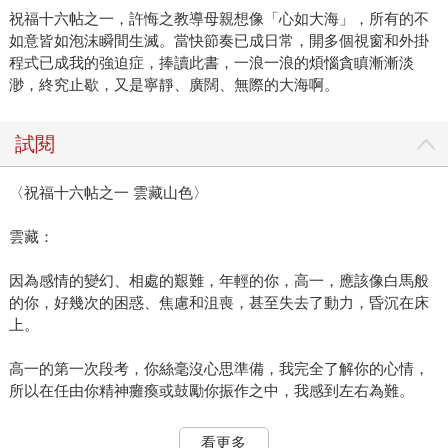
祝福十六帖之一，許悔之教導母親想像「心如大海」，所有的不
如意皆如泡沫瞬間生滅。當快節奏已成日常，開多個視窗和外掛
程式已成我的強迫症，捧讀此書，一浪一浪的煩惱貪瞋漸漸淡
渺，終究止歇，又是寧靜、廣闊、無際的大海啊。
試閱
〈祝福十六帖之一 雲藏山色〉
雲藏：
因為感情的變幻、相處的艱難，年輕的你，高一，應該像白馬般
的你，好幾次的困惑、焦慮和沮喪，甚至失去了動力，昏沉在床
上。
高一的第一次段考，你絲毫沒心思準備，我完全了解你的心情，
所以在任由你精神癱瘓或鼓勵你振作之中，我感到左右為難。
人都有療傷期，都有因失落而帶來的漫長黑暗的甬道。我能做
看更多