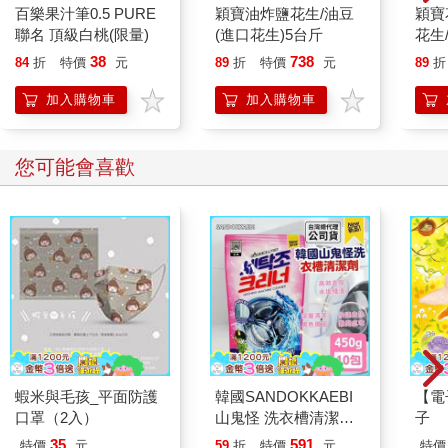
百樂果汁筆0.5 PURE
穎寶油炸鹽花生/油豆
穎寶
這兩年來，我總是在尼歐跑近我時，為他念六字大明咒，跟他
聯名 頂級白桃(限量)
(進口花生)5台斤
花生
說，希望他下一世，能得到人身，可以自己思惟佛法，儘早解
生)-
38
738
脫。
84
折
特價
元
89
折
特價
元
89
折
加入購物車
加入購物車
其實，七八年來，我都這樣為尼歐念說六字大明咒了。
他曾在一個異常艱難的冬天救我於死生懸崖之前，我理應回報他
您可能會喜歡
諸佛菩薩的智慧慈悲吧。尼歐是一隻狗，也是我的菩薩。
那一個抄經的冬天假期，他慣常或坐或睡在我腳旁，不須言語的
陪伴，其中並沒有密意，就是全然的信任陪伴，沒有語言的誤
會，心與心可以直接會通。
假若那個冬天沒有尼歐，一切因緣的流轉就會不一樣了。
甚至尼歐到生命的最後一刻，都對我慈悲。
他所患之疾，動物醫生告訴我，最後會舌爛吐血，家人不忍見尼
蝦米與毛孩_平面防護
韓國SANDOKKAEBI
【電
歐如此，希望在最後時刻能夠安樂死，不要讓尼歐受苦。
口罩（2入）
山鬼怪 洗衣槽清潔劑
子
450公克-10包組
35
591
特價
元
59
折
特價
元
特價