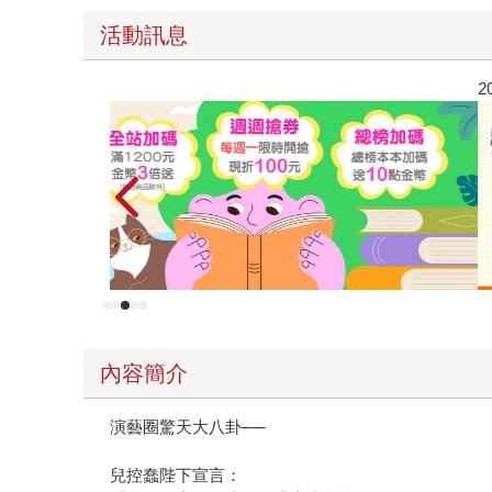
活動訊息
2026金石堂暑假漫博〈你好，我吃一點〉第二波
內容簡介
演藝圈驚天大八卦──
兒控蠢陛下宣言：