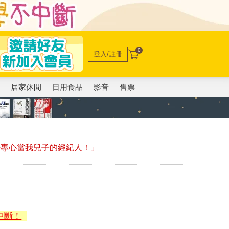
0
登入/註冊
電
居家休閒
日用食品
影音
售票
！
好專心當我兒子的經紀人！」
中斷！