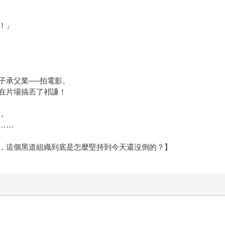
！」
子承父業──拍電影。
在片場搞丟了祁謙！
，
……
，這個黑道組織到底是怎麼堅持到今天還沒倒的？】