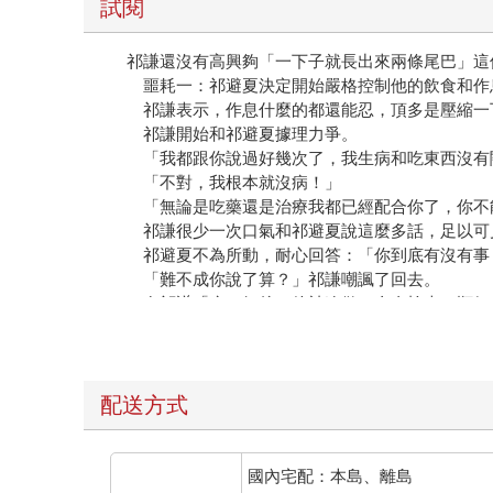
試閱
祁謙還沒有高興夠「一下子就長出來兩條尾巴」這
噩耗一：祁避夏決定開始嚴格控制他的飲食和作
祁謙表示，作息什麼的都還能忍，頂多是壓縮一下
祁謙開始和祁避夏據理力爭。
「我都跟你說過好幾次了，我生病和吃東西沒有
「不對，我根本就沒病！」
「無論是吃藥還是治療我都已經配合你了，你不
祁謙很少一次口氣和祁避夏說這麼多話，足以可
祁避夏不為所動，耐心回答：「你到底有沒有事
「難不成你說了算？」祁謙嘲諷了回去。
在祁謙「病」好後，他被迫做了全身檢查。順便的
祁謙當初用自己的尾巴救過祁避夏，其治療效果與
態，甚至改善了祁避夏曾經因為吸毒、戒毒而被大大
很快，祁謙就知道了祁避夏為什麼能如此迅速的
阿羅就是那個告密者。
配送方式
為了每晚都能順利回家陪祁謙，無論當天在哪個城
回那個城市。這樣來來回回的當空中飛人，就算是鐵
最要命的是，祁避夏為了怕祁謙擔心，每次在見到
國內宅配：本島、離島