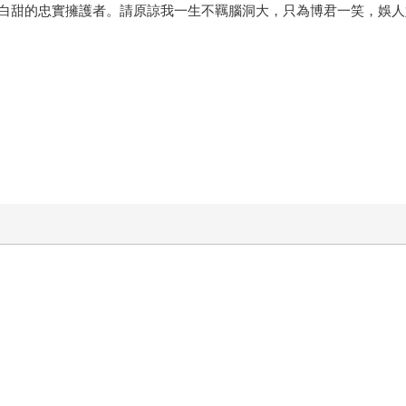
白甜的忠實擁護者。請原諒我一生不羈腦洞大，只為博君一笑，娛人