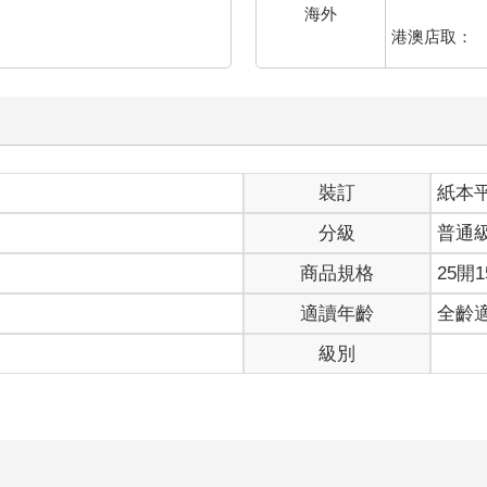
海外
透支生命。哪怕是世界盃在Ｂ洲看球賽的那一個月，祁避夏也不是
港澳店取：
，都是近期掏空祁避夏身子的元凶。
付出的自然是常人所無法想像的。
笑著對祁謙解釋：「你別聽阿羅詐唬你，他總愛誇大事實，爸爸是
生活，順便也希望你以身作則督促一下你這個蠢爸。所以，接受我
裝訂
紙本
：「接受！」
分級
普通
」生活。
商品規格
25開1
適讀年齡
全齡
避夏一個下午就為祁謙規劃好了未來二十年的路。甚至，祁避夏早
補過多少次了。
級別
祁避夏對祁謙敞開房間門之前是這樣說的。
的看著房間裡堆積如山的文件、照片以及光碟片，不知道的還以為
了撓頭，自他將祁謙從Ｂ洲接回來之後他就開始著手布置這個房間
後的家長都愛幹的那樣──後來紙變成了本子，本子變成了一箱又一