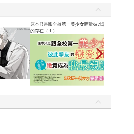
彼此摯友的戀愛煩惱，不知不覺間她竟成為我最親近
台灣角川2026