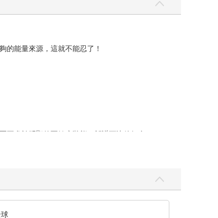
夠的能量來源，這就不能忍了！
夏正處於明顯的亞健康狀態，祁謙可比他好多了。
夏的身體機能調整到他這個年齡所能達到的最佳狀
自己搞成如今這副模樣，也實在是不容易。
著。如果工作沒有完成，第二天祁避夏還要繼續再飛
提神飲料，來補充體力。出去趕通告的時候，也必是
全球