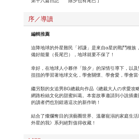
第十六篇日記 除夕也有尾巴了
序／導讀
編輯推薦
迫降地球的外星難民「祁謙」是來自α星的戰鬥種族
備好能量（長尾巴），地球就要不保了！
幸好，在地球人小夥伴「除夕」的深情引導下，以及
扭扭的學習著地球文化，學會關懷、學會愛，學會當
繼另類的女追男BG總裁向作品《總裁大人の求愛攻
網路粉絲文化的甜蜜糾葛。本套故事邀請到小說插畫
的讀者們也別錯過這次的新作喲！
結合了燦爛奪目的演藝圈世界、溫馨寵溺的家庭生活
外星的我》系列絕對值得收藏！