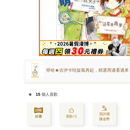
呀哈★吉伊卡哇旋風再起，精選周邊看過來
★
15
個人喜歡
寫評價
好書
喜歡+1
賺金幣