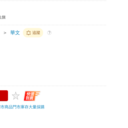
上限
＞
華文
追蹤
?
門市商品
門市庫存
大量採購