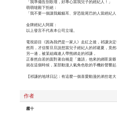
「我準備告別歌壇，好專心當我兒子的經紀人！」
萌萌噠殿下拒絕：
「我不要一個讓我戴貓耳、穿恐龍尾巴的人當經紀人
金牌經紀人阿羅：
以上發言不代表本公司立場。
電視節目《因為我們是一家人》走紅之後，祁謙決定
然而，才信誓旦旦說想當兒子經紀人的祁避夏，竟然
另一邊，被某組織連人帶熊綁走的祁謙，
正泰然自若的面對著自稱是「邀請」他來的綁匪裴爺
就在這個時候，某部動漫人氣角色歌的手機鈴聲響起
【祁謙的地球日記：有這麼一個喜愛動漫的弟控老大
作者
霧十