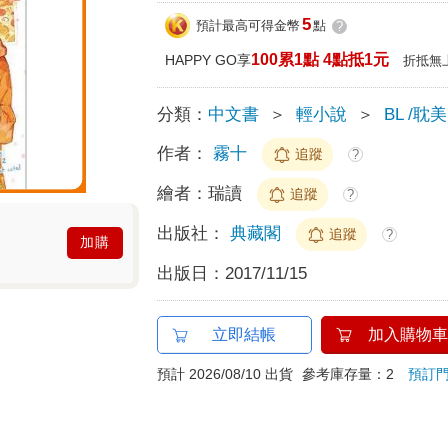
5
預計最高可得金幣
點
?
100累1點 4點抵1元
HAPPY GO享
折抵無
分類：
中文書
＞
輕小說
＞
BL /耽美
作者：
霧十
追蹤
?
繪者：
瑞讀
追蹤
?
出版社：
典藏閣
追蹤
?
加購
出版日：
2017/11/15
立即結帳
加入購物車
預計 2026/08/10 出貨
參考庫存量：2
預訂