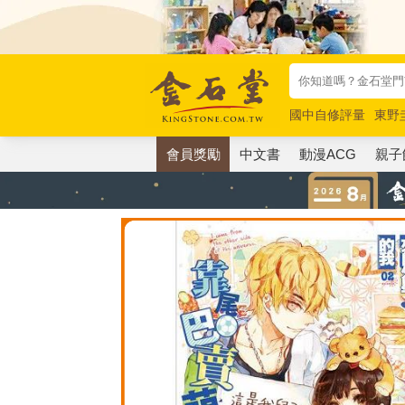
國中自修評量
東野
唯紅花綻放
奧德賽
會員獎勵
中文書
動漫ACG
親子