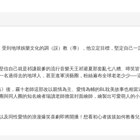
，受到地球娛樂文化的調（誤）教（導），他立定目標，堅定自己一
堅信自己就是祁謙親爹的流行音樂天王祁避夏那套亂七八糟、啼笑皆
一名過得去的地球人，甚至進軍演藝圈，粉絲遍布全球老老少少──
略》後，霧十老師這部改以親情為主、愛情為輔的BL耽美故事也相
圈與同人圈的知名繪者瑞讀老師擔當封面繪師，繪製出可愛萌人的小
以及同性愛情的浪漫爆笑喜劇即將開播！想看初心者拔拔如何教養兒