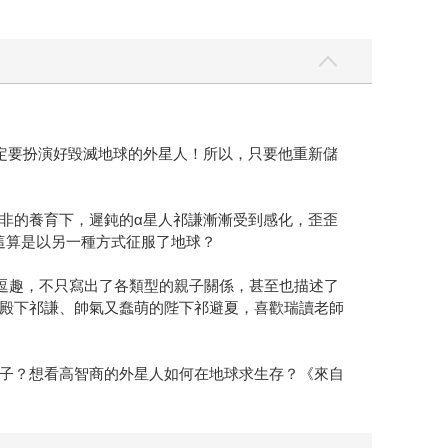
定要扮演好毀滅地球的外星人！所以，只要他重新儲
非的養育下，遲鈍的α星人祁謙漸漸受到感化，歪歪
這算是以另一種方式征服了地球？
當逗趣，不只寫出了各類型的親子關係，甚至也描述了
殿下祁謙、帥氣又蠢萌的陛下祁避夏，喜歡瑞讀老師
子？想看高智商的外星人如何在地球求生存？《來自