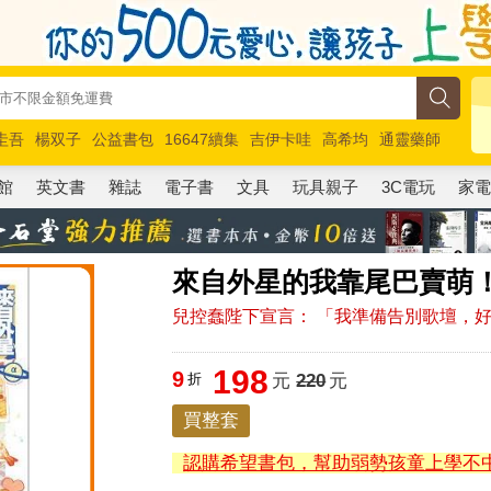
圭吾
楊双子
公益書包
16647續集
吉伊卡哇
高希均
通靈藥師
路邊攤新作
馬斯克
玩具總動員5
超慢跑
館
英文書
雜誌
電子書
文具
玩具親子
3C電玩
家
來自外星的我靠尾巴賣萌
兒控蠢陛下宣言： 「我準備告別歌壇，
198
9
折
元
220
元
買整套
認購希望書包，幫助弱勢孩童上學不