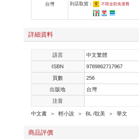
咖啡不離手，偶爾還會繼續喝那種飲料。
到店取貨：
台灣
不限金額免運費
是藥三分毒，祁避夏為了保持精神抖擻，簡直是在
及白天還沒睡醒的時候。
還有，一起陪著祁謙吃那些亂七八糟的高熱量食物
當一個人想對另外一個人好的時候，那人背後所
詳細資料
甚至是在被阿羅「出賣」後，祁避夏還大大咧咧的
不愛惜自己的身體？」
「是啊，我詐唬你的，為的就是讓你能過上健康的
語言
中文繁體
道。
祁謙抱著泰迪熊，面無表情，語氣卻足夠堅定道
ISBN
9789862717967
然後，祁氏父子就一起過上了水深火熱的「健康
◎◆◎◆◎◆◎
頁數
256
出版地
台灣
從表演訓練到劇本再到經紀人最後到人際關係，祁
專門用來規劃演藝路線的工作室，足可證明他此前腦
注音
「咳咳，爸爸也就是隨便想想，你別有壓力啊。」
「隨便想了一整個房間出來？」助理小錢一頭黑線
中文書
＞
輕小說
＞
BL /耽美
＞
華文
「這一筆，那一筆的，不知不覺就……」祁避夏撓
房間裡腦補著兒子的未來──就像是很多有了孩子之
間。
商品評價
「你要電視做什麼？」阿羅好奇的問道。