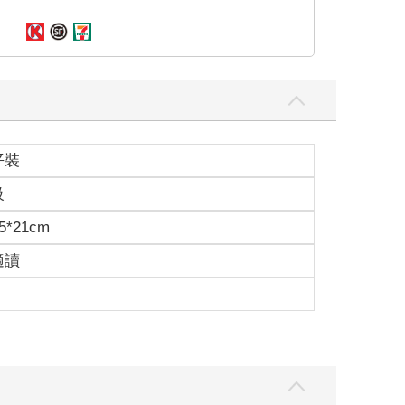
完全沒有工作的，只不過他都留在了晚上祁謙睡下以
因為見到你高興才能永遠活力滿滿的，我怎麼可能會
的詐唬嗎？」阿羅推了推自己新換的眼鏡，對祁謙問
平裝
級
5*21cm
適讀
在祁謙不知道的時候，已經在家裡為祁謙開闢了一間
祁避夏這是對他兒子有什麼不正常的感情呢。
了，一開始只是一張紙，他窮極無聊在某個偏僻的空
箱的文件、照片、光碟片等等等，慢慢就堆積了整個房