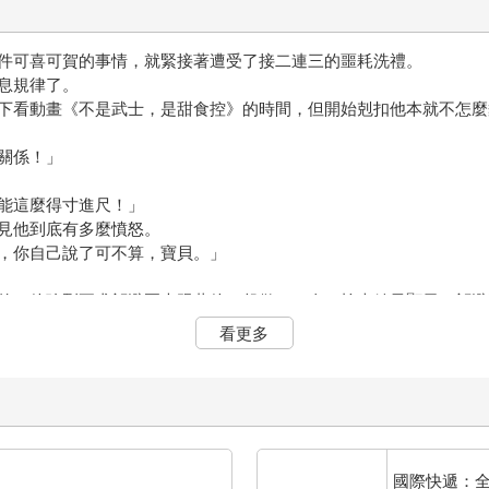
件可喜可賀的事情，就緊接著遭受了接二連三的噩耗洗禮。
息規律了。
看動畫《不是武士，是甜食控》的時間，但開始剋扣他本就不怎麼
關係！」
能這麼得寸進尺！」
見他到底有多麼憤怒。
，你自己說了可不算，寶貝。」
，他強烈要求祁避夏也跟著他一起做了一次。檢查結果顯示，祁避
遊戲裡的滿血復活是差不多的意思，那一次的救治之後，能把祁避
看更多
傷害過的身體。在這樣的前提下，祁避夏還能迅速在此後三個月內把
搞壞自己的身體。
市工作，祁避夏晚上絕對會堅持飛回ＬＶ，無論多晚都是如此堅持
打的身子也承受不住。
祁謙之前，都要喝一些能在短時間內讓自己看上去顯得精神奕奕的
國際快遞：