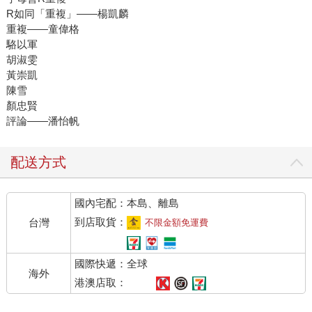
R如同「重複」――楊凱麟
重複――童偉格
駱以軍
胡淑雯
黃崇凱
陳雪
顏忠賢
評論――潘怡帆
配送方式
國內宅配：本島、離島
到店取貨：
台灣
不限金額免運費
國際快遞：全球
海外
港澳店取：