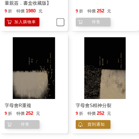
量親簽．書盒收藏版】
1980
252
9
折
特價
元
9
折
特價
元
加入購物車
停售
字母會R重複
字母會S精神分裂
252
252
9
折
特價
元
9
折
特價
元
停售
貨到通知