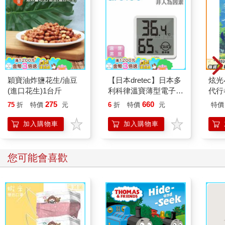
穎寶油炸鹽花生/油豆
【日本dretec】日本多
炫光
(進口花生)1台斤
利科律溫寶薄型電子溫
代行
濕度計-白色-可掛式
275
660
75
折
特價
元
6
折
特價
元
特價
(O-449WT)
加入購物車
加入購物車
您可能會喜歡