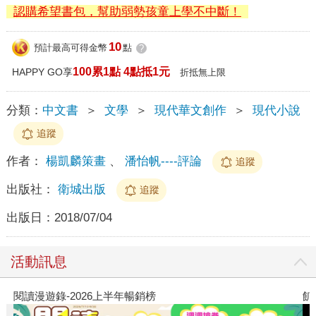
認購希望書包，幫助弱勢孩童上學不中斷！
10
預計最高可得金幣
點
?
100累1點 4點抵1元
HAPPY GO享
折抵無上限
分類：
中文書
＞
文學
＞
現代華文創作
＞
現代小說
追蹤
作者：
楊凱麟策畫
、
潘怡帆----評論
追蹤
出版社：
衛城出版
追蹤
出版日：
2018/07/04
活動訊息
閱讀漫遊錄-2026上半年暢銷榜
飢