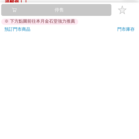
提醒您！！
金石堂及銀行均不會請您操作ATM! 如接獲電話要求您前往
停售
ATM提款機，請不要聽從指示，以免受騙上當！
※ 下方點圖前往本月金石堂強力推薦
退換貨須知：
預訂門市商品
門市庫存
**提醒您，鑑賞期不等於試用期，退回商品須為全新狀態**
依據「消費者保護法」第19條及行政院消費者保護處公告之
「通訊交易解除權合理例外情事適用準則」，以下商品購買
後，除商品本身有瑕疵外，將不提供7天的猶豫期：
易於腐敗、保存期限較短或解約時即將逾期。（如：生
鮮食品）
依消費者要求所為之客製化給付。（客製化商品）
報紙、期刊或雜誌。（含MOOK、外文雜誌）
經消費者拆封之影音商品或電腦軟體。
非以有形媒介提供之數位內容或一經提供即為完成之線
上服務，經消費者事先同意始提供。（如：電子書、電
子雜誌、下載版軟體、虛擬商品…等）
已拆封之個人衛生用品。（如：內衣褲、刮鬍刀、除毛
刀…等）