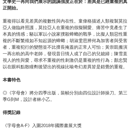
文學史一再向我們展示的詭譎強度正在於：差異是已經重複的真
正開始。
重複得以看見差異的複數性與內在性。童偉格描述人類複製莫拉
亞人做臨終照護，莫拉亞人在重複的假擬關愛、痛苦中竟產生了
本真的情感；駱以軍以小說家撲殺蟑螂的戰爭，比擬人類惡性重
複的不斷繁殖如不知起源的蟑螂；胡淑雯思辨何為加害者與受害
者，重複犯行的變態並不比擅長掩蓋的正常人可怕；黃崇凱搬演
一再出軌的高中老師，發現昔日情人成了自己的兒媳婦；陳雪直
視人的性與愛，尋求不重複的性刺激仍是重複的性行為；顏忠賢
以在眼科點散瞳劑後望出的視線比喻奇幻差異皆是錯覺的重複。
本書特色
◎《字母會》將分四季出版，裝幀分別由四位設計師操刀。第三
季G到M，設計者林小乙。
得獎記錄
《字母會A-F》入圍2018年國際書展大獎