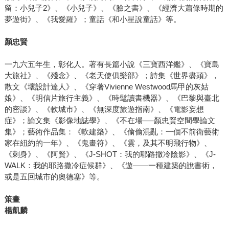
留：小兒子2》、《小兒子》、《臉之書》、《經濟大蕭條時期的
夢遊街》、《我愛羅》；童話《和小星說童話》等。
顏忠賢
一九六五年生，彰化人。著有長篇小說《三寶西洋鑑》、《寶島
大旅社》、《殘念》、《老天使俱樂部》；詩集《世界盡頭》，
散文《壞設計達人》、《穿著Vivienne Westwood馬甲的灰姑
娘》、《明信片旅行主義》、《時髦讀書機器》、《巴黎與臺北
的密談》、《軟城市》、《無深度旅遊指南》、《電影妄想
症》；論文集《影像地誌學》、《不在場──顏忠賢空間學論文
集》；藝術作品集：《軟建築》、《偷偷混亂：一個不前衛藝術
家在紐約的一年》、《鬼畫符》、《雲，及其不明飛行物》、
《刺身》、《阿賢》、《J-SHOT：我的耶路撒冷陰影》、《J-
WALK：我的耶路撒冷症候群》、《遊――一種建築的說書術，
或是五回城市的奧德塞》等。
策畫
楊凱麟