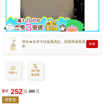
呀哈★吉伊卡哇旋風再起，精選周邊看過
加購
來
寫評價
喜歡+1
賺金幣
252
9
折
元
280
元
買整套