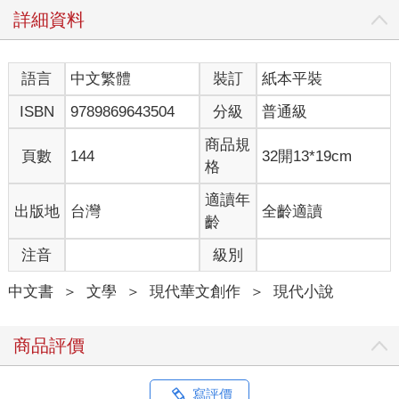
詳細資料
語言
中文繁體
裝訂
紙本平裝
ISBN
9789869643504
分級
普通級
商品規
頁數
144
32開13*19cm
格
適讀年
出版地
台灣
全齡適讀
齡
注音
級別
中文書
＞
文學
＞
現代華文創作
＞
現代小說
商品評價
寫評價