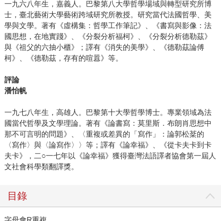
一九六八年生，嘉義人。巴黎第八大學哲學場域與轉型研究所博
士，臺北藝術大學藝術跨域研究所教授。研究當代法國哲學、美
學與文學。著有《虛構集：哲學工作筆記》、《書寫與影像：法
國思想，在地實踐》、《分裂分析福柯》、《分裂分析德勒茲》
與《祖父的六抽小櫃》；譯有《消失的美學》、《德勒茲論傅
柯》、《德勒茲，存有的喧囂》等。
評論
潘怡帆
一九七八年生，高雄人。巴黎第十大學哲學博士。專業領域為法
國當代哲學及文學理論。著有《論書寫：莫里斯．布朗肖思想中
那不可言明的問題》、〈重複或差異的「寫作」：論郭松棻的
〈寫作〉與〈論寫作〉〉等；譯有《論幸福》、《從卡夫卡到卡
夫卡》，二○一七年以《論幸福》獲得臺灣法語譯者協會第一屆人
文社會科學類翻譯獎。
目錄
字母會R重複