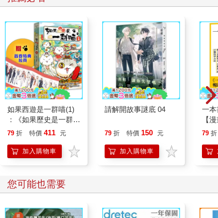
如果西遊是一群喵(1)
請解開故事謎底 04
一本
：《如果歷史是一群
【漫
喵》作者最新力作，附
行動
411
150
79
折
特價
元
79
折
特價
元
79
折
【首卷特典】拉頁
開關
「行
加入購物車
加入購物車
學方
您可能也需要