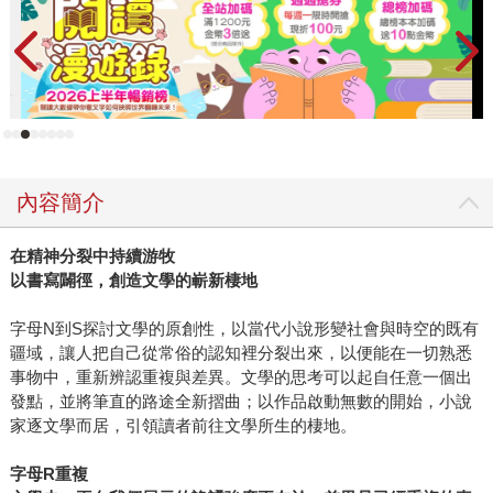
內容簡介
在精神分裂中持續游牧
以書寫闢徑，創造文學的嶄新棲地
字母N到S探討文學的原創性，以當代小說形變社會與時空的既有
疆域，讓人把自己從常俗的認知裡分裂出來，以便能在一切熟悉
事物中，重新辨認重複與差異。文學的思考可以起自任意一個出
發點，並將筆直的路途全新摺曲；以作品啟動無數的開始，小說
家逐文學而居，引領讀者前往文學所生的棲地。
字母
R
重複