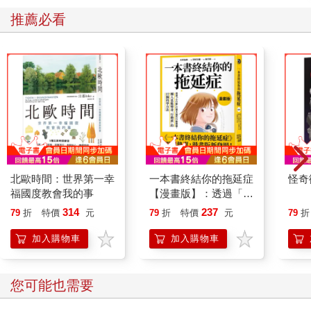
推薦必看
北歐時間：世界第一幸
一本書終結你的拖延症
怪奇
福國度教會我的事
【漫畫版】：透過「小
行動」打開大腦的行動
314
237
79
折
特價
元
79
折
特價
元
79
折
開關，懶人也能變身
「行動派」的37個科
加入購物車
加入購物車
學方法
您可能也需要