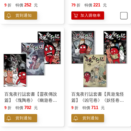
新未公開故事)
252
221
9
折
特價
元
79
折
特價
元
貨到通知
加入購物車
百鬼夜行誌套書【靈夜傳說
百鬼夜行誌套書【異遊鬼怪
篇】《塊陶卷》《幽遊卷》
篇】《凶宅卷》《妖怪卷》
《怪談卷》(共三冊)
《校靈卷》(共三冊)
702
711
9
折
特價
元
9
折
特價
元
貨到通知
貨到通知