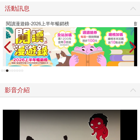
活動訊息
閱讀漫遊錄-2026上半年暢銷榜
飢
影音介紹