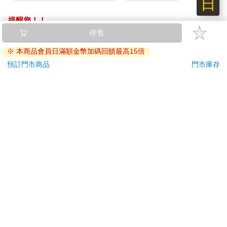
日
提醒您！！
金石堂及銀行均不會請您操作ATM! 如接獲電話要求您前往
停售
ATM提款機，請不要聽從指示，以免受騙上當！
※ 本商品會員日滿額金幣加碼回饋最高15倍
退換貨須知：
預訂門市商品
門市庫存
**提醒您，鑑賞期不等於試用期，退回商品須為全新狀態**
依據「消費者保護法」第19條及行政院消費者保護處公告之
「通訊交易解除權合理例外情事適用準則」，以下商品購買
後，除商品本身有瑕疵外，將不提供7天的猶豫期：
易於腐敗、保存期限較短或解約時即將逾期。（如：生
鮮食品）
依消費者要求所為之客製化給付。（客製化商品）
報紙、期刊或雜誌。（含MOOK、外文雜誌）
經消費者拆封之影音商品或電腦軟體。
非以有形媒介提供之數位內容或一經提供即為完成之線
上服務，經消費者事先同意始提供。（如：電子書、電
子雜誌、下載版軟體、虛擬商品…等）
已拆封之個人衛生用品。（如：內衣褲、刮鬍刀、除毛