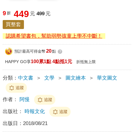
449
9
折
元
499
元
買整套
認購希望書包，幫助弱勢孩童上學不中斷！
20
預計最高可得金幣
點
?
100累1點 4點抵1元
HAPPY GO享
折抵無上限
分類：
中文書
＞
文學
＞
圖文繪本
＞
華文圖文
追蹤
作者：
阿慢
追蹤
出版社：
時報文化
追蹤
出版日：
2018/08/21