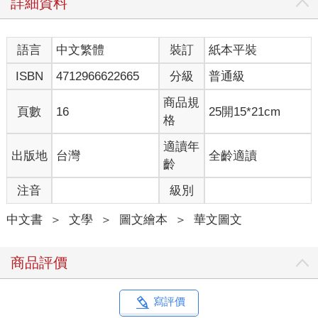
詳細資料
語言
中文繁體
裝訂
紙本平裝
ISBN
4712966622665
分級
普通級
商品規
頁數
16
25開15*21cm
格
適讀年
出版地
台灣
全齡適讀
齡
注音
級別
中文書
＞
文學
＞
圖文繪本
＞
華文圖文
商品評價
寫評價