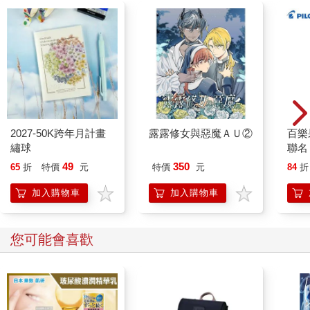
2027-50K跨年月計畫
露露修女與惡魔ＡＵ②
百樂果
繡球
聯名
49
350
65
折
特價
元
特價
元
84
折
加入購物車
加入購物車
您可能會喜歡