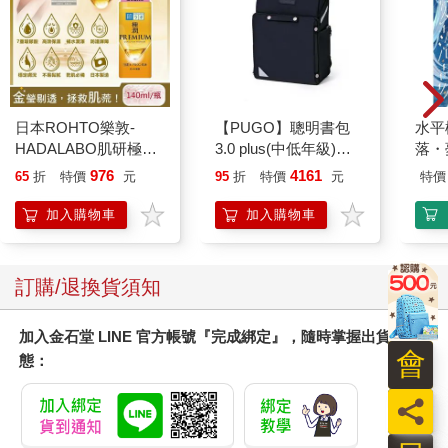
日本ROHTO樂敦-
【PUGO】聰明書包
水平
HADALABO肌研極潤
3.0 plus(中低年級)酷
落・
金緻7重玻尿酸高效保
黑 全新進化玩美上市
976
4161
65
折
特價
元
95
折
特價
元
特價
濕潤澤特濃精華乳液
140ml/金瓶(Premium
加入購物車
加入購物車
臉部肌膚護理乳霜,素
顏保養乾肌水凝乳)
訂購/退換貨須知
加入金石堂 LINE 官方帳號『完成綁定』，隨時掌握出貨動
會
態：
員