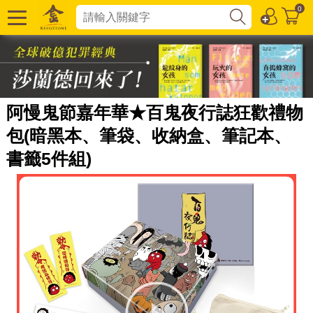
0
阿慢鬼節嘉年華★百鬼夜行誌狂歡禮物
包(暗黑本、筆袋、收納盒、筆記本、
書籤5件組)