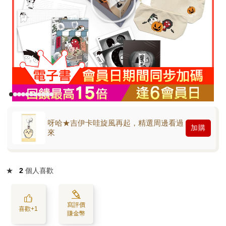
呀哈★吉伊卡哇旋風再起，精選周邊看過
加購
來
★
2
個人喜歡
寫評價
喜歡+1
賺金幣