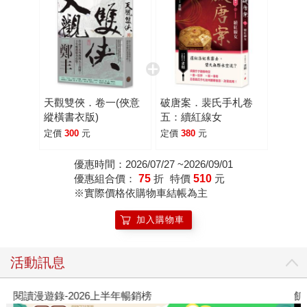
天觀雙俠．卷一(俠意
破唐案．裴氏手札卷
縱橫書衣版)
五：續紅線女
定價
300
元
定價
380
元
優惠時間：2026/07/27 ~2026/09/01
優惠組合價：
75
折
特價
510
元
※實際價格依購物車結帳為主
加入購物車
活動訊息
閱讀漫遊錄-2026上半年暢銷榜
飢