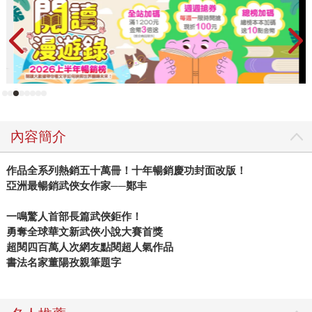
內容簡介
作品全系列熱銷五十萬冊！十年暢銷慶功封面改版！
亞洲最暢銷武俠女作家──鄭丰
一鳴驚人首部長篇武俠鉅作！
勇奪全球華文新武俠小說大賽首獎
超閱四百萬人次網友點閱超人氣作品
書法名家董陽孜親筆題字