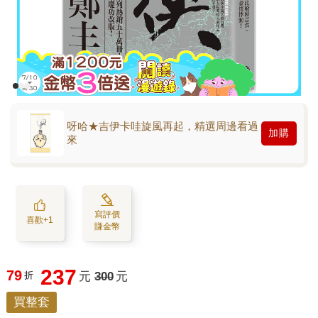
呀哈★吉伊卡哇旋風再起，精選周邊看過
加購
來
寫評價
喜歡+1
賺金幣
237
79
折
元
300
元
買整套