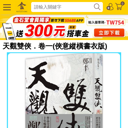
0
天觀雙俠．卷一(俠意縱橫書衣版)