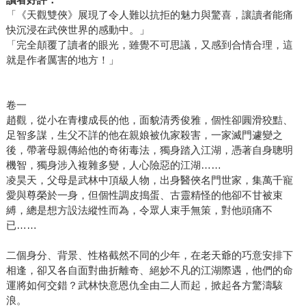
「《天觀雙俠》展現了令人難以抗拒的魅力與驚喜，讓讀者能痛
快沉浸在武俠世界的感動中。」
「完全顛覆了讀者的眼光，雖覺不可思議，又感到合情合理，這
就是作者厲害的地方！」
卷一
趙觀，從小在青樓成長的他，面貌清秀俊雅，個性卻圓滑狡黠、
足智多謀，生父不詳的他在親娘被仇家殺害，一家滅門遽變之
後，帶著母親傳給他的奇術毒法，獨身踏入江湖，憑著自身聰明
機智，獨身涉入複雜多變，人心險惡的江湖……
凌昊天，父母是武林中頂級人物，出身醫俠名門世家，集萬千寵
愛與尊榮於一身，但個性調皮搗蛋、古靈精怪的他卻不甘被束
縛，總是想方設法縱性而為，令眾人束手無策，對他頭痛不
已……
二個身分、背景、性格截然不同的少年，在老天爺的巧意安排下
相逢，卻又各自面對曲折離奇、絕妙不凡的江湖際遇，他們的命
運將如何交錯？武林快意恩仇全由二人而起，掀起各方驚濤駭
浪。