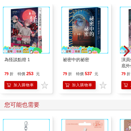
為怪談點燈 1
祕密中的祕密
演員
底外
253
537
79
折
特價
元
79
折
特價
元
79
折
加入購物車
加入購物車
您可能也需要