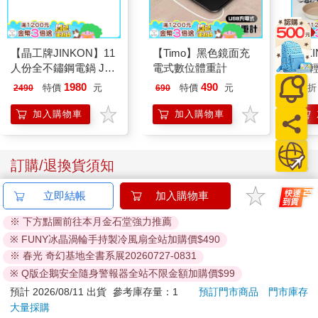
【晶工牌JINKON】11
【Timo】黑色鏡面充
【KI
人份全不鏽鋼電鍋 JK-
電式數位體重計
列-
1108
平煎
1980
490
特價
元
特價
元
56
折
2490
690
加入購物車
加入購物車
訂購/退換貨須知
立即結帳
加入購物車
加入金石堂 LINE 官方帳號『完成綁定』，隨時掌握出貨動
態：
※ 下方點圖前往本月金石堂強力推薦
※ FUNY冰晶渦輪手持製冷風扇全站加購價$490
※ 春光 奇幻基地全書系展20260727-0831
※ Q版企鵝安全隨身警報器全站不限金額加購價$99
預計 2026/08/11 出貨
參考庫存量：1
預訂門市商品
門市庫存
提醒您！！
大量採購