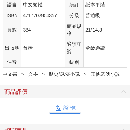
語言
中文繁體
裝訂
紙本平裝
ISBN
4717702904357
分級
普通級
商品規
頁數
384
21*14.8
格
適讀年
出版地
台灣
全齡適讀
齡
注音
級別
中文書
＞
文學
＞
歷史/武俠小說
＞
其他武俠小說
商品評價
寫評價