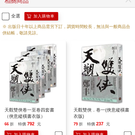
相關商品
全選
加入購物車
※ 出版日十年以上商品需另下訂，調貨時間較長，無法與一般商品合
併結帳，敬請見諒。
天觀雙俠卷一至卷四套書
天觀雙俠．卷一(俠意縱橫書
（俠意縱橫書衣版）
衣版)
792
237
66
折
特價
元
79
折
特價
元
加入購物車
加入購物車