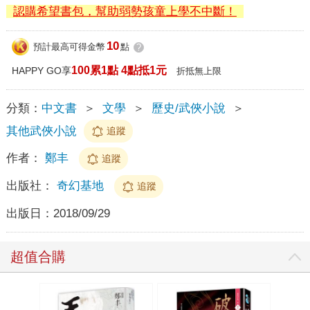
認購希望書包，幫助弱勢孩童上學不中斷！
10
預計最高可得金幣
點
?
100累1點 4點抵1元
HAPPY GO享
折抵無上限
分類：
中文書
＞
文學
＞
歷史/武俠小說
＞
其他武俠小說
追蹤
作者：
鄭丰
追蹤
出版社：
奇幻基地
追蹤
出版日：
2018/09/29
超值合購