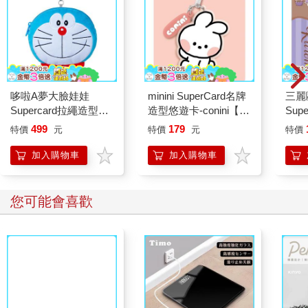
哆啦A夢大臉娃娃
minini SuperCard名牌
三麗
Supercard拉繩造型悠
造型悠遊卡-conini【受
Sup
遊卡【受託代銷】
託代銷】
洛米
499
179
特價
元
特價
元
特價
加入購物車
加入購物車
您可能會喜歡