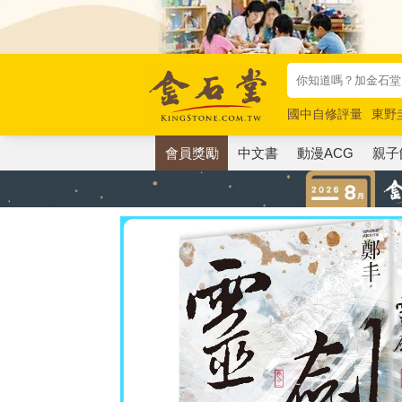
國中自修評量
東野
唯紅花綻放
奧德賽
會員獎勵
中文書
動漫ACG
親子