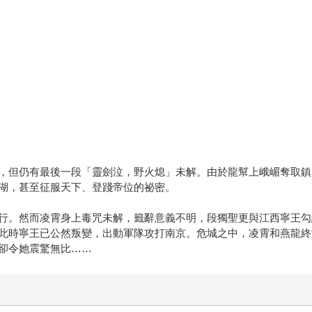
，但仍有最後一段「靈劍泣，野火熄」未解。由於龍幫上峨嵋奪取鎮
湖，甚至征服天下、登踐帝位的祕密。
行。然而凌霄身上毒咒未解，籤辭意義不明，段獨聖更與江西寧王勾
此時寧王已公然叛變，出動軍隊攻打南京。危城之中，凌霄和燕龍終
卻令她震驚無比……