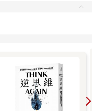
《我
痛與
野夜
作戰