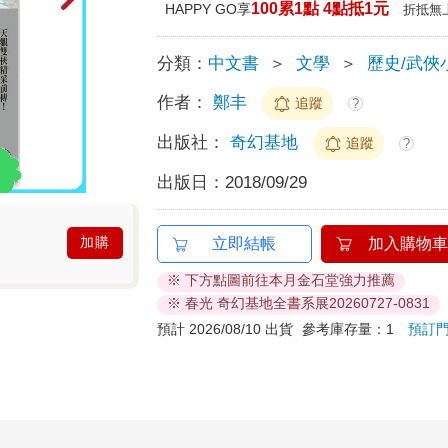
100累1點 4點抵1元
HAPPY GO享
折抵無
分類：
中文書
＞
文學
＞
歷史/武俠
作者：
鄭丰
追蹤
?
出版社：
奇幻基地
追蹤
?
出版日：
2018/09/29
加購
立即結帳
加入購物車
※ 下方點圖前往本月金石堂強力推薦
※ 春光 奇幻基地全書系展20260727-0831
預計 2026/08/10 出貨
參考庫存量：1
預訂