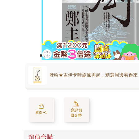
呀哈★吉伊卡哇旋風再起，精選周邊看過來
寫評價
喜歡+1
賺金幣
超值合購