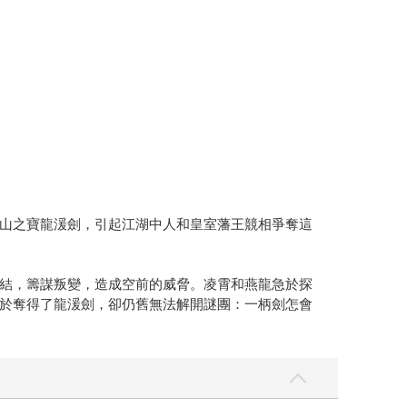
山之寶龍湲劍，引起江湖中人和皇室藩王競相爭奪這
結，籌謀叛變，造成空前的威脅。凌霄和燕龍急於探
於奪得了龍湲劍，卻仍舊無法解開謎團：一柄劍怎會