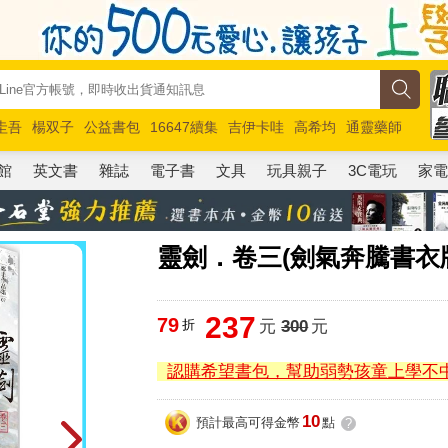
圭吾
楊双子
公益書包
16647續集
吉伊卡哇
高希均
通靈藥師
路邊攤新作
馬斯克
玩具總動員5
超慢跑
館
英文書
雜誌
電子書
文具
玩具親子
3C電玩
家
靈劍．卷三(劍氣奔騰書衣
237
79
折
元
300
元
認購希望書包，幫助弱勢孩童上學不
10
預計最高可得金幣
點
?