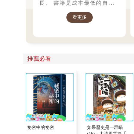
長。 書籍是成本最低的自我投
資，大學四年，讓這些書成為你
看更多
思維的杠杆，撬動未來的無限可
能。
推薦必看
祕密中的祕密
如果歷史是一群喵
(15)：大清風雲篇【萌