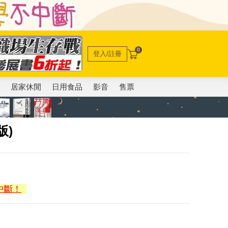
0
登入/註冊
電
居家休閒
日用食品
影音
售票
版)
中斷！