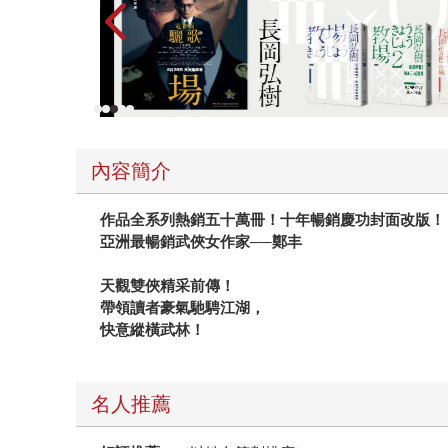
內容簡介
作品全系列熱銷五十萬冊！十年暢銷慶功封面改版！
亞洲最暢銷武俠女作家──鄭丰
天觀雙俠精采前傳！
帶領讀者豪氣馳騁江湖，
快意縱橫武林！
名人推薦