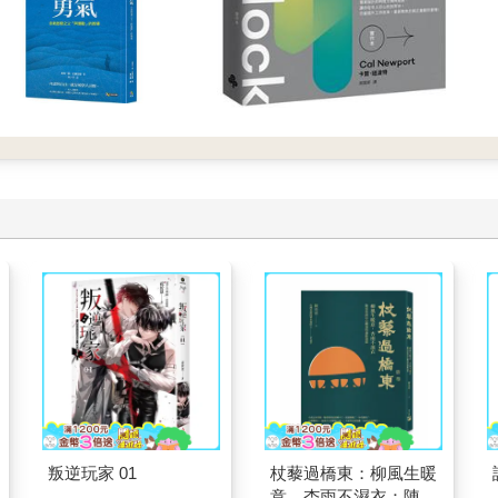
叛逆玩家 01
杖藜過橋東：柳風生暖
意、杏雨不濕衣；陳亮