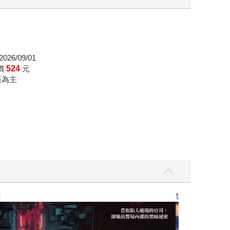
026/09/01
價
524
元
帳為主
】
世界上最透明的