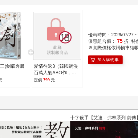
優惠時間：2026/07/27 ~2
優惠組合價：
75
折
特
※實際價格依購物車結
加入購物車
三(劍氣奔騰
愛情往返3（韓國網漫
百萬人氣ABO作，無
聖光火辣開車！）
元
定價
399
元
十字殺手【艾迪．弗林系列 前傳