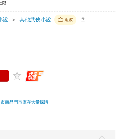
上限
小說
＞
其他武俠小說
追蹤
?
門市商品
門市庫存
大量採購