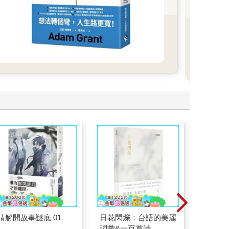
啟」
白。
請解開故事謎底 01
日花閃爍：台語的美麗
刪掉容
詞彙&一百首詩