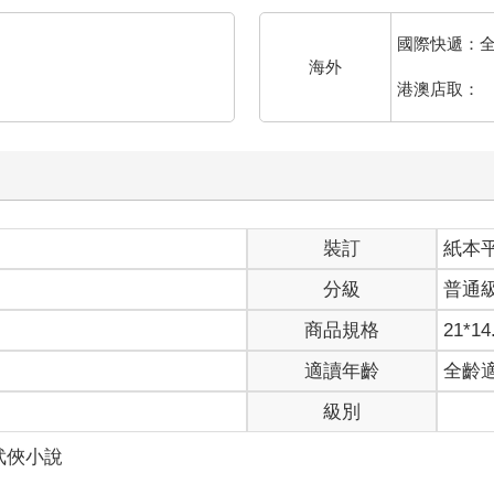
國際快遞：
海外
港澳店取：
裝訂
紙本
分級
普通
商品規格
21*14
適讀年齡
全齡
級別
武俠小說