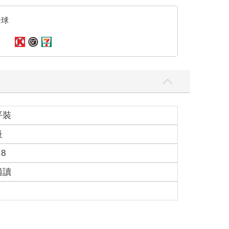
全球
平裝
級
.8
適讀