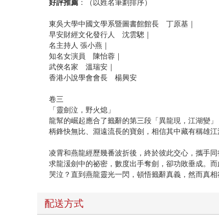
好評推薦
：（以姓名筆劃排序）
東吳大學中國文學系暨圖書館館長 丁原基｜
早安財經文化發行人 沈雲驄｜
名主持人 張小燕｜
知名女演員 陳怡蓉｜
武俠名家 溫瑞安｜
香港小說學會會長 楊興安
卷三
「靈劍泣，野火熄」
龍幫的崛起應合了籤辭的第三段「異龍現，江湖變」
柄鋒快無比、淵遠流長的寶劍，相信其中藏有稱雄江
凌霄和燕龍經歷幾番波折後，終於彼此交心，攜手同
求龍湲劍中的祕密，數度出手奪劍，卻功敗垂成。而
哭泣？直到燕龍靈光一閃，頓悟籤辭真義，然而真相
配送方式