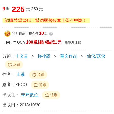
225
9
折
元
250
元
認購希望書包，幫助弱勢孩童上學不中斷！
10
預計最高可得金幣
點
?
100累1點 4點抵1元
HAPPY GO享
折抵無上限
分類：
中文書
＞
輕小說
＞
華文作品
＞
仙俠/武俠
追蹤
作者：
南翁
追蹤
繪者：
ZECO
追蹤
出版社：
未來數位
追蹤
出版日：
2018/10/30