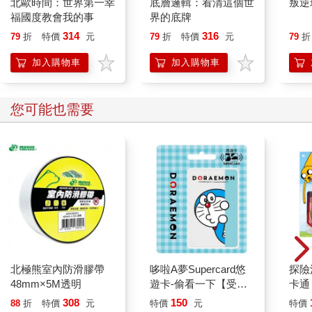
北歐時間：世界第一幸
底層邏輯：看清這個世
叛逆
福國度教會我的事
界的底牌
314
316
79
折
特價
元
79
折
特價
元
79
折
加入購物車
加入購物車
您可能也需要
北極熊室內防滑膠帶
哆啦A夢Supercard悠
探險
48mm×5M透明
遊卡-偷看一下【受託
卡通
代銷】
308
150
88
折
特價
元
特價
元
特價