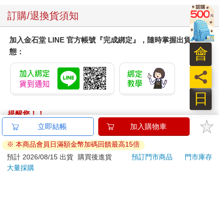
訂購/退換貨須知
加入金石堂 LINE 官方帳號『完成綁定』，隨時掌握出貨動
會
態：
員
日
提醒您！！
金石堂及銀行均不會請您操作ATM! 如接獲電話要求您前往
ATM提款機，請不要聽從指示，以免受騙上當！
退換貨須知：
**提醒您，鑑賞期不等於試用期，退回商品須為全新狀態**
依據「消費者保護法」第19條及行政院消費者保護處公告之
「通訊交易解除權合理例外情事適用準則」，以下商品購買
後，除商品本身有瑕疵外，將不提供7天的猶豫期：
易於腐敗、保存期限較短或解約時即將逾期。（如：生