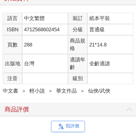
語言
中文繁體
裝訂
紙本平裝
ISBN
4712568602454
分級
普通級
商品規
頁數
288
21*14.8
格
適讀年
出版地
台灣
全齡適讀
齡
注音
級別
中文書
＞
輕小說
＞
華文作品
＞
仙俠/武俠
商品評價
寫評價