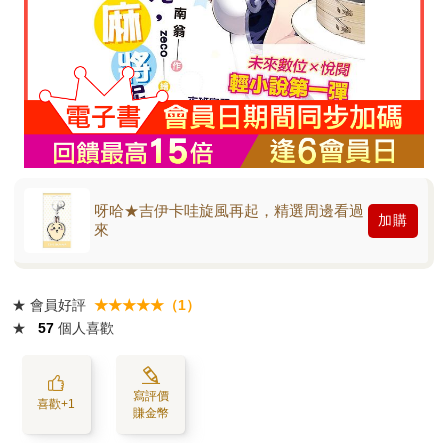
呀哈★吉伊卡哇旋風再起，精選周邊看過
加購
來
★
會員好評
★★★★★（1）
★
57
個人喜歡
寫評價
喜歡+1
賺金幣