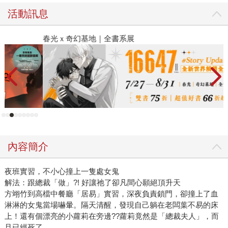
活動訊息
春光ｘ奇幻基地｜全書系展
閱
內容簡介
夜班實習，不小心撞上一隻處女鬼
解法：跟總裁「做」?! 好讓祂了卻凡間心願絕頂升天
方翊竹到高檔中餐廳「居易」實習，深夜負責鎖門，卻撞上了血
淋淋的女鬼當場嚇暈。隔天清醒，發現自己躺在老闆葉不易的床
上！還有個漂亮的小蘿莉在旁邊??蘿莉竟然是「總裁夫人」，而
且已經死了。