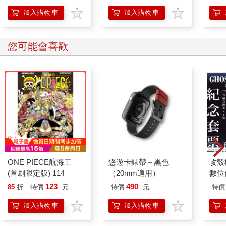
加入購物車
加入購物車
您可能會喜歡
ONE PIECE航海王
悠遊卡錶帶－黑色
攻殼機
(首刷限定版) 114
（20mm適用）
數位
123
490
85
折
特價
元
特價
元
特價
加入購物車
加入購物車