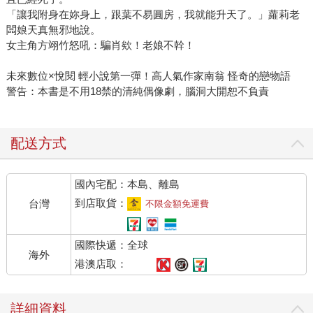
「讓我附身在妳身上，跟葉不易圓房，我就能升天了。」蘿莉老
闆娘天真無邪地說。
女主角方翊竹怒吼：騙肖欸！老娘不幹！
未來數位×悅閱 輕小說第一彈！高人氣作家南翁 怪奇的戀物語
警告：本書是不用18禁的清純偶像劇，腦洞大開恕不負責
配送方式
國內宅配：本島、離島
到店取貨：
台灣
不限金額免運費
國際快遞：全球
海外
港澳店取：
詳細資料