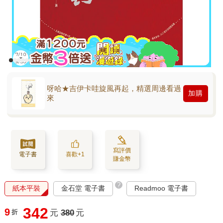
呀哈★吉伊卡哇旋風再起，精選周邊看過
加購
來
寫評價
電子書
喜歡+1
賺金幣
?
紙本平裝
金石堂 電子書
Readmoo 電子書
342
9
折
元
380
元