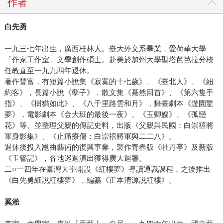
作者
白先勇
一九三七年出生，廣西桂林人。臺大外文系畢業，愛荷華大學
「作家工作室」文學創作碩士。赴美於加州大學聖塔芭芭拉分校
任教直至一九九四年退休。
著作豐富，有短篇小說集《寂寞的十七歲》、《臺北人》、《紐
約客》，長篇小說《孽子》，散文集《驀然回首》、《第六隻手
指》、《樹猶如此》、《八千里路雲和月》，舞臺劇本《遊園驚
夢》，電影劇本《金大班的最後一夜》、《玉卿嫂》、《孤戀
花》等。並整理父親的傳記史料，出版《父親與民國：白崇禧將
軍身影集》、《止痛療傷：白崇禧將軍與二二八》。
退休後投入崑曲藝術的復興事業，製作青春版《牡丹亭》及新版
《玉簪記》，各地巡迴演出獲得廣大迴響。
二○一四年在臺灣大學開設《紅樓夢》導讀通識課程，之後推出
《白先勇細說紅樓夢》，編纂《正本清源說紅樓》。
奚淞