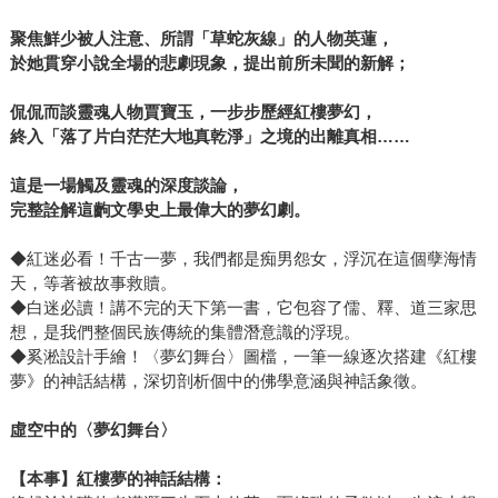
聚焦鮮少被人注意、所謂「
草蛇灰線
」的人物英蓮
，
於她貫穿小說全場的悲劇現象，提出前所未聞的新解；
侃侃而談靈魂人物賈寶玉，一步步歷經紅樓夢幻，
終入
「
落了片白茫茫大地真乾淨
」之境的
出離真相
……
這是一場觸及靈魂的深度談論
，
完整詮解
這齣文學
史上最偉大的夢幻劇
。
◆紅迷必看！千古一夢，我們都是痴男怨女，浮沉在這個孽海情
天，等著被故事救贖。
◆白迷必讀！講不完的天下第一書，它包容了儒、釋、道三家思
想，是我們整個民族傳統的集體潛意識的浮現。
◆奚淞設計手繪！〈夢幻舞台〉圖檔，一筆一線逐次搭建《紅樓
夢》的神話結構，深切剖析個中的佛學意涵與神話象徵。
虛空中的〈夢幻舞台〉
【本事】
紅樓夢
的神話結構
：