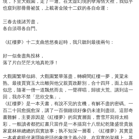
境，下至大觀園，走了一遭。在太虛幻境的孽海情天裡，我似乎
也窺到那冊冊祕笈，上載著金陵十二釵的各自命運：
三春去後諸芳盡，
各自須尋各自門。
《紅樓夢》十二支曲悠悠奏起時，我只聽到最後兩句：
好一似食盡鳥投林，
落了片白茫茫大地真乾淨！
大觀園繁華似錦、大觀園繁華落盡，轉瞬間紅樓一夢，黃粱未
熟。最後賈寶玉大出離與他父親賈政辭別，合十四拜，面上似喜
似悲，隨著一僧一道飄然而去，一聲禪唱，歸彼大荒。講到這一
回，我亦不禁「悲欣交集」。
《紅樓夢》是一本天書，有說不完的玄機，有解不盡的密碼。一
百二十回愈掘愈深，講了一百個鐘頭好像仍未達到盡頭。這部奇
書難解，主要原因是《紅樓夢》的寫實層面，曹雪芹寫得太精
彩，一般讀者都把紅書只當作是一本描寫十八世紀乾隆盛世貴族
家庭林林總總的寫實故事；孰不知深一層看，《紅樓夢》其實是
一本處處暗伏著隱喻密語的象徵主義小說。在寫實的架構上，其