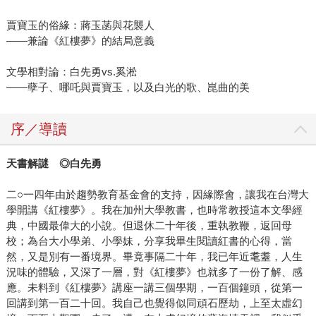
賈寶玉的俗緣：蔣玉菡與花襲人
——兼論《紅樓夢》的結局意義
文學相對論：白先勇vs.奚淞
——孽子、哪吒與賈寶玉，以及白光的歌、崑曲的美
序／導讀
天書解謎
◎
白先勇
二○一四年由於趨勢教育基金會的支持，因緣際會，讓我在台灣大
學開講《紅樓夢》。我在加州大學教書，也時常教授這本文學經
典，中國最偉大的小說。但退休二十年後，重執教鞭，返回母
校；為台大小學弟、小學妹，分享我畢生閱讀紅書的心得，當
然，又是別有一番境界。畢竟事隔二十年，我已年近耄耋，人生
況味的體驗，又深了一層，對《紅樓夢》也就多了一份了解、感
應。未料到《紅樓夢》講座一講三個學期，一百個鐘頭，從第一
回講到第一百二十回。我自己也覺得似同頑石歷劫，上至太虛幻