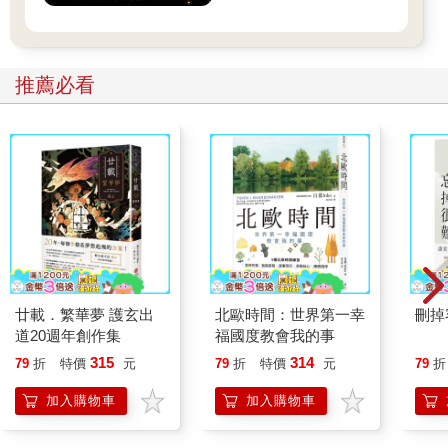
推薦必看
廿載．繁華夢 護玄出
北歐時間：世界第一幸
刪掉
道20週年創作集
福國度教會我的事
315
314
79
折
特價
元
79
折
特價
元
79
折
加入購物車
加入購物車