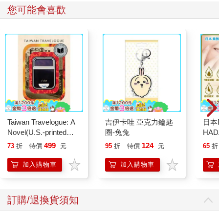
您可能會喜歡
Taiwan Travelogue: A
吉伊卡哇 亞克力鑰匙
日本
Novel(U.S.-printed
圈-兔兔
HA
edition)
金緻
499
124
73
折
特價
元
95
折
特價
元
65
折
濕潤
140
加入購物車
加入購物車
臉部
顏保
訂購/退換貨須知