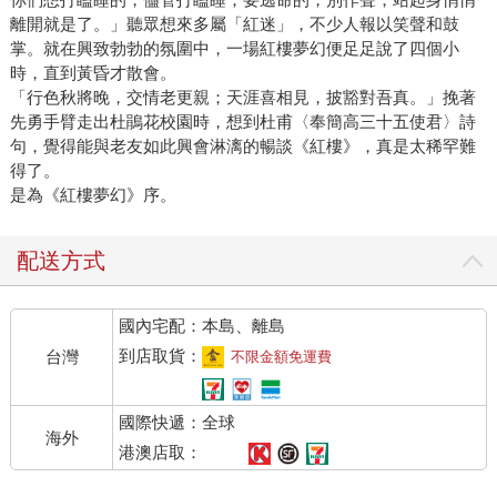
離開就是了。」聽眾想來多屬「紅迷」，不少人報以笑聲和鼓
掌。就在興致勃勃的氛圍中，一場紅樓夢幻便足足說了四個小
時，直到黃昏才散會。
「行色秋將晚，交情老更親；天涯喜相見，披豁對吾真。」挽著
先勇手臂走出杜鵑花校園時，想到杜甫〈奉簡高三十五使君〉詩
句，覺得能與老友如此興會淋漓的暢談《紅樓》，真是太稀罕難
得了。
是為《紅樓夢幻》序。
配送方式
國內宅配：本島、離島
到店取貨：
台灣
不限金額免運費
國際快遞：全球
海外
港澳店取：