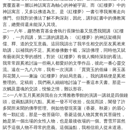
實覆蓋著一層以神話寓言為軸心的神祕宇宙。而《紅樓夢》中的
神話寓言，又多以佛道為主。是《紅樓夢》一書引導我漸漸走向
佛門。但我對於佛法了解不夠深刻，因此，講到紅書中的佛教寓
言，總覺得還未能深入其境。
二○一八年，趨勢教育基金會執行長陳怡蓁又慫恿我開講《紅樓
夢》，一共四講，第二講的講題為：《紅樓夢》的神話架構與
儒、釋、道的交互意義。這回我請出了我半生相交的至友奚淞來
助講，以補我的不足。奚淞修佛數十載，深諳佛理，同時他又賦
有藝術與文學的感性，對於《紅樓夢》有個人獨特深刻的看法。
我常常跟奚淞討論一些兩人都愛好的文學作品，彼此一番心靈交
流。遠在一九八六年，我有一次演講：「賈寶玉的俗緣：蔣玉菡
與花襲人——兼論《紅樓夢》的結局意義」。我的講稿便是奚淞
整理的。定稿前，我們兩人細細地討論了一番這本天書。那是一
次觸及靈魂的交談，悅愉之情，難以形容。
二○一八年五月奚淞與我在台大博雅教學館的演講一講就是四個鐘
頭，從兩點講到六點。奚淞一發不可收拾，侃侃而談，闡發了許
多聞所未聞的佛學哲理。例如他發現英蓮（香菱、秋菱）的眉心
有一顆紅痣，那是一枚菩薩印。香菱這個人物其實有其菩薩性，
她是第一個出場的女性人物，也是最後收場的一個。曹雪芹當然
賦予這個人物不尋常的意義。這個論點，我相信前人從未道過。