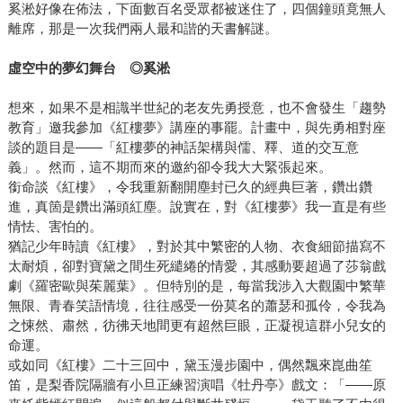
奚淞好像在佈法，下面數百名受眾都被迷住了，四個鐘頭竟無人
離席，那是一次我們兩人最和諧的天書解謎。
虛空中的夢幻舞台
◎
奚淞
想來，如果不是相識半世紀的老友先勇授意，也不會發生「趨勢
教育」邀我參加《紅樓夢》講座的事罷。計畫中，與先勇相對座
談的題目是——「紅樓夢的神話架構與儒、釋、道的交互意
義」。然而，這不期而來的邀約卻令我大大緊張起來。
銜命談《紅樓》，令我重新翻開塵封已久的經典巨著，鑽出鑽
進，真箇是鑽出滿頭紅塵。說實在，對《紅樓夢》我一直是有些
情怯、害怕的。
猶記少年時讀《紅樓》，對於其中繁密的人物、衣食細節描寫不
太耐煩，卻對寶黛之間生死繾綣的情愛，其感動要超過了莎翁戲
劇《羅密歐與茱麗葉》。但特別的是，每當我涉入大觀園中繁華
無限、青春笑語情境，往往感受一份莫名的蕭瑟和孤伶，令我為
之悚然、肅然，彷彿天地間更有超然巨眼，正凝視這群小兒女的
命運。
或如同《紅樓》二十三回中，黛玉漫步園中，偶然飄來崑曲笙
笛，是梨香院隔牆有小旦正練習演唱《牡丹亭》戲文：「——原