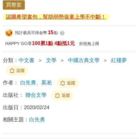
買整套
認購希望書包，幫助弱勢孩童上學不中斷！
15
預計最高可得金幣
點
?
100累1點 4點抵1元
HAPPY GO享
折抵無上限
分類：
中文書
＞
文學
＞
中國古典文學
＞
紅樓夢
追蹤
作者：
白先勇、奚淞
追蹤
出版社：
聯合文學
追蹤
出版日：
2020/02/24
相關主題：
白先勇