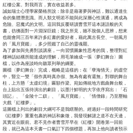
紅樓公案。對我而言，實在收益甚多。
誠如瑞士心理學家榮格所說：除非是藉著夢與神話，難以通達生
命的集體潛意識。而人類文明若不能與此深層心性溝通，將成為
危險、惡魔式的文明。這回我反覆研讀曹雪芹這本謎語般的天
書，彷彿面對一片淵深巨鏡；我之所見，雖不脫個人思辨，想來
也能會同三百年來許多紅書的愛好者，藉此萬古長空、一朝風月
的「風月寶鑑」，多少照鑑了自己的靈魂罷。
為了參加與先勇對談講座，一向習慣圖象性思考的我，整理對紅
樓神話結構所能達成的理解，用毛筆繪成一張〈夢幻舞台〉圖
檔，以作為座談時向聽眾列舉的綱要。
圖檔〈夢幻舞台〉完成，概略是這樣的：在「孽海情天」的虛空
中，豎立一雙「假作真時真亦假、無為有處有還無」對聯的舞台
柱，上方懸「太虛幻境」匾額作梁。宛如傳統地方戲曲舞台般，
台上貼出五張待演出的劇目，以墨汁鮮明的大字依序寫出：「石
頭記」、「金陵十二釵」、「風月寶鑑」、「情僧錄」乃至壓軸
大戲「紅樓夢」。
這圖檔上列出的劇目大綱可不是我瞎掰的。經過好一段時間研究
《紅樓夢》重重包裹的神話和象徵，我發現解謎之道不在天邊，
其實近在眼前。君不見作者曹雪芹早在《紅樓》開卷第一回前
段，就已為這本天書一口氣訂下四個標題，再加上他向讀者預示