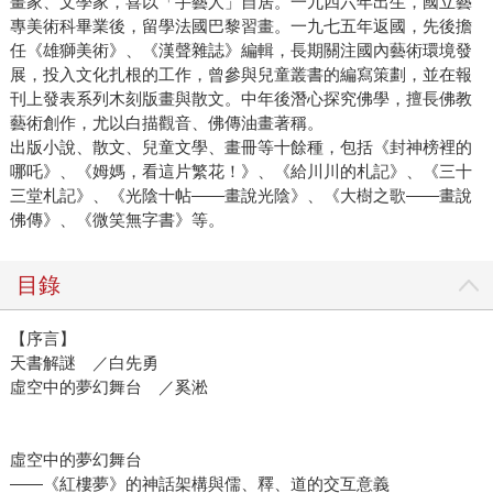
畫家、文學家，喜以「手藝人」自居。一九四六年出生，國立藝
專美術科畢業後，留學法國巴黎習畫。一九七五年返國，先後擔
任《雄獅美術》、《漢聲雜誌》編輯，長期關注國內藝術環境發
展，投入文化扎根的工作，曾參與兒童叢書的編寫策劃，並在報
刊上發表系列木刻版畫與散文。中年後潛心探究佛學，擅長佛教
藝術創作，尤以白描觀音、佛傳油畫著稱。
出版小說、散文、兒童文學、畫冊等十餘種，包括《封神榜裡的
哪吒》、《姆媽，看這片繁花！》、《給川川的札記》、《三十
三堂札記》、《光陰十帖——畫說光陰》、《大樹之歌——畫說
佛傳》、《微笑無字書》等。
目錄
【序言】
天書解謎 ／白先勇
虛空中的夢幻舞台 ／奚淞
虛空中的夢幻舞台
——《紅樓夢》的神話架構與儒、釋、道的交互意義