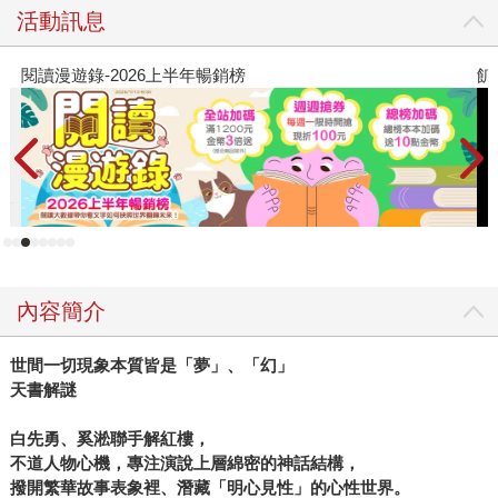
活動訊息
閱讀漫遊錄-2026上半年暢銷榜
飢
內容簡介
世間一切現象本質皆是
「夢」、「幻」
天書解謎
白先勇、奚淞聯手解
紅樓
，
不道人物心機，專注演說上層
綿密
的
神話結構
，
撥開繁華故事表象裡、
潛藏
「
明心見性
」
的心性世界
。