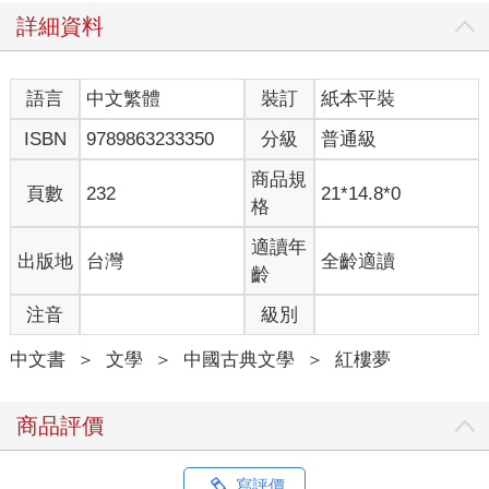
詳細資料
語言
中文繁體
裝訂
紙本平裝
ISBN
9789863233350
分級
普通級
商品規
頁數
232
21*14.8*0
格
適讀年
出版地
台灣
全齡適讀
齡
注音
級別
中文書
＞
文學
＞
中國古典文學
＞
紅樓夢
商品評價
寫評價