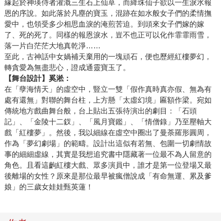
緣起於神瑛侍者灌溉三生石上仙草，而絳珠仙子欲以一生淚水報
恩的序說。如此落於凡塵的寶玉，混跡在如水般女子們的柔情撫
愛中，也領受多少相思血淚的淹煎苦迫。到頭來女子們嫁的嫁
了、死的死了。同樣的報恩淚水，豈不也正可以化作霏霏雨雪，
落一片白茫茫大地真乾淨……
至此，古神話中女媧補天棄用的一塊頑石，便也歷經紅樓夢幻，
轉貪愛為無盡悲心，證成通靈寶玉了。
【舞台設計】
奚淞：
在「孽海情天」的虛空中，豎立一雙「假作真時真亦假、無為有
處有還無」對聯的舞台柱，上方懸「太虛幻境」匾額作梁。宛如
傳統地方戲曲舞台般，台上貼出五張待演出的劇目：「石頭
記」、「金陵十二釵」、「風月寶鑑」、「情僧錄」乃至壓軸大
戲「紅樓夢」。然後，我以細線在虛空中圈出了曼荼羅形圓周，
作為「夢幻劇場」的範疇。設計出這似有若無、包圍一切劇情故
事的細細虛線，其實是我想追究書中隱藏著一位最不為人留意的
角色。且看這齣紅樓大戲、眾多演員中，誰才是第一位登場又最
後離場的女性？原來是那位最早被瘋僧說成「有命無運、累及爹
娘」的三歲女娃娃甄英蓮！