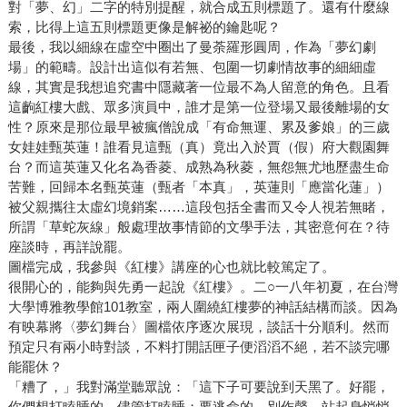
對「夢、幻」二字的特別提醒，就合成五則標題了。還有什麼線
索，比得上這五則標題更像是解祕的鑰匙呢？
最後，我以細線在虛空中圈出了曼荼羅形圓周，作為「夢幻劇
場」的範疇。設計出這似有若無、包圍一切劇情故事的細細虛
線，其實是我想追究書中隱藏著一位最不為人留意的角色。且看
這齣紅樓大戲、眾多演員中，誰才是第一位登場又最後離場的女
性？原來是那位最早被瘋僧說成「有命無運、累及爹娘」的三歲
女娃娃甄英蓮！誰看見這甄（真）竟出入於賈（假）府大觀園舞
台？而這英蓮又化名為香菱、成熟為秋菱，無怨無尤地歷盡生命
苦難，回歸本名甄英蓮（甄者「本真」，英蓮則「應當化蓮」）
被父親攜往太虛幻境銷案……這段包括全書而又令人視若無睹，
所謂「草蛇灰線」般處理故事情節的文學手法，其密意何在？待
座談時，再詳說罷。
圖檔完成，我參與《紅樓》講座的心也就比較篤定了。
很開心的，能夠與先勇一起說《紅樓》。二○一八年初夏，在台灣
大學博雅教學館101教室，兩人圍繞紅樓夢的神話結構而談。因為
有映幕將〈夢幻舞台〉圖檔依序逐次展現，談話十分順利。然而
預定只有兩小時對談，不料打開話匣子便滔滔不絕，若不談完哪
能罷休？
「糟了，」我對滿堂聽眾說：「這下子可要說到天黑了。好罷，
你們想打瞌睡的，儘管打瞌睡；要逃命的，別作聲，站起身悄悄