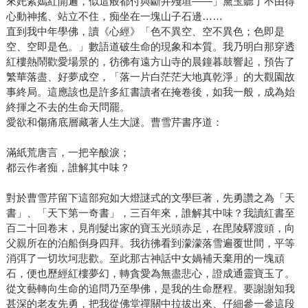
來奼紫嫣紅開遍，似這般都付與斷井殘垣——」黛玉聽了不由得
心動神搖、站立不住，痴坐在一塊山子石邊……
直到我中年學佛，讀《心經》「色不異空、空不異色；色即是
空、空即是色。」數語道破生命的現象和本質。我乃明白那穿透
紅樓熱鬧歡愛場景的，彷彿有遠方山寺的晨鐘暮鼓響起，預告了
繁華落盡、好夢成空，「落一片白茫茫大地真乾淨」的大觀園故
事終局。這應該也是許多紅書讀者在掩卷後，如我一般，成為始
終揮之不去的生命天問罷。
愛欲和傷痛底層藏著人生大謎。曹雪芹書序道：
滿紙荒唐言，一把辛酸淚；
都云作者痴，誰解其中味？
對於曹雪芹留下這部宛如大燈謎式的文學巨著，先勇讚之為「天
書」、「天下第一奇書」，三百年來，誰解其中味？我讀紅書至
百二十回卷末，見削髮出家的寶玉光頭赤足，在毘陵驛渡頭，向
父親所在的泊船倒身四拜。我彷彿看到濛濛落雪遍覆世間，平等
消弭了一切坎坷悲歡。至此那古神話中女媧補天棄用的一塊頑
石，便也歷經紅樓夢幻，轉貪愛為無盡悲心，證成通靈寶玉了。
從文藝轉向生命的追問乃至學佛，是我的生命歷程。要謝謝知我
甚深的老友先勇，把我從佛堂禪關中拉拔出來、仔細參一參這段