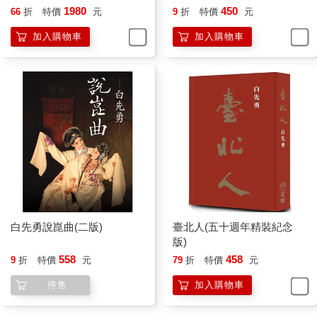
1980
450
66
折
特價
元
9
折
特價
元
加入購物車
加入購物車
白先勇說崑曲(二版)
臺北人(五十週年精裝紀念
版)
558
458
9
折
特價
元
79
折
特價
元
停售
加入購物車