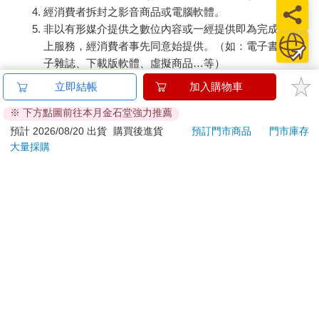
經消費者拆封之影音商品或電腦軟體。
非以有形媒介提供之數位內容或一經提供即為完成之線
上服務，經消費者事先同意始提供。（如：電子書、電
子雜誌、下載版軟體、虛擬商品…等）
已拆封之個人衛生用品。（如：內衣褲、刮鬍刀、除毛
立即結帳
加入購物車
刀…等）
※ 下方點圖前往本月金石堂強力推薦
若非上列種類商品，均享有到貨7天的猶豫期（含例假
日）。
預計 2026/08/20 出貨
購買後進貨
預訂門市商品
門市庫存
大量採購
辦理退換貨時，商品（組合商品恕無法接受單獨退貨）必須
是您收到商品時的原始狀態（包含商品本體、配件、贈品、
保證書、所有附隨資料文件及原廠內外包裝…等），請勿直
接使用原廠包裝寄送，或於原廠包裝上黏貼紙張或書寫文
字。
退回商品若無法回復原狀，將請您負擔回復原狀所需費用，
嚴重時將影響您的退貨權益。