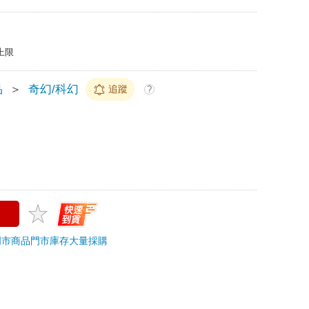
上限
品
＞
奇幻/科幻
追蹤
?
門市商品
門市庫存
大量採購