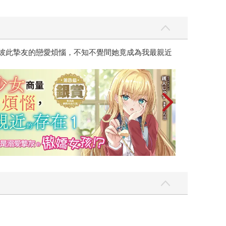
彼此摯友的戀愛煩惱，不知不覺間她竟成為我最親近
台灣角川2026