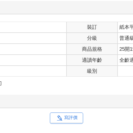
裝訂
紙本
分級
普通
商品規格
25開1
適讀年齡
全齡
級別
幻
寫評價