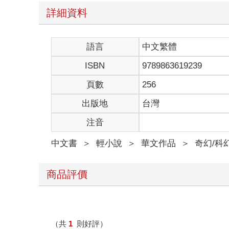
詳細資料
語言
中文繁體
ISBN
9789863619239
頁數
256
出版地
台灣
注音
中文書
＞
輕小說
＞
華文作品
＞
奇幻/科
商品評價
（共
1
則好評）