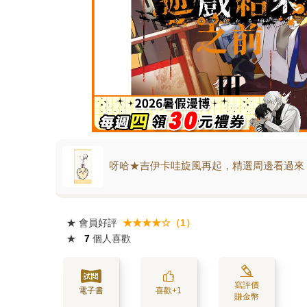
呀哈★吉伊卡哇旋風再起，精選周邊看過來
★
會員好評
★★★★☆（1）
★
7
個人喜歡
寫評價
電子書
喜歡+1
賺金幣