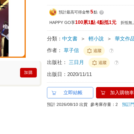
5
預計最高可得金幣
點
?
100累1點 4點抵1元
HAPPY GO享
折抵無
分類：
中文書
＞
輕小說
＞
華文作
作者：
草子信
追蹤
?
出版社：
三日月
追蹤
?
加購
出版日：
2020/11/11
立即結帳
加入購物車
預計 2026/08/10 出貨
參考庫存量：2
預訂