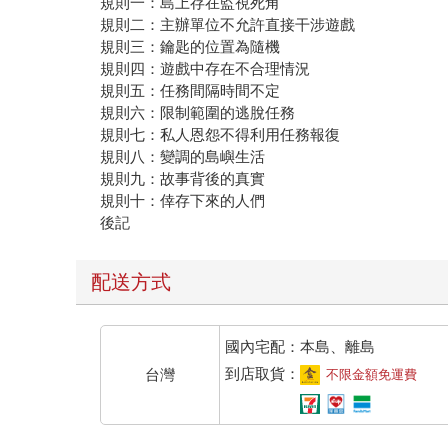
規則一：島上存在監視死角
規則二：主辦單位不允許直接干涉遊戲
規則三：鑰匙的位置為隨機
規則四：遊戲中存在不合理情況
規則五：任務間隔時間不定
規則六：限制範圍的逃脫任務
規則七：私人恩怨不得利用任務報復
規則八：變調的島嶼生活
規則九：故事背後的真實
規則十：倖存下來的人們
後記
配送方式
國內宅配：本島、離島
到店取貨：
台灣
不限金額免運費