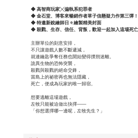
◆
高智商玩家╳偏執系犯罪者
◆ 金石堂、博客來暢銷作者草子信懸疑力作第三彈
◆ 特邀新銳繪師日々繪製精美封面
◆ 殺戮、生存、信任、背叛，歡迎一起加入這場死亡
主辦單位的刻意安排，
不只讓遊戲人數不斷遞減，
就連鑰匙爭奪任務也開始變得撲朔迷離。
詭異生物的恐怖突襲，
殺戮與殺戮的絕命交鋒，
當島上的祕密再也無法隱藏，
死亡，便成為玩家的唯一歸宿。
想要逃離這場遊戲，
左牧只能被迫做出抉擇——
「你想選擇哪一邊呢，左牧先生？」