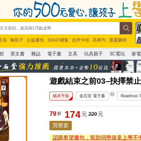
圭吾
楊双子
公益書包
16647續集
吉伊卡哇
高希均
通靈藥師
路邊攤新作
馬斯克
玩具總動員5
超慢跑
館
英文書
雜誌
電子書
文具
玩具親子
3C電玩
家
遊戲結束之前03–抉擇禁止
?
紙本平裝
金石堂 電子書
Readmoo
174
79
折
元
220
元
買整套
認購希望書包，幫助弱勢孩童上學不