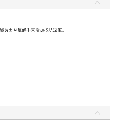
能長出Ｎ隻觸手來增加挖坑速度。