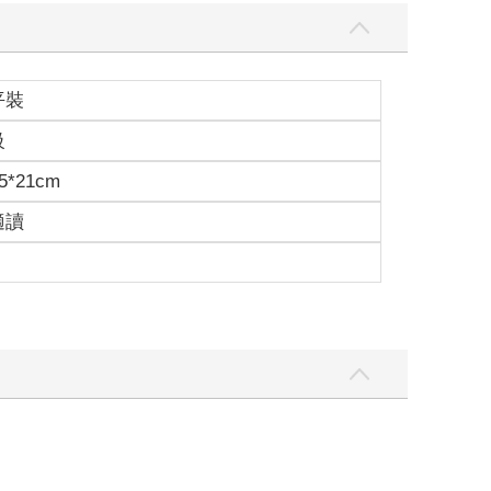
平裝
級
5*21cm
適讀