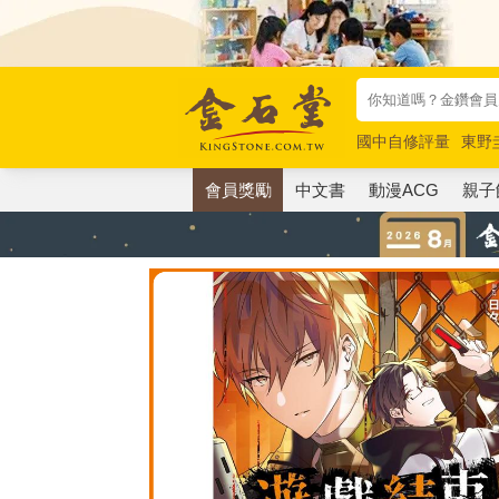
國中自修評量
東野
唯紅花綻放
奧德賽
會員獎勵
中文書
動漫ACG
親子