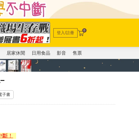
0
登入/註冊
電
居家休閒
日用食品
影音
售票
–
 電子書
中斷！