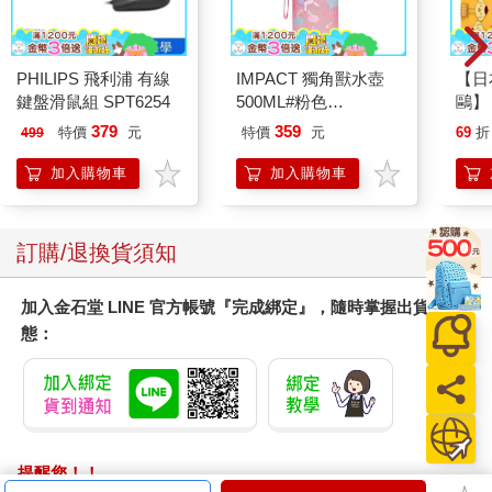
PHILIPS 飛利浦 有線
IMPACT 獨角獸水壺
【日本
鍵盤滑鼠組 SPT6254
500ML#粉色
鷗】
IM00B11PK
(8款
379
359
特價
元
特價
元
69
折
499
Kit
企鵝
加入購物車
加入購物車
訂購/退換貨須知
加入金石堂 LINE 官方帳號『完成綁定』，隨時掌握出貨動
態：
提醒您！！