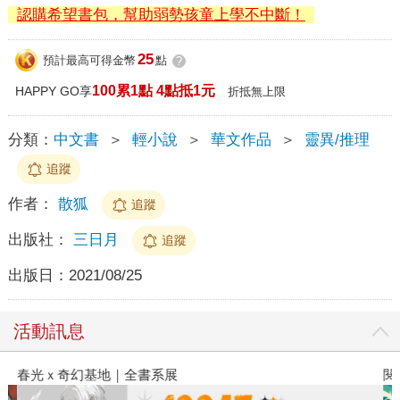
認購希望書包，幫助弱勢孩童上學不中斷！
25
預計最高可得金幣
點
?
100累1點 4點抵1元
HAPPY GO享
折抵無上限
分類：
中文書
＞
輕小說
＞
華文作品
＞
靈異/推理
追蹤
作者：
散狐
追蹤
出版社：
三日月
追蹤
出版日：
2021/08/25
活動訊息
春光ｘ奇幻基地｜全書系展
閱