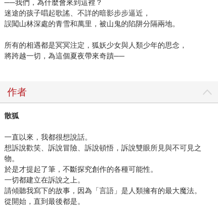
──我們，為什麼會來到這裡？
迷途的孩子唱起歌謠、不詳的暗影步步逼近，
誤闖山林深處的青雪和萬里，被山鬼的陷阱分隔兩地。
所有的相遇都是冥冥注定，狐妖少女與人類少年的思念，
將跨越一切，為這個夏夜帶來奇蹟──
作者
散狐
一直以來，我都很想說話。
想訴說歡笑、訴說冒險、訴說頓悟，訴說雙眼所見與不可見之
物。
於是才提起了筆，不斷探究創作的各種可能性。
一切都建立在訴說之上。
請傾聽我寫下的故事，因為「言語」是人類擁有的最大魔法。
從開始，直到最後都是。