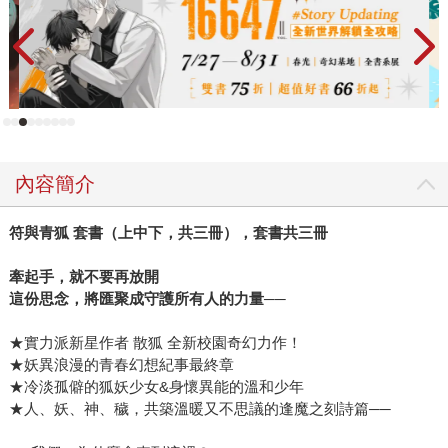
內容簡介
符與青狐 套書（上中下，共三冊），套書共三冊
牽起手，就不要再放開
這份思念，將匯聚成守護所有人的力量──
★實力派新星作者 散狐 全新校園奇幻力作！
★妖異浪漫的青春幻想紀事最終章
★冷淡孤僻的狐妖少女&身懷異能的溫和少年
★人、妖、神、穢，共築溫暖又不思議的逢魔之刻詩篇──