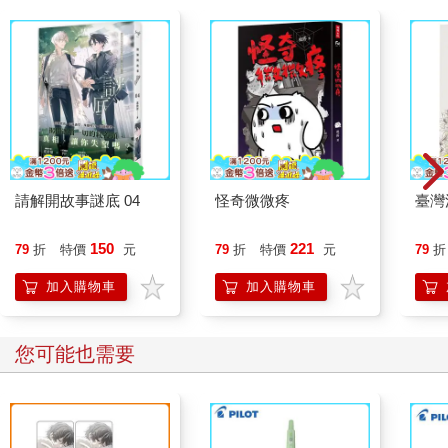
請解開故事謎底 04
怪奇微微疼
臺灣
150
221
79
折
特價
元
79
折
特價
元
79
折
加入購物車
加入購物車
您可能也需要