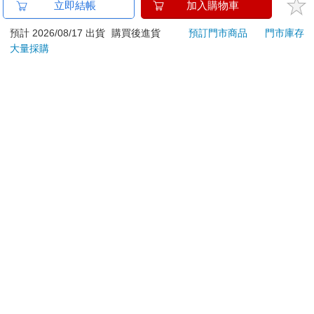
金石堂及銀行均不會請您操作ATM! 如接獲電話要求您前往
立即結帳
加入購物車
ATM提款機，請不要聽從指示，以免受騙上當！
預計 2026/08/17 出貨
購買後進貨
預訂門市商品
門市庫存
退換貨須知：
大量採購
**提醒您，鑑賞期不等於試用期，退回商品須為全新狀態**
依據「消費者保護法」第19條及行政院消費者保護處公告之
「通訊交易解除權合理例外情事適用準則」，以下商品購買
後，除商品本身有瑕疵外，將不提供7天的猶豫期：
易於腐敗、保存期限較短或解約時即將逾期。（如：生
鮮食品）
依消費者要求所為之客製化給付。（客製化商品）
報紙、期刊或雜誌。（含MOOK、外文雜誌）
經消費者拆封之影音商品或電腦軟體。
非以有形媒介提供之數位內容或一經提供即為完成之線
上服務，經消費者事先同意始提供。（如：電子書、電
子雜誌、下載版軟體、虛擬商品…等）
已拆封之個人衛生用品。（如：內衣褲、刮鬍刀、除毛
刀…等）
若非上列種類商品，均享有到貨7天的猶豫期（含例假