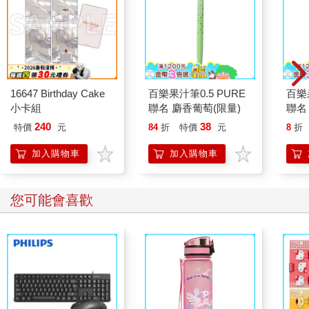
16647 Birthday Cake
百樂果汁筆0.5 PURE
百樂果
小卡組
聯名 麝香葡萄(限量)
聯名
240
38
特價
元
84
折
特價
元
8
折
加入購物車
加入購物車
您可能會喜歡