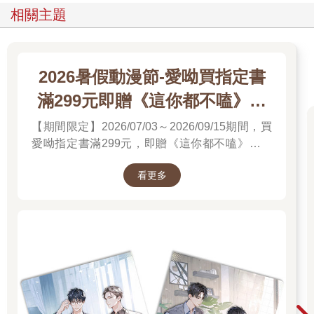
相關主題
2026暑假動漫節-愛呦買指定書
滿299元即贈《這你都不嗑》文
件夾
【期間限定】2026/07/03～2026/09/15期間，買
愛呦指定書滿299元，即贈《這你都不嗑》文件
夾！單筆訂單不累贈，數量有限，送完為止！
看更多