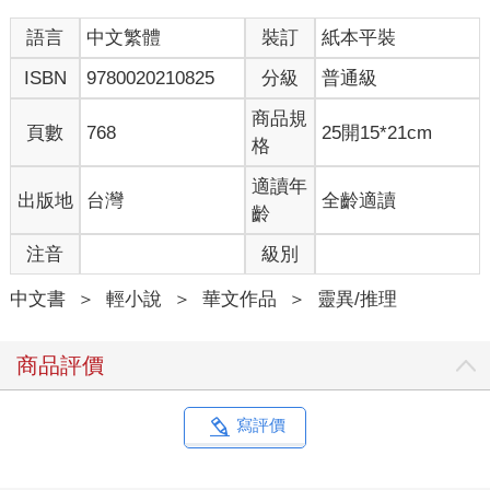
語言
中文繁體
裝訂
紙本平裝
ISBN
9780020210825
分級
普通級
商品規
頁數
768
25開15*21cm
格
適讀年
出版地
台灣
全齡適讀
齡
注音
級別
中文書
＞
輕小說
＞
華文作品
＞
靈異/推理
商品評價
寫評價