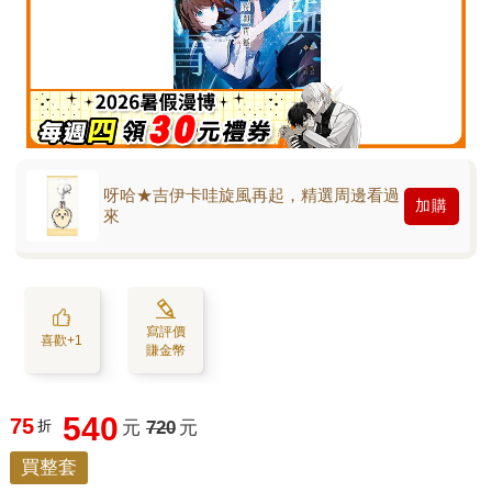
呀哈★吉伊卡哇旋風再起，精選周邊看過
加購
來
寫評價
喜歡+1
賺金幣
540
75
折
元
720
元
買整套