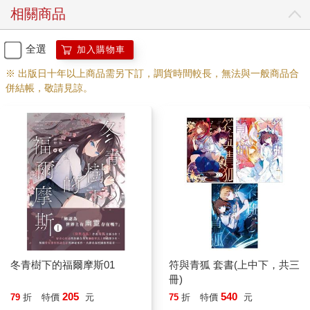
相關商品
全選
加入購物車
※ 出版日十年以上商品需另下訂，調貨時間較長，無法與一般商品合
併結帳，敬請見諒。
冬青樹下的福爾摩斯01
符與青狐 套書(上中下，共三
冊)
205
540
79
折
特價
元
75
折
特價
元