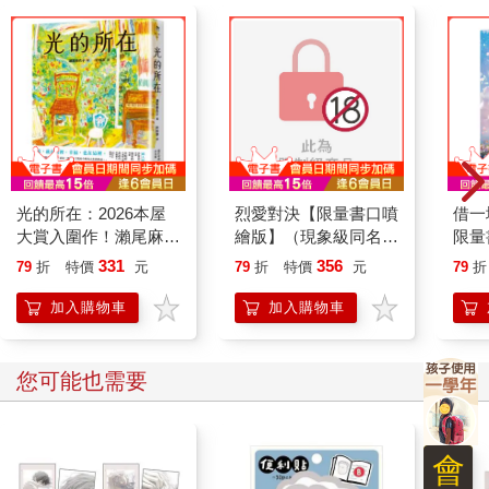
似乎過了很久，但實際上也不過幾秒的光景。桑延緩慢地抬起視
線，與她對上目光。眉目間帶著疏離。
「談談。」他說。
光的所在：2026本屋
烈愛對決【限量書口噴
借一
大賞入圍作！瀨尾麻衣
繪版】（現象級同名電
限量
子傾注人生之作
視劇原著小說 全球冰
晨羽
331
356
79
折
特價
元
79
折
特價
元
79
折
球羅曼史狂潮代表作）
強心
加入購物車
加入購物車
您可能也需要
會