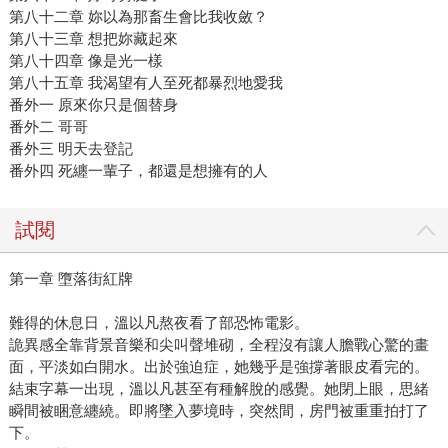
第八十二章 妳以為那畜生會比我收斂？
第八十三章 想把妳藏起來
第八十四章 像是光一樣
第八十五章 我渴望有人至死都暴烈地愛我
番外一 原來你只是個替身
番外二 哥哥
番外三 明天去登記
番外四 死纏一輩子，都還是想擁有的人
試閱
第一章 墮落街紅牌
難得的休息日，溫以凡熬夜看了部恐怖電影。
詭異感全靠背景音樂和尖叫聲堆砌，全程沒有讓人膽戰心驚的畫
面，平淡如白開水。出於強迫症，她幾乎是強撐著眼皮看完的。
結束字幕一出現，溫以凡甚至有種解脫的感覺。她閉上眼，思緒
瞬間被睏意纏繞。即將墜入夢境時，突然間，房門被重重拍打了
下。