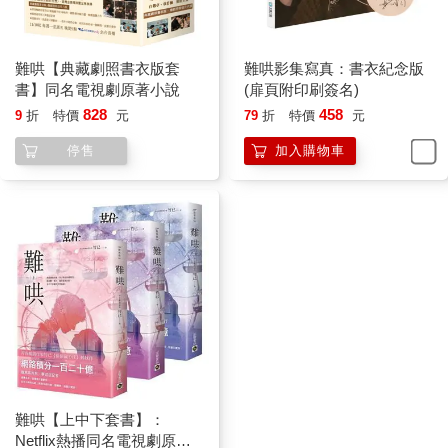
熱鬧起來。
見時間差不多了，溫以凡換了身衣服，然後簡單化了個妝。
同時，鐘思喬不停在微信上轟炸她。
難哄【典藏劇照書衣版套
難哄影集寫真：書衣紀念版
拿起衣帽架上的小包包，溫以凡用語音回了句「現在出門」。她
書】同名電視劇原著小說
(扉頁附印刷簽名)
走出去，往對面看了一眼，不由自主走快一點，出到樓梯間下
828
458
9
折
特價
元
79
折
特價
元
樓。
停售
加入購物車
兩人約好在地鐵站會合。
準備去的地方是鐘思喬今天提到的酒吧，位置在上安廣場的對
面。可以看到接連不斷的一連串霓虹燈，點綴在每個店面的招牌
之上。
只有夜晚才會熱鬧起來的地方。
是南蕪市出名的酒吧街，被人稱作墮落街。
因為沒來過，兩人找了半天，終於在一個小角落看到這家酒吧。
名字很有趣，叫「加班」。
招牌格外簡單。純黑色的底，字體四方工整，呈現純白色的光。
在一堆色彩斑斕而又張牙舞爪的霓虹燈裡，低調得像是開在這裡
的一家小髮廊。
「這想法很新鮮，」溫以凡盯著看了好一會兒，「在酒吧街裡開
難哄【上中下套書】：
髮廊，想來這裡把妹的，就可以先來這裡做個造型。」
Netflix熱播同名電視劇原著