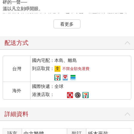
砰的一聲──
溫以凡立刻睜開眼。
順著從窗簾縫隙掉進來的月光，看向房門。外面能清晰聽到男人
醉酒時渾濁的嗓音，以及跌跌撞撞往另一個方向走的腳步聲。
看更多
之後是門被打開又關上的聲音，阻隔了大半的聲響。
又盯著門好幾秒。
直到徹底安靜下來後，溫以凡才放鬆了精神。
配送方式
她抿抿唇，後知後覺地火大了。這週都第幾次了。
睡意一被打斷，溫以凡很難再入睡。她翻了個身，再度闔上眼，
國內宅配：本島、離島
百無聊賴地分出點精力去回憶剛剛的電影。
唔，好像是部鬼片？還是自以為能嚇到人的低成本爛片。
到店取貨：
台灣
不限金額免運費
迷迷糊糊之際，溫以凡腦海莫名浮起電影裡的鬼臉。
三秒後，她猛地爬起來，打開床頭的檯燈。
國際快遞：全球
整個後半夜，溫以凡都睡得不太安穩。半睡半醒間，總覺得旁邊
海外
有張血淋淋的鬼臉正盯著她看。直到天徹底亮起來，她才勉強睡
港澳店取：
去。
隔天，溫以凡被一通電話吵醒。
詳細資料
因為熬夜和睡眠不足，她的腦袋像被針刺到一般，細細密密地
痛。她有點煩躁，緩慢地拿起手機，按下接聽。
那頭響起從小到大的好友鐘思喬低低的聲音：「我晚點打給
語言
中文繁體
裝訂
紙本平裝
妳。」