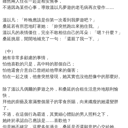
雖然兩人住在一起是相安無事，
不過因為某些心事，導致溫以凡夢遊的老毛病再次發作……
溫以凡：「昨晚應該是你第一次看到我夢遊吧？」
桑延若有所思地盯著她：「妳突然跑出來抱住我。」
溫以凡的表情僵住，完全不敢相信自己的耳朵：「嗯？什麼？」
桑延挑眉，閒閒地補充了一句：「還親了我一下。」
（中）
她有非常多顧慮的事情，
怕他喜歡的只是，高中時的那個自己；
怕他還會介意自己曾經給他帶來的傷害；
怕在一起之後，他會突然發現，她其實也沒他想像中的那麼好。
除了溫以凡偶爾的夢遊之外，和桑延的合租生活意外地順利愉
快，
拜他的廚藝及塞滿整個屋子的零食所賜，向來纖瘦的她還變胖
了。
不過，在這個行為霸道，其實細心體貼的男人照料之下，
她終於承認自己應該是……喜歡他？
但是她不確定，這麼多年過去，桑延是否還願意把心交給她。