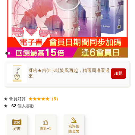
呀哈★吉伊卡哇旋風再起，精選周邊看過
加購
來
★
會員好評
★★★★★（5）
★
62
個人喜歡
寫評價
好書
喜歡+1
賺金幣