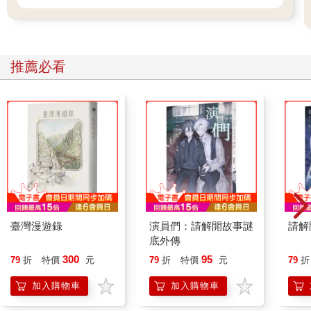
忽然傳來一聲驚呼。她抬頭，就看見服務生似乎是被人撞到了，
手中的托盤略微傾斜，放在上邊的酒杯隨之倒下──朝著她的方
向。
酒水夾雜著冰塊，掉落在她的左肩上，順勢滑下。她今天穿了件
推薦必看
寬鬆的毛衣，此時大半邊衣服被淋濕，寒意滲透進去。凍得人頭
皮發麻。
溫以凡倒抽了口氣，條件反射性地站了起來。
店內音樂很大聲，但她發出的聲響也不算小。
服務生整張臉都白了，連聲道歉。
鐘思喬也站起身，幫溫以凡把衣服上的冰塊拍掉，皺眉道：「還
好嗎？」
「沒事，」溫以凡聲音不受控制地發顫，但也沒生氣，看向服務
生，「不用再道歉了，以後注意點就好了。」
隨後她對鐘思喬說：「我去洗手間處理一下。」
說完，她抬眼，意外地撞入一道視線之中。深邃，淡漠而又隱晦
臺灣漫遊錄
演員們：請解開故事謎
請解
底外傳
不明。
定格兩秒。溫以凡收回視線，往女廁的方向走去。
300
95
79
折
特價
元
79
折
特價
元
79
折
走進一間空的廁所，她脫掉毛衣，裡頭只剩一件貼身薄衣，所幸
加入購物車
加入購物車
還隔了一件毛衣，沒被打濕多少。
溫以凡抱著毛衣走到洗手台，用衛生紙沾了點水，勉強把身上的