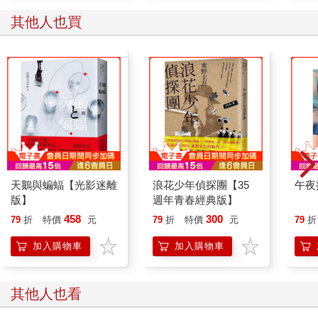
酒水擦乾淨。大致處理好後，她走了出去。
其他人也買
餘光瞥見走廊處站著一個人，溫以凡下意識地看過去，腳步一
頓。
男人斜靠著牆，嘴裡叼了根菸，眼神慵懶，神色閒散。與之前不
同的是，他的外套已經脫了下來，就這麼鬆鬆地被他拎在手上。
身上只剩一件黑色的T恤。
距離最後一次見面，已經過了六年了。
不確定他有沒有認出自己，溫以凡也不知道該不該打招呼。掙扎
了不到一秒，她垂下眼，乾脆裝作也沒認出來，硬著頭皮繼續往
外走。
暗色簡約的裝修風格，大理石瓷磚上的條紋不規則向外蔓延，倒
映著光。在這裡還能聽到女歌手的歌聲，很輕，帶著纏綿和繾
天鵝與蝙蝠【光影迷離
浪花少年偵探團【35
午夜
綣。
版】
週年青春經典版】
越來越近。即將從他旁邊走過，就在這個時候──
458
300
79
折
特價
元
79
折
特價
元
79
折
「喂。」他似有若無地冒出一聲，聽起來懶洋洋的。
溫以凡停了下來，正要看過去。
加入購物車
加入購物車
毫無防備地，桑延倏地將手上的外套扔了過來，遮擋住她大半的
視野。溫以凡愣了一下，立刻伸手抓住，有點莫名。
桑延仍未抬頭，低著頭把菸捻熄在旁邊的垃圾桶上。
其他人也看
兩人誰都沒有主動說話。