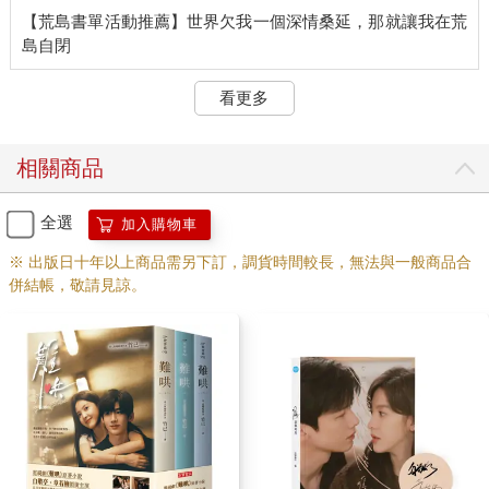
『帥氣的、活跳跳的、熱騰騰的，男人。』
【荒島書單活動推薦】世界欠我一個深情桑延，那就讓我在荒
「那我還是嫖鬼吧。」拿起手機，溫以凡走出廁所，「至少不花
錢，免費。」
鐘思喬：『誰說要花錢了，男人也可以白嫖啊。』
看更多
溫以凡：「嗯？」
『用眼睛嫖。』
「……」掛了電話後，溫以凡再次在微信上跟房東說起昨晚的情
相關商品
況。隨即，她猶豫地補了句，合約到期之後，可能不會再續租
了。
兩個月前，她從宜荷搬來南蕪市。
全選
加入購物車
現在住的房子是鐘思喬幫忙找的，沒有什麼大問題。
※ 出版日十年以上商品需另下訂，調貨時間較長，無法與一般商品合
唯一的不便就是，這是個合租的房子。房東將一個二十幾坪的房
併結帳，敬請見諒。
子改裝成三個獨立的房間，每個房間都有一個廁所，所以沒有廚
房和陽臺等設施。但勝在價格便宜。
溫以凡對住處沒有太大的要求，況且這裡交通便利，周遭也熱
鬧，她還考慮過乾脆長期租下來。
直到某天，她出門時恰好碰上隔壁的男人。漸漸地便演變成現在
的狀況。
不知不覺間，太陽下了山，狹小的房間內被一層暗色覆蓋。萬家
燈火陸陸續續燃起，整座城市用另一種方式被點亮，夜市也逐漸