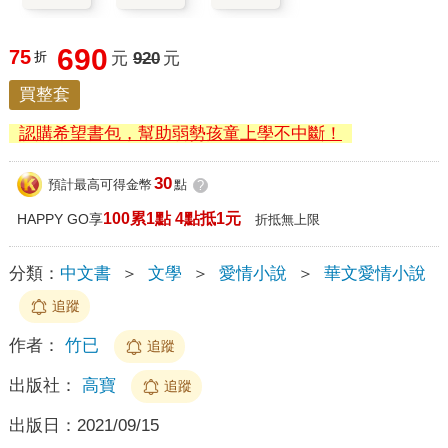
690
75
折
元
920
元
買整套
認購希望書包，幫助弱勢孩童上學不中斷！
30
預計最高可得金幣
點
?
100累1點 4點抵1元
HAPPY GO享
折抵無上限
分類：
中文書
＞
文學
＞
愛情小說
＞
華文愛情小說
追蹤
作者：
竹已
追蹤
出版社：
高寶
追蹤
出版日：
2021/09/15