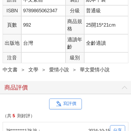
溫以凡的眼皮動了動，腦子當機了兩秒。
ISBN
9789865062347
分級
普通級
忽地打個電話來把她吵醒，這就算了，居然不是正片，還只是個
預告。
商品規
頁數
992
25開15*21cm
她的起床氣瞬間炸裂，脫口而出：「妳是不是存……」
格
話還沒說完，電話已經被掛斷。
拳頭像是打在棉花上，溫以凡睜眼，悶悶地洩了氣。又在床上躺
適讀年
出版地
台灣
全齡適讀
了一陣子，她拿起手機，看了一眼現在的時間。接近下午兩點
齡
了。
注音
級別
溫以凡沒再賴床，抓了一件外套套上，爬出被窩，走進廁所。
溫以凡正在刷牙，手機再度響起來。她騰出手滑了一下螢幕，直
中文書
＞
文學
＞
愛情小說
＞
華文愛情小說
接點了擴音。
鐘思喬先出了聲：『天啊，剛剛遇到高中同學了，我頂著大油頭
還沒化妝，尷尬死了！』
商品評價
「哪那麼容易死，」溫以凡嘴裡全是泡沫，含糊不清道，「講話
幹嘛那麼誇張？」
鐘思喬沉默三秒，懶得跟她計較，『今晚要不要出來玩？溫記
寫評價
者。您都連著加班一週了，再不找點樂子我怕妳猝死。』
「好，去哪？」
（共
5
則好評）
『要不就去妳家那邊？不知道妳去過沒？我同事說那邊有家酒
吧，老闆長得很帥……』鐘思喬說，『欸，妳那邊怎麼一直有水
分享
78********178 說：
2024-10-15