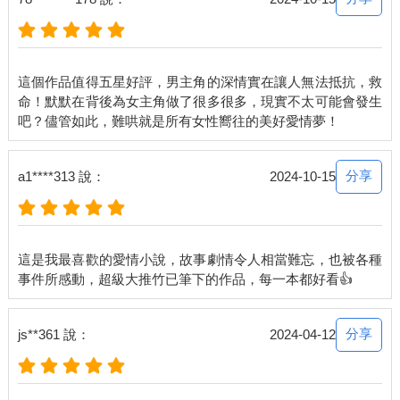
聲？妳在洗碗？』
溫以凡：「刷牙。」
鐘思喬嚇了一跳：『妳剛醒啊？』
溫以凡溫吞地嗯了聲。
這個作品值得五星好評，男主角的深情實在讓人無法抵抗，救
『都兩點了，就算是午休也結束了。』鐘思喬覺得奇怪，『妳昨
命！默默在背後為女主角做了很多很多，現實不太可能會發生
晚在幹嘛？』
「看了一部恐怖片。」
『哪部？』
「《夢醒時見鬼》。」
分享
a1****313 說：
2024-10-15
鐘思喬明顯看過這個電影：『這部算恐怖片？』
「看完我就睡了。」溫以凡只當沒聽見她的話，扯過一旁的毛
巾，把臉上的水珠子擦乾，「結果半夜突然醒了，然後還真像電
影裡演的那樣，見到鬼了。」
這是我最喜歡的愛情小說，故事劇情令人相當難忘，也被各種
『……』
「我就跟鬼打了一晚上的架。」
鐘思喬有點無語：『妳怎麼突然跟我扯這麼限制級的話題？』
溫以凡挑眉：「哪裡限制級？」
分享
js**361 說：
2024-04-12
『什麼架要打一整個晚上？』
「……」
『好了，不要嫖鬼了，姊姊帶妳去嫖男人。』鐘思喬笑著說：