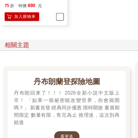
鐘思喬嘴角抽了一下，拉著她往裡面走：「不要胡說。」
小說
690
75
折
特價
元
出乎意料，裡頭並不如溫以凡所想的那般冷清。
加入購物車
她們來得算早，還沒到人多的時間，但店裡的位置已經零零散散
被占據了大半。
舞臺上有個抱著吉他的女人，垂眸唱歌，氛圍抒情和緩。吧台
前，調酒師染著一頭黃髮，此時像耍雜技一樣丟著調酒雪克杯，
輕鬆又熟稔。
相關主題
找了個位子坐下後，溫以凡點了杯最便宜的酒。
鐘思喬往四周看了一圈，有點失望：「老闆是不是不在啊，我沒
看到長得帥的啊。」
溫以凡托著腮，漫不經心地說：「可能就是那個調酒小哥。」
「最好是！」鐘思喬明顯無法接受，「我那個常年泡在墮落街的
丹布朗蘭登探險地圖
同事說，這酒吧的老闆可說是墮落街的紅牌了。」
「說不定是自稱的。」
丹布朗回來了！！！ 2026全新小說中文版上
「？」
市！ 「如果一個祕密能改變世界，你會揭開
注意到鐘思喬不善的眼神，溫以凡坐直了點，強調一句：「就，
嗎？」 新書首發 經典同步優惠 限時開搶 書展期
說不定。」
間限定 數量有限，售完為止 推理迷，這次別再
鐘思喬哼了一聲。
錯過
兩人有一搭沒一搭地聊了一陣子。
鐘思喬提起中午的事情：「對了，我今天遇到的是我高一的副班
看更多