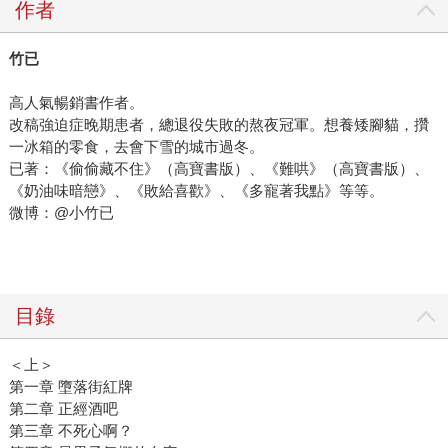
作者
竹已
高人氣暢銷書作者。
改稿強迫症晚期患者，總退役失敗的熬夜冠軍。想養矮腳貓，攢
一冰箱的零食，去會下雪的城市過冬。
已著：《偷偷藏不住》（高寶書版）、《難哄》（高寶書版）、
《奶油味暗戀》、《敗給喜歡》、《多寵著我點》等等。
微博：@小竹已
目錄
＜上＞
第一章 墮落街紅牌
第二章 正經酒吧
第三章 不死心啊？