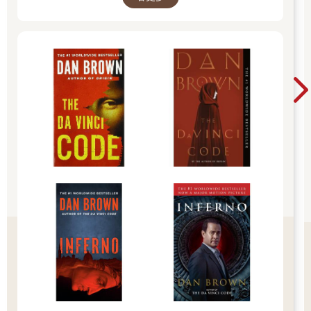
長。他大學也念南蕪大學，好像還跟桑延同一間宿舍，不過我沒
怎麼見過他。」
聽到這個名字，溫以凡愣住了。
「說起來，妳還記得──」說著，鐘思喬的視線隨意一瞥，忽地定
向吧台，「欸，妳看十點鐘方向，是不是『墮落街紅牌』來
了？」
同時，溫以凡聽到有個人喊了一聲「延哥」，她順著望過去。
不知從什麼時候開始，調酒師的旁邊站了個男人。
酒吧內光線昏沉。他半倚在桌沿，整個人背對吧台，腦袋稍側，
像是在跟調酒師說話。穿了一件純黑色的風衣，身材挺直而又高
大，此時微微弓著身子，也比旁邊的調酒師高出一節。眼眸漆
黑，唇角淡淡揚起，略顯玩世不恭。
頭上的彩色霓虹燈轉過來，落下幾道痕跡在他臉上。溫以凡也在
這瞬間認出他來。
「不會吧？」大概是跟她有一樣的發現，鐘思喬語調揚起，十分
震驚地說，「紅牌是桑延啊？」
「……」
「怎麼我一提起他就看見人了？妳還記得他嗎？妳轉學之前，他
還追過妳……」
聽到這句話，溫以凡的睫毛顫動了一下。
正好路過一個服務生，溫以凡有點不自在，想出聲打斷時，耳邊