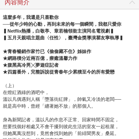
內容簡介
這麼多年，我還是只喜歡你
──從年少時的心動，再到未來的每一個瞬間，我都只愛你
▍Netflix熱播，白敬亭、章若楠領銜主演同名電視劇▍
▍五月天親唱主題曲〈任性〉，臺灣金獎導演瞿友寧執導▍
★青春暢銷作家竹已《偷偷藏不住》姊妹作
★網路積分近兩百億，療癒溫馨力作
★腹黑高冷男╳夢遊症記者
★四篇番外，完整訴說從青春年少累積至今的所有愛戀
（上）
在燈紅酒綠的酒吧中，
溫以凡偶遇到人稱「墮落街紅牌」，帥氣又冷淡的老闆──
就是高中時，曾經「纏著她不放」的那個人。
身為新聞記者，溫以凡的作息不正常、回家時間不固定，
想要找個好相處又不會干擾到彼此生活的室友一起租屋，
但她萬萬沒想到，竟然會找到她的「前緋聞男友」桑延。