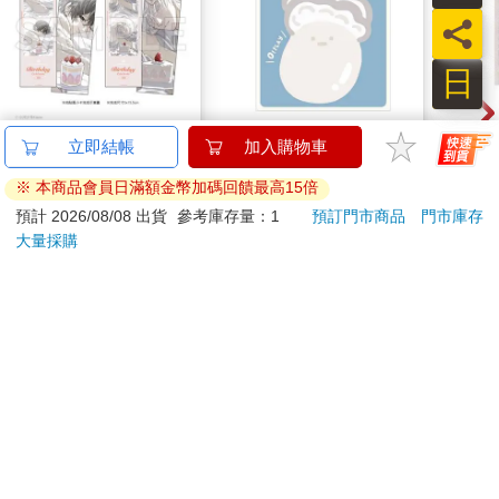
員
日
16647 Birthday Cake
小呸角-造型便利貼(蚵
簡單
立即結帳
加入購物車
拍貼風小卡組
仔君)
入(
※ 本商品會員日滿額金幣加碼回饋最高15倍
120
30
特價
元
86
折
特價
元
特價
預計 2026/08/08 出貨
參考庫存量：1
預訂門市商品
門市庫存
大量採購
加入購物車
加入購物車
您可能會喜歡