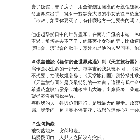
賣了飯館，賣了房子，用全部錢送癱瘓的母親住進療養
命運再次出手，擁有一雙黑亮大眼的小女孩從車後座
「叔叔，如果你要死了，有什麼地方一定要去的嗎？
他想起摯愛口中的世界盡頭，在南方洋流的末端，冰
不過，燈塔是去不了了，他載著小女孩的夢，開啟這
演唱會。演唱會的歌手，意外地是他的大學同學。他
＃張嘉佳談《從你的全世界路過》到《天堂旅行團》
寫作是我生命的一部分。每本書於我意義不同，《從
不想要，抬眼炊煙裊裊；《天堂旅行團》寫於掙扎求
《天堂旅行團》是我最特別的一本書，這裡有我生命
希望菸盒噴出雲朵，地板生出大海，窗簾藏著一朵蓮
望從來沒有讓你哭過。
喜歡我的人，得與你們同行，是我最大的榮幸。放棄
漏。親愛的，這世界不停開花，我想放進你心裡一朵
＃金句摘錄──
她突然地來，突然地走。
我慢慢明白，人與人之間沒有突然，