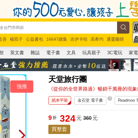
圭吾
楊双子
公益書包
16647續集
吉伊卡哇
高希均
通靈藥師
路邊攤新作
馬斯克
玩具總動員5
超慢跑
館
英文書
雜誌
電子書
文具
玩具親子
3C電玩
家
天堂旅行團
強推
《從你的全世界路過》暢銷千萬冊的現象級
?
紙本平裝
金石堂 電子書
Readmoo
324
9
折
元
360
元
買整套