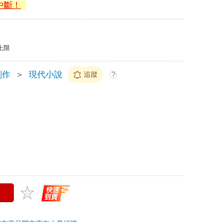
中斷！
上限
創作
＞
現代小說
追蹤
?