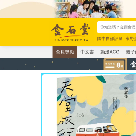
國中自修評量
東野
唯紅花綻放
奧德賽
會員獎勵
中文書
動漫ACG
親子