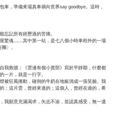
準備來場真車禍向世界say goodbye。這時，
能忘記所有經歷過的苦痛。
屋驚魂……其中第一站，是七八個小時車程外的一場
行團〉。
自我救贖；《雲邊有個小賣部》寫於平靜期，什麼都
的一片，就是一行字。
燈被狂風捲動，碰倒的牛奶在地板淌成一張笑臉。我
的；這片雲，曾經來過的；這個人，曾經在過的，希
，我願意充滿渴求，矢志不渝，並認真感受，無一遺