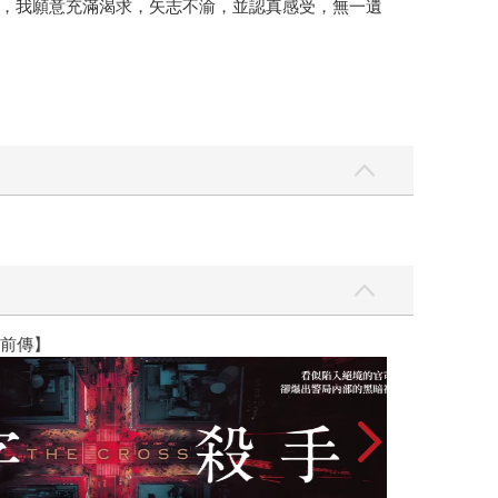
，我願意充滿渴求，矢志不渝，並認真感受，無一遺
】
世界上最透明的