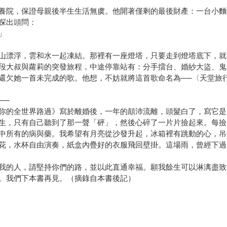
院，保證母親後半生生活無虞。他開著僅剩的最後財產：一台小麵包車，
探出頭問：
」
山漂浮，雲和水一起凍結。那裡有一座燈塔，只要走到燈塔底下，就
段大叔與蘿莉的突發旅程，中途停靠站有：分手擂台、婚紗大盜、鬼
還欠她一首未完成的歌。他想，不妨就將這首歌命名為──〈天堂旅
──
你的全世界路過》寫於離婚後，一年的顛沛流離，頭髮白了，寫它是
生，只有自己聽到了那一聲「砰」，然後心碎了一片片撿起來。每撿
中所有的病與藥。我希望有月亮從沙發升起，冰箱裡有跳動的心，吊
花，水杯自由演奏，紙盒內疊好的衣服飛回壁掛。這場雨，曾經下過
我的人，請堅持你們的路，並以此直通幸福。願我餘生可以淋漓盡致
。我們下本書再見。（摘錄自本書後記）