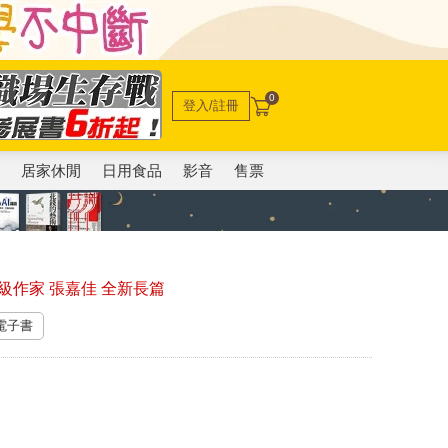
0
登入/註冊
電
居家休閒
日用食品
影音
售票
作家 張嘉佳 全新長篇
 電子書