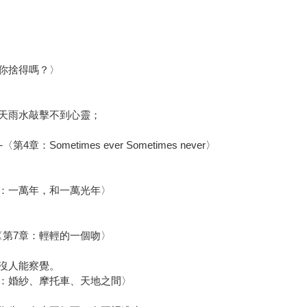
：你捨得嗎？〉
天雨水敲擊不到心靈；
metimes ever Sometimes never〉
章：一萬年，和一萬光年〉
〈第7章：輕輕的一個吻〉
沒人能察覺。
章：婚紗、摩托車、天地之間〉