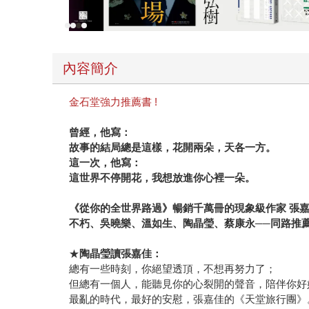
內容簡介
金石堂強力推薦書 !
曾經，他寫：
故事的結局總是這樣，花開兩朵，天各一方。
這一次，他寫：
這世界不停開花，我想放進你心裡一朵。
《從你的全世界路過》暢銷千萬冊的現象級作家
張
不朽、吳曉樂、溫如生、陶晶瑩、蔡康永──同路推
★
陶晶瑩讀張嘉佳：
總有一些時刻，你絕望透頂，不想再努力了；
但總有一個人，能聽見你的心裂開的聲音，陪伴你好
最亂的時代，最好的安慰，張嘉佳的《天堂旅行團》