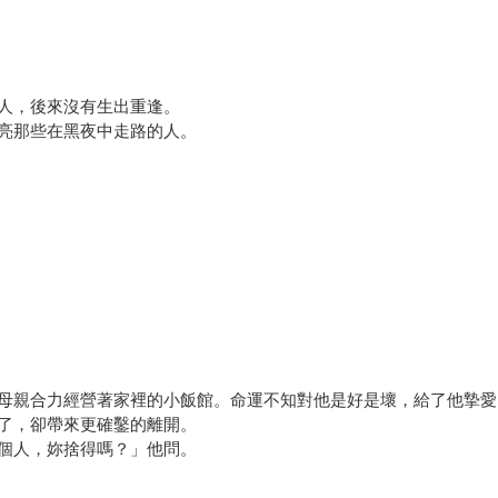
人，後來沒有生出重逢。
亮那些在黑夜中走路的人。
母親合力經營著家裡的小飯館。命運不知對他是好是壞，給了他摯愛
了，卻帶來更確鑿的離開。
個人，妳捨得嗎？」他問。