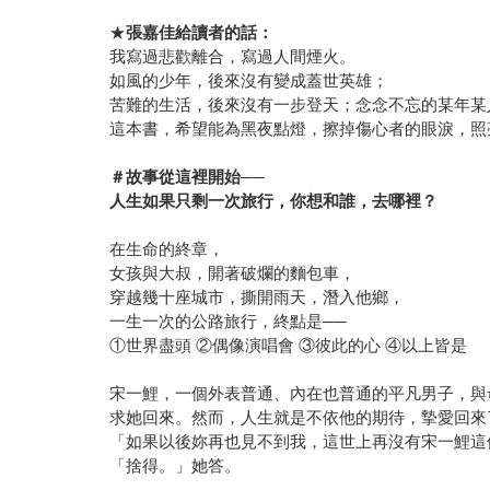
★
張嘉佳給讀者的話：
我寫過悲歡離合，寫過人間煙火。
如風的少年，後來沒有變成蓋世英雄；
苦難的生活，後來沒有一步登天；念念不忘的某年某
這本書，希望能為黑夜點燈，擦掉傷心者的眼淚，照
＃故事從這裡開始──
人生如果只剩一次旅行，你想和誰，去哪裡？
在生命的終章，
女孩與大叔，開著破爛的麵包車，
穿越幾十座城市，撕開雨天，潛入他鄉，
一生一次的公路旅行，終點是──
①世界盡頭 ②偶像演唱會 ③彼此的心 ④以上皆是
宋一鯉，一個外表普通、內在也普通的平凡男子，與
求她回來。然而，人生就是不依他的期待，摯愛回來
「如果以後妳再也見不到我，這世上再沒有宋一鯉這
「捨得。」她答。