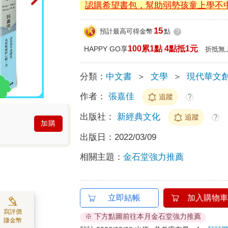
認購希望書包，幫助弱勢孩童上學不
15
預計最高可得金幣
點
?
100累1點 4點抵1元
HAPPY GO享
折抵無
分類：
中文書
＞
文學
＞
現代華文
作者：
張嘉佳
追蹤
?
出版社：
新經典文化
追蹤
?
加購
出版日：
2022/03/09
相關主題：
金石堂強力推薦
立即結帳
加入購物車
寫評價
※ 下方點圖前往本月金石堂強力推薦
賺金幣