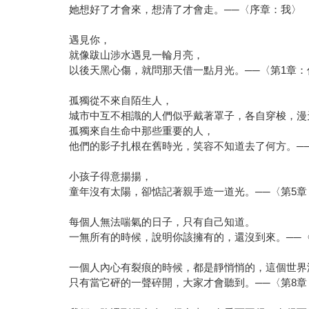
她想好了才會來，想清了才會走。──〈序章：我〉
遇見你，
就像跋山涉水遇見一輪月亮，
以後天黑心傷，就問那天借一點月光。──〈第1章
孤獨從不來自陌生人，
城市中互不相識的人們似乎戴著罩子，各自穿梭，漫
孤獨來自生命中那些重要的人，
他們的影子扎根在舊時光，笑容不知道去了何方。──〈第4章：So
小孩子得意揚揚，
童年沒有太陽，卻惦記著親手造一道光。──〈第5
每個人無法喘氣的日子，只有自己知道。
一無所有的時候，說明你該擁有的，還沒到來。──
一個人內心有裂痕的時候，都是靜悄悄的，這個世界
只有當它砰的一聲碎開，大家才會聽到。──〈第8