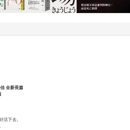
嘉佳
全新長篇
薦
好活下去。
。