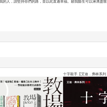
我的人，請堅持你們的路，並以此直通幸福。願我餘生可以淋漓盡致
十字殺手【艾迪．弗林系列 前傳