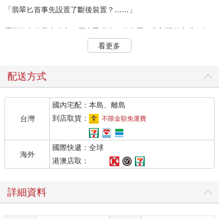
「翡翠匕首事先設置了斷後裝置？……」
逐漸散去的塵土後方、原先甬道出口的位置，此刻正佇立著一個
蠟白中隱透出灰藍的身影，輪廓令他們不禁想起兩天前首度遭遇
看更多
的奇形敵手。
「靈鎧龍？」注視著眼前的巨影，莎良的喃喃低嘆，透過奎利昂
配送方式
的擴音器傳向外頭。
國內宅配：本島、離島
豈料，回應他的並非蒂兒，而是一個低沉而蒼老的嗓聲：
到店取貨：
台灣
不限金額免運費
「別將吾與那些使用同族血脈的下等龍裔混為一談！」
國際快遞：全球
煙塵逐次落盡，巨影的身形也在兩人眼前清晰出現─這灰藍色巨
海外
軀不若先前遭遇的靈鎧龍那般壯碩、身披堅甲，身形反而更加纖
港澳店取：
細、修長，祂如眼鏡蛇般撐開的頸肋，宛若一副小型的葉狀前
翼。蠟白與灰藍交錯的鱗脊頂端、肩部與肘部，一根根冰藍色椎
詳細資料
狀結晶穿鱗而出，不時閃耀著魔力的光澤。而光輝最為灼眼者，
則莫過於從龍口下頷竄生的一對寒冰獠牙。