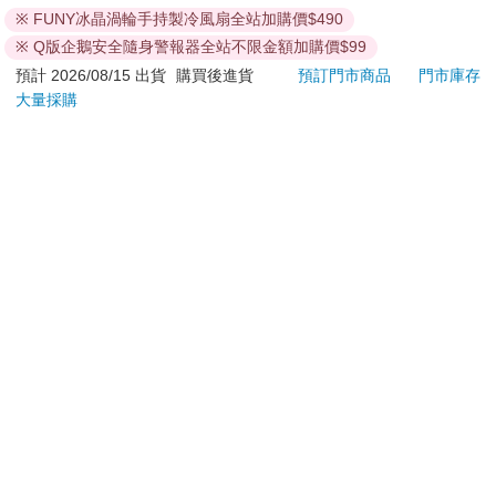
ATM提款機，請不要聽從指示，以免受騙上當！
冰霜吐息，仍持續朝著奎利昂襲去。
※ FUNY冰晶渦輪手持製冷風扇全站加購價$490
退換貨須知：
※ Q版企鵝安全隨身警報器全站不限金額加購價$99
而後，奎利昂雙肩上始終燃亮的大型魔晶突然有那麼一瞬間完全
**提醒您，鑑賞期不等於試用期，退回商品須為全新狀態**
預計 2026/08/15 出貨
購買後進貨
預訂門市商品
門市庫存
黯淡了下來，緊接著，則開始呈現不穩定的明滅，同時，亮度也
依據「消費者保護法」第19條及行政院消費者保護處公告之
大量採購
不斷地衰減。
「通訊交易解除權合理例外情事適用準則」，以下商品購買
後，除商品本身有瑕疵外，將不提供7天的猶豫期：
「糟糕，魔晶的能量已經快到底了……」
易於腐敗、保存期限較短或解約時即將逾期。（如：生
眼見金色的防護力場正在快速縮減，莎良明白自己只剩下一次機
鮮食品）
會，就是在防禦符文失效以前快速貼近冰龍、並且斬下祂的頭。
依消費者要求所為之客製化給付。（客製化商品）
於是他驅動奎利昂，試圖猛然躍向冰龍。
報紙、期刊或雜誌。（含MOOK、外文雜誌）
經消費者拆封之影音商品或電腦軟體。
然而，彷彿洞穿了他的思緒、又像是玩弄獵物的貓終於亮出利
非以有形媒介提供之數位內容或一經提供即為完成之線
爪，冰龍尤里薩眼皮眨了眨，從口中吐出的『百萬年酷寒冰川』
上服務，經消費者事先同意始提供。（如：電子書、電
吐息，強度整整增強了三倍之多！
子雜誌、下載版軟體、虛擬商品…等）
已拆封之個人衛生用品。（如：內衣褲、刮鬍刀、除毛
「這……」奎利昂雙肩的大型魔晶幾乎已看不到光亮，原本從奎
刀…等）
利昂盾面上向外擴展開來的金黃色力場，也快速萎縮，最終整個
若非上列種類商品，均享有到貨7天的猶豫期（含例假
消失。強烈的冰雪噴吐開始直接襲上盾牌，並且在其上快速結
日）。
晶；同時，在盾牌尚未能完全覆蓋之處，奎利昂小腿下段到腳掌
之間的裝甲，也迅速被霜雪給包覆起來。
辦理退換貨時，商品（組合商品恕無法接受單獨退貨）必須