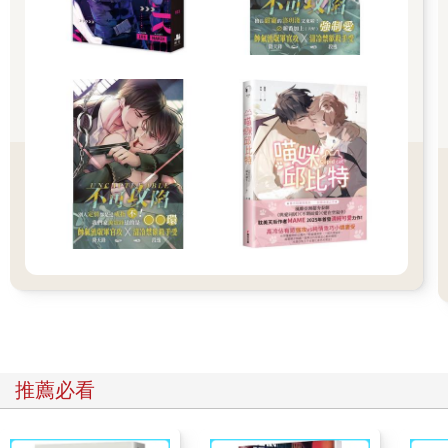
「哦，不錯嘛～」冰龍面對奎利昂的正面衝撞，卻輕靈地擺動灰
藍雙翼，看似龐然的身形，竟然這麼巧妙旋身、閃過了奎利昂頂
著盾牌的衝鋒，銳利的龍爪更朝奎利昂背部原本就因橘石堡激戰
中「蒔」造成的破損處抓去，而將裝甲的破損撕開為一塊大裂
隙；緊接著，尤里薩另一腳踢出，將奎利昂直直踹飛、撞上了剛
剛崩塌的甬道口所形成的山壁。
「唔……」莎良在駕駛艙內震得七葷八素，在潛望鏡視野映出的
沙塵景象中，勉力想讓奎利昂站起身。這時，他卻從朝向後方的
潛望鏡上，看見了翼獅型態的狂戰士，已從天際高速朝著冰龍高
速俯衝，宛若一隻正釘死獵物、收翅衝鋒的遊隼！
「好機會！」此刻，不論是奎利昂駕駛艙裡的莎良，或在狂戰士
駕駛艙的蒂兒都不約而同地如是判斷─而狂戰士已在半空中再度
變換成靈鎧型態，掄起巨斧、以雷霆萬鈞之勢朝冰龍迎面劈來！
推薦必看
風火雷馳的剎那間，狂戰士另手已將長劍朝後一甩，瞬間化為鎖
鏈劍，鎖鏈劍身上騰起熊熊烈焰，就等巨斧與冰龍交鋒的下個瞬
間，這柄鎖鏈劍就能纏上冰龍的頸子，以高熱熔斷龍鱗與血肉，