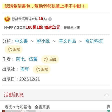
認購希望書包，幫助弱勢孩童上學不中斷！
15
預計最高可得金幣
點
?
100累1點 4點抵1元
HAPPY GO享
折抵無上限
分類：
中文書
＞
輕小說
＞
華文作品
＞
奇幻/科幻
追蹤
作者：
阿七、伍薰
追蹤
出版社：
海穹
追蹤
出版日：
2023/12/21
活動訊息
春光ｘ奇幻基地｜全書系展
閱