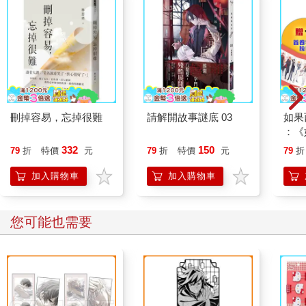
斬斷龍首。
「就要得手了！」
就在莎良為之振奮的同時，位於冰龍尤里薩尾柄的錐狀晶體，卻
開始閃耀起蒼藍色的光輝，並且伴隨著魔力光暈朝前傳去，緊接
著冰龍背部、手肘，乃至頸側的晶體也紛紛閃爍著灼亮的魔力之
光，最後匯聚在冰龍的頭部。
刪掉容易，忘掉很難
請解開故事謎底 03
如果
：《
「不好！」正準備近距離交鋒的蒂兒自然也發現了冰龍的異樣，
喵》
332
150
79
折
特價
元
79
折
特價
元
79
折
趕忙調整姿態。果不出所料，下一瞬間，冰龍口中便噴吐出一道
【首
夾雜著碎冰、霜與霧的龍捲風暴：「百萬年酷寒冰川！」
加入購物車
加入購物車
「果然。」蒂兒試圖以側身掠過的方式，讓鎖鏈劍從側面纏上龍
頸，以達成擊殺的目標。
您可能也需要
然而，冰龍尤里薩卻擺動龍頭，冰霜噴吐首先便朝自己襲來、將
正燃燒著熊熊火焰的鎖鏈劍吞沒；鎖鏈劍上的火焰瞬間熄滅同
時，冰霜噴吐已經沿著狂戰士的攻擊軌跡，朝其右手及身軀狂掃
而去，並且很快地便包覆到狂戰士單邊的翅翼之上。