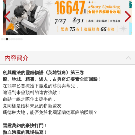
內容簡介
劍與魔法的靈鎧物語《英雄號角》第三卷
龍、地城、精靈、矮人，古典奇幻要素全面回歸！
在翡翠匕首掩護下撤退的莎良與蒂兒，
遭遇到未曾預料的遠古強敵！
命懸一線之際伸出援手的，
竟同樣是始料未及的嶄新盟友……
瑪德琳大地，能否免於北國諾蘭德軍鋒的蹂躪？
雷霆萬鈞的豪快打鬥！
熱血沸騰的戰場描寫！