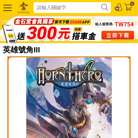
0
英雄號角III