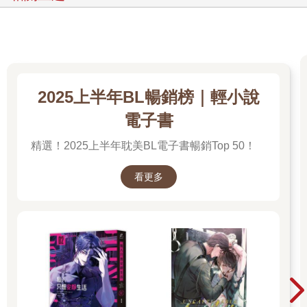
「你面對的，可是兩架瑪德琳時代的英雄靈鎧。」奎利昂這時也
舉起盾，擋在狂戰士身前。
「哈哈哈哈哈……靈鎧相較於吾等尊貴龍軀，僅為次級品。」只
見冰龍尤里薩咧著獰笑，一條細長而豔藍的長舌像緞帶在四排尖
牙之間舞動：「吾能透過共振，感應由龍骨鑄成的爾等靈鎧內，
2025上半年BL暢銷榜｜輕小說
魔晶內之魔力正處於低位。換言之，爾等並無勝算！」
電子書
冰龍尤里薩咬文嚼字的低語令人一知半解，但莎良依舊能聽出其
精選！2025上半年耽美BL電子書暢銷Top 50！
弦外之音─冰龍已經透過自身龍骨，感應到兩架英雄靈鎧先前曾
大量消耗魔力，因而短期內無法再度使用十字審判或三重咆哮之
看更多
類的強力符文攻擊。儘管如此，莎良知道絕對不能讓對方在氣勢
上取得優勢：「有沒有勝算，就由你的爪子與鱗片來感受吧！」
蒂兒的聲音也從擴音器裡傳來：「莎良，我從空路、你從地面，
同時朝冰龍發動襲擊，替我製造機會。」
「知道了！」莎良聞言，從潛望鏡看見狂戰士已經轉變為翼獅、
躍向天際，立刻讓奎利昂執起盾牌，正面朝著冰龍尤里薩奔襲而
去。