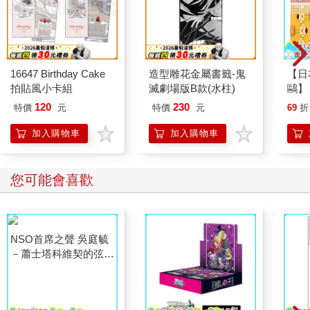
當狂戰士的翅翼遭到急速冰凍時，彼此交錯覆蓋、用些微角度變
化調整氣流的翼片上立刻凝結出大量冰粒，使翅翼頓時喪失作
用。狂戰士俯衝攻擊的滑翔姿態瞬間失衡，而以高速墜向地表。
落地瞬間，遭到凍結的右翼就像是被冬霜包覆了的葉片那般，立
16647 Birthday Cake
造型雕花金屬書籤-鬼
【日本
刻斷裂成數十個碎片，而機體本身則持續在如茵的坡面上拖行，
拍貼風小卡組
滅劇場版B款(水柱)
鷗】
沿途還撞斷了兩根樹幹，最後才終於被第三棵樹木擋了下來。狂
(8款
120
230
戰士的長炳戎斧已然散落在不遠處，鎖鏈劍更已殘破不堪地皺成
特價
元
特價
元
69
折
Kit
一團。
企鵝
加入購物車
加入購物車
「蒂兒！」方才起身的奎利昂駕駛艙內，莎良目睹這番景象，擔
憂與憤怒的情緒同時湧上心頭，趕忙驅動魔晶石，奮力一躍，橫
您可能會喜歡
跳到了冰龍尤里薩與墜地的狂戰士之間，透過奎利昂的擴音器吼
道：「蒂兒，妳沒事吧？回答我！」
「……」然而，回應他的，只有山腰上呼嘯而過的風聲。
「重摔至此，亞蘭梅德駕駛恐命危矣。」
冰龍冷血地道：「即使一息尚存，恐怕也挺不過又一次的『百萬
年酷寒冰川』吐息。」語畢，冰龍尤里薩尾部的錐狀晶體再度閃