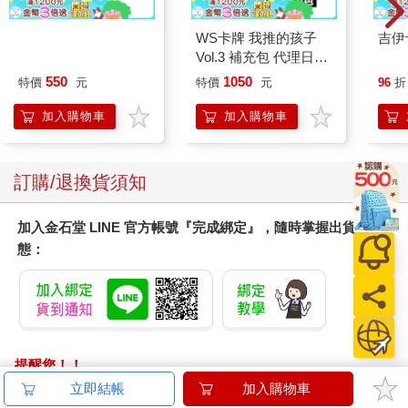
爍起魔力的光暈、並朝著身軀前端一路亮起，顯然正在醞釀又一
次的冰凍噴吐。
NSO首席之聲 吳庭毓
WS卡牌 我推的孩子
吉伊
－蕭士塔科維契的弦音
Vol.3 補充包 代理日文
這句話頓時讓莎良整個怒火中燒，於是他讓奎利昂一躍來到倒地
2CD
版（一盒）
550
1050
特價
元
特價
元
96
折
的狂戰士跟前，以大盾護住狂戰士，右手則握住長劍，準備在承
受噴吐攻擊後，一刀斬斷冰龍的頸子：「還沒分出勝負，就別說
加入購物車
加入購物車
大話！」
「哦。」尤里薩似是睥睨地望著眼前的兩架靈鎧，鼻孔上呼出的
訂購/退換貨須知
氣息，像兩團雲霧掠過了那對高聳的蒼藍色獠牙：「就試試看
吧！」
加入金石堂 LINE 官方帳號『完成綁定』，隨時掌握出貨動
態：
緊接著，夾雜著寒光與冰霜的吐息，從尤里薩嘴裡傾洩而出，直
朝著奎利昂襲去，一道比盾牌輪廓還要大出一倍的金色力場擋住
了冰霜吐襲、迫使噴吐朝著盾牌周遭散去。「阿泰莉亞， 請庇佑
世界脆弱的生靈啊！」
聽見了莎良從擴音器傳出嗓聲，冰龍尤里薩旋即意會到：是奎利
提醒您！！
昂驅動了防護性符文，才勉強挺住。然而祂卻並不以為意，紅色
金石堂及銀行均不會請您操作ATM! 如接獲電話要求您前往
立即結帳
加入購物車
瞳孔在眼眶裡轉了轉之後，絲毫沒有要閉上嘴巴的意思，強烈的