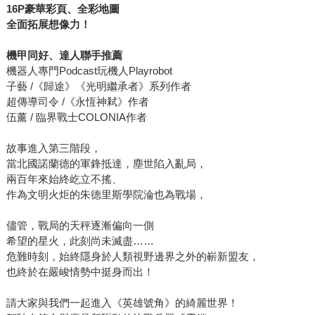
16P
豪華彩頁、全彩地圖
全面拓展想像力！
機甲同好、達人聯手推薦
機器人專門Podcast玩機人Playrobot
子藝 /《歸途》《光明繼承者》系列作者
超傳導司令 /《永恆神弒》作者
伍薰 / 臨界戰士COLONIA作者
故事進入第三階段，
當北國諾蘭德的軍鋒抵達，塵世陷入亂局，
兩百年來始終屹立不搖、
作為文明火炬的朱德里斯學院淪也為戰場，
儘管，戰局的天秤逐漸偏向一側
希望的星火，此刻尚未滅盡……
危難時刻，始終隱身於人類視野邊界之外的嶄新盟友，
也終於在嚴峻情勢中挺身而出！
請大家與我們一起進入《英雄號角》的綺麗世界！