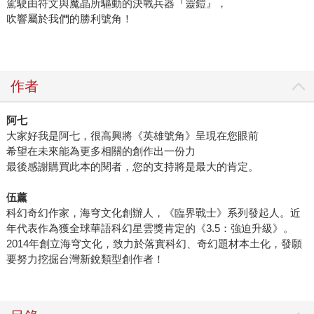
駕駛由符文與魔晶所驅動的決戰兵器『靈鎧』，
吹響屬於我們的勝利號角！
作者
阿七
大家好我是阿七，很高興將《英雄號角》呈現在您眼前
希望在未來能為更多相關的創作出一份力
最後感謝購買此本的閱者，您的支持將是最大的肯定。
伍薰
科幻奇幻作家，海穹文化創辦人，《臨界戰士》系列發起人。近
年代表作為獲全球華語科幻星雲獎肯定的《3.5：強迫升級》。
2014年創立海穹文化，致力於落實科幻、奇幻題材本土化，發願
要努力挖掘台灣新銳類型創作者！