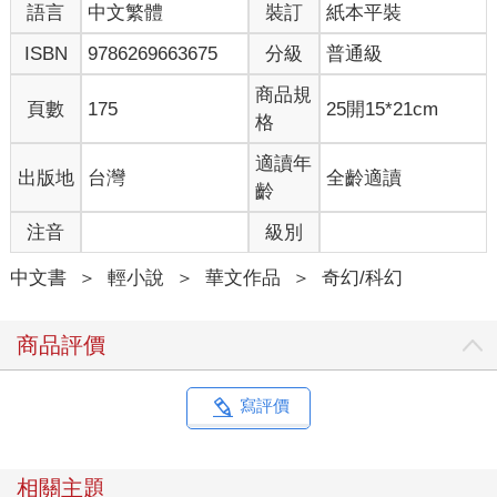
語言
中文繁體
裝訂
紙本平裝
「原來……群龍之中也有這麼與眾不同的個體……」眼前這尊蠟
白與冰藍色的龍軀，儘管輪廓比靈鎧龍略小，卻綻放著逼人的寒
ISBN
9786269663675
分級
普通級
光。祂紅色的雙眼先掃過狂戰士、接著又停留在奎利昂身上。
商品規
頁數
175
25開15*21cm
「這麼一來，臭蟲的餘孽就鑽不回地洞裡了……」沉厚無比的嗓
格
聲從寒色獠牙底下傳出：「梅爾提斯教團的叛徒，以及伊伯萊特
大公的原定宿體，給爾等一個機會，離開靈鎧，或能活命。」
適讀年
出版地
台灣
全齡適讀
齡
莎良讓奎利昂舉起長劍指向冰龍，沉然道：「冰龍，你為何會知
注音
級別
道梅爾提斯教團之事？你又有什麼資格論斷我們的死活？」
中文書
＞
輕小說
＞
華文作品
＞
奇幻/科幻
「不˙ 得˙ 無˙ 禮！吾乃寒冰龍爵尤里薩。」尤里薩道：「吾不過
是收回本該屬於吾之收藏。」
商品評價
尤里薩的反應，似乎說明著「冰龍」一詞在祂耳里是個蔑稱，不
過蒂兒顯然沒有要理會祂的意思：「你確定非打不可？」
寫評價
同時，狂戰士亞蘭梅德已側著身將巨斧的長柄插在眼前地面，另
一手則將長劍收在身後，這架式能讓蒂兒以巨斧做出簡單防禦、
隨時將長劍化作鎖鏈劍突襲冰龍。
相關主題