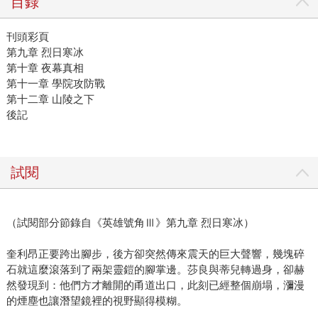
目錄
刊頭彩頁
第九章 烈日寒冰
第十章 夜幕真相
第十一章 學院攻防戰
第十二章 山陵之下
後記
試閱
（試閱部分節錄自《英雄號角Ⅲ》第九章 烈日寒冰）
奎利昂正要跨出腳步，後方卻突然傳來震天的巨大聲響，幾塊碎
石就這麼滾落到了兩架靈鎧的腳掌邊。莎良與蒂兒轉過身，卻赫
然發現到：他們方才離開的甬道出口，此刻已經整個崩塌，瀰漫
的煙塵也讓潛望鏡裡的視野顯得模糊。