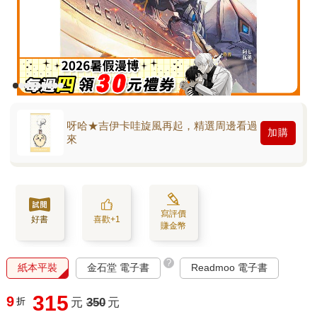
呀哈★吉伊卡哇旋風再起，精選周邊看過
加購
來
寫評價
好書
喜歡+1
賺金幣
?
紙本平裝
金石堂 電子書
Readmoo 電子書
315
9
折
元
350
元