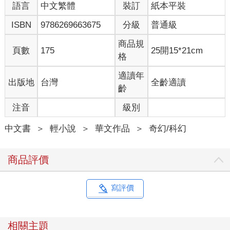
語言
中文繁體
裝訂
紙本平裝
「原來……群龍之中也有這麼與眾不同的個體……」眼前這尊蠟
白與冰藍色的龍軀，儘管輪廓比靈鎧龍略小，卻綻放著逼人的寒
ISBN
9786269663675
分級
普通級
光。祂紅色的雙眼先掃過狂戰士、接著又停留在奎利昂身上。
商品規
頁數
175
25開15*21cm
「這麼一來，臭蟲的餘孽就鑽不回地洞裡了……」沉厚無比的嗓
格
聲從寒色獠牙底下傳出：「梅爾提斯教團的叛徒，以及伊伯萊特
大公的原定宿體，給爾等一個機會，離開靈鎧，或能活命。」
適讀年
出版地
台灣
全齡適讀
齡
莎良讓奎利昂舉起長劍指向冰龍，沉然道：「冰龍，你為何會知
注音
級別
道梅爾提斯教團之事？你又有什麼資格論斷我們的死活？」
中文書
＞
輕小說
＞
華文作品
＞
奇幻/科幻
「不˙ 得˙ 無˙ 禮！吾乃寒冰龍爵尤里薩。」尤里薩道：「吾不過
是收回本該屬於吾之收藏。」
商品評價
尤里薩的反應，似乎說明著「冰龍」一詞在祂耳里是個蔑稱，不
過蒂兒顯然沒有要理會祂的意思：「你確定非打不可？」
寫評價
同時，狂戰士亞蘭梅德已側著身將巨斧的長柄插在眼前地面，另
一手則將長劍收在身後，這架式能讓蒂兒以巨斧做出簡單防禦、
隨時將長劍化作鎖鏈劍突襲冰龍。
相關主題