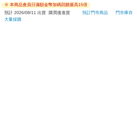
ATM提款機，請不要聽從指示，以免受騙上當！
冰霜吐息，仍持續朝著奎利昂襲去。
※ 本商品會員日滿額金幣加碼回饋最高15倍
退換貨須知：
預計 2026/08/11 出貨
購買後進貨
預訂門市商品
門市庫存
而後，奎利昂雙肩上始終燃亮的大型魔晶突然有那麼一瞬間完全
大量採購
**提醒您，鑑賞期不等於試用期，退回商品須為全新狀態**
黯淡了下來，緊接著，則開始呈現不穩定的明滅，同時，亮度也
依據「消費者保護法」第19條及行政院消費者保護處公告之
不斷地衰減。
「通訊交易解除權合理例外情事適用準則」，以下商品購買
後，除商品本身有瑕疵外，將不提供7天的猶豫期：
「糟糕，魔晶的能量已經快到底了……」
易於腐敗、保存期限較短或解約時即將逾期。（如：生
眼見金色的防護力場正在快速縮減，莎良明白自己只剩下一次機
鮮食品）
會，就是在防禦符文失效以前快速貼近冰龍、並且斬下祂的頭。
依消費者要求所為之客製化給付。（客製化商品）
於是他驅動奎利昂，試圖猛然躍向冰龍。
報紙、期刊或雜誌。（含MOOK、外文雜誌）
經消費者拆封之影音商品或電腦軟體。
然而，彷彿洞穿了他的思緒、又像是玩弄獵物的貓終於亮出利
非以有形媒介提供之數位內容或一經提供即為完成之線
爪，冰龍尤里薩眼皮眨了眨，從口中吐出的『百萬年酷寒冰川』
上服務，經消費者事先同意始提供。（如：電子書、電
吐息，強度整整增強了三倍之多！
子雜誌、下載版軟體、虛擬商品…等）
已拆封之個人衛生用品。（如：內衣褲、刮鬍刀、除毛
「這……」奎利昂雙肩的大型魔晶幾乎已看不到光亮，原本從奎
刀…等）
利昂盾面上向外擴展開來的金黃色力場，也快速萎縮，最終整個
若非上列種類商品，均享有到貨7天的猶豫期（含例假
消失。強烈的冰雪噴吐開始直接襲上盾牌，並且在其上快速結
日）。
晶；同時，在盾牌尚未能完全覆蓋之處，奎利昂小腿下段到腳掌
之間的裝甲，也迅速被霜雪給包覆起來。
辦理退換貨時，商品（組合商品恕無法接受單獨退貨）必須