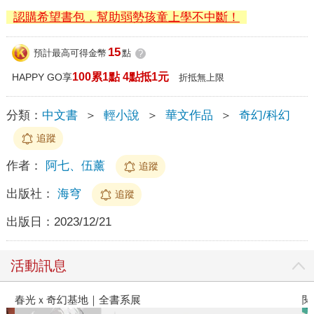
認購希望書包，幫助弱勢孩童上學不中斷！
15
預計最高可得金幣
點
?
100累1點 4點抵1元
HAPPY GO享
折抵無上限
分類：
中文書
＞
輕小說
＞
華文作品
＞
奇幻/科幻
追蹤
作者：
阿七、伍薰
追蹤
出版社：
海穹
追蹤
出版日：
2023/12/21
活動訊息
春光ｘ奇幻基地｜全書系展
閱