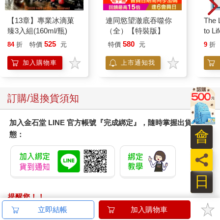
爍起魔力的光暈、並朝著身軀前端一路亮起，顯然正在醞釀又一
次的冰凍噴吐。
【13章】專業冰滴菓
連同慾望澈底吞噬你
The L
臻3入組(160ml/瓶)
（全）【特裝版】
to Li
這句話頓時讓莎良整個怒火中燒，於是他讓奎利昂一躍來到倒地
525
580
84
折
特價
元
特價
元
9
折
的狂戰士跟前，以大盾護住狂戰士，右手則握住長劍，準備在承
受噴吐攻擊後，一刀斬斷冰龍的頸子：「還沒分出勝負，就別說
加入購物車
上市通知我
大話！」
「哦。」尤里薩似是睥睨地望著眼前的兩架靈鎧，鼻孔上呼出的
訂購/退換貨須知
氣息，像兩團雲霧掠過了那對高聳的蒼藍色獠牙：「就試試看
吧！」
加入金石堂 LINE 官方帳號『完成綁定』，隨時掌握出貨動
會
態：
緊接著，夾雜著寒光與冰霜的吐息，從尤里薩嘴裡傾洩而出，直
朝著奎利昂襲去，一道比盾牌輪廓還要大出一倍的金色力場擋住
員
了冰霜吐襲、迫使噴吐朝著盾牌周遭散去。「阿泰莉亞， 請庇佑
世界脆弱的生靈啊！」
日
聽見了莎良從擴音器傳出嗓聲，冰龍尤里薩旋即意會到：是奎利
提醒您！！
昂驅動了防護性符文，才勉強挺住。然而祂卻並不以為意，紅色
金石堂及銀行均不會請您操作ATM! 如接獲電話要求您前往
立即結帳
加入購物車
瞳孔在眼眶裡轉了轉之後，絲毫沒有要閉上嘴巴的意思，強烈的