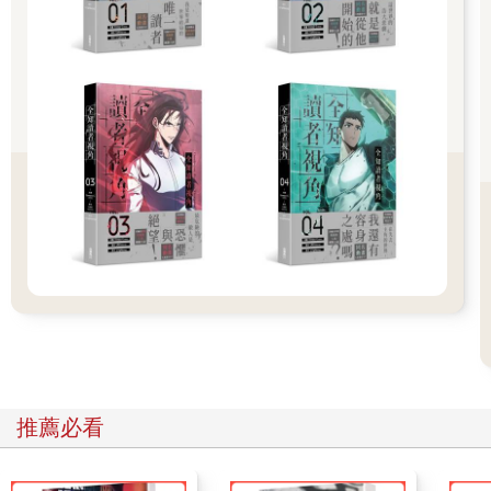
「哦，不錯嘛～」冰龍面對奎利昂的正面衝撞，卻輕靈地擺動灰
藍雙翼，看似龐然的身形，竟然這麼巧妙旋身、閃過了奎利昂頂
著盾牌的衝鋒，銳利的龍爪更朝奎利昂背部原本就因橘石堡激戰
中「蒔」造成的破損處抓去，而將裝甲的破損撕開為一塊大裂
隙；緊接著，尤里薩另一腳踢出，將奎利昂直直踹飛、撞上了剛
剛崩塌的甬道口所形成的山壁。
「唔……」莎良在駕駛艙內震得七葷八素，在潛望鏡視野映出的
沙塵景象中，勉力想讓奎利昂站起身。這時，他卻從朝向後方的
潛望鏡上，看見了翼獅型態的狂戰士，已從天際高速朝著冰龍高
速俯衝，宛若一隻正釘死獵物、收翅衝鋒的遊隼！
「好機會！」此刻，不論是奎利昂駕駛艙裡的莎良，或在狂戰士
駕駛艙的蒂兒都不約而同地如是判斷─而狂戰士已在半空中再度
變換成靈鎧型態，掄起巨斧、以雷霆萬鈞之勢朝冰龍迎面劈來！
推薦必看
風火雷馳的剎那間，狂戰士另手已將長劍朝後一甩，瞬間化為鎖
鏈劍，鎖鏈劍身上騰起熊熊烈焰，就等巨斧與冰龍交鋒的下個瞬
間，這柄鎖鏈劍就能纏上冰龍的頸子，以高熱熔斷龍鱗與血肉，