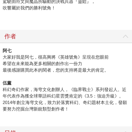
駕駛由符文與魔晶所驅動的決戰兵器『靈鎧』，
吹響屬於我們的勝利號角！
作者
阿七
大家好我是阿七，很高興將《英雄號角》呈現在您眼前
希望在未來能為更多相關的創作出一份力
最後感謝購買此本的閱者，您的支持將是最大的肯定。
伍薰
科幻奇幻作家，海穹文化創辦人，《臨界戰士》系列發起人。近
年代表作為獲全球華語科幻星雲獎肯定的《3.5：強迫升級》。
2014年創立海穹文化，致力於落實科幻、奇幻題材本土化，發願
要努力挖掘台灣新銳類型創作者！