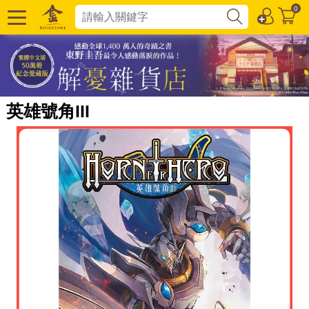
0
英雄號角III