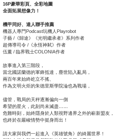
16P
豪華彩頁、全彩地圖
全面拓展想像力！
機甲同好、達人聯手推薦
機器人專門Podcast玩機人Playrobot
子藝 /《歸途》《光明繼承者》系列作者
超傳導司令 /《永恆神弒》作者
伍薰 / 臨界戰士COLONIA作者
故事進入第三階段，
當北國諾蘭德的軍鋒抵達，塵世陷入亂局，
兩百年來始終屹立不搖、
作為文明火炬的朱德里斯學院淪也為戰場，
儘管，戰局的天秤逐漸偏向一側
希望的星火，此刻尚未滅盡……
危難時刻，始終隱身於人類視野邊界之外的嶄新盟友，
也終於在嚴峻情勢中挺身而出！
請大家與我們一起進入《英雄號角》的綺麗世界！