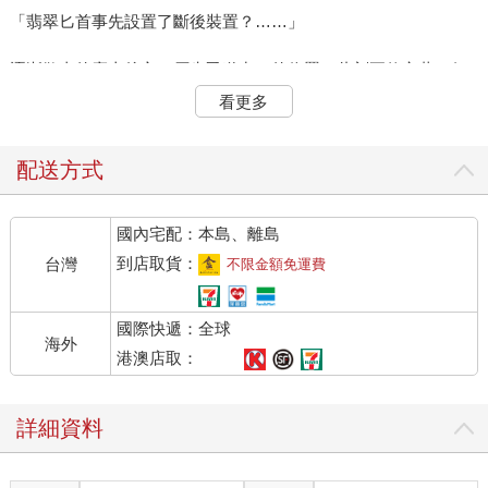
「翡翠匕首事先設置了斷後裝置？……」
逐漸散去的塵土後方、原先甬道出口的位置，此刻正佇立著一個
蠟白中隱透出灰藍的身影，輪廓令他們不禁想起兩天前首度遭遇
看更多
的奇形敵手。
「靈鎧龍？」注視著眼前的巨影，莎良的喃喃低嘆，透過奎利昂
配送方式
的擴音器傳向外頭。
國內宅配：本島、離島
豈料，回應他的並非蒂兒，而是一個低沉而蒼老的嗓聲：
到店取貨：
台灣
不限金額免運費
「別將吾與那些使用同族血脈的下等龍裔混為一談！」
國際快遞：全球
煙塵逐次落盡，巨影的身形也在兩人眼前清晰出現─這灰藍色巨
海外
軀不若先前遭遇的靈鎧龍那般壯碩、身披堅甲，身形反而更加纖
港澳店取：
細、修長，祂如眼鏡蛇般撐開的頸肋，宛若一副小型的葉狀前
翼。蠟白與灰藍交錯的鱗脊頂端、肩部與肘部，一根根冰藍色椎
詳細資料
狀結晶穿鱗而出，不時閃耀著魔力的光澤。而光輝最為灼眼者，
則莫過於從龍口下頷竄生的一對寒冰獠牙。