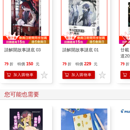
斬斷龍首。
「就要得手了！」
就在莎良為之振奮的同時，位於冰龍尤里薩尾柄的錐狀晶體，卻
開始閃耀起蒼藍色的光輝，並且伴隨著魔力光暈朝前傳去，緊接
著冰龍背部、手肘，乃至頸側的晶體也紛紛閃爍著灼亮的魔力之
光，最後匯聚在冰龍的頭部。
請解開故事謎底 03
請解開故事謎底 01
廿載
道2
「不好！」正準備近距離交鋒的蒂兒自然也發現了冰龍的異樣，
150
229
79
折
特價
元
79
折
特價
元
79
折
趕忙調整姿態。果不出所料，下一瞬間，冰龍口中便噴吐出一道
夾雜著碎冰、霜與霧的龍捲風暴：「百萬年酷寒冰川！」
加入購物車
加入購物車
「果然。」蒂兒試圖以側身掠過的方式，讓鎖鏈劍從側面纏上龍
頸，以達成擊殺的目標。
您可能也需要
然而，冰龍尤里薩卻擺動龍頭，冰霜噴吐首先便朝自己襲來、將
正燃燒著熊熊火焰的鎖鏈劍吞沒；鎖鏈劍上的火焰瞬間熄滅同
時，冰霜噴吐已經沿著狂戰士的攻擊軌跡，朝其右手及身軀狂掃
而去，並且很快地便包覆到狂戰士單邊的翅翼之上。