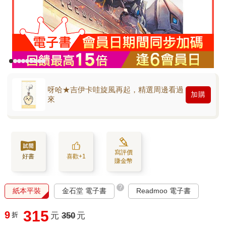
呀哈★吉伊卡哇旋風再起，精選周邊看過
加購
來
寫評價
好書
喜歡+1
賺金幣
?
紙本平裝
金石堂 電子書
Readmoo 電子書
315
9
折
元
350
元