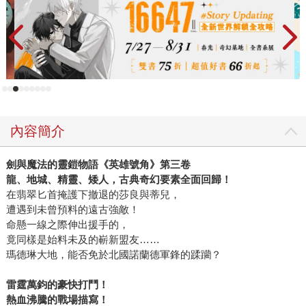
內容簡介
劍與魔法的靈鎧物語《英雄號角》第三卷
龍、地城、精靈、矮人，古典奇幻要素全面回歸！
在翡翠匕首掩護下撤退的莎良與蒂兒，
遭遇到未曾預料的遠古強敵！
命懸一線之際伸出援手的，
竟同樣是始料未及的嶄新盟友……
瑪德琳大地，能否免於北國諾蘭德軍鋒的蹂躪？
雷霆萬鈞的豪快打鬥！
熱血沸騰的戰場描寫！