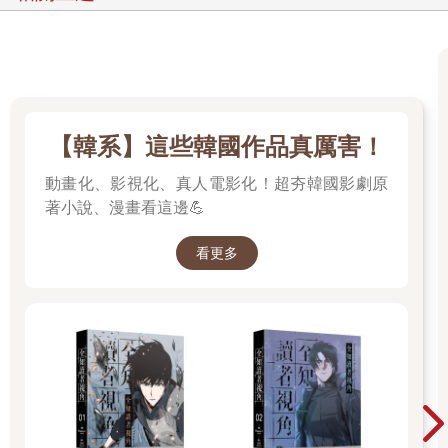
「你面對的，可是兩架瑪德琳時代的英雄靈鎧。」奎利昂這時也
舉起盾，擋在狂戰士身前。
「哈哈哈哈哈……靈鎧相較於吾等尊貴龍軀，僅為次級品。」只
見冰龍尤里薩咧著獰笑，一條細長而豔藍的長舌像緞帶在四排尖
牙之間舞動：「吾能透過共振，感應由龍骨鑄成的爾等靈鎧內，
【韓系】這些韓國作品真厲害！
魔晶內之魔力正處於低位。換言之，爾等並無勝算！」
動畫化、影視化、真人電影化！超夯韓國影劇原
冰龍尤里薩咬文嚼字的低語令人一知半解，但莎良依舊能聽出其
著小說、漫畫看這邊💪
弦外之音─冰龍已經透過自身龍骨，感應到兩架英雄靈鎧先前曾
大量消耗魔力，因而短期內無法再度使用十字審判或三重咆哮之
看更多
類的強力符文攻擊。儘管如此，莎良知道絕對不能讓對方在氣勢
上取得優勢：「有沒有勝算，就由你的爪子與鱗片來感受吧！」
蒂兒的聲音也從擴音器裡傳來：「莎良，我從空路、你從地面，
同時朝冰龍發動襲擊，替我製造機會。」
「知道了！」莎良聞言，從潛望鏡看見狂戰士已經轉變為翼獅、
躍向天際，立刻讓奎利昂執起盾牌，正面朝著冰龍尤里薩奔襲而
去。