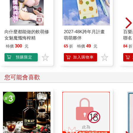
當狂戰士的翅翼遭到急速冰凍時，彼此交錯覆蓋、用些微角度變
化調整氣流的翼片上立刻凝結出大量冰粒，使翅翼頓時喪失作
用。狂戰士俯衝攻擊的滑翔姿態瞬間失衡，而以高速墜向地表。
落地瞬間，遭到凍結的右翼就像是被冬霜包覆了的葉片那般，立
向什麼都能做的軟萌修
2027-48K跨年月計畫
百樂果
刻斷裂成數十個碎片，而機體本身則持續在如茵的坡面上拖行，
女魅魔懺悔榨精
萌萌夥伴
聯名
沿途還撞斷了兩根樹幹，最後才終於被第三棵樹木擋了下來。狂
300
49
戰士的長炳戎斧已然散落在不遠處，鎖鏈劍更已殘破不堪地皺成
特價
元
65
折
特價
元
84
折
一團。
預購限定
加入購物車
「蒂兒！」方才起身的奎利昂駕駛艙內，莎良目睹這番景象，擔
憂與憤怒的情緒同時湧上心頭，趕忙驅動魔晶石，奮力一躍，橫
您可能會喜歡
跳到了冰龍尤里薩與墜地的狂戰士之間，透過奎利昂的擴音器吼
道：「蒂兒，妳沒事吧？回答我！」
「……」然而，回應他的，只有山腰上呼嘯而過的風聲。
「重摔至此，亞蘭梅德駕駛恐命危矣。」
冰龍冷血地道：「即使一息尚存，恐怕也挺不過又一次的『百萬
年酷寒冰川』吐息。」語畢，冰龍尤里薩尾部的錐狀晶體再度閃