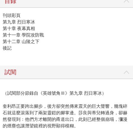
目錄
刊頭彩頁
第九章 烈日寒冰
第十章 夜幕真相
第十一章 學院攻防戰
第十二章 山陵之下
後記
試閱
（試閱部分節錄自《英雄號角Ⅲ》第九章 烈日寒冰）
奎利昂正要跨出腳步，後方卻突然傳來震天的巨大聲響，幾塊碎
石就這麼滾落到了兩架靈鎧的腳掌邊。莎良與蒂兒轉過身，卻赫
然發現到：他們方才離開的甬道出口，此刻已經整個崩塌，瀰漫
的煙塵也讓潛望鏡裡的視野顯得模糊。