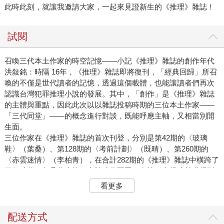
此時此刻，就讓我邀請大家，一起來見證新生的《推理》雜誌！
試閱
召喚三代本土作家的時空記憶——小記《推理》雜誌的創作年代
洪敍銘：時隔 16年，《推理》雜誌即將復刊，「經典回歸」所召
喚的不僅是世代讀者的記憶，透過這個載體，也能讓讀者們再次
認識台灣犯罪推理小說的發展。其中，「創作」是《推理》雜誌
的主體與重點，因此此次以以雜誌投稿時期的三位本土作家——
「三代同堂」——的概念進行對談，既能呼應主軸，又相當別開
生面。
三位作家在《推理》雜誌的首次刊登，分別是第42期的〈玻璃
鞋〉（葉桑）、第128期的〈考前計劃〉（既晴）、第260期的
〈赤雲迷情〉（李柏青），在合計282期的《推理》雜誌中橫跨了
三個時代，各具代表性。由於時代不同，在第一次投稿並獲得刊
登時，當下的環境背景都是截然不同的。此次對談亦能一窺三位
看更多
作家在不同時代與《推理》雜誌的互動，也能藉此召喚回氛圍、
替讀者們重述記憶。
首先，想先請作家們回憶第一次投稿的背景、想法，作為創作者
配送方式