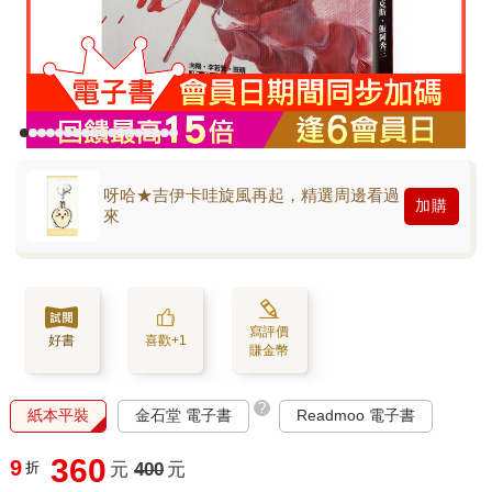
呀哈★吉伊卡哇旋風再起，精選周邊看過
加購
來
寫評價
好書
喜歡+1
賺金幣
?
紙本平裝
金石堂 電子書
Readmoo 電子書
360
9
折
元
400
元