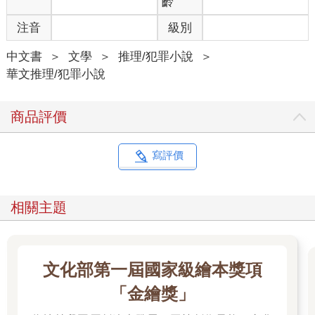
齡
由於《推理》雜誌上有很多名偵探的系列作品，也讓我設定了
注音
級別
「葉威廉」這個系列在雜誌上連載。葉威廉是我心目中理想的人
物形象，警察陳皓則來自我朋友的部分特質。寫系列角色的方便
中文書
＞
文學
＞
推理/犯罪小說
＞
之處，就是可以不用一直架設新的人物，在故事中也可以延續到
華文推理/犯罪小說
先前的發展。《推理》雜誌的存在孕育了葉威廉這位罕見的長、
短篇作品兼具的台灣名偵探。
商品評價
既晴：我是在國中時發現《推理》雜誌的，當時本來在書店買參
考書。《推理》雜誌的封面都是找知名畫家來畫，在書局內擺飾
相當吸睛。林佛兒用心地為《推理》雜誌包裝出藝術感，不希望
寫評價
讓其感覺廉價，這種有意識打造出的質感刊物，吸引了學生時期
的我。而我翻閱雜誌時印象最深刻的一件事是「有台灣人的創
作」，它告訴了我們推理小說不是只有外國人才能寫。
相關主題
《推理》雜誌的內容很豐富，除了小說故事也有很多專欄，景翔
的錄影帶專欄就非常棒，那時適逢錄影帶出租娛樂爆發的時代，
我國中時開始收看兩小時的火曜劇場（週二懸疑劇場），帶給我
課業之外很重要的私人空間。
文化部第一屆國家級繪本獎項
大學時期網際網路開始興起，我在網路上發現討論推理小說的論
「金繪獎」
壇，影響我持續關注這一塊領域，後來也藉由經營BBS討論區，
建立犯罪推理小說的發展系譜。