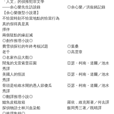
「人文」的偵推犯罪文學
——余心樂先生訪談錄 ◎余心樂／洪敍銘記錄
【余心樂微型小說選】
不恰當時刻不恰當地點的恰當行為
真的假得真是真
擇伴
兩個疑點的緣起滅
◎創作推理小說◎
費雪偵探社的年終考核試題 ◎葉桑
老千 ◎高雲章
◎名家作品大觀◎
鬧鬼的戈雷索普莊園 亞瑟・柯南・道爾／池水
秀譯
美國人的怪談 亞瑟・柯南・道爾／池水
秀譯
骨頭是哈維水閘的愚人節傻瓜 亞瑟・柯南・道爾／池水
秀譯
◎翻譯推理小說◎
鱷魚皮梳妝箱 羅依．維克斯著／何去譯
探偵物語士林川血染船 飯岡秀三著／既晴譯
◎推理集錦◎