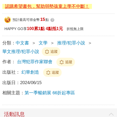
認購希望書包，幫助弱勢孩童上學不中斷！
15
預計最高可得金幣
點
?
100累1點 4點抵1元
HAPPY GO享
折抵無上限
分類：
中文書
＞
文學
＞
推理/犯罪小說
＞
華文推理/犯罪小說
追蹤
作者：
台灣犯罪作家聯會
追蹤
出版社：
幻華創造
追蹤
出版日：
2024/06/15
相關主題：
第一季暢銷展 66折起專區
活動訊息