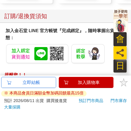
作家，很在乎年輕作家有沒有發表的園地。不論寫得好不好，大
家都是從不好開始寫的。
訂購/退換貨須知
李柏青：停刊時我曾經在部落格上寫了一篇文章給林佛兒先生的
遺孀李若鶯老師，她甚至有問我要不要來接手《推理》雜誌，但
加入金石堂 LINE 官方帳號『完成綁定』，隨時掌握出貨動
我那時候要當兵了，手上也沒錢。
態：
雜誌要賺錢才能生存，我認為要把內容範圍放大一點，不要限縮
在推理「小說」上，現在的推理文本包含各種電視、動畫、遊
員
戲、密室逃脫等等，盡量廣泛地納入這些領域，提供智性挑戰愛
好者一個資訊平台。
日
另外，除了刊登小說之外也要有評論，「暴雷」的評論。可以更
吸引看過作品的讀者來閱讀雜誌文章，沒暴雷的評論會像是隔靴
提醒您！！
搔癢。
金石堂及銀行均不會請您操作ATM! 如接獲電話要求您前往
立即結帳
加入購物車
既晴：我對以前《推理》雜誌有句話印象深刻，林佛兒先生對
ATM提款機，請不要聽從指示，以免受騙上當！
《推理》雜誌的期望是，雜誌的內容要有超過一半的作品是來自
※ 本商品會員日滿額金幣加碼回饋最高15倍
台灣本土作者，可惜到停刊時還沒有成功。雜誌應該要表現犯罪
退換貨須知：
預計 2026/08/11 出貨
購買後進貨
預訂門市商品
門市庫存
推理這個文類的全貌，要讓讀者們看到大長篇以外的選擇、看到
大量採購
**提醒您，鑑賞期不等於試用期，退回商品須為全新狀態**
來自世界各地的作品風格。讓《推理》雜誌從復健開始，慢慢地
依據「消費者保護法」第19條及行政院消費者保護處公告之
邁向這個目標。
「通訊交易解除權合理例外情事適用準則」，以下商品購買
後，除商品本身有瑕疵外，將不提供7天的猶豫期：