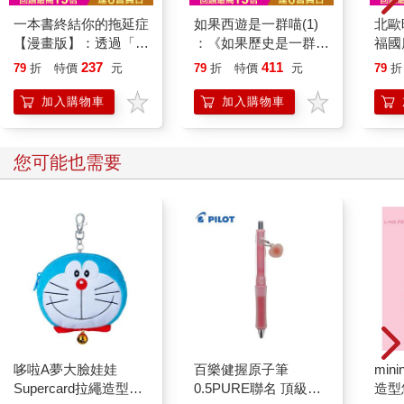
洪敍銘：關於文本中的世代對話，三位如何從不同世代的作品
一本書終結你的拖延症
如果西遊是一群喵(1)
北歐
中，看見台灣社會環境的演進與改變？以及對另外兩位作者作品
【漫畫版】：透過「小
：《如果歷史是一群
福國
的評價，他們的影響性。
行動」打開大腦的行動
喵》作者最新力作，附
237
411
79
折
特價
元
79
折
特價
元
79
折
既晴：我可以說是看著葉桑作品長大、也看著柏青成長的「三明
開關，懶人也能變身
【首卷特典】拉頁
治世代」。在那時葉桑是創作量最龐大的前輩，除了刊登篇數
「行動派」的37個科
加入購物車
加入購物車
外，出版單行本紀錄也是最多的。早期會創造出名偵探的台灣作
學方法
家不多，余心樂與葉桑就是早期的代表人物。而且葉桑還在葉威
廉之外，也創造了好幾位各具風格的偵探，創作面相既多且廣。
您可能也需要
除了本格，也發展出犯罪、懸疑、異色等實驗性手法，即便在那
個時代大家還對「推理」的理解有限，葉桑仍舊做出很多創新，
讓我們發現推理小說可以這樣寫，這是他對我最大的影響，也讓
我在創作時會嘗試實驗，不僅止於本格。
在實驗時，有時候我也會擔心自己會不會距離讀者太遠，但是柏
青在新人時就沒有包袱，他不是用類型限制創作，而是秉持自
由，在類型的規則上做出更多花樣。我們三個都是在犯罪推理領
域內嘗試各種實驗性作品的人，共同點便是沒有很特定的流派標
籤。柏青的作品讓我看到未來的可能性，我們會被類型的定義拘
束，而他展現出多元的可能。
哆啦A夢大臉娃娃
百樂健握原子筆
mini
李柏青：我是在2000年後開始讀本土的作品，讀最多的就是既晴
Supercard拉繩造型悠
0.5PURE聯名 頂級白
造型
和藍霄。我也參考了魯子青這位作家，他啟發我台灣推理可以這