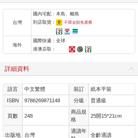
與《推理》雜誌「互動初體驗」的過程，以及後續的感受與影
響。
國內宅配：本島、離島
葉桑：我在與《推理》雜誌結緣之前，已經寫過很多小說、也出
到店取貨：
台灣
不限金額免運費
過書。當時我在想要靠寫作開闢財源的話，還需要更多能夠發表
作品的舞台，偶然在圖書館裡閱讀到《推理》雜誌後，便打算自
國際快遞：全球
己來投投看。
海外
第一次投稿獲得成功刊登的是1988年的〈玻璃鞋〉，故事文青、
港澳店取：
唯美的風格，收到了鄭秀媛編輯的肯定。她很喜歡且希望我多多
投稿，開啟了我後續固定投稿《推理》雜誌的寫作生涯。由於
詳細資料
《推理》雜誌收稿不限字數，稿費也給得相對優渥，給予我不少
成為專職作家的信心。現在回想，非常感謝那個文學蓬勃發展的
時代，讓我能夠一直寫小說與出版成冊，到現在累積了許多作
語言
中文繁體
裝訂
紙本平裝
品。
在我那個年代，投稿管道以報章雜誌為主，除非跟編輯有特別的
ISBN
9786269871148
分級
普通級
交情，不然很難找到長篇連載的篇幅，也造就當時推理創作以
「短篇」為主的風氣。
商品規
頁數
248
25開15*21cm
我的創作觀受兩本書影響很大：松本清張的《砂之器》、森村誠
格
一的《人性的證明》，閱讀後深受感動。那時也讀了一系列好時
年出版社的作品，後來又看了連城三紀彥的小說，發現原來犯罪
適讀年
出版地
台灣
全齡適讀
推理小說也可以寫得這麼唯美，所以決定走這條路線。