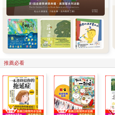
冠大眾小說獎得獎的《請把門鎖好》被批評不是推理小說，正是
大家那時在討論的「類型的邊界」。現在台灣對於犯罪推理類型
的認知，也逐漸與國外的認知有了一致性。
李柏青：我是在國、高中時開始看推理小說，我媽媽收藏很多
書，書櫃裡就有《推理》雜誌。而我是在2003年，大四那時開始
認真追《推理》雜誌，時常在圖書館唸完書時去閱讀。
晚期《推理》雜誌所收錄的本土作品數量不多，且「612大限」的
版權問題影響，歐美作品因版權問題無法被翻譯，也就只剩下了
日本作品，所刊露的台灣作家也剩下魯子青、胡柏源。我利用大
學上課時間默默地在寫小說，本來只發表在自己的BBS上，後來
也嘗試投稿《推理》雜誌，第一篇被刊登出來的時間在2006年當
推薦必看
完兵的時候，受到鼓勵的我就將舊作整理好一次投稿過去，並在
接下來幾期陸續刊出。最後一次刊登的〈淡水河浮屍〉是在第273
期，而不久後的282期就停刊了。
我所認識的《推理》雜誌與前兩位真的不太一樣，沒有稿費，追
求的就是文字被刊登在雜誌上的感覺，已經是個不為錢而寫作的
時代了吧。我也沒有收過主編寄來的讀者回饋或信件，回饋都是
從網路上看到的。
《推理》雜誌對我母親那一輩的文青來說是個很重要的存在，幾
乎人人都知道，這在現代是難以想像的，阿姨們會對我說：「你
的小說被刊登出來很厲害！」