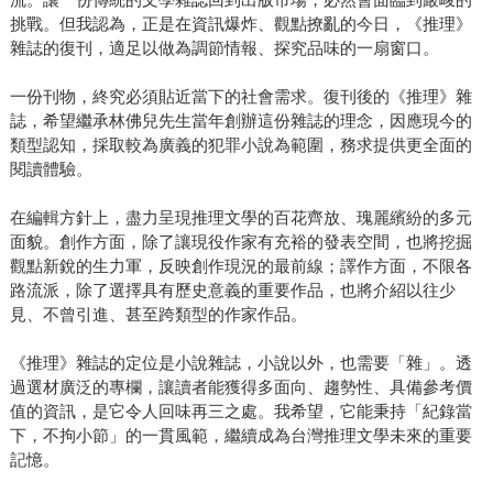
挑戰。但我認為，正是在資訊爆炸、觀點撩亂的今日，《推理》
雜誌的復刊，適足以做為調節情報、探究品味的一扇窗口。
一份刊物，終究必須貼近當下的社會需求。復刊後的《推理》雜
誌，希望繼承林佛兒先生當年創辦這份雜誌的理念，因應現今的
類型認知，採取較為廣義的犯罪小說為範圍，務求提供更全面的
閱讀體驗。
在編輯方針上，盡力呈現推理文學的百花齊放、瑰麗繽紛的多元
面貌。創作方面，除了讓現役作家有充裕的發表空間，也將挖掘
觀點新銳的生力軍，反映創作現況的最前線；譯作方面，不限各
路流派，除了選擇具有歷史意義的重要作品，也將介紹以往少
見、不曾引進、甚至跨類型的作家作品。
《推理》雜誌的定位是小說雜誌，小說以外，也需要「雜」。透
過選材廣泛的專欄，讓讀者能獲得多面向、趨勢性、具備參考價
值的資訊，是它令人回味再三之處。我希望，它能秉持「紀錄當
下，不拘小節」的一貫風範，繼續成為台灣推理文學未來的重要
記憶。