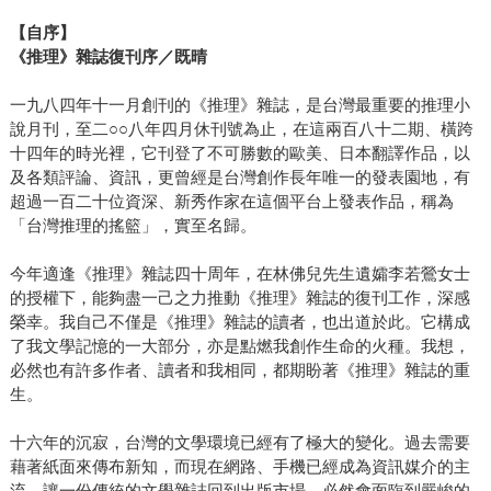
【自序】
《推理》雜誌復刊序／既晴
一九八四年十一月創刊的《推理》雜誌，是台灣最重要的推理小
說月刊，至二○○八年四月休刊號為止，在這兩百八十二期、橫跨
十四年的時光裡，它刊登了不可勝數的歐美、日本翻譯作品，以
及各類評論、資訊，更曾經是台灣創作長年唯一的發表園地，有
超過一百二十位資深、新秀作家在這個平台上發表作品，稱為
「台灣推理的搖籃」，實至名歸。
今年適逢《推理》雜誌四十周年，在林佛兒先生遺孀李若鶯女士
的授權下，能夠盡一己之力推動《推理》雜誌的復刊工作，深感
榮幸。我自己不僅是《推理》雜誌的讀者，也出道於此。它構成
了我文學記憶的一大部分，亦是點燃我創作生命的火種。我想，
必然也有許多作者、讀者和我相同，都期盼著《推理》雜誌的重
生。
十六年的沉寂，台灣的文學環境已經有了極大的變化。過去需要
藉著紙面來傳布新知，而現在網路、手機已經成為資訊媒介的主
流。讓一份傳統的文學雜誌回到出版市場，必然會面臨到嚴峻的