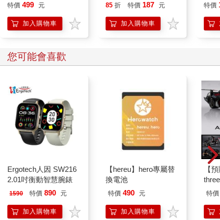
遊卡【受託代銷】
桃(限量)
cho
樣子來寫。在那個《金田一少年之事件簿》熱潮、本格極度流行
499
187
特價
元
85
折
特價
元
特價
的時代，可以去嘗試比較不一樣的，更鄉土與接地氣的寫作路
加入購物車
加入購物車
線。
在投稿「人狼城推理文學獎」落選後，既晴曾經打電話給我長
聊，建議我去讀卜洛克的「馬修．史卡德系列」，這算是改變我
您可能會喜歡
人生的一套書。我一向沒有特地為自己的寫作設定什麼目標，沒
有刻意說想要開創什麼東西，人家說什麼好看我就去讀、有空我
就來寫，感謝既晴給我的評價。
葉桑：我最喜歡兩位作家的作品分別是《修羅火》和《康堤紐斯
大飯店》。台灣推理推廣部的版主楓雨也有說過他最喜歡《修羅
火》。我覺得這部作品的影像畫面非常精彩，我自己的用字遣詞
不那麼適合影視化，後來新寫的馬張系列就有受到這種影響，當
然一個作家不能輕易被人影響，而是從作品中抓精髓去參考，例
如畫面感的描述法。現在的葉威廉系列會保留我過去的特色，但
新寫的系列就會嘗試把這些給我的影響放進去。另外柏青的《婚
前一年》讓我感受到，推理小說可以寫得這麼日常真是不簡單，
Ergotech人因 SW216
【hereu】hero專屬替
【預
我之後也會想要參考這種型態。
2.01吋衡動智慧腕錶
換電池
thr
VA 
890
490
特價
元
特價
元
特價
1590
洪敍銘：請三位以創作者的觀點為核心，分享您對於《推理》雜
阿斯拉
誌復刊後的期待。
SIR
加入購物車
加入購物車
葉桑：我的期待會是可以全部都放本土作家的作品，我身為本土