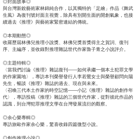
◎封面故事◎
與台灣新銳藝術家林錦純合作，以其獨特的「足繪」作品《舞武
生風》為復刊號封面主視覺，除具有別開生面的開創氣象，也接
續過去《推理》與藝術家緊密連結的傳統。
◎本期動態◎
收羅歷屆林佛兒推理小說獎、林佛兒獎首獎得主之賀詞、復刊
序、主編序，並收錄對推理雜誌世代作家魯子青之小說評介。
◎主題特輯◎
〈當我們討論《推理》雜誌復刊——如何承繼一個本土犯罪文學
的作家園地〉，專訪本刊榮譽發行人李若鶯女士與榮譽顧問向陽
先生，暢談《推理》雜誌的過去、現在與未來。
〈召喚三代本土作家的時空記憶——小記《推理》雜誌的創作年
代〉，專訪投稿《推理》雜誌的三個世代作家，從對彼此作品的
認識，到台灣犯罪推理文學在台灣發展流衍的觀察。
◎余心樂專輯◎
專訪旅歐作家余心樂，驚喜收錄四篇微型小說。
◎創作推理小說◎