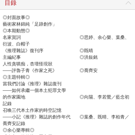
目錄
◎封面故事◎
藝術家林錦純「足跡創作」
◎本期動態◎
名家賀詞 ◎思婷、余心樂、葉桑、
衍波、白帽子
《推理雜誌》復刊序 ◎既晴
主編紀事 ◎洪敍銘
人性貪嗔痴，杏壇怪現狀
——評魯子青《作家之死》 ◎喬齊安
◎主題特輯◎
當我們討論《推理》雜誌復刊
——如何承繼一個本土犯罪文學
的作家園地 ◎向陽、李若鶯／藍念初
記錄
召喚三代本土作家的時空記憶
——小記《推理》雜誌的創作年代 ◎葉桑、既晴、李柏青／
喬齊安記錄
◎余心樂專輯◎