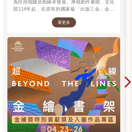
為扶持我國原創繪本發展、厚植創作量能，文化
我第一次投稿《推理》雜誌是在大二，使用了國中課業壓力很重
部114年起，在原有的國家級「出版三金」金鼎
的回憶來寫。假如我是第二名，那把第一名的殺掉就變成第一名
了。也可能對應到了當時的時代背景，這篇〈考前計劃〉對於社
獎、金漫獎、金典獎外，新增「金繪獎」，希望
會意識的探討、對升學主義的批判也時常成為評論的焦點。
看更多
促進台灣圖文出版的多元發展。獎項分為「特別
當時，刊登作品後主編會寄信給我，彙整讀者的意見給我。無論
貢獻獎」、「繪本新人獎」、「繪本編輯獎」、
是批評或肯定，都會讓我感覺到被關心，產生寫作動力。《推
「跨域應用獎」、「年度繪本獎」，以及「金繪
理》雜誌提供了創作者與讀者的互動園地，作家可以依循讀者的
大獎」。
回應來調整自己創作的方向，這個練習對於我後來成為作家的養
成是很有幫助的。
洪敍銘：既晴身處的是大小文學獎最為興盛的時代，當時的背景
讓你留下了什麼樣的記憶呢？對於李柏青來說，網路與資訊的世
代來臨，又對你的創作有了什麼實質的改變或影響？
既晴：那個時候沒有大眾文學獎，可能是我自己在「台灣推理俱
樂部～恐怖の人狼城」網站，決定與朋友合資舉辦「人狼城推理
文學獎」的原因。我認為葉桑老師的時代作家們正在摸索「什麼
是推理小說」，而我那時是一個正在摸索「什麼是台灣推理小
說」的時代，所以來自純文學的嘗試是很常見的。
當時沒有短篇小說連載或者文學獎的目標，我們推理創作者追求
的就是長篇單行本。我站在短篇移轉到長篇創作的轉折點上，皇