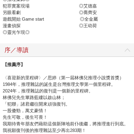
犯罪實案現場 ◎艾德嘉
另眼看劇 ◎喬齊安
遊戲開始 Game start ◎全金屬
漫畫偵探 ◎王幼荷
◎靈光乍現◎
序／導讀
【推薦序】
〈喜迎新的里程碑〉／思婷（第一屆林佛兒推理小說獎首獎）
1984年，推理雜誌的誕生是台灣推理文學第一個里程碑。
2024年，推理雜誌的復刊是一個新的里程碑。
林佛兒先生篳路藍縷以啟山林；
「犯聯」諸君繼往開來頑強復刊。
一股傻勁，萬丈豪情！
先生可敬，後生可畏！
我期待青年朋友們藉助這個新陣地前仆後繼，將推理進行到底。
我祝願復刊後的推理雜誌至少再出283期！