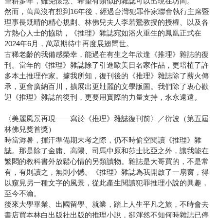
筆耕多年，難免懷念、希望有類似的雜誌可以出現在坊間。
然而，萬萬沒有想到16年後，經過台灣犯罪作家聯會執行主席暨
理事長既晴的精心規劃、林佛兒夫人李若鶯教授的授權、以及各
方熱心人士的協助，《推理》雜誌宛如浴火重生的鳳凰正式在
2024年6月，萬眾期待中再度展翅問世。
古稀老齡的我備感榮幸，能過在有生之年欣逢《推理》雜誌的復
刊。當年的《推理》雜誌除了引進歐美日名家作品，更培植了許
多本土推理作家。據我所知，復刊後的《推理》雜誌除了薪火傳
承，更會廣納百川，擴展出更壯麗的文學版圖。我們除了衷心歡
迎《推理》雜誌的復刊，更要用實際的力量支持，永永遠遠。
〈美麗風景再現——寫於《推理》雜誌復刊前〉／衍波（第五屆
林佛兒獎首獎）
時當溽暑，揮汗準備期末考之際，仍不時偷空閱讀《推理》雜
誌。那是除了金庸、高陽、司馬中原和莎士比亞之外，讓我能在
繁悶的教科書外放鬆心情的另類讀物。雜誌是大哥買的，不是常
有，有則讀之，無則小憾。《推理》雜誌為我開啟了一扇窗，得
以窺見另一種文字的風景，從此產生閱讀犯罪推理小說的興趣，
至今不渝。
後來大學畢業、出國留學、就業，踏上人生平凡之旅，不時會去
書店買本林白出版社出版的推理小說，卻渾然不知何時雜誌已停