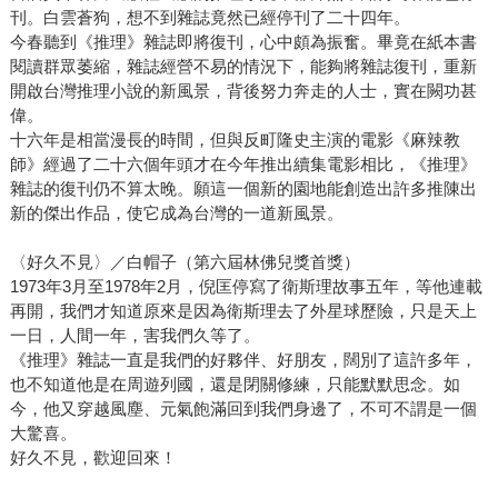
刊。白雲蒼狗，想不到雜誌竟然已經停刊了二十四年。
今春聽到《推理》雜誌即將復刊，心中頗為振奮。畢竟在紙本書
閱讀群眾萎縮，雜誌經營不易的情況下，能夠將雜誌復刊，重新
開啟台灣推理小說的新風景，背後努力奔走的人士，實在闕功甚
偉。
十六年是相當漫長的時間，但與反町隆史主演的電影《麻辣教
師》經過了二十六個年頭才在今年推出續集電影相比，《推理》
雜誌的復刊仍不算太晚。願這一個新的園地能創造出許多推陳出
新的傑出作品，使它成為台灣的一道新風景。
〈好久不見〉／白帽子（第六屆林佛兒獎首獎）
1973年3月至1978年2月，倪匡停寫了衛斯理故事五年，等他連載
再開，我們才知道原來是因為衛斯理去了外星球歷險，只是天上
一日，人間一年，害我們久等了。
《推理》雜誌一直是我們的好夥伴、好朋友，闊別了這許多年，
也不知道他是在周遊列國，還是閉關修練，只能默默思念。如
今，他又穿越風塵、元氣飽滿回到我們身邊了，不可不謂是一個
大驚喜。
好久不見，歡迎回來！