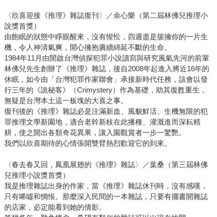
〈欣喜迎接《推理》雜誌復刊〉／余心樂（第二屆林佛兒推理小
說獎首獎）
由飽眠的狀態中睜眼醒來，沒有惺忪，四週盡是簇擁你的一片生
機，令人神清氣爽，開心擁抱賡續綿延不斷的生命。
1984年11月由開啟台灣偵探犯罪小說讀寫與研究風氣先河的前輩
林佛兒先生創辦了《推理》雜誌，後自2008年起進入將近16年的
休眠，如今由「台灣犯罪作家聯會」承接新時代任務，該會以發
行三年的《詭秘客》（Crimystery）作為基礎，助其復甦重生，
無疑是台灣本土這一板塊的大喜之事。
復刊後的《推理》雜誌必是注滿新血、風貌鮮活、生機無限的犯
罪推理文學新園地，適合老幹新枝在此播種、灌溉進而深耘精
耕，使之開出各類奇花異果，讓入園觀賞者一步一驚艷。
我們以欣喜期待的心情張開雙臂熱烈歡迎它的到來。
〈春去春又回，鳳凰展翅的《推理》雜誌〉／葉桑（第三屆林佛
兒推理小說獎首獎）
我是推理雜誌出身的作家，當《推理》雜誌休刊時，沒有感嘆，
只有唏噓和惆悵。那麼深入民間的一本雜誌，只要有擺書開雜誌
的店家，必定能看到她的倩影。