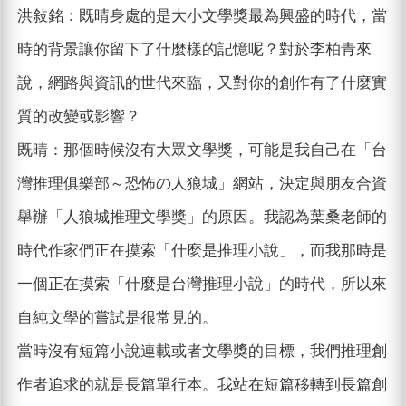
洪敍銘：既晴身處的是大小文學獎最為興盛的時代，當
時的背景讓你留下了什麼樣的記憶呢？對於李柏青來
說，網路與資訊的世代來臨，又對你的創作有了什麼實
質的改變或影響？
既晴：那個時候沒有大眾文學獎，可能是我自己在「台
灣推理俱樂部～恐怖の人狼城」網站，決定與朋友合資
舉辦「人狼城推理文學獎」的原因。我認為葉桑老師的
時代作家們正在摸索「什麼是推理小說」，而我那時是
一個正在摸索「什麼是台灣推理小說」的時代，所以來
自純文學的嘗試是很常見的。
當時沒有短篇小說連載或者文學獎的目標，我們推理創
作者追求的就是長篇單行本。我站在短篇移轉到長篇創