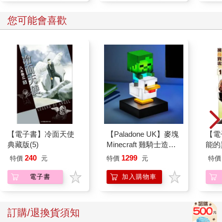
您可能會喜歡
【電子書】冷面天使
【Paladone UK】麥塊
【電
典藏版(5)
Minecraft 雞騎士造型
能的
ICON小夜燈
(1)
240
1299
特價
元
特價
元
特價
電子書
加入購物車
訂購/退換貨須知