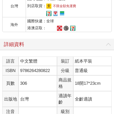
尊、文殊廣法天尊。元始天尊又新收了兩位來自人間的弟子姜子
到店取貨：
台灣
不限金額免運費
牙和申公豹，他們因為仰慕天尊而入道。他們按位次坐在了十二
金仙的後面，以姜子牙為師兄，申公豹為師弟。
國際快遞：全球
海外
元始天尊睜開眼，面對眾弟子，道：「看來殷商氣數就要盡
港澳店取：
了，你們誰下凡去助周滅商啊？」
詳細資料
廣成子主動請命道：「師尊，弟子願往。」
其他金仙紛紛請願。
語言
中文繁體
裝訂
紙本平裝
元始天尊搖了搖頭，道：「人間的事情還是由人去管吧，汝
ISBN
9786264280822
分級
普通級
等大羅金仙不便干涉人間之事，三界自有其秩序，盛衰興亡皆是
天理循環。」
商品規
頁數
306
18開17*23cm
格
申公豹主動請纓，道：「師尊，弟子願為師尊分憂，弟子來
自下界，再合適不過。」
適讀年
出版地
台灣
全齡適讀
齡
元始天尊仍然擺了擺頭，道：「此人代表天庭，替天行道，
注音
級別
必定公道持正，心懷慈悲之心，否則無法完成為師交代的使命。