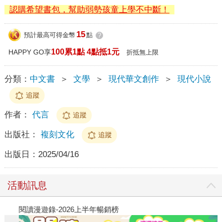
認購希望書包，幫助弱勢孩童上學不中斷！
15
預計最高可得金幣
點
?
100累1點 4點抵1元
HAPPY GO享
折抵無上限
分類：
中文書
＞
文學
＞
現代華文創作
＞
現代小說
追蹤
作者：
代言
追蹤
出版社：
複刻文化
追蹤
出版日：
2025/04/16
活動訊息
閱讀漫遊錄-2026上半年暢銷榜
飢