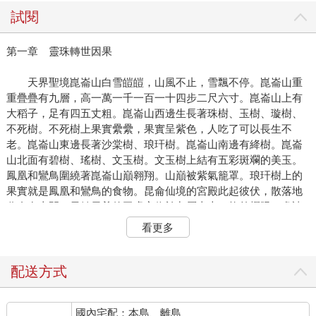
試閱
第一章 靈珠轉世因果
天界聖境崑崙山白雪皚皚，山風不止，雪飄不停。崑崙山重
重疊疊有九層，高一萬一千一百一十四步二尺六寸。崑崙山上有
大稻子，足有四五丈粗。崑崙山西邊生長著珠樹、玉樹、璇樹、
不死樹。不死樹上果實纍纍，果實呈紫色，人吃了可以長生不
老。崑崙山東邊長著沙棠樹、琅玕樹。崑崙山南邊有絳樹。崑崙
山北面有碧樹、瑤樹、文玉樹。文玉樹上結有五彩斑斕的美玉。
鳳凰和鸞鳥圍繞著崑崙山巔翱翔。山巔被紫氣籠罩。琅玕樹上的
果實就是鳳凰和鸞鳥的食物。昆侖仙境的宮殿此起彼伏，散落地
分布在山間。元始天尊的玉虛宮位於九層山上，格外耀眼，處諸
宮之上，金光熠熠。
看更多
元始天尊與眾弟子正在玉虛宮內打坐。只見天尊高坐寶殿雲
端之上，頂負圓光，身披七十二色道袍，手執紅色寶珠，左手虛
配送方式
拈，右手虛捧。天尊的弟子十二大羅金仙依次端坐兩排，他們分
別為廣成子、赤精子、清虛道德真君、太乙真人、玉鼎真人、靈
國內宅配：本島、離島
寶大法師、黃龍真人、普賢真人、慈航道人、懼留孫、道行天