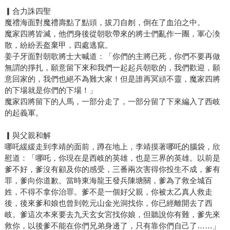
▎合力誅四聖
魔禮海面對魔禮壽點了點頭，拔刀自刎，倒在了血泊之中。
魔家四將皆滅，他們身後從朝歌帶來的將士們亂作一團，軍心渙
散，紛紛丟盔棄甲，四處逃竄。
姜子牙面對朝歌將士大喊道：「你們的主將已死，你們不要再做
無謂的掙扎，願意留下來和我們一起起兵朝歌的，我們歡迎，願
意回家的，我們也絕不為難大家！但是誰再冥頑不靈，魔家四將
的下場就是你們的下場！」
魔家四將留下的人馬，一部分走了，一部分留了下來編入了西岐
的起義軍。
▎與父親和解
哪吒緩緩走到李靖的面前，蹲在地上，李靖摸著哪吒的腦袋，欣
慰道：「哪吒，你現在是西岐的英雄，也是三界的英雄。以前是
爹不好，爹沒有顧及你的感受，三番兩次害得你投生不成，爹有
罪，爹向你道歉。當時東海龍王發兵陳塘關，爹為了救全城百
姓，不得不拿你治罪。爹不是一個好父親，你被太乙真人救走
後，後來爹和娘也曾到乾元山金光洞找你，你已經離開去了西
岐。爹這次本來要去九天玄女宮找你娘，但聽說你有難，爹先來
救你，以後爹不能在你們兄弟身邊了，只有靠你們自己了……」