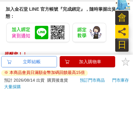
加入金石堂 LINE 官方帳號『完成綁定』，隨時掌握出貨動
會
態：
員
日
提醒您！！
金石堂及銀行均不會請您操作ATM! 如接獲電話要求您前往
立即結帳
加入購物車
ATM提款機，請不要聽從指示，以免受騙上當！
※ 本商品會員日滿額金幣加碼回饋最高15倍
退換貨須知：
預計 2026/08/14 出貨
購買後進貨
預訂門市商品
門市庫存
大量採購
**提醒您，鑑賞期不等於試用期，退回商品須為全新狀態**
依據「消費者保護法」第19條及行政院消費者保護處公告之
「通訊交易解除權合理例外情事適用準則」，以下商品購買
後，除商品本身有瑕疵外，將不提供7天的猶豫期：
易於腐敗、保存期限較短或解約時即將逾期。（如：生
鮮食品）
依消費者要求所為之客製化給付。（客製化商品）