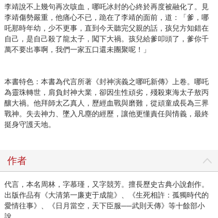
李靖說不上幾句再次咳血，哪吒冰封的心終於再度被融化了。見
李靖傷勢嚴重，他痛心不已，跪在了李靖的面前，道：「爹，哪
吒那時年幼，少不更事，直到今天聽完父親的話，孩兒方知錯在
自己，是自己殺了龍太子，闖下大禍。孩兒給爹叩頭了，爹你千
萬不要出事啊，我們一家五口還未團聚呢！」
本書特色：本書為代言所著《封神演義之哪吒新傳》上卷。哪吒
為靈珠轉世，肩負封神大業，卻因生性頑劣，殘殺東海太子敖丙
釀大禍。他拜師太乙真人，歷經血戰與磨難，從頑童成長為三界
戰神。失去神力、墜入凡塵的經歷，讓他更懂責任與情義，最終
挺身守護天地。
作者
代言，本名周林，字慕瑾，又字競芳。擅長歷史古典小說創作。
出版作品有《大清第一廉吏于成龍》、《生死相許：孤獨時代的
愛情往事》、《日月當空，天下臣服──武則天傳》等十餘部小
說。