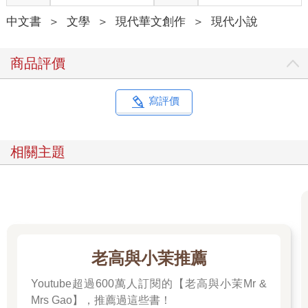
公豹，你做事過於急躁，身上殺氣未除，為師擔心你下去後生靈
中文書
＞
文學
＞
現代華文創作
＞
現代小說
塗炭。子牙，你來我玉虛宮修煉數十年，可願下界為我分憂？」
申公豹見自己被拒絕，恨得咬牙切齒。諸仙皆感十分詫異。
商品評價
姜子牙站了起來，面對元始天尊作揖道：「師尊，弟子法力
低微，恐難當大任啊，請師尊收回成命。」
寫評價
「你雖然法力低微，但你大慈大悲，為人果斷幹練，足智多
謀，深諳識人之道，由你下界再合適不過。」天尊道。
相關主題
姜子牙一副膽怯的樣子，吞吞吐吐道：「這……這……」表
情十分為難。
天尊笑道：「子牙盡可放心，如你有危難之時，必然叫天天
應，叫地地靈，會有神將下凡助陣。這是《封神榜》，待伐紂大
業功成，鑄造封神臺，按《封神榜》逐一封神，子牙接旨。」
老高與小茉推薦
Youtube超過600萬人訂閱的【老高與小茉Mr &
Mrs Gao】，推薦過這些書！