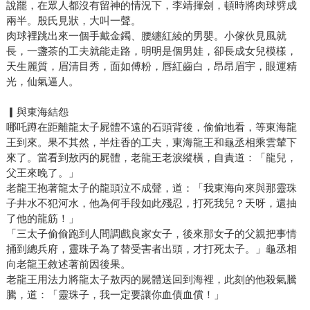
說罷，在眾人都沒有留神的情況下，李靖揮劍，頓時將肉球劈成
兩半。殷氏見狀，大叫一聲。
肉球裡跳出來一個手戴金鐲、腰纏紅綾的男嬰。小傢伙見風就
長，一盞茶的工夫就能走路，明明是個男娃，卻長成女兒模樣，
天生麗質，眉清目秀，面如傅粉，唇紅齒白，昂昂眉宇，眼運精
光，仙氣逼人。
▎與東海結怨
哪吒蹲在距離龍太子屍體不遠的石頭背後，偷偷地看，等東海龍
王到來。果不其然，半炷香的工夫，東海龍王和龜丞相乘雲輦下
來了。當看到敖丙的屍體，老龍王老淚縱橫，自責道：「龍兒，
父王來晚了。」
老龍王抱著龍太子的龍頭泣不成聲，道：「我東海向來與那靈珠
子井水不犯河水，他為何手段如此殘忍，打死我兒？天呀，還抽
了他的龍筋！」
「三太子偷偷跑到人間調戲良家女子，後來那女子的父親把事情
捅到總兵府，靈珠子為了替受害者出頭，才打死太子。」龜丞相
向老龍王敘述著前因後果。
老龍王用法力將龍太子敖丙的屍體送回到海裡，此刻的他殺氣騰
騰，道：「靈珠子，我一定要讓你血債血償！」