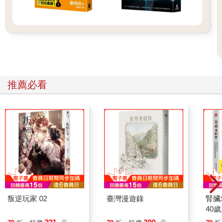
推薦必看
叛逆玩家 02
臺灣漫遊錄
腎臟
40
就告