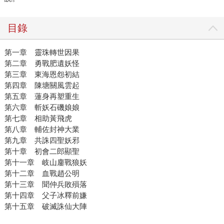
目錄
第一章 靈珠轉世因果
第二章 勇戰肥遺妖怪
第三章 東海恩怨初結
第四章 陳塘關風雲起
第五章 蓮身再塑重生
第六章 斬妖石磯娘娘
第七章 相助黃飛虎
第八章 輔佐封神大業
第九章 共誅四聖妖邪
第十章 初會二郎顯聖
第十一章 岐山鏖戰狼妖
第十二章 血戰趙公明
第十三章 聞仲兵敗殞落
第十四章 父子冰釋前嫌
第十五章 破滅誅仙大陣