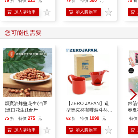
221
300
79
折
特價
元
79
折
特價
元
79
折
加入購物車
加入購物車
您可能也需要
穎寶油炸鹽花生/油豆
【ZERO JAPAN】造
銀箔
(進口花生)1台斤
型馬克杯咖啡漏斗盤組
春夏
（番茄紅）
(綜)
275
1999
75
折
特價
元
62
折
特價
元
特價
加入購物車
加入購物車