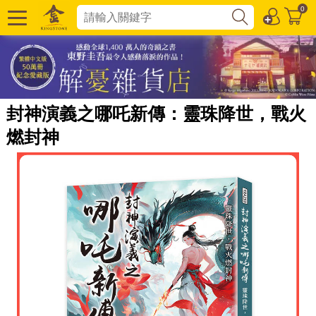
0
封神演義之哪吒新傳：靈珠降世，戰火
燃封神