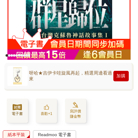
呀哈★吉伊卡哇旋風再起，精選周邊看過
加購
來
寫評價
電子書
喜歡+1
賺金幣
紙本平裝
Readmoo 電子書