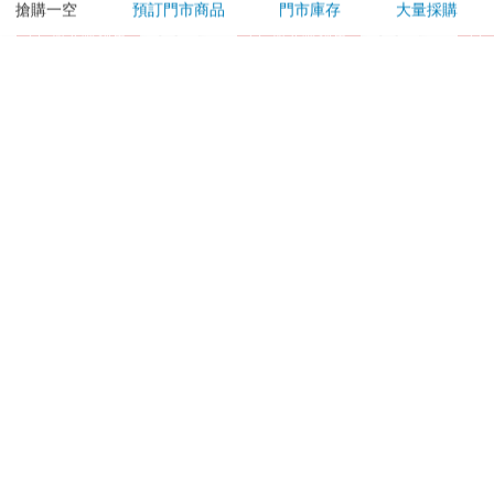
搶購一空
預訂門市商品
門市庫存
大量採購
加入購物車
加入購物車
訂購/退換貨須知
加入金石堂 LINE 官方帳號『完成綁定』，隨時掌握出貨動
態：
提醒您！！
金石堂及銀行均不會請您操作ATM! 如接獲電話要求您前往
ATM提款機，請不要聽從指示，以免受騙上當！
退換貨須知：
**提醒您，鑑賞期不等於試用期，退回商品須為全新狀態**
依據「消費者保護法」第19條及行政院消費者保護處公告之