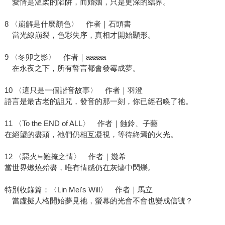
愛情是溫柔的陷阱，而婚姻，只是更深的結界。
8 〈崩解是什麼顏色〉 作者｜石頭書
當光線崩裂，色彩失序，真相才開始顯形。
9 〈冬卯之影〉 作者｜aaaaa
在永夜之下，所有誓言都會發霉成夢。
10 〈這只是一個諧音故事〉 作者｜羽澄
語言是最古老的詛咒，發音的那一刻，你已經召喚了祂。
11 〈To the END of ALL〉 作者｜蝕鈴、子藝
在絕望的盡頭，祂們仍相互凝視，等待終焉的火光。
12 〈惡火≒難掩之情〉 作者｜幾希
當世界燃燒殆盡，唯有情感仍在灰燼中閃爍。
特別收錄篇：〈Lin Mei's Will〉 作者｜馬立
當虛擬人格開始夢見祂，螢幕的光會不會也變成信號？