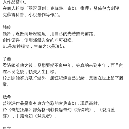
入作品當中。
在個人粉專「羽澄原創：克蘇魯、奇幻、推理」發佈包含劇評、
克蘇魯科普、小說創作等作品。
蝕鈴
蝕鈴，逐飯而居燈籠魚，用自己的光芒照亮前路。
創作傭兵，使用錢錢與合約即可召喚。
BL是精神糧食，生命之水是珍奶。
子藝
看過銀英傳之後，發願要變不良中年。等真的來到中年，而且的
確不良之後，頓失人生目標。
於是開始努力敲打鍵盤，瘋狂紀錄自己思緒，意圖在世上留下腳
蹤。
幾希
曾被評作品是富有東方色彩的古典奇幻，現居高雄。
於《奇想狂巢》部落格刊載長篇奇幻《祈憐城》、《裂海藍
幕》，中篇奇幻《弒鳳者》。
馬立