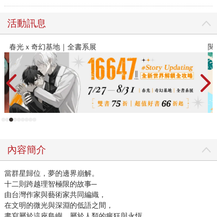
活動訊息
春光ｘ奇幻基地｜全書系展
閱
內容簡介
當群星歸位，夢的邊界崩解。
十二則跨越理智極限的故事─
由台灣作家與藝術家共同編織，
在文明的微光與深淵的低語之間，
書寫屬於這座島嶼、屬於人類的瘋狂與永恆。