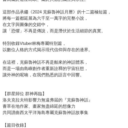
這部作品承繼《2024 克蘇魯神話月曆》的十二篇極短篇，
將每一篇都延展為六千至一萬字的完整小說，
在文字與圖像的交錯中，
讓「恐懼」不再是傳說，而是潛伏於生活細節的真實。
特別收錄Vtuber林梅專屬特別篇，
以數位人格的方式揭示現代信仰與存在的邊界。
在這裡，克蘇魯神話不再是舶來的神話體系，
而是一場由島嶼創作者重新詮釋的宇宙狂想，
讓外神的呢喃，在我們熟悉的語言中回響。
【群星歸位 群神再臨】
洛夫克拉夫特影響力無遠弗屆的『克蘇魯神話』
薈萃在地作家、畫家無盡綿延的想像力
共同譜曲西太平洋海島專屬克蘇魯神話故事集
【篇目收錄】