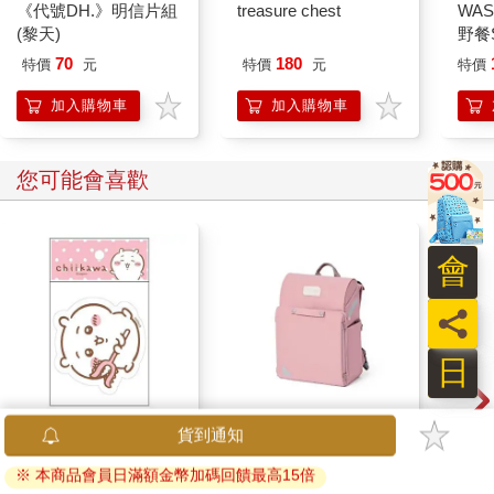
《代號DH.》明信片組
treasure chest
WAS
(黎天)
野餐S
辣椒
70
180
特價
元
特價
元
特價
加入購物車
加入購物車
您可能會喜歡
會
員
日
吉伊卡哇 造型貼紙-粉
【PUGO】聰明書包
IM
貨到通知
3.0 plus(中低年級)藕
(50
※ 本商品會員日滿額金幣加碼回饋最高15倍
粉 全新進化玩美上市
IMD
67
4161
96
折
特價
元
95
折
特價
元
特價