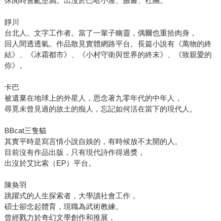
休閒時會亂塗鴉。出沒於巴哈小屋、臉書、社團。
靜川
台北人。文字工作者。當了一輩子幽靈，偶爾也重拾肉身，
回人間透透氣。作品散見實體網路平台。長篇小說有《萬物的終
結》、《冰霜都市》、《小村守衛與世界的終末》、《致親愛的
你》。
卡巴
被遺棄在地球上的外星人，思念著九零年代的中年人，
尋覓未曾見過的故土的痴人，忘記如何活在當下的現代人。
BBcat三隻貓
其實平時是寫言情小說自娛的，有時候放不太開的人。
目前沒有作品出版，只有現代詩作得過獎，
出沒於艾比索（EP）平台。
陳奐羽
跳躍式的人生探索者，大學讀社會工作，
碩士卻念起體育，現職為武術教練。
曾經戮力於奇幻文學創作和推展，