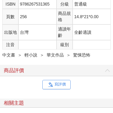
ISBN
9786267531365
分級
普通級
商品規
頁數
256
14.8*21*0.00
格
適讀年
出版地
台灣
全齡適讀
齡
注音
級別
中文書
＞
輕小說
＞
華文作品
＞
驚悚恐怖
商品評價
寫評價
相關主題