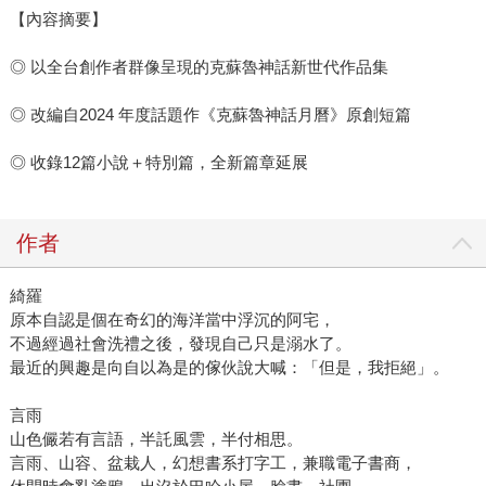
【內容摘要】
◎ 以全台創作者群像呈現的克蘇魯神話新世代作品集
◎ 改編自2024 年度話題作《克蘇魯神話月曆》原創短篇
◎ 收錄12篇小說＋特別篇，全新篇章延展
作者
綺羅
原本自認是個在奇幻的海洋當中浮沉的阿宅，
不過經過社會洗禮之後，發現自己只是溺水了。
最近的興趣是向自以為是的傢伙說大喊：「但是，我拒絕」。
言雨
山色儼若有言語，半託風雲，半付相思。
言雨、山容、盆栽人，幻想書系打字工，兼職電子書商，