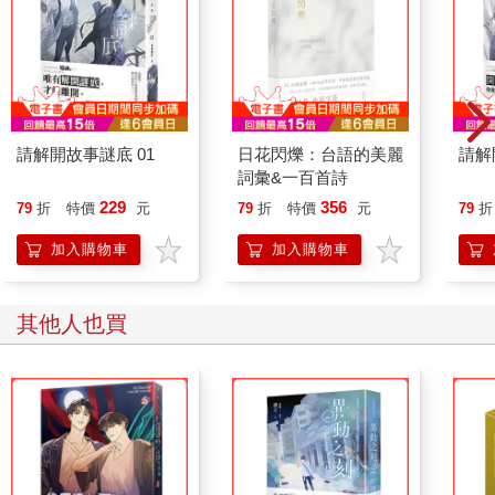
請解開故事謎底 01
日花閃爍：台語的美麗
請解
詞彙&一百首詩
229
356
79
折
特價
元
79
折
特價
元
79
折
加入購物車
加入購物車
其他人也買