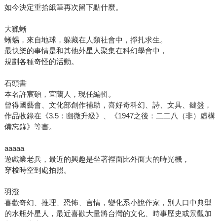
如今決定重拾紙筆再次留下點什麼。
大獵蜥
蜥蜴，來自地球，躲藏在人類社會中，掙扎求生。
最快樂的事情是和其他外星人聚集在科幻學會中，
規劃各種奇怪的活動。
石頭書
本名許宸碩，宜蘭人，現任編輯。
曾得國藝會、文化部創作補助，喜好奇科幻、詩、文具、鍵盤，
作品收錄在《3.5：幽微升級》、《1947之後：二二八（非）虛構
備忘錄》等書。
aaaaa
遊戲業老兵，最近的興趣是坐著裡面比外面大的時光機，
穿梭時空到處拍照。
羽澄
喜歡奇幻、推理、恐怖、言情，變化系小說作家，別人口中典型
的水瓶外星人，最近喜歡大量將台灣的文化、時事歷史或景觀加