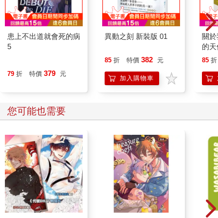
患上不出道就會死的病
異動之刻 新裝版 01
關於
5
的天
(首刷
382
85
折
特價
元
85
折
379
79
折
特價
元
加入購物車
您可能也需要