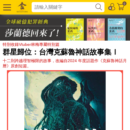
0
特別收錄Vtuber林梅專屬特別篇
群星歸位：台灣克蘇魯神話故事集Ⅰ
十二則跨越理智極限的故事，改編自2024 年度話題作《克蘇魯神話月
曆》原創短篇。