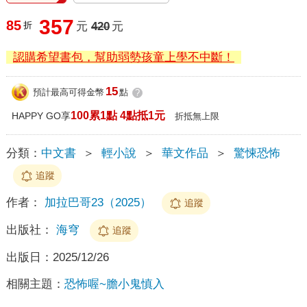
357
85
折
元
420
元
認購希望書包，幫助弱勢孩童上學不中斷！
15
預計最高可得金幣
點
?
100累1點 4點抵1元
HAPPY GO享
折抵無上限
分類：
中文書
＞
輕小說
＞
華文作品
＞
驚悚恐怖
追蹤
作者：
加拉巴哥23（2025）
追蹤
出版社：
海穹
追蹤
出版日：
2025/12/26
相關主題：
恐怖喔~膽小鬼慎入