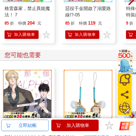
格雷森家，禁止異能魔
惡役千金開啟了溺愛路
特殊傳
法！ 7
線!?-05
特裝
204
119
85
折
特價
元
85
折
特價
元
9
折
加入購物車
加入購物車
您可能也需要
那個Alpha旁邊的Beta
造型鈴鐺-轉生史萊姆A
百樂果
立即結帳
加入購物車
①
款
聯名