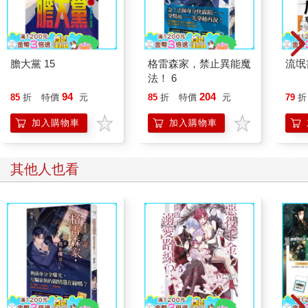
膽大黨 15
格雷森家，禁止異能魔
流氓
法！ 6
94
204
85
折
特價
元
85
折
特價
元
79
折
加入購物車
加入購物車
其他人也看