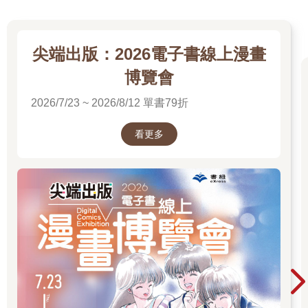
樓等著他？
不過這大概只是單純出於好奇，作為戰友，想看看肯恩的兒子長
什麼樣罷了。因此肯恩沒有太在意，重新把注意力放回費里克斯
這次的出走。
尖端出版：2026電子書線上漫畫
畢竟紙條上寫著「戰爭」，這絕對須要肯恩慎重對待的。
博覽會
在這個和平的時代，能對社會造成威脅的敵人不多。肯恩無法想
像到底是怎樣嚴重的事件，讓費里克斯打破他畫地為牢的誓言。
2026/7/23 ~ 2026/8/12 單書79折
肯恩回憶著近年發生的多起案子，隨即把注意力放在這一年的
「神藥案」上。
看更多
當初服用神藥的學生，除了特雷爾這個幸運兒外，全都變成了恐
怖的怪物。雖然神藥沒有對社會造成太大危害，但檢查受害者的
基因變化後，他們發現一個可怕的事實——那些怪物，擁有蟲族
的基因！
那就很可怕了，然而當他們想再深挖下去，敵人便果斷中止了相
關研究，並把尾巴掃得非常乾淨……
無論費里克斯留言中的「戰爭」是怎樣出現，為什麼他不直接說
明，而是選擇獨自離開，只留下一個雲山霧罩般的警告呢？
雖然心裡感到疑惑，但肯恩很清楚費里克斯並不是個無的放矢的
人。既然對方特意留言讓自己做好戰鬥準備，那肯恩自然會重視
這個提醒，為可能到來的戰鬥做好準備。
而在他眼前，正好有一個至今不為人知、卻實力超群的團體可以