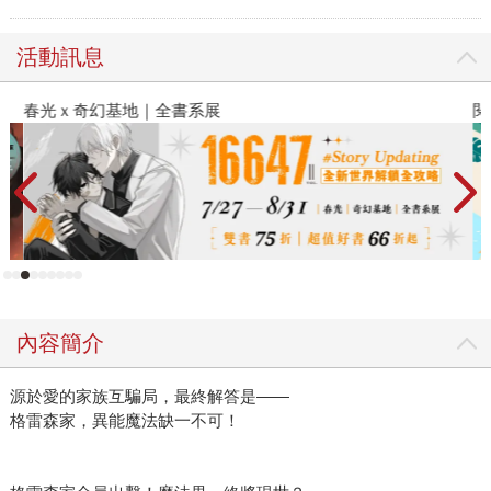
活動訊息
春光ｘ奇幻基地｜全書系展
閱
內容簡介
源於愛的家族互騙局，最終解答是——
格雷森家，異能魔法缺一不可！