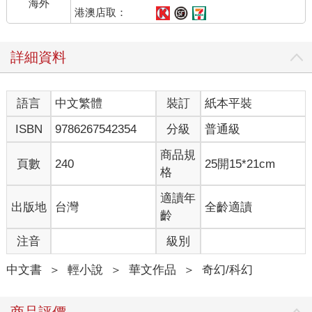
海外
作為經常泡在實驗室裡的魔藥師，布里安即使知道體力並非自己
港澳店取：
的長處，但此刻從不注重體能的他，不由得生出了幾分鍛鍊的念
頭。
詳細資料
費里克斯的出走造成一陣兵荒馬亂，警報聲也把伊莉莎白以及一
眾傭人引了過來。
她在確定只是虛驚一場後，便領著人回去繼續工作，完全沒有對
語言
中文繁體
裝訂
紙本平裝
警報聲表現出任何好奇，更沒有多問半句。
菲爾看著那一行急匆匆趕來、又風風火火離去的人暗自出神，心
ISBN
9786267542354
分級
普通級
裡的疑問不禁再次浮起——作為老宅的管家，伊莉莎白真的不知
道肯恩他們的身分嗎？還是她已經有所猜測，但選擇心照不宣？
商品規
頁數
240
25開15*21cm
不過這些都不是他此刻應該擔心的事，菲爾現在只想知道費里克
格
斯的去向。以他對費里克斯的了解，對方絕不會輕易離開那個自
我囚禁的牢獄。
適讀年
出版地
台灣
全齡適讀
到底發生什麼事？
齡
菲爾忍不住詢問之前，蓋倫已率先開口：「肯恩，你真的在三樓
注音
級別
藏了個美人？還被人甩了嗎？」
布里安此刻如坐針氈，既想留下來聽八卦，但良好的教養又讓他
中文書
＞
輕小說
＞
華文作品
＞
奇幻/科幻
自覺留下來有些沒禮貌。
不過蓋倫的一番話實在太過炸裂，內心天人交戰後，布里安還是
決定厚著臉皮留下來。