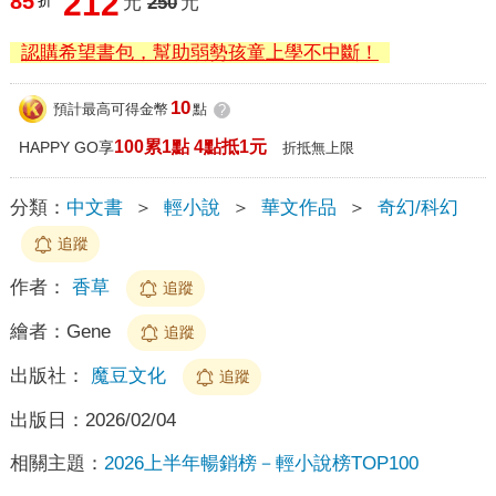
212
85
折
元
250
元
認購希望書包，幫助弱勢孩童上學不中斷！
10
預計最高可得金幣
點
?
100累1點 4點抵1元
HAPPY GO享
折抵無上限
分類：
中文書
＞
輕小說
＞
華文作品
＞
奇幻/科幻
追蹤
作者：
香草
追蹤
繪者：
Gene
追蹤
出版社：
魔豆文化
追蹤
出版日：
2026/02/04
相關主題：
2026上半年暢銷榜－輕小說榜TOP100