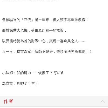
曾被驅逐的「它們」捲土重來，但人類不再重蹈覆轍！
面對滅世大危機，菲爾牽起和平的橋梁，
以異能特警為首的對戰中心，突現一群奇異之人⋯⋯
這一次，格雷森家小法師不隱身，帶領魔法界震撼現世！
小法師：我的魔力⋯⋯恢復了？ ᓫ(°⌑°)ǃ
眾蟲族：唧唧？ ᓫ(°⌑°)ǃ
作者