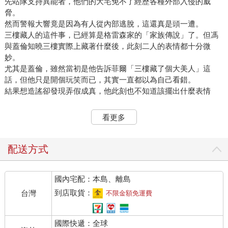
先站隊支持異能者，他們的大宅免不了經歷各種外部入侵的威
脅。
然而警報大響竟是因為有人從內部逃脫，這還真是頭一遭。
三樓藏人的這件事，已經算是格雷森家的「家族傳說」了。但馮
與蓋倫知曉三樓實際上藏著什麼後，此刻二人的表情都十分微
妙。
尤其是蓋倫，雖然當初是他告訴菲爾「三樓藏了個大美人」這
話，但他只是開個玩笑而已，其實一直都以為自己看錯。
結果想造謠卻發現弄假成真，他此刻也不知道該擺出什麼表情
了。
在菲爾緊跟著奔上三樓後，馮等人也連忙跟上。
看更多
布里安身為客人，按理說該留在原地等候，但他擔心菲爾的安
全，猶豫片刻後仍決定追上去。
然而當他氣喘吁吁地抵達三樓時，迎面看到的卻是菲爾等人被肯
配送方式
恩像趕小雞般驅逐離開的畫面。
連喘都還沒喘順的布里安自然也一起被帶回客廳。
國內宅配：本島、離島
辛辛苦苦白跑一趟、半點八卦都沒看到的布里安：「……」
偏偏除了他之外，同樣跑上跑下的格雷森們全都一副沒事人的模
到店取貨：
台灣
不限金額免運費
樣，就連原本不擅長運動的菲爾，也因被逼鍛鍊而體能變好了，
只輕微喘了幾口。這讓喘得上氣不接下氣的布里安在眾人中特別
國際快遞：全球
顯眼，也顯得特別廢。