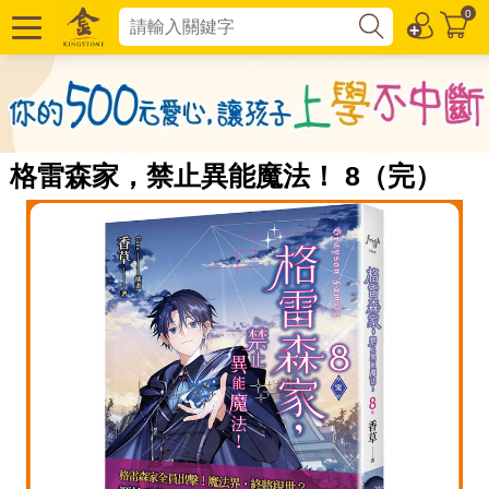
0
格雷森家，禁止異能魔法！ 8（完）