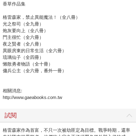
香草作品集
格雷森家，禁止異能魔法！（全八冊）
光之祭司（全九冊）
炮灰要向上（全八冊）
門主很忙（全六冊）
夜之賢者（全八冊）
異眼房東的日常生活（全六冊）
琉璃仙子（全四冊）
懶散勇者物語（全十冊）
傭兵公主（全六冊，番外一冊）
相關消息:
http://www.gaeabooks.com.tw
試閱
格雷森家作為首富，不只一次被劫匪定為目標。戰爭時期，還率