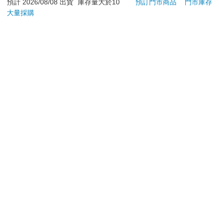
預計 2026/08/08 出貨
庫存量大於10
預訂門市商品
門市庫存
580
260
特價
元
特價
元
84
折
大量採購
加入購物車
加入購物車
您可能會喜歡
Lisscode 42°C | 10°C
幻獸帕魯卡牌遊戲 第
希臘
喚膚温冷美顔器 美膚
一彈 補充包 Dawn of
36
儀
Palpagos（日文版一
1790
1590
特價
元
特價
元
79
折
2990
盒）
加入購物車
加入購物車