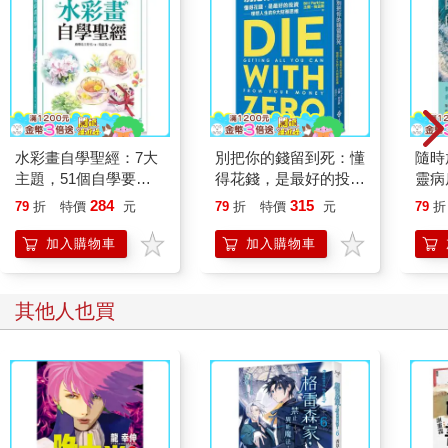
（更多精彩內容，請見《格雷森家，禁止異能魔法！
8（完）》）
水彩畫自學聖經：7大
別把你的錢留到死：懂
隨時
主題，51個自學要
得花錢，是最好的投資
靈病
點，一本最全面的水彩
—理想人生的9大財務
分
284
315
79
折
特價
元
79
折
特價
元
79
折
繪畫技巧寶典！
思維
加入購物車
加入購物車
其他人也買