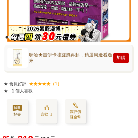
呀哈★吉伊卡哇旋風再起，精選周邊看過
加購
來
★
會員好評
★★★★★（1）
★
1
個人喜歡
寫評價
好書
喜歡+1
賺金幣