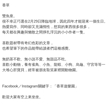
香草
雙魚座。
很不幸正巧選在2月29日降臨地球，因此四年才能迎來一個生日。
熱愛寫作、同時卻又充滿惰性，想寫的東西很多很多，
每天都在興趣與懶散之間掙扎浮沉的小小作者一隻。
喜歡題材帶有奇幻色彩的文章，
也希望筆下的作品能帶給讀者們這種感覺。
無奶茶不歡、無小說不愛、無甜品不吃。
喜歡小動物，養有雀鳥、小魚、龍蝦、小狗、烏龜、守宮等等一
大堆心肝寶貝，經常被朋友取笑家裡開動物園。
Facebook／Instagram關鍵字：「香草遊樂園」
歡迎大家有空上來坐坐。