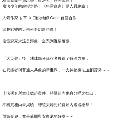
格雷森家全員出擊！魔法界，終將現世？
魔法少年的蛻變之路，《格雷森家》動人最終章！
人氣作家 香草 Ｘ 頂尖繪師 Gene 首度合作
逗趣歡樂的近未來奇幻新想像！
格雷森家永遠是歸處，全系列溫情落幕。
「大災難」後，地球部分倖存者獲得了特殊力量，
在異能者與普通人共處的新世界，一支神祕魔法血脈隱現⋯⋯
非法研究所牽扯數起案件，特警組內鬼身分呼之欲出，
不料真相尚未揭曉，總統夫婦先於官邸內遭遇槍擊！
而嫌疑犯，竟是菲爾與安東尼的好友⋯⋯