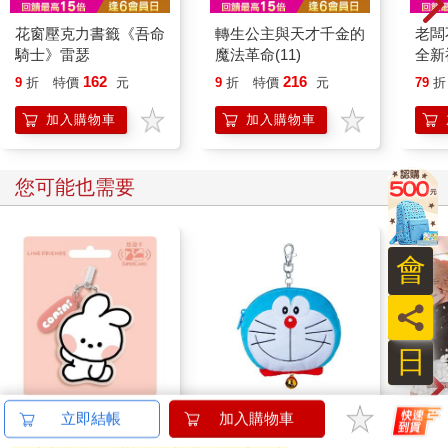
花窗壓克力書籤《吾命
轉生公主與天才千金的
老闆
騎士》雷瑟
魔法革命(11)
全新
不完
162
216
9
折
特價
元
9
折
特價
元
79
折
血戰
加入購物車
加入購物車
您可能也需要
會
員
日
minini SuperCard名牌
哆啦A夢大臉娃娃
《代
立即結帳
加入購物車
造型悠遊卡-conini【受
Supercard拉繩造型悠
(黎天