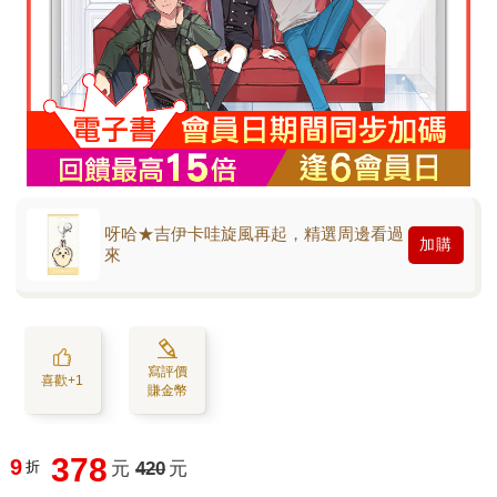
呀哈★吉伊卡哇旋風再起，精選周邊看過
加購
來
寫評價
喜歡+1
賺金幣
378
9
折
元
420
元