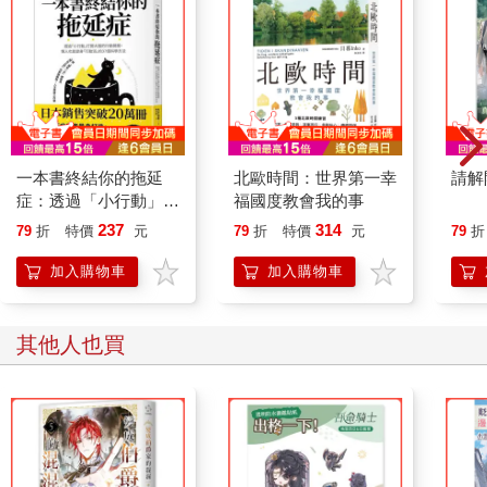
一本書終結你的拖延
北歐時間：世界第一幸
請解
症：透過「小行動」打
福國度教會我的事
開大腦的行動開關，懶
237
314
79
折
特價
元
79
折
特價
元
79
折
人也能變身「行動派」
的37個科學方法
加入購物車
加入購物車
其他人也買