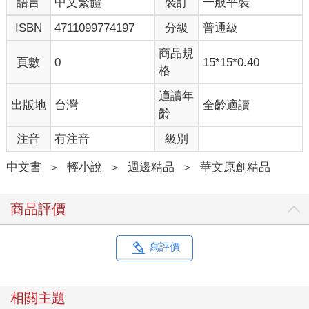
語言
中文繁體
裝訂
一般平裝
ISBN
4711099774197
分級
普通級
商品規
頁數
0
15*15*0.40
格
適讀年
出版地
台灣
全齡適讀
齡
注音
有注音
級別
中文書
＞
輕小說
＞
週邊精品
＞
華文原創精品
商品評價
寫評價
相關主題