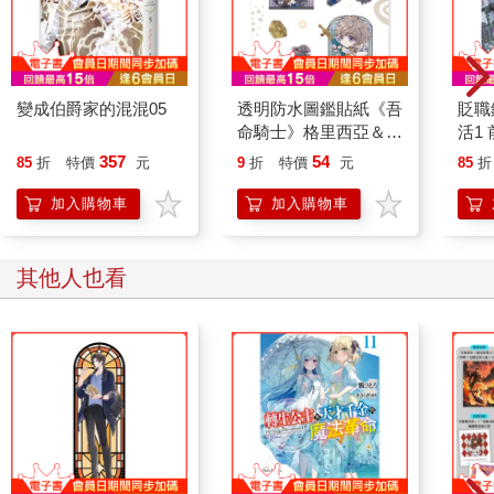
變成伯爵家的混混05
透明防水圖鑑貼紙《吾
貶職
命騎士》格里西亞＆亞
活1
戴爾
再次
357
54
85
折
特價
元
9
折
特價
元
85
折
悠閒
限定
加入購物車
加入購物車
其他人也看