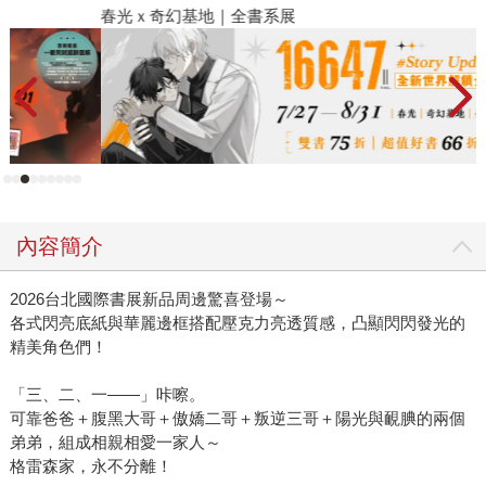
春光ｘ奇幻基地｜全書系展
閱
內容簡介
2026台北國際書展新品周邊驚喜登場～
各式閃亮底紙與華麗邊框搭配壓克力亮透質感，凸顯閃閃發光的
精美角色們！
「三、二、一——」咔嚓。
可靠爸爸＋腹黑大哥＋傲嬌二哥＋叛逆三哥＋陽光與靦腆的兩個
弟弟，組成相親相愛一家人～
格雷森家，永不分離！