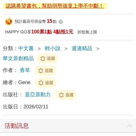
認購希望書包，幫助弱勢孩童上學不中斷！
15
預計最高可得金幣
點
?
100累1點 4點抵1元
HAPPY GO享
折抵無上限
分類：
中文書
＞
輕小說
＞
週邊精品
＞
華文原創精品
追蹤
作者：
香草
追蹤
繪者：
Gene
追蹤
出版社：
蓋亞原動力
追蹤
出版日：
2026/02/11
活動訊息