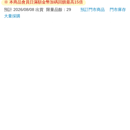
※ 本商品會員日滿額金幣加碼回饋最高15倍
託代銷】
遊卡【受託代銷】
179
499
特價
元
特價
元
特價
預計 2026/08/08 出貨
限量品餘：29
預訂門市商品
門市庫存
大量採購
加入購物車
加入購物車
您可能會喜歡
水平檔案-色・愛・
《三叔公》日式晶冰粽
日本
落・夢-總集篇
(共21入/三盒)
DC
Y62
480
1010
特價
元
7
折
特價
元
5990
預購限定
加入購物車