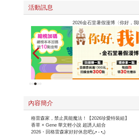
活動訊息
2026金石堂暑假漫博〈你好，我吃一點〉第二波
內容簡介
格雷森家，禁止異能魔法！【2026珍愛特裝組】
香草 × Gene 華文輕小說 超誘人組合
2026・回格雷森家好好休息吧(„• ֊ •„)