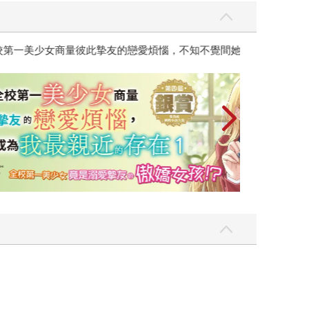
彼此摯友的戀愛煩惱，不知不覺間她竟成為我最親近
台灣角川2026