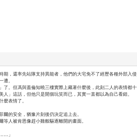
時期，還率先站隊支持異能者，他們的大宅免不了經歷各種外部入侵
一遭。
」了。但馮與蓋倫知曉三樓實際上藏著什麼後，此刻二人的表情都十
美人」這話，但他只是開個玩笑而已，其實一直都以為自己看錯。
什麼表情了。
菲爾的安全，猶豫片刻後仍決定追上去。
爾等人被肯恩像趕小雞般驅逐離開的畫面。
……」