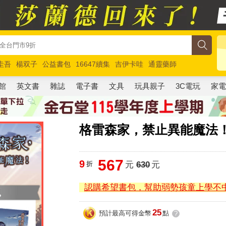
圭吾
楊双子
公益書包
16647續集
吉伊卡哇
通靈藥師
路邊攤新作
馬斯克
玩具總動員5
超慢跑
館
英文書
雜誌
電子書
文具
玩具親子
3C電玩
家
格雷森家，禁止異能魔法！
567
9
折
元
630
元
認購希望書包，幫助弱勢孩童上學不
25
預計最高可得金幣
點
?