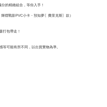
滿分的精緻組合，等你入手！
・輝熠戰影PVC小卡・預知夢〖費里克斯〗款）
森打包帶走！
感等可能有所不同，以出貨實物為準。