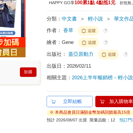
100累1點 4點抵1元
HAPPY GO享
折抵無
分類：
中文書
＞
輕小說
＞
華文作
作者：
香草
追蹤
?
繪者：
Gene
追蹤
?
出版社：
蓋亞原動力
追蹤
?
出版日：
2026/02/11
加購
相關主題：
2026上半年暢銷榜－輕小說榜
立即結帳
加入購物車
※ 本商品會員日滿額金幣加碼回饋最高15倍
預計 2026/08/07 出貨
限量品餘：12
預訂門