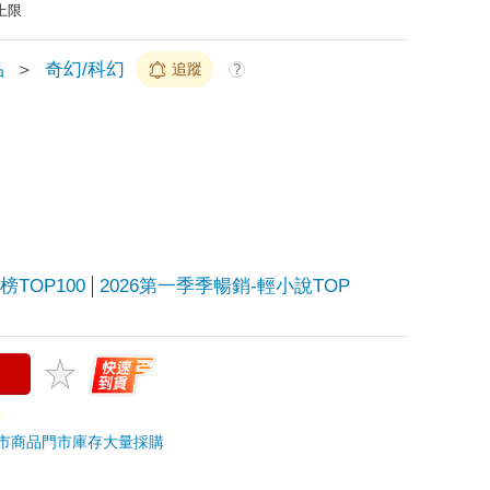
上限
品
＞
奇幻/科幻
追蹤
?
TOP100
2026第一季季暢銷-輕小說TOP
市商品
門市庫存
大量採購