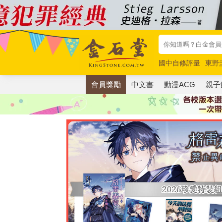
國中自修評量
東野
唯紅花綻放
奧德賽
會員獎勵
中文書
動漫ACG
親子