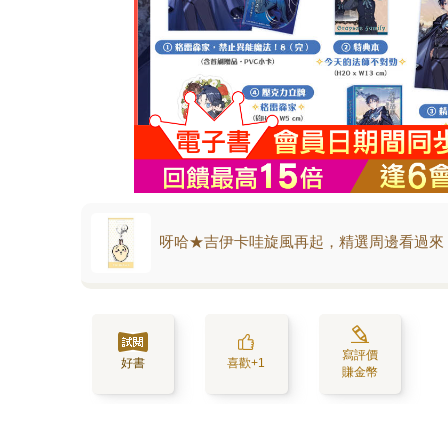
呀哈★吉伊卡哇旋風再起，精選周邊看過來
寫評價
好書
喜歡+1
賺金幣