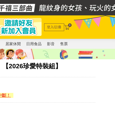
0
登入/註冊
電
居家休閒
日用食品
影音
售票
【2026珍愛特裝組】
中斷！