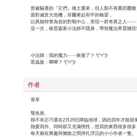
曾被驅逐的「它們」捲土重來，但人類不再重蹈覆轍
面對滅世大危機，菲爾牽起和平的橋梁，
以異能特警為首的對戰中心，突現一群奇異之人⋯⋯
這一次，格雷森家小法師不隱身，帶領魔法界震撼現
小法師：我的魔力⋯⋯恢復了？ ᓫ(°⌑°)ǃ
眾蟲族：唧唧？ ᓫ(°⌑°)ǃ
作者
香草
雙魚座。
很不幸正巧選在2月29日降臨地球，因此四年才能迎
熱愛寫作、同時卻又充滿惰性，想寫的東西很多很多
每天都在興趣與懶散之間掙扎浮沉的小小作者一隻。