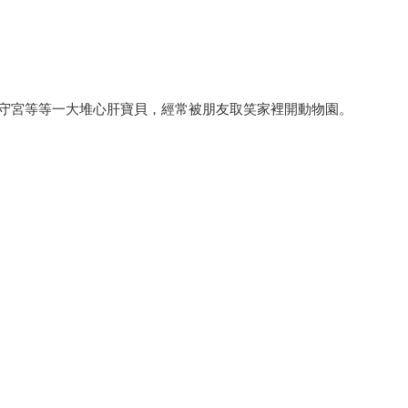
守宮等等一大堆心肝寶貝，經常被朋友取笑家裡開動物園。