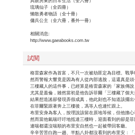
異眼房東的日常生活（全六冊）
琉璃仙子（全四冊）
懶散勇者物語（全十冊）
傭兵公主（全六冊，番外一冊）
相關消息:
http://www.gaeabooks.com.tw
試閱
格雷森家作為首富，不只一次被劫匪定為目標。戰爭
然而警報大響竟是因為有人從內部逃脫，這還真是頭
三樓藏人的這件事，已經算是格雷森家的「家族傳說
尤其是蓋倫，雖然當初是他告訴菲爾「三樓藏了個大
結果想造謠卻發現弄假成真，他此刻也不知道該擺出
在菲爾緊跟著奔上三樓後，馮等人也連忙跟上。
布里安身為客人，按理說該留在原地等候，但他擔心
然而當他氣喘吁吁地抵達三樓時，迎面看到的卻是菲
連喘都還沒喘順的布里安自然也一起被帶回客廳。
辛辛苦苦白跑一趟、半點八卦都沒看到的布里安：「