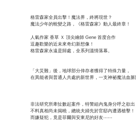
格雷森家全員出擊！魔法界，終將現世？
魔法少年的蛻變之路，《格雷森家》動人最終章！
人氣作家 香草 Ｘ 頂尖繪師 Gene 首度合作
逗趣歡樂的近未來奇幻新想像！
格雷森家永遠是歸處，全系列溫情落幕。
「大災難」後，地球部分倖存者獲得了特殊力量，
在異能者與普通人共處的新世界，一支神祕魔法血脈
非法研究所牽扯數起案件，特警組內鬼身分呼之欲出
不料真相尚未揭曉，總統夫婦先於官邸內遭遇槍擊！
而嫌疑犯，竟是菲爾與安東尼的好友⋯⋯