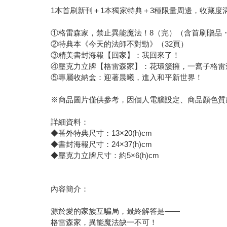
1本首刷新刊＋1本獨家特典＋3種限量周邊，收藏度
①格雷森家，禁止異能魔法！8（完）（含首刷贈品
②特典本《今天的法師不對勁》（32頁）
③精美書封海報【回家】：我回來了！
④壓克力立牌【格雷森家】：花環簇擁，一窩子格雷
⑤專屬收納盒：迎著晨曦，進入和平新世界！
※商品圖片僅供參考，因個人電腦設定、商品顏色質
詳細資料：
◆番外特典尺寸：13×20(h)cm
◆書封海報尺寸：24×37(h)cm
◆壓克力立牌尺寸：約5×6(h)cm
內容簡介：
源於愛的家族互騙局，最終解答是——
格雷森家，異能魔法缺一不可！