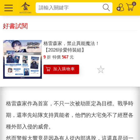
0
好書試閱
格雷森家，禁止異能魔法！
【2026珍愛特裝組】
9
折
特價
567
元
加入購物車
格雷森家作為首富，不只一次被劫匪定為目標。戰爭時
期，還率先站隊支持異能者，他們的大宅免不了經歷各
種外部入侵的威脅。
然而警報大響竟是因為有人從內部逃脫，這還真是頭一