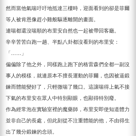
然而當他氣喘吁吁地抵達三樓時，迎面看到的卻是菲爾
等人被肯恩像趕小雞般驅逐離開的畫面。
連喘都還沒喘順的布里安自然也一起被帶回客廳。
辛辛苦苦白跑一趟、半點八卦都沒看到的布里安：
「……」
偏偏除了他之外，同樣跑上跑下的格雷森們全都一副沒
事人的模樣，就連原本不擅長運動的菲爾，也因被逼鍛
鍊而體能變好了，只輕微喘了幾口。這讓喘得上氣不接
下氣的布里安在眾人中特別顯眼，也顯得特別廢。
作為經常泡在實驗室裡的魔藥師，布里安即使知道體力
並非自己的長處，但此刻從不注重體能的他，不由得生
出了幾分鍛鍊的念頭。