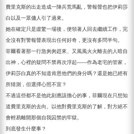
費里克斯的出走造成一陣兵荒馬亂，警報聲也把伊莉莎
白以及一眾傭人引了過來。
她在確定只是虛驚一場後，便領著人回去繼續工作，完
全沒有對警報聲表現出任何好奇，更沒有多問半句。
菲爾看著那一行急匆匆趕來、又風風火火離去的人暗自
出神，心裡的疑問不禁再次浮起——作為老宅的管家，
伊莉莎白真的不知道肯恩他們的身分嗎？還是她已經有
所猜測，但選擇心照不宣？
不過這些都不是他此刻應該擔心的事，菲爾現在只想知
道費里克斯的去向。以他對費里克斯的了解，對方絕不
會輕易離開那個自我囚禁的牢獄。
到底發生什麼事？