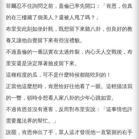
菲爾忍不住詢問之前，蓋倫已率先開口：「肯恩，你真
的在三樓藏了個美人？還被人甩了嗎？」
布里安此刻如坐針氈，既想留下來聽八卦，但良好的教
養又讓他自覺留下來有些沒禮貌。
不過蓋倫的一番話實在太過炸裂，內心天人交戰後，布
里安還是決定厚著臉皮留下來。
這種程度的瓜，可不是什麼時候都能吃到的！
正當他這麼想時，肯恩恰好往他看了一眼。這輕描淡寫
的一瞥，頓時令想看人家八卦的少年心跳如雷。
不過肯恩並沒有逐客，反而對布里安說：「這事情也許
需要魔法界的幫忙。」
說罷，肯恩伸出了手，眾人這才發現他一直緊握的右手