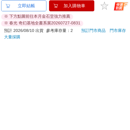
場內一片竊竊私語，大家不由得有些心慌，原本還以為五十個人
【正版授權】
卡達CARAN D'ACHE
Mil
立即結帳
加入購物車
一起進出，瞬間不僅一起來的人被分開，接著又分成四批進
SNOOPY史努比 晶磁
849 Paul Smith 自動鉛
杯-2
※ 下方點圖前往本月金石堂強力推薦
入……馮千靜倒是不害怕，只是覺得煩躁，因為身邊都是同學，
系列 磁吸無線充支架
筆 ED.5 條紋銀
1161
2560
特價
元
特價
元
84
折
1290
她得演一個內向害羞的女孩演到底。
※ 春光 奇幻基地全書系展20260727-0831
行動電源 10000mAh
瞥向隔壁區的毛穎德，他臉色也很難看，緊皺著眉瞪著入口，手
加入購物車
加入購物車
預計 2026/08/10 出貨
參考庫存量：2
預訂門市商品
門市庫存
指不停的互絞。
大量採購
怎麼回事？馮千靜順著他的眼神往前方看過去，該不會裡面有什
麼吧？她知道毛穎德有點小感應，那種臉色就是──他們是不是應
您可能會喜歡
該要閃人啊？
「黃組出發！」驀地一陣哨音，馮千靜尚且來不及反應，就被人
勾住手，直接往前帶了！
等等！她不可思議的看著右邊的雷小璐，她們有很熟嗎？是可以
這樣說勾就勾的嗎？
馮千靜被勾著往黑暗的入口道裡走去，通道不長，只是前端有扇
門，門一開啟，立刻就看見歐風陳設的客廳；大家魚貫進入，這
兒並非昏暗無燈，反而光線明亮，只是有的燈在閃爍，有的燈呈
現一種灰白色。
右手被人緊緊勾住的馮千靜實在不太舒服，直想掙脫。
吉伊卡哇吸水杯墊(古
【Timo】多功能震動
【動
「那個……可以不要握著嗎？」她終於出聲，「我不太習慣。」
本屋)
恆溫關節按摩 (膝蓋/
密系
「咦？」雷小璐怔了幾秒，緩緩鬆開手，「對不起喔，我想說這
肩/手肘通用) 無線充電
型