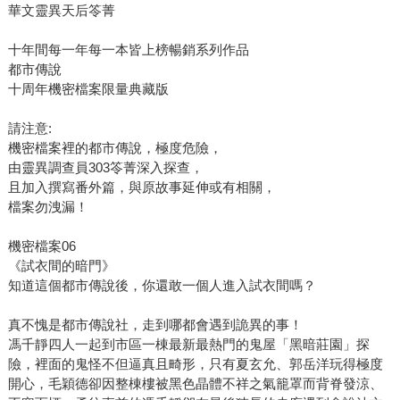
華文靈異天后笭菁
十年間每一年每一本皆上榜暢銷系列作品
都市傳說
十周年機密檔案限量典藏版
請注意:
機密檔案裡的都市傳說，極度危險，
由靈異調查員303笭菁深入探查，
且加入撰寫番外篇，與原故事延伸或有相關，
檔案勿洩漏！
機密檔案06
《試衣間的暗門》
知道這個都市傳說後，你還敢一個人進入試衣間嗎？
真不愧是都市傳說社，走到哪都會遇到詭異的事！
馮千靜四人一起到市區一棟最新最熱門的鬼屋「黑暗莊園」探
險，裡面的鬼怪不但逼真且畸形，只有夏玄允、郭岳洋玩得極度
開心，毛穎德卻因整棟樓被黑色晶體不祥之氣籠罩而背脊發涼、