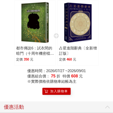
都市傳說6：試衣間的
占星進階辭典〔全新增
暗門（十周年機密檔案
訂版〕
限量典藏版+番外篇）
定價
350
元
定價
460
元
優惠時間：2026/07/27 ~2026/09/01
優惠組合價：
75
折
特價
608
元
※實際價格依購物車結帳為主
加入購物車
優惠活動