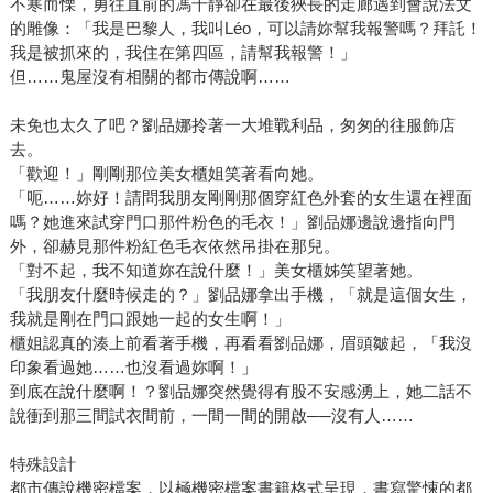
不寒而慄，勇往直前的馮千靜卻在最後狹長的走廊遇到會說法文
的雕像：「我是巴黎人，我叫Léo，可以請妳幫我報警嗎？拜託！
我是被抓來的，我住在第四區，請幫我報警！」
但……鬼屋沒有相關的都市傳說啊……
未免也太久了吧？劉品娜拎著一大堆戰利品，匆匆的往服飾店
去。
「歡迎！」剛剛那位美女櫃姐笑著看向她。
「呃……妳好！請問我朋友剛剛那個穿紅色外套的女生還在裡面
嗎？她進來試穿門口那件粉色的毛衣！」劉品娜邊說邊指向門
外，卻赫見那件粉紅色毛衣依然吊掛在那兒。
「對不起，我不知道妳在說什麼！」美女櫃姊笑望著她。
「我朋友什麼時候走的？」劉品娜拿出手機，「就是這個女生，
我就是剛在門口跟她一起的女生啊！」
櫃姐認真的湊上前看著手機，再看看劉品娜，眉頭皺起，「我沒
印象看過她……也沒看過妳啊！」
到底在說什麼啊！？劉品娜突然覺得有股不安感湧上，她二話不
說衝到那三間試衣間前，一間一間的開啟──沒有人……
特殊設計
都市傳說機密檔案，以極機密檔案書籍格式呈現，書寫驚悚的都