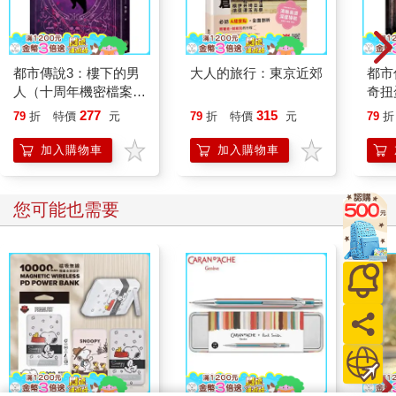
後一看，果然還有一個男生也還在同隊。
「A班的喔？」染著紫色頭髮的男生說著，「沒印象耶……」
「你又沒來上課，最好會有印象！」隔壁排理平頭的男生唸著，
都市傳說3：樓下的男
大人的旅行：東京近郊
都市
「嘿，我也是A班的，我是蔡孟宏，他是李彥樺。」
人（十周年機密檔案限
奇扭
「我是馮千靜。」不管是誰她都沒印象。
量典藏版+番外篇）
「我是何芳真！」再隔壁排另一個女生留著肩上短髮，黑髮毫無
277
315
79
折
特價
元
79
折
特價
元
79
折
燙染，「我是大傳的！」
加入購物車
加入購物車
大傳？馮千靜眨了眨眼，原來大家交遊都很廣闊啊，不像她，一
有時間就窩回宿舍，不然就是要去練習，沒辦法，她的職業就是
格鬥競技啊！學生只是副業而已。
您可能也需要
「居然被拆開了，討厭！」何芳真顯得不太高興，「原本以為大
家會在一起的，聲勢浩大！」
「這樣子也算啦，一組也有十幾個人！」李彥樺倒覺得這樣挺有
意思的，「妳看那邊有對小情人被拆開多可憐。」
「嘻……」大家果然竊笑起來，馮千靜回首張望，她也覺得自己
很可憐啊，嗚！
「好了，我們總共分成四組，每一組會從不同的入口進去。」此
話一出，現場又是一陣驚叫，「總共有三層樓，都有路標，每一
層樓的客廳桌上都有電話，想放棄的人可以直接打電話通知管
家，管家會去接你。」