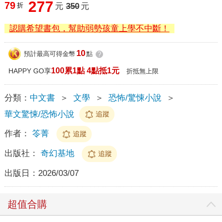
277
79
折
元
350
元
認購希望書包，幫助弱勢孩童上學不中斷！
10
預計最高可得金幣
點
?
100累1點 4點抵1元
HAPPY GO享
折抵無上限
分類：
中文書
＞
文學
＞
恐怖/驚悚小說
＞
華文驚悚/恐怖小說
追蹤
作者：
笭菁
追蹤
出版社：
奇幻基地
追蹤
出版日：
2026/03/07
超值合購