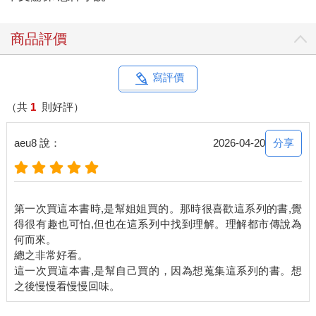
試……
「這樣好了，我試穿這件很快就好……妳先去咖啡廳坐！」方妍
商品評價
華想出了兩全其美的法子，誰也不必等誰，「我要喝拿鐵，妳先
幫我點好，我試穿完就過去。」
「吼……」劉品娜轉了轉眼珠子思考幾秒，這樣的確最省事，
寫評價
「好吧，妳要快喔！不要每件都穿！就這件，買完就過來！」
「還是小娜最瞭解我！」方妍華一臉認真的掛保證，「妳放
（共
1
則好評）
心！」
劉品娜搖搖頭，主動接過她手上一大堆的東西，「給我啦，我還
分享
aeu8 說：
2026-04-20
拿得了，我先去咖啡廳囉！要、快！」
方妍華笑著，開心的進入服飾店。
而劉品娜扭頭回身往巷口走去，提著一大堆東西，直衝近在咫尺
的咖啡廳！嗚，她要找位子坐、她要點咖啡跟蛋糕，再不坐下她
第一次買這本書時,是幫姐姐買的。那時很喜歡這系列的書,覺
的腳真的要廢了！
得很有趣也可怕,但也在這系列中找到理解。理解都市傳說為
好不容易進入咖啡廳裡找到舒適的座位，還拜託坐在隔壁的客人
何而來。
幫她看一下戰利品們，這才能輕鬆的到櫃檯去點上兩杯拿鐵，兩
總之非常好看。
塊看上去誘人的水果蛋糕。
這一次買這本書,是幫自己買的，因為想蒐集這系列的書。想
只是當咖啡都冷掉時，對面的座位仍然是空著的。
「搞什麼啊……」劉品娜不安的看著手機，妍華真的大敗家嗎？
一件件試穿？