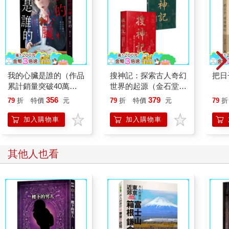
員；第二，不能飲食；第三，絕對不能拍照或攝影。」
所有人此時下意識的把手機拿起來，順便關上震動，在裡面應該
也沒太多時間接電話吧？
「再來，剛剛進場時每個人的手上都繫了一個手環，請大家依照
顏色集合起來──」工作人員語出驚人，高舉起手，「從我的左手
邊開始，分別是紅、黃、紫、藍！」
「咦？」等候參加的人莫不驚呼出聲，「喂！要把我們拆開
我的心臟是誰的（作品
搜神記：探索古人奇幻
把日
嗎？」
累計銷量突破40萬
世界的起源（金石堂獨
「是的！一起玩就沒意思了啊，跟不同的人一起探險才有趣
冊！社群網路X爆紅鬼
家發售燙金珍藏版）
356
379
79
折
特價
元
79
折
特價
元
79
折
嘛！」帥哥笑得挺得意的，「來來，請依照顏色排隊！」
才新銳作家，藤白圭最
這……夏玄允立刻看向右手，他在驗票時被繫上的是紅色的帶
新長篇作——校園驚悚
加入購物車
加入購物車
子，仔細瞧其他人，郭岳洋是藍色、毛穎德是綠色、馮千靜是黃
×心理懸疑×集體夢
色──就這樣剛好，四個顏色四個人，他們竟徹底被分開了！
魘）
「有沒有搞錯？」馮千靜緊皺起眉，她沒有想要分開玩啊！
其他人也看
「冷靜。」毛穎德只能這樣說，拍拍她的肩，「遊戲嘛！」
厚！她不耐煩的嘖了聲，回身朝著該集合之處前進，才走兩步就
看見站在黃區的雷小璐，這下好了，原本想避開的卻又湊在一起
了。
「馮千靜！」她還一臉驚喜，「好棒喔，我們好幾個都在一
起！」
馮千靜真慶幸自己戴著口罩，絕對看不出她的表情，往雷小璐身