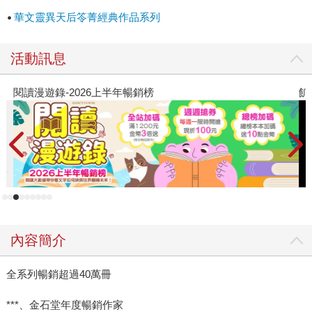
華文靈異天后笭菁經典作品系列
活動訊息
閱讀漫遊錄-2026上半年暢銷榜
飢
內容簡介
全系列暢銷超過40萬冊
***、金石堂年度暢銷作家