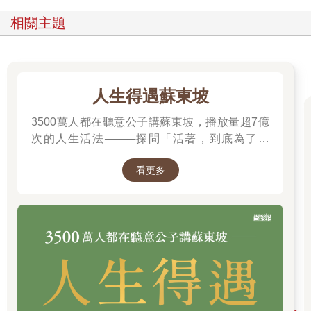
妍華長得可愛，皮膚又白，穿什麼顏色都嘛適合，所以每次買衣
服都會買一大堆，加上好不容易高中畢業後不必再穿制服，她像
相關主題
是想把大學要穿的衣服一口氣買完似的！
但是未免也太久了吧？劉品娜看著錶，即將到集合時間，國外漫
遊超級貴，她可不想花錢打電話……走吧！她一向是實踐派，剩
下的食物請店員打包後，再度拎著一大堆戰利品，匆匆的往服飾
人生得遇蘇東坡
店去。
「歡迎！」剛剛那位美女櫃姊笑著看向她。
3500萬人都在聽意公子講蘇東坡，播放量超7億
「呃……妳好！請問我朋友還在裡面嗎？」劉品娜用著拙劣的英
次的人生活法────探問「活著，到底為了什
文說著，反正單字對就好了，他們讀得懂意思的。
麼？」────
「妳朋友？」美女櫃姊有些困惑！
看更多
「是啊，剛剛那個穿紅色外套的女生？她進來試穿門口那件粉色
的毛衣！」她邊說邊指向門外，卻赫見那件粉紅色毛衣依然吊掛
在那兒。
咦？劉品娜認真的往外看，妍華不是很喜歡嗎？居然沒買？
「對不起，我不知道妳在說什麼？」美女櫃姊笑望著她，「我們
店裡現在只有一個客人……」
餘音未落，試衣間的門打開了。
走出的是陌生人，一個棕髮的妙齡女郎，根本不是方妍華。
「我朋友什麼時候走的？」劉品娜突然有點不悅，妍華為什麼放