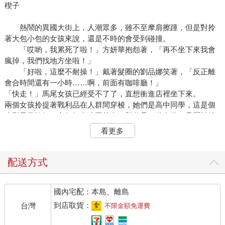
楔子
熱鬧的異國大街上，人潮眾多，雖不至摩肩擦踵，但是對拎
著大包小包的女孩來說，還是不時的會受到碰撞。
「哎喲，我累死了啦！」方妍華抱怨著，「再不坐下來我會
瘋掉，我們找地方坐啦！」
「好啦，這麼不耐操！」戴著髮圈的劉品娜笑著，「反正離
會合時間還有一小時……啊，前面有咖啡廳！」
「快走！」馬尾女孩已經受不了了，直想衝進店裡坐下來。
兩個女孩拎提著戰利品在人群間穿梭，她們是高中同學，這是個
小型畢業旅行，六個好友連同其中一對父母一道出遊，只屬於她
們的畢旅。
看更多
小女生看到什麼都想買，不知不覺就買了這麼一大堆，又沉又
累。
「咦？」方妍華突然停下來，好奇的向後退了一步，看向身旁的
配送方式
巷裡。
「幹嘛？」劉品娜也湊過來，「看到什麼了嗎？不管看到什麼，
國內宅配：本島、離島
我們等等再來嘛！」
「就看一眼！」方妍華眨了眼，「不然妳在這邊等我一下？」
到店取貨：
台灣
不限金額免運費
不等回答，方妍華已經轉進巷子裡，原來她瞧見了距巷口僅兩間