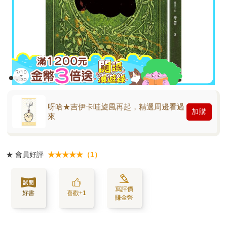
呀哈★吉伊卡哇旋風再起，精選周邊看過
加購
來
★
會員好評
★★★★★（1）
寫評價
好書
喜歡+1
賺金幣