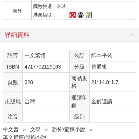
店面的服飾店，門口吊掛著一排衣服，最前頭是一件漂亮的嫩粉
國際快遞：全球
毛衣。
海外
劉品娜再不甘願還是跟著走，那服飾店的櫥窗著實迷人，佈置的
港澳店取：
是粉色典雅風格，不管是吊掛在外頭衣架上的衣服，或是櫥窗裡
兩個模特兒身上的搭配，都是足以吸引人的美衣。
詳細資料
這就是僅僅一瞥，還是讓方妍華駐足的原因。
「好漂亮喔！」劉品娜連都忍不住仰首看著櫥窗裡模特兒身上的
風衣，「看起來很貴耶！」
語言
中文繁體
裝訂
紙本平裝
「嗯……」方妍華正動手看著掛在前頭架上的粉色毛衣，「欸，
還好耶，這件才一千多……」
ISBN
4717702129163
分級
普通級
「一千多很貴了！」劉品娜相當為難，爸媽給她的畢旅基金並不
多。
商品規
頁數
328
21*14.8*1.7
方妍華已經把衣服連同衣架取下，利用櫥窗玻璃微弱的反射比著
格
衣服，想看看適不適合自己。
「歡迎！」裡頭站出了美麗的店員小姐，「想要試穿嗎？」
適讀年
出版地
台灣
全齡適讀
她雖是用英文說著，但逛這麼多天了，她們都知道基本單字：
齡
try，掛在外面的也可以試穿嗎？
注音
級別
「Yes！」方妍華興奮的立即點頭，就要踏進店裡。
「欸……妳不要一進去就失心瘋啊！」劉品娜太瞭解方妍華了，
中文書
＞
文學
＞
恐怖/驚悚小說
＞
有附卡的人就是刷不停啊，「我們等等再來嘛！」
華文驚悚/恐怖小說
方妍華咬著唇，她的確還喜歡媽豆頭上的帽子啊，每樣都想試