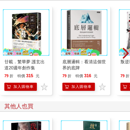
模特兒身上的風衣依然是她喜歡的那一件，還有頭上那頂灰色帽
子……一切都跟一小時前一模一樣！
唯一不一樣的是……妍華人呢？明明她們就曾站在這店外，為什
麼這些櫃姐說從未看過她們？
只是試穿件衣服，怎麼會發生這麼離譜的事！
方妍華，妳這玩笑也開得太大了吧！
廿載．繁華夢 護玄出
底層邏輯：看清這個世
叛逆
道20週年創作集
界的底牌
315
316
79
折
特價
元
79
折
特價
元
79
折
加入購物車
加入購物車
其他人也買
第一章
「歡迎大家來參加我們驚奇鬼屋！」前頭站了個小鮮肉等級的帥
男孩，「等等進去時請大家注意守則：第一，不能攻擊工作人