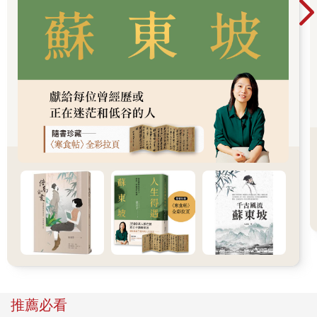
她鴿子？
「我不知道哪個是妳朋友啊！」櫃姐相當不解，進入有點雞同鴨
講的狀況。
「就──」劉品娜索性拿出手機，幸好她們今天有拍照，「ok，就
是這個女生，她想試穿門外那件粉紅毛衣，我就是剛在門口跟她
一起的女生啊！」
櫃姐認真的湊上前看著手機，再看看，眉頭皺起，「我沒印象看
過她……也沒看過妳啊！」
什麼？劉品娜呆晌在原地，這叫睜著眼睛說瞎話吧！
「剛剛我──」她索性走出店外，走下那階高台，「我剛就站在這
裡，我朋友拿著這件衣服說要試穿，然後我先離開，她走進店裡
試穿，而妳就站在這個位子啊！」
「No！我從來沒看過妳啊！」櫃姐瞪大那雙藍色眼睛，「現在才
是我第一次看見妳，今天也沒有任何人來試穿那件衣服啊！」
到底在說什麼啊！？劉品娜突然覺得有股不安感湧上，她二話不
說再度衝進店裡，裡面另一位櫃姊立刻出聲制止，但她不顧一切
的到了那三間試衣間前，一間一間的開啟──沒有人。
「妳是不是記錯了呢？不對的巷子不對的店？」另一個較成熟的
櫃姐憂心的上前，「我們真的沒有見過妳朋友或是妳啊！」
她不可能記錯，這間店的風格如此特殊，距離咖啡廳也才五十步
推薦必看
距離，哪有可能搞錯？那件粉色毛衣甚至還掛在架子上，櫥窗裡