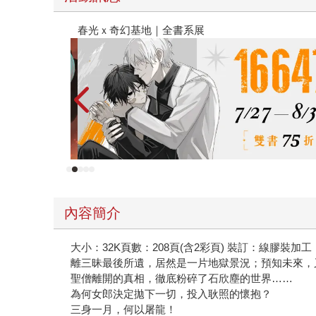
2026金石堂暑假漫博〈你好，我吃一點〉第二波
內容簡介
大小：32K頁數：208頁(含2彩頁) 裝訂：線膠裝加工
離三昧最後所遺，居然是一片地獄景況；預知未來，
聖僧離開的真相，徹底粉碎了石欣塵的世界……
為何女郎決定拋下一切，投入耿照的懷抱？
三身一月，何以屠龍！