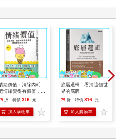
情緒價值：消除內耗，
底層邏輯：看清這個世
一本書
把情緒變得有價值，跟
界的底牌
症：透
誰都能自在相處
開大腦
316
316
79
折
特價
元
79
折
特價
元
79
折
人也能
的37
加入購物車
加入購物車
加