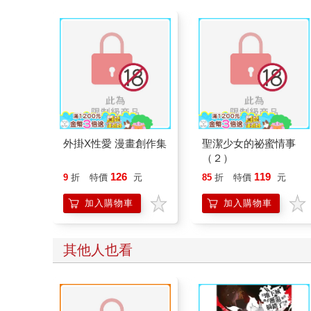
外掛X性愛 漫畫創作集
聖潔少女的祕蜜情事
（２）
126
119
9
折
特價
元
85
折
特價
元
加入購物車
加入購物車
其他人也看