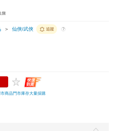
上限
品
＞
仙俠/武俠
追蹤
?
門市商品
門市庫存
大量採購