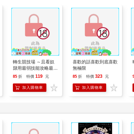
轉生競技場 ～且看奴
喜歡的話喜歡到底喜歡
隸用最弱技能攻略最強
無極限
女角們建立後宮～
119
323
85
折
特價
元
85
折
特價
元
（５）
加入購物車
加入購物車