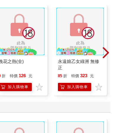
晚花之熱(全)
永遠娘乙女綠洲 無修
飛機杯
正
DROPO
126
323
9
折
特價
元
85
折
特價
元
9
折
特
加入購物車
加入購物車
加