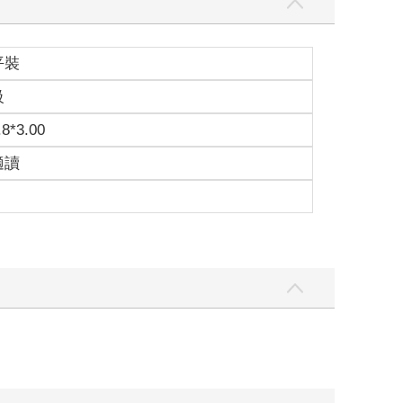
平裝
級
.8*3.00
適讀