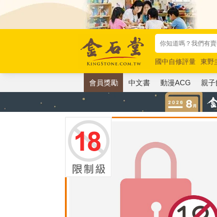
國中自修評量
東野
唯紅花綻放
奧德賽
會員獎勵
中文書
動漫ACG
親子