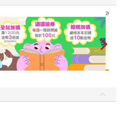
彼此摯友的戀愛煩惱，不知不覺間她竟成為我最親近
台灣角川2026