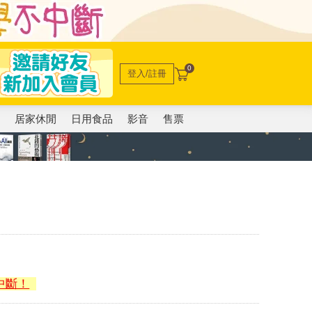
0
登入/註冊
電
居家休閒
日用食品
影音
售票
中斷！