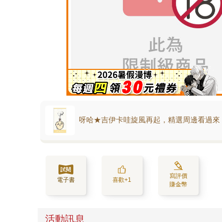
呀哈★吉伊卡哇旋風再起，精選周邊看過來
寫評價
電子書
喜歡+1
賺金幣
活動訊息