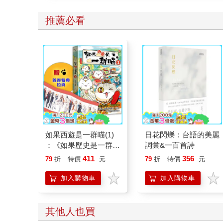
推薦必看
如果西遊是一群喵(1)
日花閃爍：台語的美麗
：《如果歷史是一群
詞彙&一百首詩
喵》作者最新力作，附
411
356
79
折
特價
元
79
折
特價
元
【首卷特典】拉頁
加入購物車
加入購物車
其他人也買