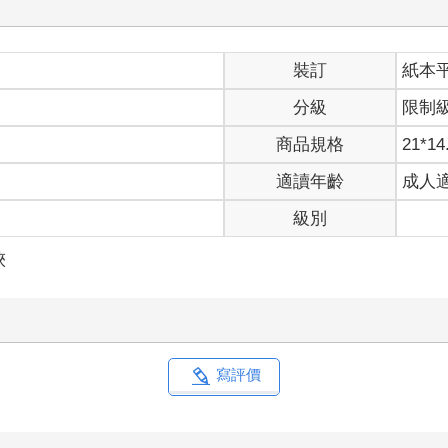
裝訂
紙本
分級
限制
商品規格
21*14
適讀年齡
成人
級別
俠
寫評價