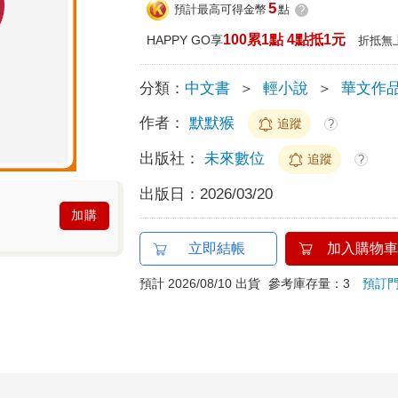
5
預計最高可得金幣
點
?
100累1點 4點抵1元
HAPPY GO享
折抵無
分類：
中文書
＞
輕小說
＞
華文作
作者：
默默猴
追蹤
?
出版社：
未來數位
追蹤
?
出版日：
2026/03/20
加購
立即結帳
加入購物車
預計 2026/08/10 出貨
參考庫存量：3
預訂