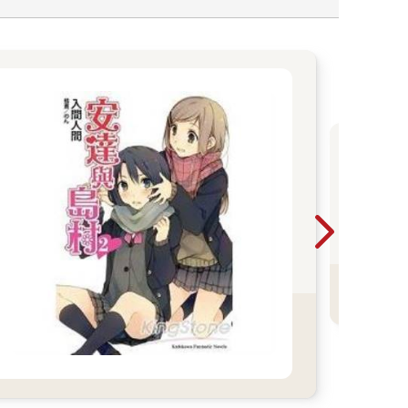
合
志
／
華