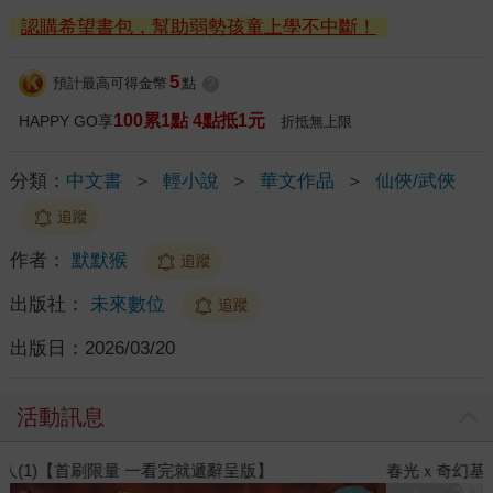
認購希望書包，幫助弱勢孩童上學不中斷！
5
預計最高可得金幣
點
?
100累1點 4點抵1元
HAPPY GO享
折抵無上限
分類：
中文書
＞
輕小說
＞
華文作品
＞
仙俠/武俠
追蹤
作者：
默默猴
追蹤
出版社：
未來數位
追蹤
出版日：
2026/03/20
活動訊息
春光ｘ奇幻基地｜全書系展
閱