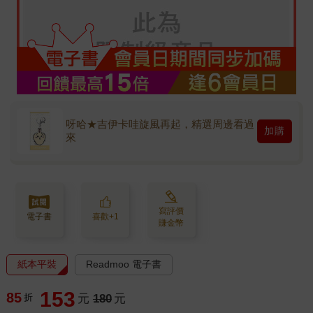
呀哈★吉伊卡哇旋風再起，精選周邊看過
加購
來
寫評價
電子書
喜歡+1
賺金幣
紙本平裝
Readmoo 電子書
153
85
折
元
180
元