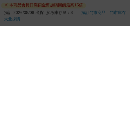
※ 本商品會員日滿額金幣加碼回饋最高15倍
託代
300
280
特價
元
特價
元
特價
預計 2026/08/08 出貨
參考庫存量：3
預訂門市商品
門市庫存
大量採購
預購限定
預購限定
您可能會喜歡
The Super Mario
驀然回首(藍光典藏版)
誘惑誌
Galaxy Movie:
202
Peach`s Birthday
款封
444
1550
9
折
特價
元
特價
元
299
Surprise: The Super
貨)
Mario Galaxy Movie