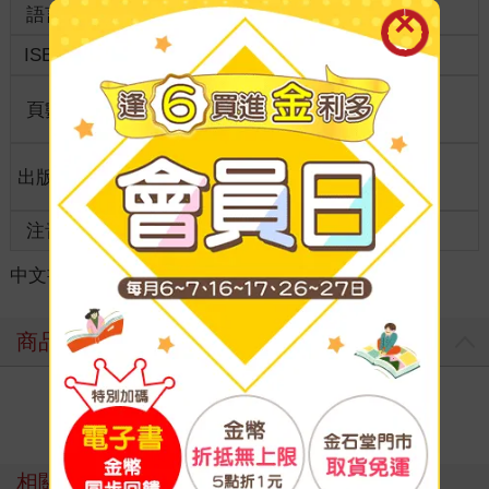
語言
中文繁體
裝訂
紙本平裝
ISBN
9786269256976
分級
限制級
商品規
頁數
208
21*14.8*3.00
格
適讀年
出版地
台灣
成人適讀
齡
注音
級別
中文書
＞
輕小說
＞
華文作品
＞
仙俠/武俠
商品評價
寫評價
相關主題