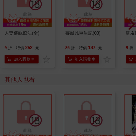
人妻催眠療法(全)
賽爾凡重生記(03)
砲友關
252
187
9
折
特價
元
85
折
特價
元
9
折
加入購物車
加入購物車
其他人也看