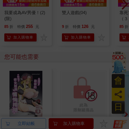
我要成為AV男優！(2)
雙人遊戲(04)
靠死
(限)
（３
255
126
85
折
特價
元
9
折
特價
元
85
折
加入購物車
加入購物車
您可能也需要
會
員
日
向什麼都能做的軟萌修
與莫名在文藝社的辣妹
mini
立即結帳
加入購物車
女魅魔懺悔榨精
瘋狂色色的事
造型悠