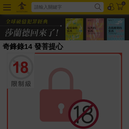
0
奇鋒錄14 發菩提心