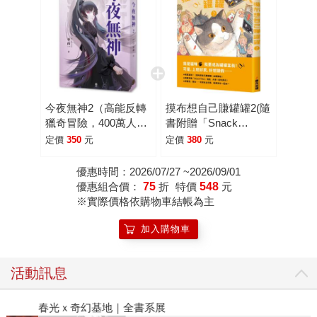
今夜無神2（高能反轉
摸布想自己賺罐罐2(隨
獵奇冒險，400萬人大
書附贈「Snack
呼過癮的無限流小
Time」海報)
定價
350
元
定價
380
元
說！）
優惠時間：2026/07/27 ~2026/09/01
優惠組合價：
75
折
特價
548
元
※實際價格依購物車結帳為主
加入購物車
活動訊息
春光ｘ奇幻基地｜全書系展
閱