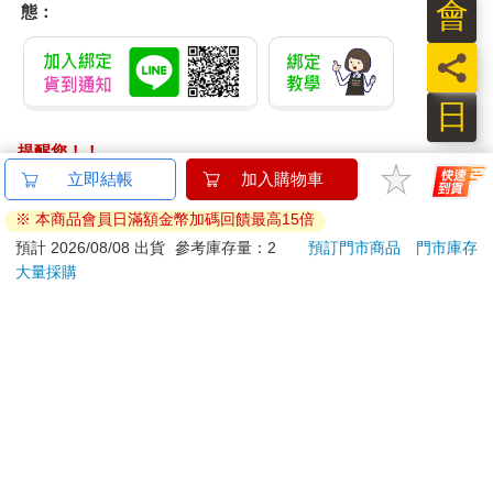
會
員
日
【Timo】多功能震動
（加購）OSTER隨鮮
怪獸
恆溫關節按摩 (膝蓋/
瓶果汁機替杯（紅）
特休
肩/手肘通用) 無線充電
加購
690
299
特價
元
特價
元
特價
1290
加熱護膝 智能震動護
膝熱敷 【單入組】
加入購物車
加入購物車
訂購/退換貨須知
加入金石堂 LINE 官方帳號『完成綁定』，隨時掌握出貨動
態：