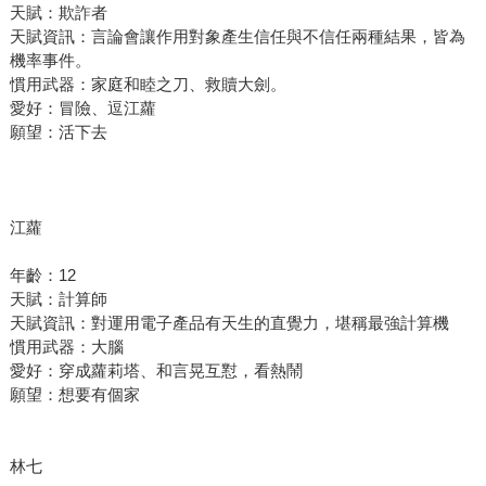
天賦：欺詐者
天賦資訊：言論會讓作用對象產生信任與不信任兩種結果，皆為
機率事件。
慣用武器：家庭和睦之刀、救贖大劍。
愛好：冒險、逗江蘿
願望：活下去
江蘿
年齡：12
天賦：計算師
天賦資訊：對運用電子產品有天生的直覺力，堪稱最強計算機
慣用武器：大腦
愛好：穿成蘿莉塔、和言晃互懟，看熱鬧
願望：想要有個家
林七