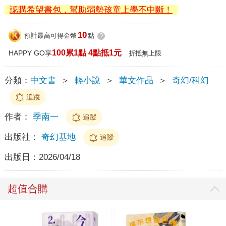
認購希望書包，幫助弱勢孩童上學不中斷！
10
預計最高可得金幣
點
?
100累1點 4點抵1元
HAPPY GO享
折抵無上限
分類：
中文書
＞
輕小說
＞
華文作品
＞
奇幻/科幻
追蹤
作者：
季南一
追蹤
出版社：
奇幻基地
追蹤
出版日：
2026/04/18
超值合購