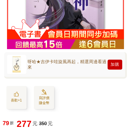
呀哈★吉伊卡哇旋風再起，精選周邊看過
加購
來
寫評價
喜歡+1
賺金幣
277
79
折
元
350
元