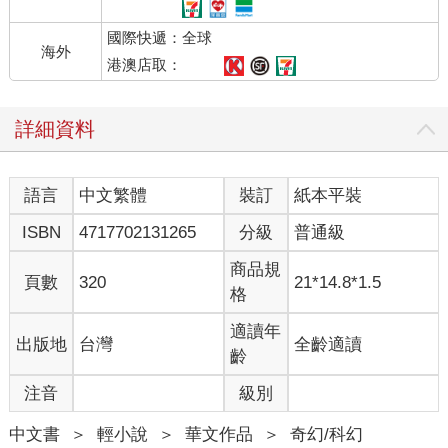
國際快遞：全球
海外
港澳店取：
詳細資料
語言
中文繁體
裝訂
紙本平裝
ISBN
4717702131265
分級
普通級
商品規
頁數
320
21*14.8*1.5
格
適讀年
出版地
台灣
全齡適讀
齡
注音
級別
中文書
＞
輕小說
＞
華文作品
＞
奇幻/科幻