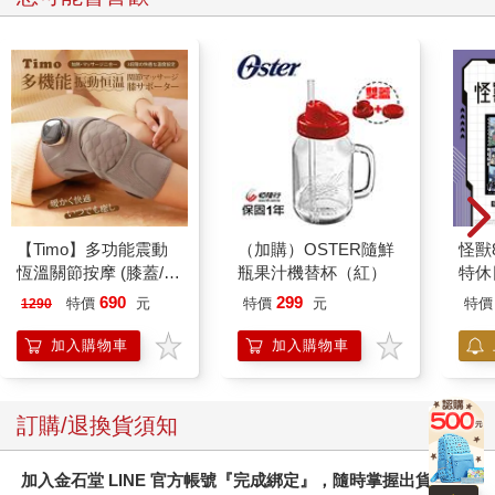
哩哩扣扣招牌壓克力夾
米諾諾防勒耳口罩繩減
那個A
(香蕉)
壓帶－2入X6組
①
75
348
88
折
特價
元
7
折
特價
元
特價
加入購物車
加入購物車
您可能會喜歡