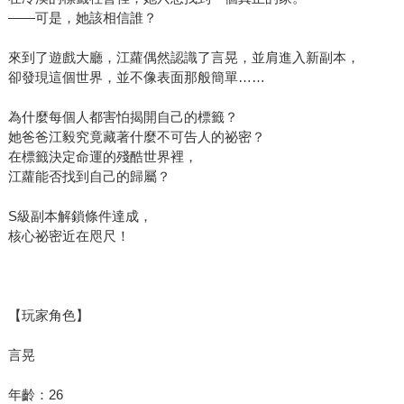
——可是，她該相信誰？
來到了遊戲大廳，江蘿偶然認識了言晃，並肩進入新副本，
卻發現這個世界，並不像表面那般簡單……
為什麼每個人都害怕揭開自己的標籤？
她爸爸江毅究竟藏著什麼不可告人的祕密？
在標籤決定命運的殘酷世界裡，
江蘿能否找到自己的歸屬？
S級副本解鎖條件達成，
核心祕密近在咫尺！
【玩家角色】
言晃
年齡：26