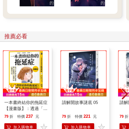
推薦必看
一本書終結你的拖延症
請解開故事謎底 05
請解
【漫畫版】：透過「小
行動」打開大腦的行動
237
221
79
折
特價
元
79
折
特價
元
79
折
開關，懶人也能變身
「行動派」的37個科
加入購物車
加入購物車