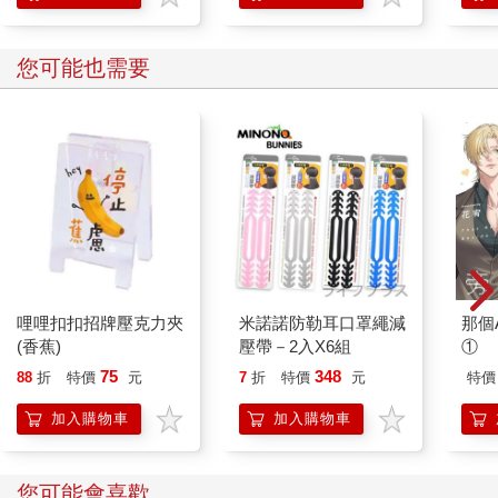
學方法
其他人也看
孤單一人的異世界攻略
戰神 神之卷
脫離
life.16 遙遠故鄉的回憶
（全
238
396
85
折
特價
元
9
折
特價
元
85
折
加入購物車
加入購物車
您可能也需要