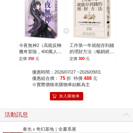
今夜無神2（高能反轉
工作第一年就能存到錢
獵奇冒險，400萬人大
的理財方法（暢銷經典
呼過癮的無限流小
改版）：完全搞懂存
定價
350
元
定價
300
元
說！）
款、省錢、投資的祕訣
優惠時間：2026/07/27 ~2026/09/01
優惠組合價：
75
折
特價
488
元
※實際價格依購物車結帳為主
加入購物車
活動訊息
春光ｘ奇幻基地｜全書系展
閱