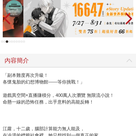
內容簡介
「副本難度再次升級！
各懷鬼胎的幻想博物館——等你挑戰！」
遊戲異空間×直播賺積分，400萬人次瀏覽 無限流小說！
命懸一線的恐怖任務，出乎意料的高能反轉！
江蘿，十二歲，腦部計算能力無人能及，
在冷漠的標籤社會裡，她只想找到一個真正的家。