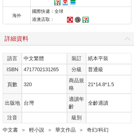
國際快遞：全球
海外
港澳店取：
詳細資料
語言
中文繁體
裝訂
紙本平裝
ISBN
4717702131265
分級
普通級
商品規
頁數
320
21*14.8*1.5
格
適讀年
出版地
台灣
全齡適讀
齡
注音
級別
中文書
＞
輕小說
＞
華文作品
＞
奇幻/科幻