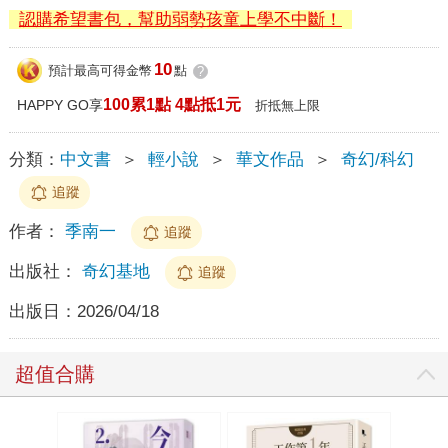
認購希望書包，幫助弱勢孩童上學不中斷！
10
預計最高可得金幣
點
?
100累1點 4點抵1元
HAPPY GO享
折抵無上限
分類：
中文書
＞
輕小說
＞
華文作品
＞
奇幻/科幻
追蹤
作者：
季南一
追蹤
出版社：
奇幻基地
追蹤
出版日：
2026/04/18
超值合購