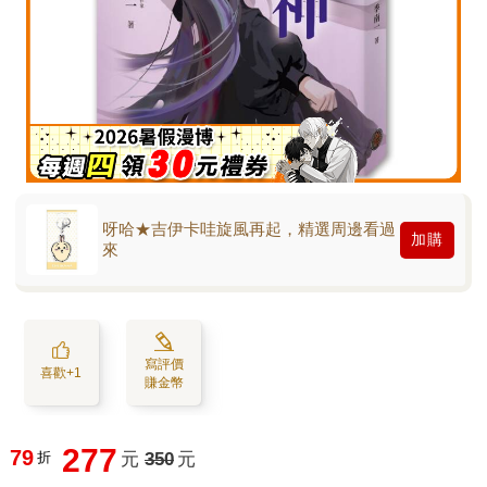
呀哈★吉伊卡哇旋風再起，精選周邊看過
加購
來
寫評價
喜歡+1
賺金幣
277
79
折
元
350
元