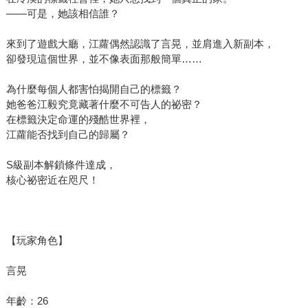
——可是，她該相信誰？
來到了遊戲大廳，江蘿偶然認識了言晃，並肩進入新副本，
卻發現這個世界，並不像表面那般簡單……
為什麼每個人都害怕揭開自己的標籤？
她爸爸江毅究竟藏著什麼不可告人的祕密？
在標籤決定命運的殘酷世界裡，
江蘿能否找到自己的歸屬？
S級副本解鎖條件達成，
核心祕密近在咫尺！
【玩家角色】
言晃
年齡：26