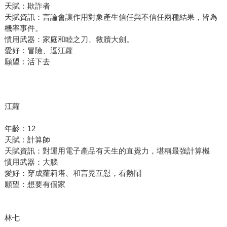
天賦：欺詐者
天賦資訊：言論會讓作用對象產生信任與不信任兩種結果，皆為
機率事件。
慣用武器：家庭和睦之刀、救贖大劍。
愛好：冒險、逗江蘿
願望：活下去
江蘿
年齡：12
天賦：計算師
天賦資訊：對運用電子產品有天生的直覺力，堪稱最強計算機
慣用武器：大腦
愛好：穿成蘿莉塔、和言晃互懟，看熱鬧
願望：想要有個家
林七