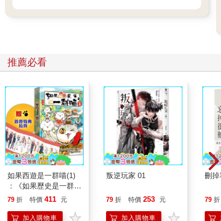
推薦必看
如果西遊是一群喵(1)
叛逆玩家 01
刪掉
：《如果歷史是一群
喵》作者最新力作，附
411
253
79
折
特價
元
79
折
特價
元
79
折
【首卷特典】拉頁
加入購物車
加入購物車