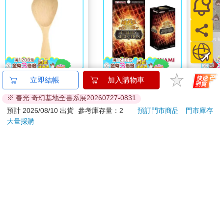
山毛櫸站立飯匙-3入組
【預購8月】遊戲王卡
蝦米
立即結帳
加入購物車
牌 UTILITY
口罩
※ 春光 奇幻基地全書系展20260727-0831
SELECTION UT-01 補
788
1490
66
折
特價
元
特價
元
特價
充包 決鬥場景包 代理
預計 2026/08/10 出貨
參考庫存量：2
預訂門市商品
門市庫存
日文版（一盒）
大量採購
加入購物車
加入購物車
訂購/退換貨須知
加入金石堂 LINE 官方帳號『完成綁定』，隨時掌握出貨動
態：