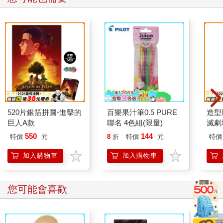
520片銀箔拼圖-進擊的
百樂果汁筆0.5 PURE
造型
巨人A款
聯名 4色組(限量)
滅劇
550
144
特價
元
8
折
特價
元
特價
加入購物車
加入購物車
您可能會喜歡