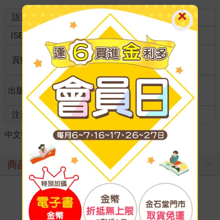
語言
中文繁體
裝訂
紙本平裝
ISBN
9786269256983
分級
限制級
商品規
頁數
208
21*14.8*3.00
格
適讀年
出版地
台灣
成人適讀
齡
注音
級別
中文書
＞
輕小說
＞
華文作品
＞
仙俠/武俠
商品評價
寫評價