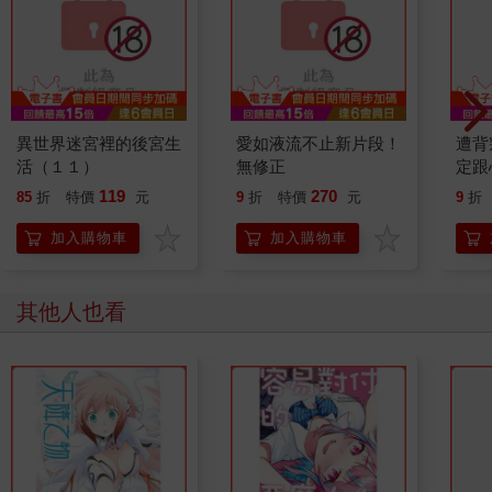
異世界迷宮裡的後宮生
愛如液流不止新片段！
遭背
活（１１）
無修正
定跟
奴隸
119
270
85
折
特價
元
9
折
特價
元
9
折
加入購物車
加入購物車
其他人也看