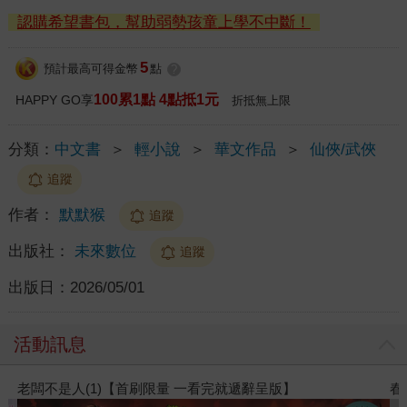
認購希望書包，幫助弱勢孩童上學不中斷！
5
預計最高可得金幣
點
?
100累1點 4點抵1元
HAPPY GO享
折抵無上限
分類：
中文書
＞
輕小說
＞
華文作品
＞
仙俠/武俠
追蹤
作者：
默默猴
追蹤
出版社：
未來數位
追蹤
出版日：
2026/05/01
活動訊息
春光ｘ奇幻基地｜全書系展