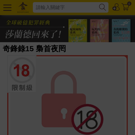
0
奇鋒錄15 梟首夜罔