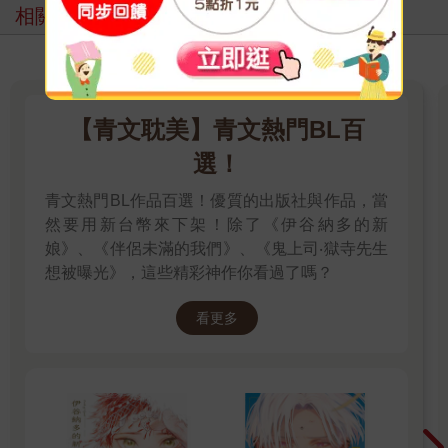
相關主題
【青文耽美】青文熱門BL百
選！
青文熱門BL作品百選！優質的出版社與作品，當
然要用新台幣來下架！除了《伊谷納多的新
娘》、《伴侶未滿的我們》、《鬼上司‧獄寺先生
想被曝光》，這些精彩神作你看過了嗎？
看更多