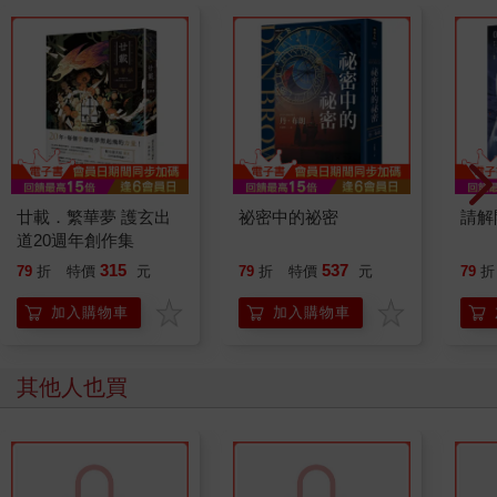
廿載．繁華夢 護玄出
祕密中的祕密
請解
道20週年創作集
315
537
79
折
特價
元
79
折
特價
元
79
折
加入購物車
加入購物車
其他人也買