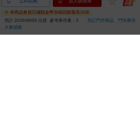
百樂果汁筆0.5 PURE
哆啦A夢大臉娃娃
百樂果
立即結帳
加入購物車
聯名 頂級白桃(限量)
Supercard拉繩造型悠
聯名
※ 本商品會員日滿額金幣加碼回饋最高15倍
遊卡【受託代銷】
38
499
84
折
特價
元
特價
元
84
折
預計 2026/08/08 出貨
參考庫存量：3
預訂門市商品
門市庫存
大量採購
加入購物車
加入購物車
您可能會喜歡
吉伊卡哇 亞克力鑰匙
別觸碰那使人沉淪的熱
吉伊
圈-兔兔
度-全
黃
124
118
95
折
特價
元
79
折
特價
元
95
折