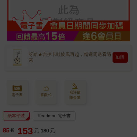
呀哈★吉伊卡哇旋風再起，精選周邊看過
加購
來
寫評價
電子書
喜歡+1
賺金幣
紙本平裝
Readmoo 電子書
153
85
折
元
180
元