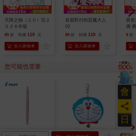
天降之物（２０）完２
容易對付的惡魔大人
異世
０２６年版
02
傳 
姿大冒
119
119
85
折
特價
元
85
折
特價
元
9
折
加入購物車
加入購物車
您可能也需要
會
員
日