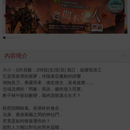
內容簡介
大小：32K頁數：208頁(含2彩頁) 裝訂：線膠裝加工
它是黑夜裡的噩夢，伴隨著惡魔般的蹄響，
倒拖長刀，乘霧而來，倏忽便去，當者披靡……
北域流傳的「罔象」異說，赫然侵入現實。
豹子林中殺劫數變，最終誰能逃出生天？
耿照與闕牧風、燕犀終於會合，
法身、應身兩廳之間的神仙門，
究竟是如何恢復運作的？
面對人力難以對抗的黑色黿螺，