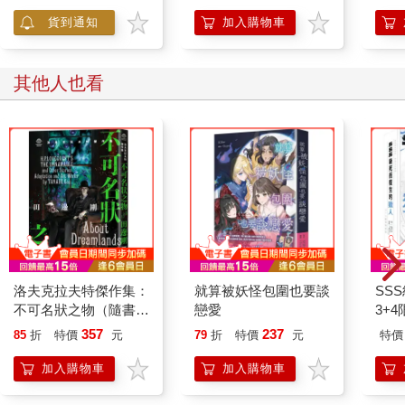
血戰鬥！
貨到通知
加入購物車
其他人也看
洛夫克拉夫特傑作集：
就算被妖怪包圍也要談
SS
不可名狀之物（隨書附
戀愛
3+
贈原畫精緻酷卡）
357
237
85
折
特價
元
79
折
特價
元
特價
加入購物車
加入購物車