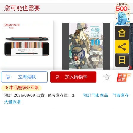
您可能也需要
會
員
日
卡達CARAN D'ACHE
台灣OL10
流雲
立即結帳
加入購物車
849 Paul Smith 原子筆
※ 本品無額外回饋
ED.5 條紋黑
2560
250
特價
元
特價
元
特價
預計 2026/08/08 出貨
參考庫存量：1
預訂門市商品
門市庫存
大量採購
加入購物車
加入購物車
您可能會喜歡