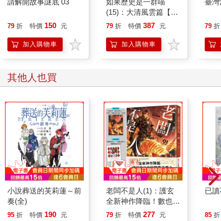
請解開故事謎底 03
如果歷史是一群喵
臺灣
(15)：大清風雲篇【萌
貓漫畫學歷史】
150
387
79
折
特價
元
79
折
特價
元
79
折
加入購物車
加入購物車
其他人也買
小說葬送的芙莉蓮～前
老闆不是人(1)：護玄
已讀
奏(全)
全新神作降臨！數也數
不完的歡樂吐槽 × 熱
190
277
95
折
特價
元
79
折
特價
元
85
折