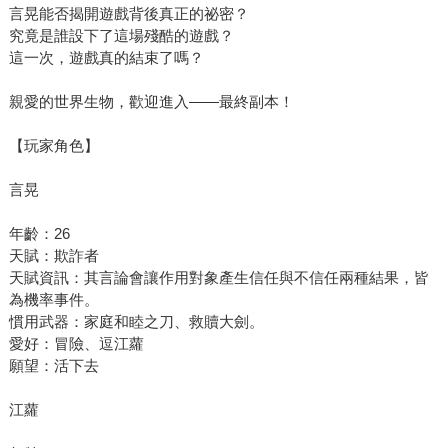
言晃能否揭開遊戲背後真正的祕密？
究竟是誰設下了這場殘酷的遊戲？
這一次，遊戲真的結束了嗎？
親愛的世界生物，歡迎進入——最終副本！
【玩家角色】
言晃
年齡：26
天賦：欺詐者
天賦資訊：其言論會讓作用對象產生信任與不信任兩種結果，皆
為機率事件。
慣用武器：家庭和睦之刀、救贖大劍。
愛好：冒險、逗江蘿
願望：活下去
江蘿