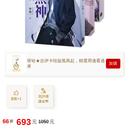
呀哈★吉伊卡哇旋風再起，精選周邊看過
加購
來
寫評價
喜歡+1
賺金幣
693
66
折
元
1050
元