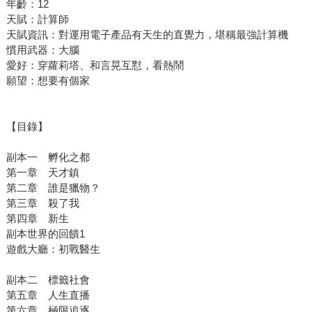
年齡：12
天賦：計算師
天賦資訊：對運用電子產品有天生的直覺力，堪稱最強計算機
慣用武器：大腦
愛好：穿蘿莉塔、和言晃互懟，看熱鬧
願望：想要有個家
【目錄】
副本一 孵化之都
第一章 天才鎮
第二章 誰是獵物？
第三章 殺了我
第四章 新生
副本世界的回饋1
遊戲大廳：初戰醫生
副本二 標籤社會
第五章 人生直播
第六章 極限追逐