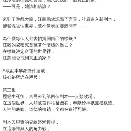
——可是，她該相信誰？
來到了遊戲大廳，江蘿偶然認識了言晃，並肩進入新副本，
卻發現這個世界，並不像表面那般簡單……
為什麼每個人都害怕揭開自己的標籤？
江毅的祕密究竟藏著什麼樣的過去？
在標籤決定命運的世界裡，
江蘿能否找到真正的家？
S級副本解鎖條件達成，
核心祕密近在咫尺！
第三集
歷經生死後，言晃來到第四個副本──人類牧場，
在這個世界，人類被當作牲畜圈養，奉獻給神祇無盡欲望。
人性的底線、道德的枷鎖，全都在這裡瓦解。
副本與現實的界線逐漸模糊，
在這場神與人的角力戰，