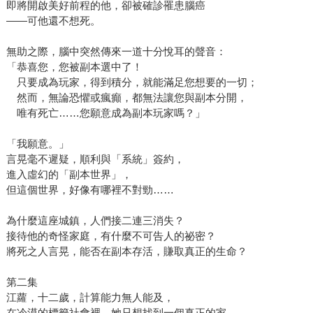
即將開啟美好前程的他，卻被確診罹患腦癌
——可他還不想死。
無助之際，腦中突然傳來一道十分悅耳的聲音：
「恭喜您，您被副本選中了！
只要成為玩家，得到積分，就能滿足您想要的一切；
然而，無論恐懼或瘋癲，都無法讓您與副本分開，
唯有死亡……您願意成為副本玩家嗎？」
「我願意。」
言晃毫不遲疑，順利與「系統」簽約，
進入虛幻的「副本世界」，
但這個世界，好像有哪裡不對勁……
為什麼這座城鎮，人們接二連三消失？
接待他的奇怪家庭，有什麼不可告人的祕密？
將死之人言晃，能否在副本存活，賺取真正的生命？
第二集
江蘿，十二歲，計算能力無人能及，
在冷漠的標籤社會裡，她只想找到一個真正的家。