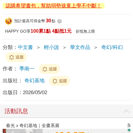
認購希望書包，幫助弱勢孩童上學不中斷！
30
預計最高可得金幣
點
?
100累1點 4點抵1元
HAPPY GO享
折抵無上限
分類：
中文書
＞
輕小說
＞
華文作品
＞
奇幻/科幻
追蹤
作者：
季南一
追蹤
出版社：
奇幻基地
追蹤
出版日：
2026/05/02
活動訊息
春光ｘ奇幻基地｜全書系展
閱