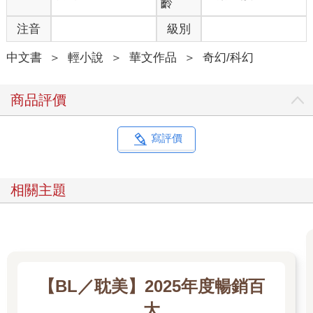
齡
注音
級別
中文書
＞
輕小說
＞
華文作品
＞
奇幻/科幻
商品評價
寫評價
相關主題
【BL／耽美】2025年度暢銷百
大