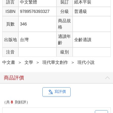
語言
中文繁體
裝訂
紙本平裝
ISBN
9789576393327
分級
普通級
商品規
頁數
346
格
適讀年
出版地
台灣
全齡適讀
齡
注音
級別
中文書
＞
文學
＞
現代華文創作
＞
現代小說
商品評價
寫評價
（共
8
則好評）