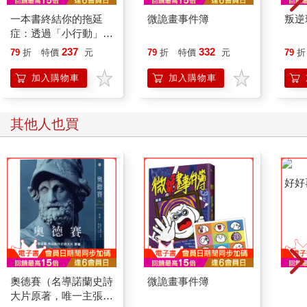
一本書終結你的拖延
微詭畫事件簿
叛逆
症：透過「小行動」打
開大腦的行動開關，懶
237
332
79
折
特價
元
79
折
特價
元
79
折
人也能變身「行動派」
的37個科學方法
加入購物車
加入購物車
其他人也買
奧德賽（名導諾蘭史詩
微詭畫事件簿
好好
大片原著，唯一主張