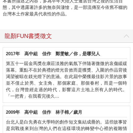
本書所描述之內容，多為早年大陸人士遷居台灣之後的生活百
態，其中透露著許多的無奈與淒愴，是一部流傳至今依舊不輟的
台灣本土作家最具代表性的作品。
龍顏FUN書獎徵文
2017年
高中組
佳作
鄭雯敏／你，是哪兒人
第五十一屆金馬獎在康莊淡雅的氣氛下伴隨著微微的哀傷緩緩
落幕。重點不在於典禮的燈光音效而是獲獎、入圍的作品背後
渴望被晾在鎂光燈下的意涵。在此屆中榮獲最佳影片景的故事
並不僅止於男、女主角、那個家庭、那個眷村，而是一個時
代，台灣曾經走過的時代，影響這片土地上所有人的時代。
「一把青」在我看完後久…
2009年
高中組
佳作
林子棉／歲月
台北人是白先勇在大學時的創作短文集結成冊的。這些故事皆
是寫戰後來到台灣的人們在這樣環境的轉變中心裡的複雜情