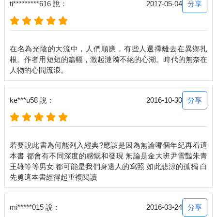
分享
ti*********616 說：
2017-05-04
在名為光陰的大流中，人們順應，有些人選擇離去在異鄉扎
根。作者用短短的篇幅，激起漣漪不絕的心湖。時代的無奈在
分享
ke***u58 說：
2016-10-30
若要說此書為何能列入經典?應該是因為無論哪個年紀再看這
本書 都會有不同深度的感慨和發現 無論是金大班尹雪豔朱青
王雄等等男女 都可能是我們身邊人的寫照 如此悲涼的孤獨 白
分享
mi*****015 說：
2016-03-24