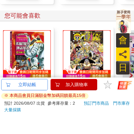
您可能會喜歡
會
員
日
希臘羅馬神話漫畫
ONE PIECE航海王
韓國S
立即結帳
加入購物車
36：高盧入侵
(首刷限定版) 114
山鬼
※ 本商品會員日滿額金幣加碼回饋最高15倍
450
316
123
79
折
特價
元
85
折
特價
元
59
折
預計 2026/08/07 出貨
參考庫存量：2
預訂門市商品
門市庫存
大量採購
加入購物車
加入購物車
訂購/退換貨須知