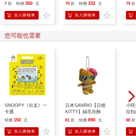
【奧德賽作者是女性】
350
332
7
折
特價
元
79
折
特價
元
79
折
傳奇譯本）
加入購物車
加入購物車
您可能也需要
SNOOPY《出走》一
日本SANRIO【日燒
小呸
卡通
KITTY】絨毛吊飾
拉扣
150
890
特價
元
81
折
特價
元
88
折
加入購物車
加入購物車