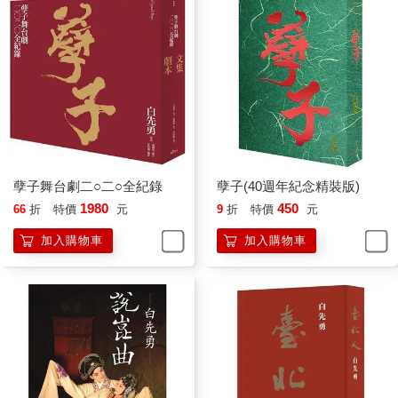
孽子舞台劇二○二○全紀錄
孽子(40週年紀念精裝版)
1980
450
66
折
特價
元
9
折
特價
元
加入購物車
加入購物車