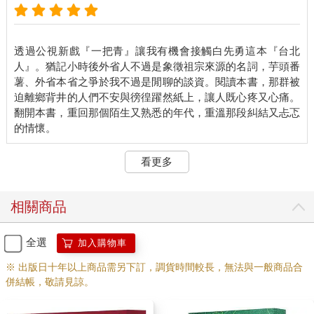
透過公視新戲『一把青』讓我有機會接觸白先勇這本『台北
人』。猶記小時後外省人不過是象徵祖宗來源的名詞，芋頭番
薯、外省本省之爭於我不過是閒聊的談資。閱讀本書，那群被
迫離鄉背井的人們不安與徬徨躍然紙上，讓人既心疼又心痛。
翻開本書，重回那個陌生又熟悉的年代，重溫那段糾結又忐忑
看更多
相關商品
全選
加入購物車
※ 出版日十年以上商品需另下訂，調貨時間較長，無法與一般商品合
併結帳，敬請見諒。