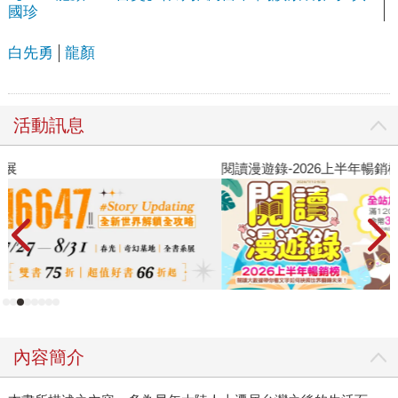
國珍
白先勇
龍顏
活動訊息
閱讀漫遊錄-2026上半年暢銷榜
飢
內容簡介