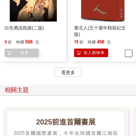
白先勇說崑曲(二版)
臺北人(五十週年精裝紀念
版)
558
458
9
折
特價
元
79
折
特價
元
停售
加入購物車
看更多
相關主題
2025前進首爾書展
2025首爾國際書展，今年在韓國首爾江南區