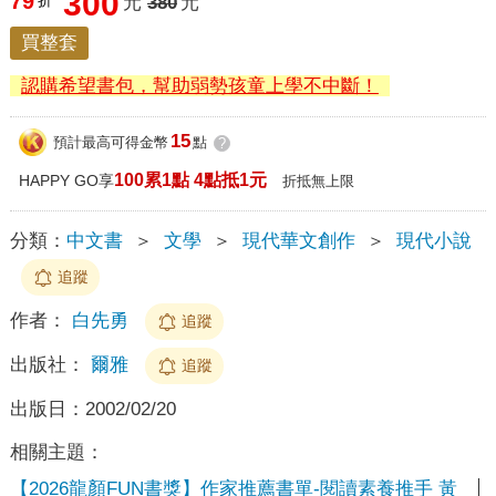
300
79
折
元
380
元
買整套
認購希望書包，幫助弱勢孩童上學不中斷！
15
預計最高可得金幣
點
?
100累1點 4點抵1元
HAPPY GO享
折抵無上限
分類：
中文書
＞
文學
＞
現代華文創作
＞
現代小說
追蹤
作者：
白先勇
追蹤
出版社：
爾雅
追蹤
出版日：
2002/02/20
相關主題：
【2026龍顏FUN書獎】作家推薦書單-閱讀素養推手 黃