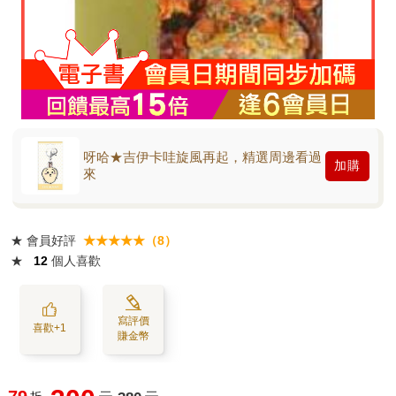
呀哈★吉伊卡哇旋風再起，精選周邊看過
加購
來
★
會員好評
★★★★★（8）
★
12
個人喜歡
寫評價
喜歡+1
賺金幣